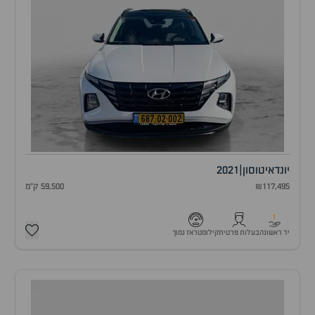
יונדאי
טוסון
|
2021
₪117,495
59,500 ק"מ
1
יד ראשונה
בעלות פרטית
קילומטראז נמוך