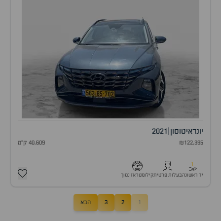
יונדאי
טוסון
|
2021
₪122,395
40,609 ק"מ
1
יד ראשונה
בעלות פרטית
קילומטראז נמוך
1
2
3
הבא