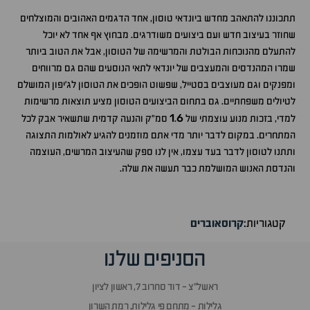
תתכוננו להתאהב מחדש ביונדאי טוסון, אחד הדגמים האהובים והמוצלחים
שחוזר בעיצוב חדש ועם ביצועים משודרגים. מבחוץ אף אחד לא יוכל
להתעלם מהנוכחות הבולטת והמרשימה של הטוסון, אבל את הטוב ביותר
שמרו המהנדסים והמעצבים של יונדאי לתאי הנוסעים שהם גם מרווחים
ומפנקים וגם מעוצבים בסטייל, שפשוט הופכים את הטוסון לג'יפון המושלם
לטיולים משפחתיים. גם בתחום הביצועים הטוסון מציע תוצאות מרשימות
1
6
למדי, בזכות מנוע עוצמתי של
.
סמ"ק והנעה קדמית שתשאיר אבק לכל
המתחרים. במקום לדבר יותר מדי אתם מוזמנים להגיע לאולמות התצוגה
ותתנו לטוסון לדבר בעד עצמו, אין לנו ספק שהעיצוב המרשים, העוצמה
והנדסת האנוש המושלמת כבר תעשה את שלה.
קטגוריות:
קרוסאוברים
הסניפים שלנו
ראשל״צ - דוד סחרוב 7, ראשון לציון
גלילות - מתחם פי גלילות, רמת השרון