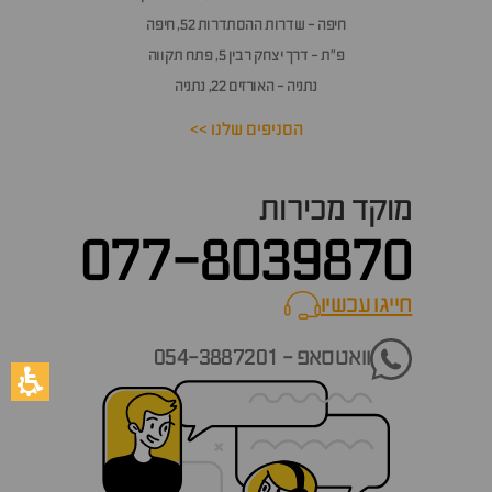
חיפה - שדרות ההסתדרות 52, חיפה
פ״ת - דרך יצחק רבין 5, פתח תקווה
נתניה - האורזים 22, נתניה
הסניפים שלנו >>
מוקד מכירות
077-8039870
חייגו עכשיו
call now
וואטסאפ - 054-3887201