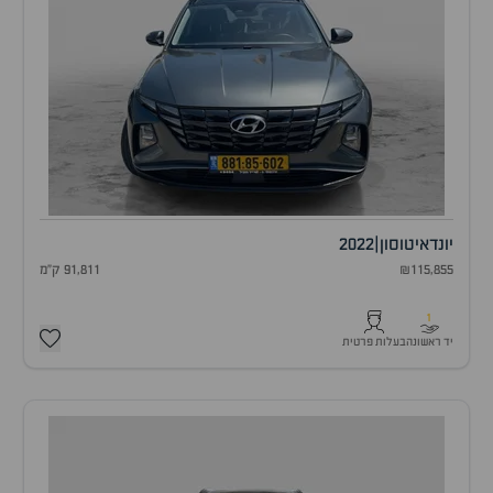
יונדאי
טוסון
|
2022
₪115,855
91,811 ק"מ
1
יד ראשונה
בעלות פרטית