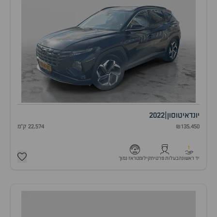
יונדאי
טוסון
|
2022
₪135,450
22,574 ק"מ
1
יד ראשונה
בעלות פרטית
קילומטראז נמוך