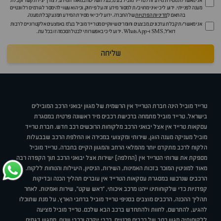
אני מאשר/ת מסירת מידע זה לטרייד מוביל בע"מ, בעל השליטה במאגר המידע, לצורך יצירת קשר וקבלת
מענה לפנייתי. ידוע לי כי איני מחויב/ת למסור מידע זה על פי חוק, וכי הוא עשוי להימסר לגורמים רלוונטיים
בהתאם ל
מדיניות הפרטיות
של החברה. ידוע לי כי אי מסירת המידע תמנע קבלת מענה.
אני מאשר/ת קבלת עדכונים, מבצעים וחומרים שיווקיים מטרייד מוביל בע"מ באמצעים אלקטרוניים לרבות
דוא״ל, SMS ו-WhatsApp. ידוע לי כי באפשרותי לבטל הסכמה זו בכל עת.
שליחה
טרייד מוביל הינה חברת הטרייד אין הרשמית של מגוון יבואני הרכב המובילים
בישראל. טרייד מוביל מתמחה ברכישת רכבים מיד ראשונה פרטית במסגרת
עסקאות טרייד אין אצל יבואני הרכב מלקוחות הרוכשים רכב חדש. חברת טרייד
מוביל מעניקה מענה הוגן, שירותי ומקצועי במכירה או החלפת הרכב שבבעלות
הלקוח לרכב מתקדם יותר מהמלאי הרחב והמגוון הקיים בחברה. טרייד מוביל
מספקת את שרותי הטרייד אין (החלפה) ישירות אצל יבואני הרכב תוך הקפדה רבה
מאוד למוניטין המוכר בזכות האמינות, השירות, הניסיון, היעילות והנוחות ללקוח.
הרכבים שנרכשו במסגרת עסקאות הטרייד אין עוברים תהליך הכנה ובדיקות
קפדניות כדי שלקוחותינו ייהנו מרכב איכותי, "ראש שקט", שירות ואמינות. לאחר
תהליך ההכנה, הרכבים מוצבים בסניפי טרייד מוביל ברחבי הארץ, על מנת שתוכלו
להגיע, להתרשם, לחוות ולהתחדש ברכב הבא שלכם. טרייד מוביל מציעה
ללקוחותיה מגוון רחב של רכבים פרטיים, רכבי יוקרה ורכבי שטח, ממגוון דגמים,