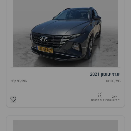
יונדאי
טוסון
|
2021
₪103,795
95,996 ק"מ
1
יד ראשונה
בעלות פרטית