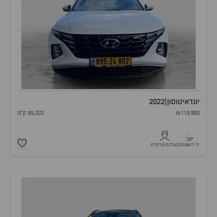
יונדאי
טוסון
|
2022
₪119,960
65,222 ק"מ
1
יד ראשונה
בעלות פרטית