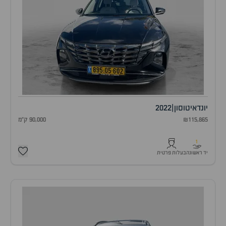
יונדאי
טוסון
|
2022
₪115,865
90,000 ק"מ
1
יד ראשונה
בעלות פרטית