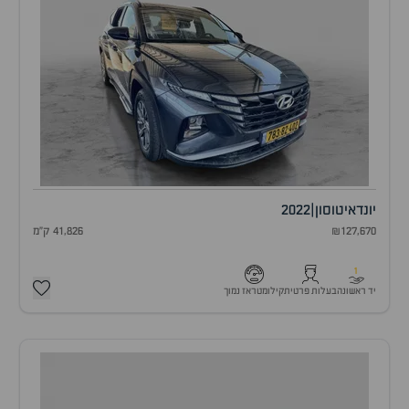
יונדאי
טוסון
|
2022
₪127,670
41,826 ק"מ
1
יד ראשונה
בעלות פרטית
קילומטראז נמוך