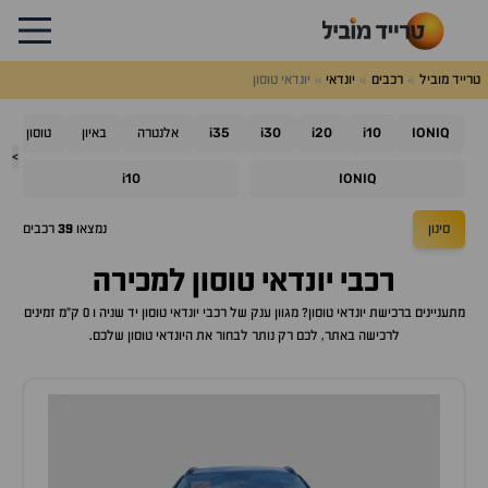
טרייד מוביל
רכבים
יונדאי
יונדאי טוסון
i35
i30
i20
i10
IONIQ
אלנטרה
באיון
טוסון
>
i10
IONIQ
סינון
נמצאו
39
רכבים
רכבי
יונדאי טוסון
למכירה
מתעניינים ברכישת
יונדאי טוסון
? מגוון ענק של רכבי
יונדאי טוסון
יד שניה ו 0 ק"מ זמינים
לרכישה באתר, לכם רק נותר לבחור את ה
יונדאי טוסון
שלכם.