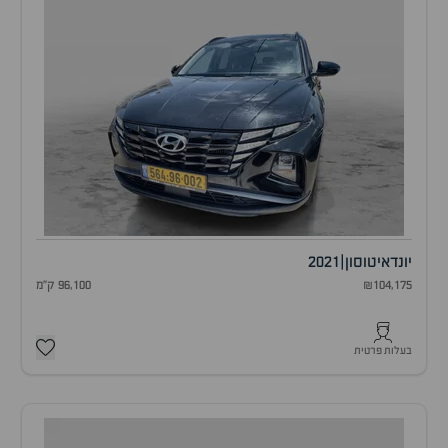
יונדאי
טוסון
|
2021
₪104,175
96,100 ק"מ
בעלות פרטית