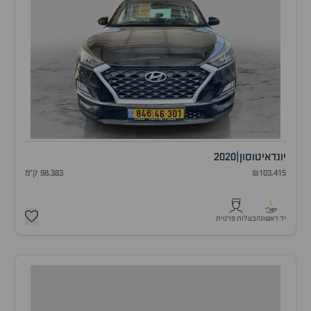
יונדאי
טוסון
|
2020
₪103,415
98,383 ק"מ
1
יד ראשונה
בעלות פרטית