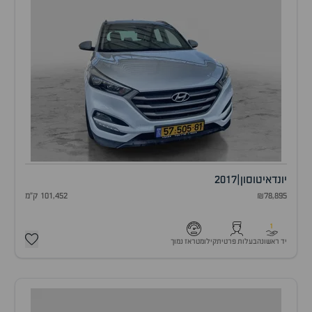
יונדאי
טוסון
|
2017
₪78,895
101,452 ק"מ
1
יד ראשונה
בעלות פרטית
קילומטראז נמוך