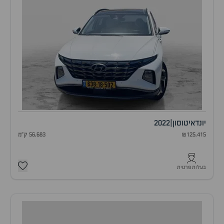
יונדאי
טוסון
|
2022
₪125,415
56,683 ק"מ
בעלות פרטית