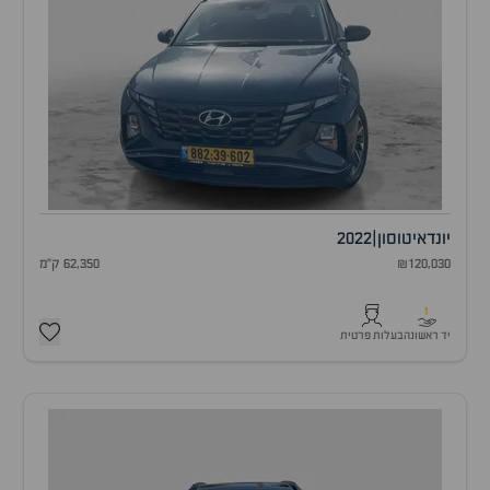
יונדאי
טוסון
|
2022
₪120,030
62,350 ק"מ
1
יד ראשונה
בעלות פרטית