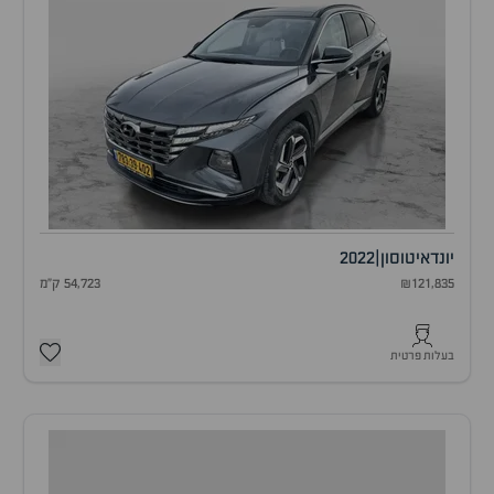
יונדאי
טוסון
|
2022
₪121,835
54,723 ק"מ
בעלות פרטית