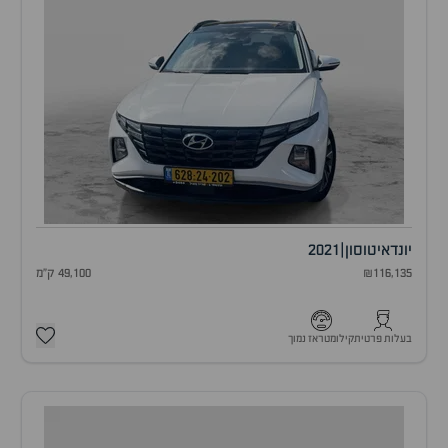
יונדאי
טוסון
|
2021
₪116,135
49,100 ק"מ
בעלות פרטית
קילומטראז נמוך