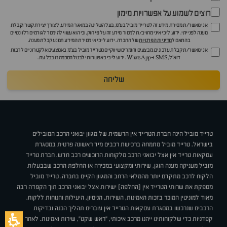
רוצים לשמוע על אפשרויות מימון
אני מאשר/ת מסירת מידע זה לטרייד מוביל בע"מ, בעל השליטה במאגר המידע, לצורך יצירת קשר וקבלת
מענה לפנייתי. ידוע לי כי איני מחויב/ת למסור מידע זה על פי חוק, וכי הוא עשוי להימסר לגורמים רלוונטיים
בהתאם ל
מדיניות הפרטיות
של החברה. ידוע לי כי אי מסירת המידע תמנע קבלת מענה.
אני מאשר/ת קבלת עדכונים, מבצעים וחומרים שיווקיים מטרייד מוביל בע"מ באמצעים אלקטרוניים לרבות
דוא״ל, SMS ו-WhatsApp. ידוע לי כי באפשרותי לבטל הסכמה זו בכל עת.
שליחה
טרייד מוביל הינה חברת הטרייד אין הרשמית של מגוון יבואני הרכב המובילים
בישראל. טרייד מוביל מתמחה ברכישת רכבים מיד ראשונה פרטית במסגרת
עסקאות טרייד אין אצל יבואני הרכב מלקוחות הרוכשים רכב חדש. חברת טרייד
מוביל מעניקה מענה הוגן, שירותי ומקצועי במכירה או החלפת הרכב שבבעלות
הלקוח לרכב מתקדם יותר מהמלאי הרחב והמגוון הקיים בחברה. טרייד מוביל
מספקת את שרותי הטרייד אין (החלפה) ישירות אצל יבואני הרכב תוך הקפדה רבה
מאוד למוניטין המוכר בזכות האמינות, השירות, הניסיון, היעילות והנוחות ללקוח.
הרכבים שנרכשו במסגרת עסקאות הטרייד אין עוברים תהליך הכנה ובדיקות
קפדניות כדי שלקוחותינו ייהנו מרכב איכותי, "ראש שקט", שירות ואמינות. לאחר