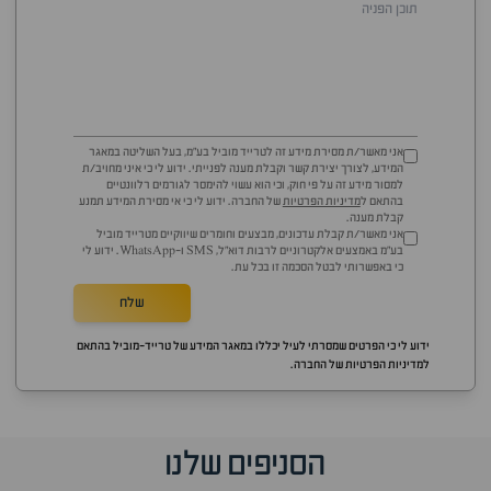
אני מאשר/ת מסירת מידע זה לטרייד מוביל בע"מ, בעל השליטה במאגר
המידע, לצורך יצירת קשר וקבלת מענה לפנייתי. ידוע לי כי איני מחויב/ת
למסור מידע זה על פי חוק, וכי הוא עשוי להימסר לגורמים רלוונטיים
בהתאם ל
מדיניות הפרטיות
של החברה. ידוע לי כי אי מסירת המידע תמנע
קבלת מענה.
אני מאשר/ת קבלת עדכונים, מבצעים וחומרים שיווקיים מטרייד מוביל
בע"מ באמצעים אלקטרוניים לרבות דוא״ל, SMS ו-WhatsApp. ידוע לי
כי באפשרותי לבטל הסכמה זו בכל עת.
שלח
ידוע לי כי הפרטים שמסרתי לעיל יכללו במאגר המידע של טרייד-מוביל בהתאם
למדיניות הפרטיות של החברה.
סוף
הסניפים שלנו
אזור