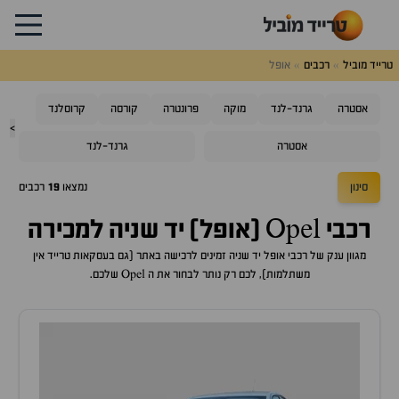
טרייד מוביל
רכבים
אופל
אסטרה
גרנד-לנד
מוקה
פרונטרה
קורסה
קרוסלנד
>
אסטרה
גרנד-לנד
סינון
נמצאו
19
רכבים
רכבי Opel (אופל) יד שניה למכירה
מגוון ענק של רכבי אופל יד שניה זמינים לרכישה באתר (גם בעסקאות טרייד אין
משתלמות), לכם רק נותר לבחור את ה Opel שלכם.