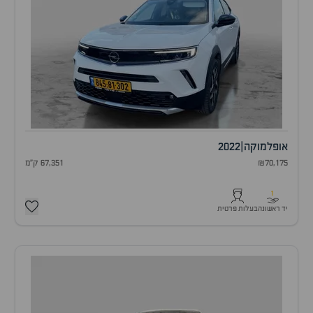
אופל
מוקה
|
2022
₪70,175
67,351 ק"מ
1
יד ראשונה
בעלות פרטית