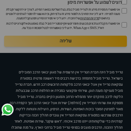
רוצים לשמוע על אפשרויות מימון
אני מאשר/ת מסירת מידע זה לטרייד מוביל בע"מ, בעל השליטה במאגר המידע, לצורך יצירת קשר וקבלת
מענה לפנייתי. ידוע לי כי איני מחויב/ת למסור מידע זה על פי חוק, וכי הוא עשוי להימסר לגורמים רלוונטיים
בהתאם ל
מדיניות הפרטיות
של החברה. ידוע לי כי אי מסירת המידע תמנע קבלת מענה.
אני מאשר/ת קבלת עדכונים, מבצעים וחומרים שיווקיים מטרייד מוביל בע"מ באמצעים אלקטרוניים לרבות
דוא״ל, SMS ו-WhatsApp. ידוע לי כי באפשרותי לבטל הסכמה זו בכל עת.
שליחה
טרייד מוביל הינה חברת הטרייד אין הרשמית של מגוון יבואני הרכב המובילים
בישראל. טרייד מוביל מתמחה ברכישת רכבים מיד ראשונה פרטית במסגרת
עסקאות טרייד אין אצל יבואני הרכב מלקוחות הרוכשים רכב חדש. חברת טרייד
מוביל מעניקה מענה הוגן, שירותי ומקצועי במכירה או החלפת הרכב שבבעלות
הלקוח לרכב מתקדם יותר מהמלאי הרחב והמגוון הקיים בחברה. טרייד מוביל
מספקת את שרותי הטרייד אין (החלפה) ישירות אצל יבואני הרכב תוך הקפדה רבה
מאוד למוניטין המוכר בזכות האמינות, השירות, הניסיון, היעילות והנוחות ללקוח.
הרכבים שנרכשו במסגרת עסקאות הטרייד אין עוברים תהליך הכנה ובדיקות
קפדניות כדי שלקוחותינו ייהנו מרכב איכותי, "ראש שקט", שירות ואמינות. לאחר
תהליך ההכנה, הרכבים מוצבים בסניפי טרייד מוביל ברחבי הארץ, על מנת שתוכלו