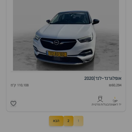
אופל
גרנד-לנד
|
2020
₪60,294
110,108 ק"מ
1
יד ראשונה
בעלות פרטית
1
2
הבא