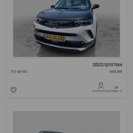
אופל
מוקה
|
2022
₪66,985
88,433 ק"מ
1
יד ראשונה
בעלות פרטית