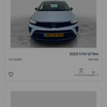
אופל
קרוסלנד
|
2022
₪65,450
69,605 ק"מ
1
יד ראשונה
בעלות פרטית