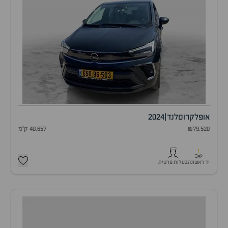
אופל
קרוסלנד
|
2024
₪79,520
40,657 ק"מ
1
יד ראשונה
בעלות פרטית