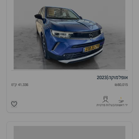
אופל
מוקה
|
2023
₪80,015
41,336 ק"מ
1
יד ראשונה
בעלות פרטית