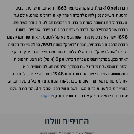
1863
Opel
חברת
(אופל), שהוקמה בינואר
, היא חברת יצרנית רכבים
גרמנית, השייכת נכון להיום לחברה האמריקאית ג'נרל מוטורס, אולם עד
שעברה לידיה נחשבה לאחת מיצרניות הרכבים הבולטות ביותר באירופה.
חברת אופל התחילה את דרכה כיצרנית מכונות תפירה ואופניים, ובשנת
1898
ייצרה את מכוניתה הראשונה, את אופל לוטסמן. לאחר שהתמזגה עם
1901
חברת הרכבים הצרפתית, חברת "דארק" בשנת
, החלה בייצור מכונית
מדגם "אופל דארק", שזכתה להצלחה מעטה מאד וייצורה הופסק זמן קצר
Opel
לאחר מכן. במהלך השנים עברה חברת
(אופל) לא מעט תהפוכות,
ולמרות שמפעליה ניזוקו קשה במהלך מלחמת העולם השנייה, היא
1948
התאוששה והחלה בייצור מחודש. בשנת
הועברה לידיה של חברת
ג'נרל מוטורס ומאז ועד היום נחשבת לאחד המותגים המובילים של החברה.
2
בטרייד מוביל אנו מוכרים מגוון דגמים של רכבי אופל יד
.
המומחים שלנו
יעזרו לכם למצוא בדיוק את הרכב שחיפשתם,
צרו קשר
.
הסניפים שלנו
ראשל״צ - דוד סחרוב 7, ראשון לציון