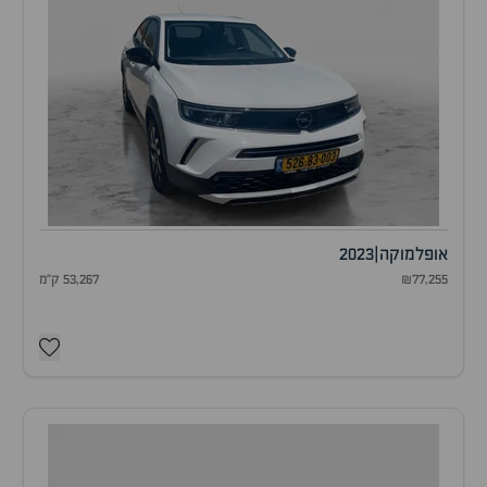
אופל
מוקה
|
2023
₪77,255
53,267 ק"מ