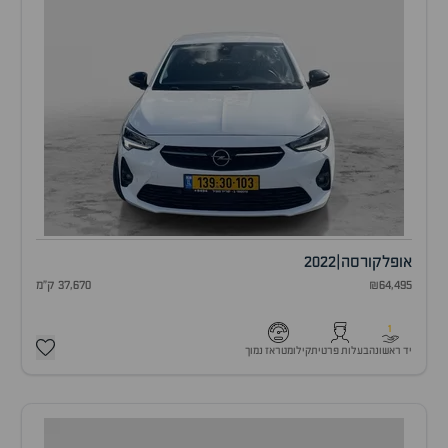
אופל
קורסה
|
2022
₪64,495
37,670 ק"מ
1
יד ראשונה
בעלות פרטית
קילומטראז נמוך