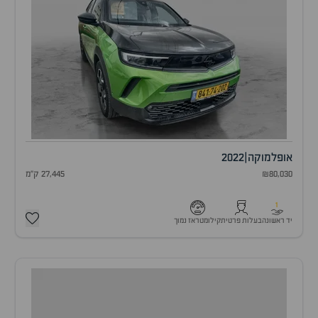
אופל
מוקה
|
2022
₪80,030
27,445 ק"מ
1
יד ראשונה
בעלות פרטית
קילומטראז נמוך