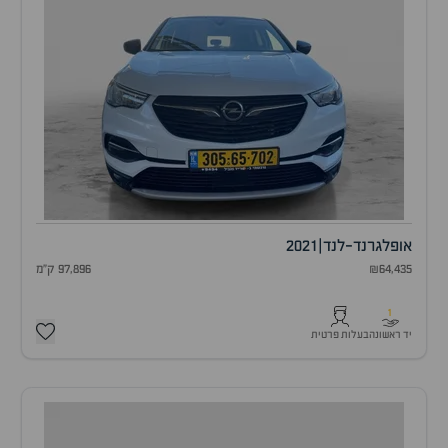
אופל
גרנד-לנד
|
2021
₪64,435
97,896 ק"מ
1
יד ראשונה
בעלות פרטית