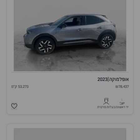
אופל
מוקה
|
2023
₪78,437
53,273 ק"מ
1
יד ראשונה
בעלות פרטית