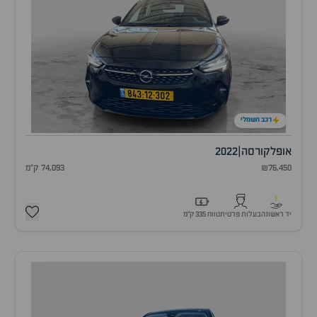
רכב חשמלי
אופל
קורסה
|
2022
₪76,450
74,093 ק"מ
1
יד ראשונה
בעלות פרטית
טווח 335 ק״מ