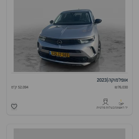
אופל
מוקה
|
2023
₪76,030
52,094 ק"מ
1
יד ראשונה
בעלות פרטית