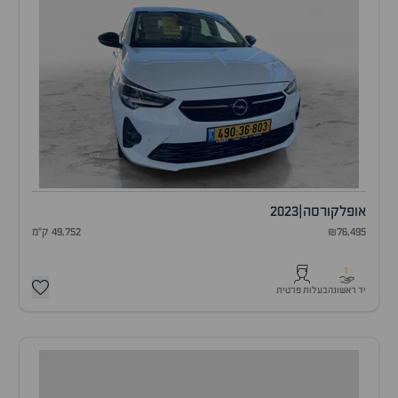
אופל
קורסה
|
2023
₪76,495
49,752 ק"מ
1
יד ראשונה
בעלות פרטית