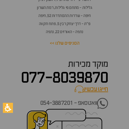
גלילות - מתחם פי גלילות, רמת השרון
חיפה - שדרות ההסתדרות 52, חיפה
פ״ת - דרך יצחק רבין 5, פתח תקווה
נתניה - האורזים 22, נתניה
הסניפים שלנו >>
מוקד מכירות
077-8039870
חייגו עכשיו
call now
וואטסאפ - 054-3887201