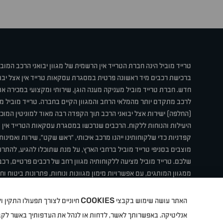
טרייד מוביל הינה חברת הטרייד אין הרשמית של מגוון יבואני הרכב המוב
ברכישת רכבים מיד ראשונה פרטית במסגרת עסקאות טרייד אין אצל יבו
חדש. חברת טרייד מוביל מעניקה מענה הוגן, שירותי ומקצועי במכירה 
לרכב מתקדם יותר מהמלאי הרחב והמגוון הקיים בחברה. טרייד מוביל מ
(החלפה) ישירות אצל יבואני הרכב תוך הקפדה רבה מאוד למוניטין המוכר 
היעילות והנוחות ללקוח. הרכבים שנרכשו במסגרת עסקאות הטרייד אין ע
קפדניות כדי שלקוחותינו ייהנו מרכב איכותי, "ראש שקט", שירות ואמינו
מוצבים בסניפי טרייד מוביל ברחבי הארץ, על מנת שתוכלו להגיע, להת
שלכם. טרייד מוביל מציעה ללקוחותיה מגוון רחב של רכבים פרטיים, רכבי
ממגוון המותגים, עם אפשרויות מימון מגוונות ונוחות, פתרונות ביטוח ו
תחת קורת גג אחת. טרייד מוביל – בדיוק הרכב שחיפשת.
COOKIES
האתר עושה שימוש בקבצי
חיוניים לצורך תפעולו התקין
קיה
סיטרואן
אופל
פיג'ו
MG
Geely
מזדה
בי ווי די
צ'רי
ט
אנליטיקה. באפשרותך לאשר, לדחות או לנהל את העדפותיך באשר לק