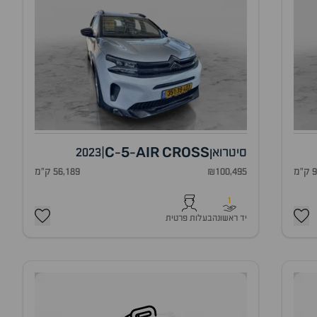
C
5
AIR
CROSS
סיטרואן
|
2023
-
-
מ
₪100,495
56,189 ק"מ
1
יד ראשונה
בעלות פרטית