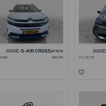
C
5
AIR
CROSS
C
|
2025
סיטרואן
|
2022
-
-
24,778 ק"מ
₪86,495
98,980 ק"