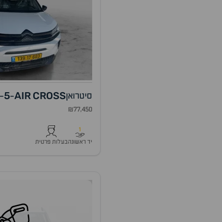
5
AIR
CROSS
סיטרואן
-
-
₪77,450
1
יד ראשונה
בעלות פרטית