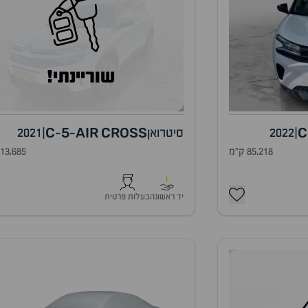
שוריינתי!
C
5
AIR
CROSS
C
|
2022
סיטרואן
|
2021
-
-
85,218 ק"מ
113,685 ק"
1
יד ראשונה
בעלות פרטית