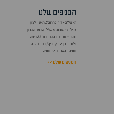
הסניפים שלנו
ראשל״צ - דוד סחרוב 7, ראשון לציון
גלילות - מתחם פי גלילות, רמת השרון
חיפה - שדרות ההסתדרות 52, חיפה
פ״ת - דרך יצחק רבין 5, פתח תקווה
נתניה - האורזים 22, נתניה
הסניפים שלנו >>