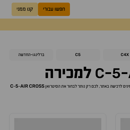
חפשו עבורי
קנו ממני
C5
C4X
ברלינגו-החדשה
C
5
-
-
למכירה
C
5
AIR
CROSS
סיטרואן
-
-