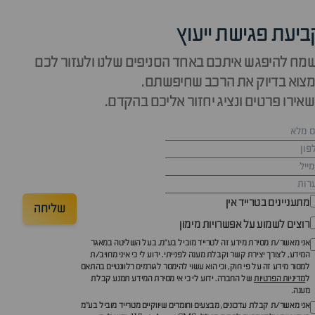
ביעת פגישת ייעוץ
מח להיפגש איתכם באחד הסניפים שלנו ולעזור לכם
צוא בדיוק את הרכב שחיפשתם.
אירו פרטים ונציג יחזור אליכם בהקדם.
מתעניינים בטרייד אין
שליחה
רוצים לשמוע על אפשרויות מימון
אני מאשר/ת מסירת מידע זה לטרייד מוביל בע"מ, בעל השליטה במאגר
המידע, לצורך יצירת קשר וקבלת מענה לפנייתי. ידוע לי כי איני מחויב/ת
למסור מידע זה על פי חוק, וכי הוא עשוי להימסר לגורמים רלוונטיים בהתאם
ל
מדיניות הפרטיות
של החברה. ידוע לי כי אי מסירת המידע תמנע קבלת
מענה.
אני מאשר/ת קבלת עדכונים, מבצעים וחומרים שיווקיים מטרייד מוביל בע"מ