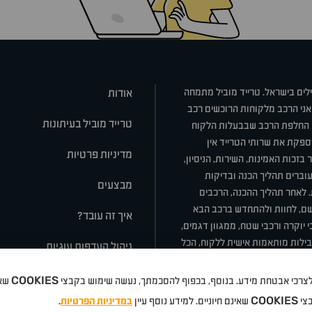
ילים בישראל. טרייד מוביל מתמחה
אודות
אני הרכב מלקוחות הרוכשים רכב
טרייד מוביל בעיתונות
או החלפת הרכב שבבעלות הלקוח
ספקת את שרותי הטרייד אין
מדיניות פרטיות
בזכות האמינות, השירות, הניסיון,
וברים תהליך הכנה ובדיקות
מבצעים
ת. לאחר תהליך ההכנה, הרכבים
רשם, לחוות ולהתחדש ברכב הבא
איך זה עובד?
 יוקרה ורכבי שטח, ממגוון דגמים,
חבילות מותאמות אישית ללקוח, הכל
ניהול העדפות עוגיות
COOKIES
 ולצרכי אבטחת מידע. בנוסף, בכפוף להסכמתך, נעשה שימוש בקבצי
שאי
סלה
ניסאן
טויוטה
דאצ'יה
פולקסווגן
טסלה
ג'יפ
ב מ וו
לקסוס
אאודי
סקודה
יונדאי
רנו
שברו
COOKIES
בצי
שאינם חיוניים. למידע נוסף עיין
במדיניות הפרטיות
.