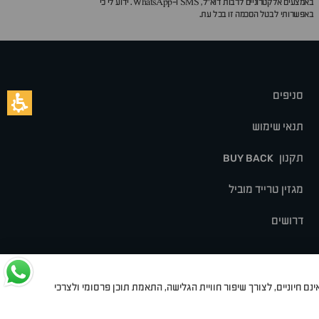
באמצעים אלקטרוניים לרבות דוא״ל, SMS ו-WhatsApp. ידוע לי כי
באפשרותי לבטל הסכמה זו בכל עת.
סניפים
תנאי שימוש
תקנון
BUY BACK
מגזין טרייד מוביל
דרושים
נם חיוניים, לצורך שיפור חוויית הגלישה, התאמת תוכן פרסומי ולצרכי
לט
סיאט
מיצובישי
סוזוקי
הונדה
סובארו
סרס
אקספנג