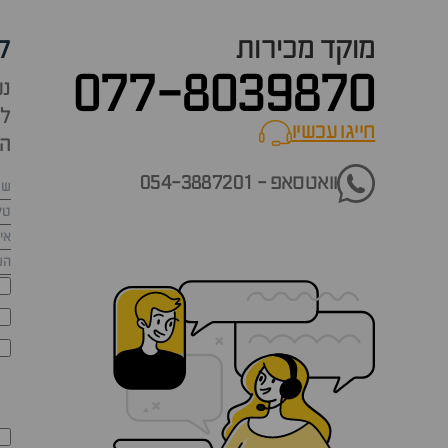
מוקד מכירות
ק
077-8039870
נש
למ
חייגו עכשיו
call now
הש
וואטסאפ - 054-3887201