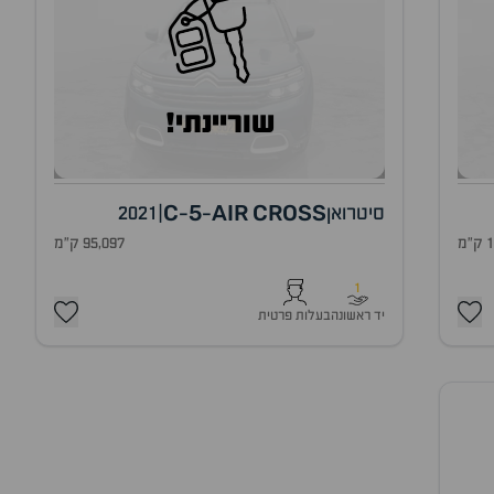
שוריינתי!
C
5
AIR
CROSS
סיטרואן
|
2021
-
-
מ
95,097 ק"מ
1
יד ראשונה
בעלות פרטית