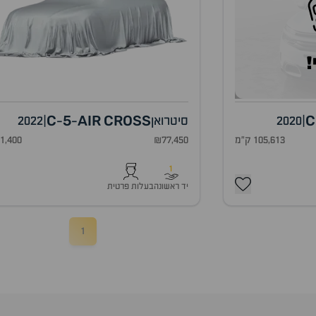
!
C
5
AIR
CROSS
C
|
2020
סיטרואן
|
2022
-
-
105,613 ק"מ
₪77,450
81,400 ק"
1
יד ראשונה
בעלות פרטית
1