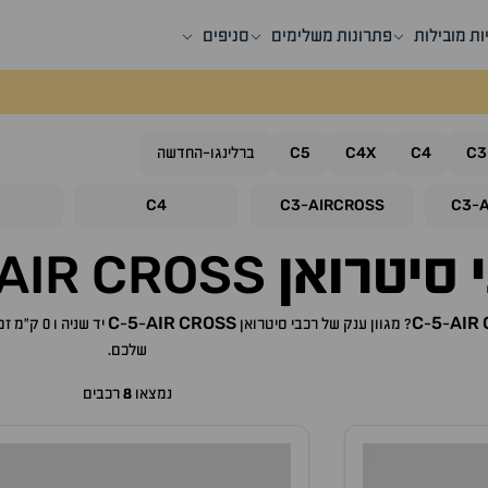
ות מובילות
פתרונות משלימים
סניפים
C5
C4X
C4
C3
ברלינגו-החדשה
C4
C3
AIRCROSS
C3
-
-
AIR
CROSS
סיטרואן
C
5
AIR
CROSS
C
5
AIR
-
-
? מגוון ענק של רכבי
סיטרואן
-
-
יד שניה ו 0 ק"מ זמינים לרכישה באתר, לכם רק נותר לבחור את ה
שלכם.
נמצאו
8
רכבים