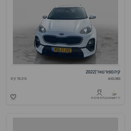
קיה
ספורטאז'
|
2022
₪93,965
70,315 ק"מ
1
יד ראשונה
בעלות פרטית