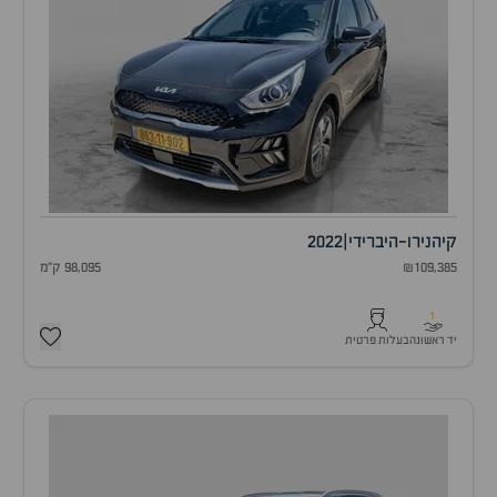
קיה
נירו-היברידי
|
2022
₪109,385
98,095 ק"מ
1
יד ראשונה
בעלות פרטית