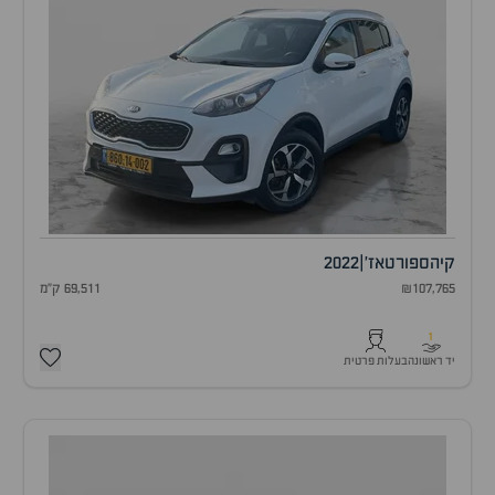
קיה
ספורטאז'
|
2022
₪107,765
69,511 ק"מ
1
יד ראשונה
בעלות פרטית