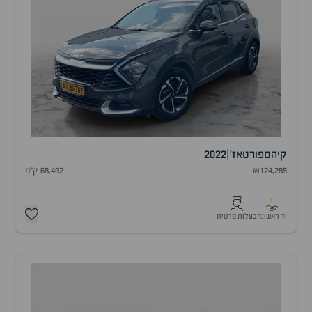
קיה
ספורטאז'
|
2022
₪124,285
68,492 ק"מ
1
יד ראשונה
בעלות פרטית