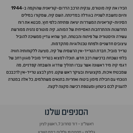
1944
הכירו את קיה מוטורס, ענקית הרכב הדרום-קוריאנית שהוקמה ב-
והיום נחשבת לשנייה בגודלה במדינתה. השם קיה, שמקורו במילים
הסיניות-קוריאניות המשדרות יציאה ופתיחה כלפי חוץ, מבטא את רוח
החדשנות וההתרחבות האסייתית של המותג. קיה מוטורס נהנית ממורשת
עשירה והיסטוריה של פיתוח והבטחה, תוך שהיא עדיין ממשיכה להוביל
עיצובים חדשניים ולפתח טכנולוגיות מתקדמות.
טרייד מוביל, חברת הטרייד-אין הרשמית של קיה, מציעה ללקוחותיה חוויה
בלתי נשכחת ברכישת רכב חדש. תוכלו למצוא בטרייד מוביל מגוון רחב של
דגמי קיה מיד ראשונה
אשר עברו תהליך שדרוג והשבחה קפדניים, מה
שמבטיח איכות, מקצועיות ובעיקר ראש שקט.
ניתן
לבצע טרייד-אין לרכבכם
הנוכחי עם חבילת מימון ביטוח ואחריות בתנאים משתלמים, כל אלה במטרה
להעניק לכם ביטחון ומעטפת רכישה מקצה לקצה.
הסניפים שלנו
ראשל״צ - דוד סחרוב 7, ראשון לציון
גלילות - מתחם פי גלילות, רמת השרון