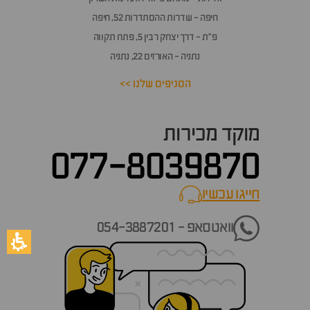
חיפה - שדרות ההסתדרות 52, חיפה
פ״ת - דרך יצחק רבין 5, פתח תקווה
נתניה - האורזים 22, נתניה
הסניפים שלנו >>
מוקד מכירות
077-8039870
חייגו עכשיו
call now
וואטסאפ - 054-3887201