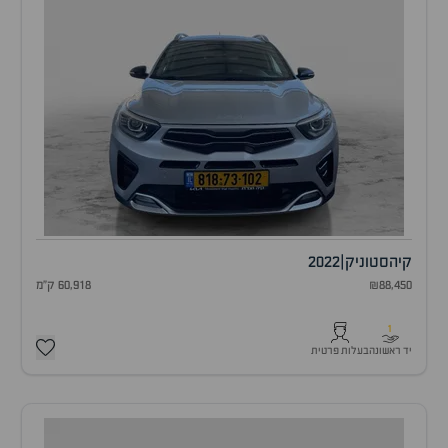
קיה
סטוניק
|
2022
₪88,450
60,918 ק"מ
1
יד ראשונה
בעלות פרטית