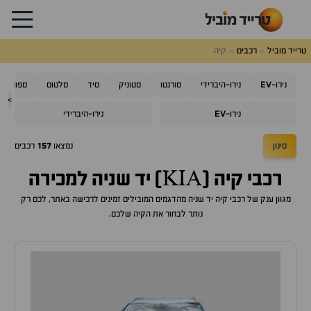
טרייד מוביל
רכבים
קיה
EV
נירו-
נירו-היברידי
סורנטו
סטוניק
סיד
סלטוס
ספורטאז'
>
EV
נירו-
נירו-היברידי
סינון
נמצאו
157
רכבים
רכבי קיה (KIA) יד שניה למכירה
מגוון ענק של רכבי קיה יד שניה מהדגמים המובילים זמינים לרכישה באתר, לכם רק
נותר לבחור את הקיה שלכם.