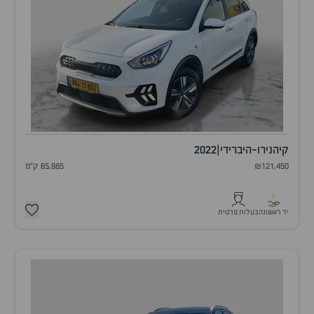
קיה
נירו-היברידי
|
2022
₪121,450
65,885 ק"מ
1
יד ראשונה
בעלות פרטית