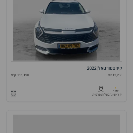
קיה
ספורטאז'
|
2022
₪112,255
111,190 ק"מ
1
יד ראשונה
בעלות פרטית