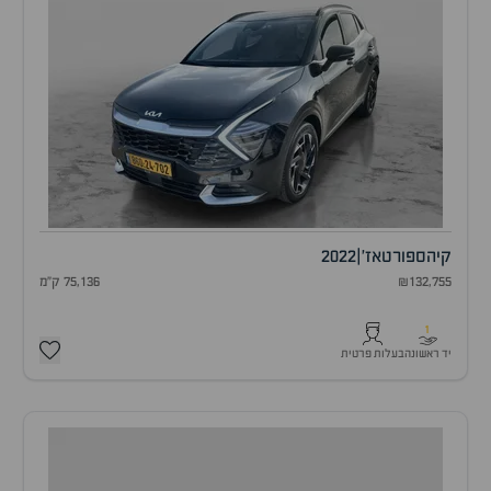
קיה
ספורטאז'
|
2022
₪132,755
75,136 ק"מ
1
יד ראשונה
בעלות פרטית