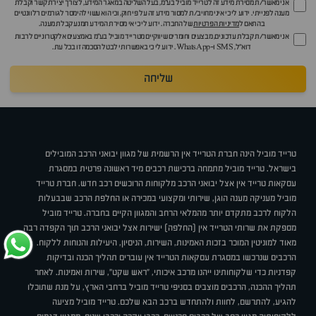
אני מאשר/ת מסירת מידע זה לטרייד מוביל בע"מ, בעל השליטה במאגר המידע, לצורך יצירת קשר וקבלת
מענה לפנייתי. ידוע לי כי איני מחויב/ת למסור מידע זה על פי חוק, וכי הוא עשוי להימסר לגורמים רלוונטיים
בהתאם ל
מדיניות הפרטיות
של החברה. ידוע לי כי אי מסירת המידע תמנע קבלת מענה.
אני מאשר/ת קבלת עדכונים, מבצעים וחומרים שיווקיים מטרייד מוביל בע"מ באמצעים אלקטרוניים לרבות
דוא״ל, SMS ו-WhatsApp. ידוע לי כי באפשרותי לבטל הסכמה זו בכל עת.
שליחה
טרייד מוביל הינה חברת הטרייד אין הרשמית של מגוון יבואני הרכב המובילים
בישראל. טרייד מוביל מתמחה ברכישת רכבים מיד ראשונה פרטית במסגרת
עסקאות טרייד אין אצל יבואני הרכב מלקוחות הרוכשים רכב חדש. חברת טרייד
מוביל מעניקה מענה הוגן, שירותי ומקצועי במכירה או החלפת הרכב שבבעלות
הלקוח לרכב מתקדם יותר מהמלאי הרחב והמגוון הקיים בחברה. טרייד מוביל
מספקת את שרותי הטרייד אין (החלפה) ישירות אצל יבואני הרכב תוך הקפדה רבה
מאוד למוניטין המוכר בזכות האמינות, השירות, הניסיון, היעילות והנוחות ללקוח.
הרכבים שנרכשו במסגרת עסקאות הטרייד אין עוברים תהליך הכנה ובדיקות
קפדניות כדי שלקוחותינו ייהנו מרכב איכותי, "ראש שקט", שירות ואמינות. לאחר
תהליך ההכנה, הרכבים מוצבים בסניפי טרייד מוביל ברחבי הארץ, על מנת שתוכלו
להגיע, להתרשם, לחוות ולהתחדש ברכב הבא שלכם. טרייד מוביל מציעה