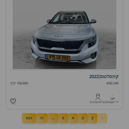
קיה
סלטוס
|
2022
₪92,345
100,689 ק"מ
1
יד ראשונה
בעלות פרטית
1
2
3
4
5
...
11
הבא