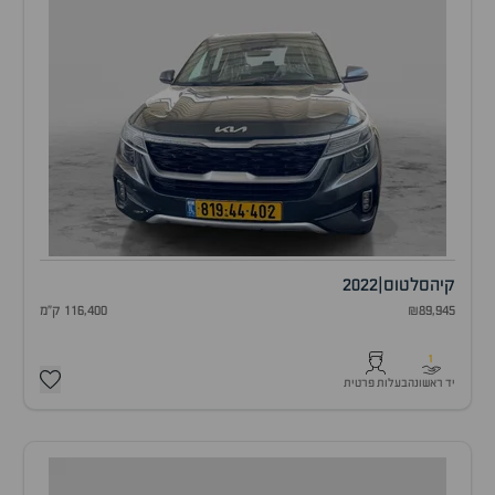
קיה
סלטוס
|
2022
₪89,945
116,400 ק"מ
1
יד ראשונה
בעלות פרטית