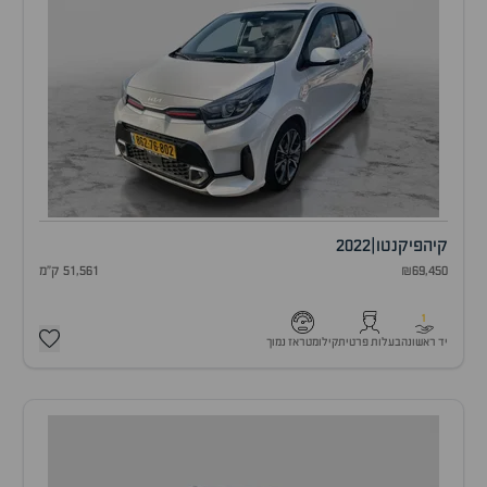
קיה
פיקנטו
|
2022
₪69,450
51,561 ק"מ
1
יד ראשונה
בעלות פרטית
קילומטראז נמוך