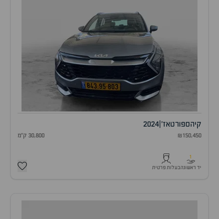
קיה
ספורטאז'
|
2024
₪150,450
30,800 ק"מ
1
יד ראשונה
בעלות פרטית