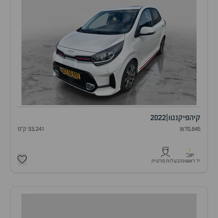
קיה
פיקנטו
|
2022
₪70,845
53,241 ק"מ
1
יד ראשונה
בעלות פרטית