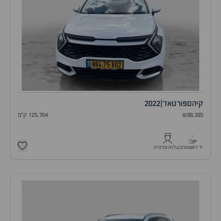
קיה
ספורטאז'
|
2022
₪98,395
125,704 ק"מ
1
יד ראשונה
בעלות פרטית