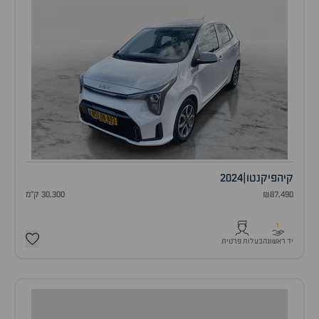
קיה
פיקנטו
|
2024
₪87,490
30,300 ק"מ
1
יד ראשונה
בעלות פרטית