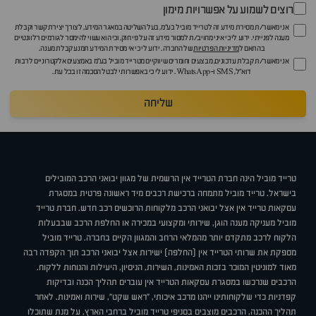
רוצים לשמוע על אפשרויות מימון
אני מאשר/ת מסירת מידע זה לטרייד מוביל בע"מ, בעל השליטה במאגר המידע, לצורך יצירת קשר וקבלת
מענה לפנייתי. ידוע לי כי איני מחויב/ת למסור מידע זה על פי חוק, וכי הוא עשוי להימסר לגורמים רלוונטיים
בהתאם ל
מדיניות הפרטיות
של החברה. ידוע לי כי אי מסירת המידע תמנע קבלת מענה.
אני מאשר/ת קבלת עדכונים, מבצעים וחומרים שיווקיים מטרייד מוביל בע"מ באמצעים אלקטרוניים לרבות
דוא״ל, SMS ו-WhatsApp. ידוע לי כי באפשרותי לבטל הסכמה זו בכל עת.
שליחה
טרייד מוביל הינה חברת הטרייד אין הרשמית של מגוון יבואני הרכב המובילים
בישראל. טרייד מוביל מתמחה ברכישת רכבים מיד ראשונה פרטית במסגרת
עסקאות טרייד אין אצל יבואני הרכב מלקוחות הרוכשים רכב חדש. חברת טרייד
מוביל מעניקה מענה הוגן, שירותי ומקצועי במכירה או החלפת הרכב שבבעלות
הלקוח לרכב מתקדם יותר מהמלאי הרחב והמגוון הקיים בחברה. טרייד מוביל
מספקת את שרותי הטרייד אין (החלפה) ישירות אצל יבואני הרכב תוך הקפדה רבה
מאוד למוניטין המוכר בזכות האמינות, השירות, הניסיון, היעילות והנוחות ללקוח.
הרכבים שנרכשו במסגרת עסקאות הטרייד אין עוברים תהליך הכנה ובדיקות
קפדניות כדי שלקוחותינו ייהנו מרכב איכותי, "ראש שקט", שירות ואמינות. לאחר
תהליך ההכנה, הרכבים מוצבים בסניפי טרייד מוביל ברחבי הארץ, על מנת שתוכלו