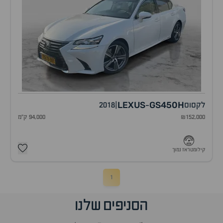
LEXUS
GS450H
לקסוס
|
2018
-
₪152,000
94,000 ק"מ
קילומטראז נמוך
1
הסניפים שלנו