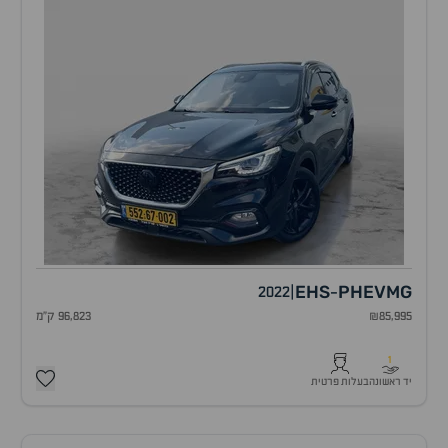
EHS
PHEV
MG
2022
|
-
₪85,995
96,823 ק"מ
1
יד ראשונה
בעלות פרטית