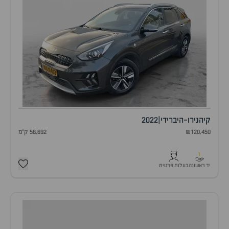
קיה
נירו-היברידי
|
2022
₪120,450
58,692 ק"מ
1
יד ראשונה
בעלות פרטית