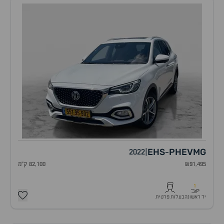
EHS
PHEV
MG
2022
|
-
₪91,495
82,100 ק"מ
1
יד ראשונה
בעלות פרטית