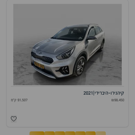
קיה
נירו-היברידי
|
2021
₪98,450
91,507 ק"מ