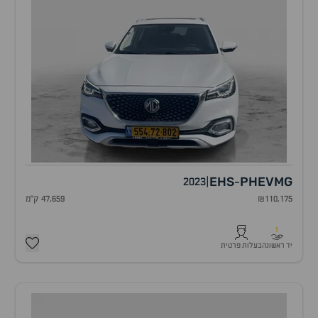
EHS
PHEV
MG
2023
|
-
₪110,175
47,659 ק"מ
1
יד ראשונה
בעלות פרטית