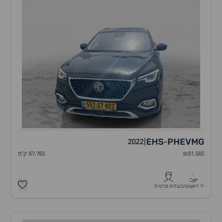
EHS
PHEV
MG
2022
|
-
₪91,565
67,765 ק"מ
1
יד ראשונה
בעלות פרטית