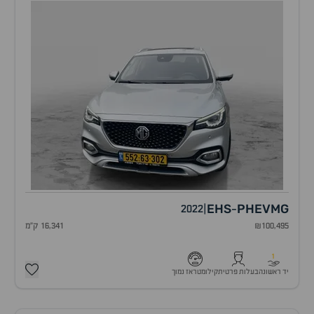
EHS
PHEV
MG
2022
|
-
₪100,495
16,341 ק"מ
1
יד ראשונה
בעלות פרטית
קילומטראז נמוך