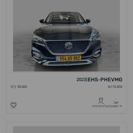
EHS
PHEV
MG
2023
|
-
₪115,650
39,800 ק"מ
1
יד ראשונה
בעלות פרטית