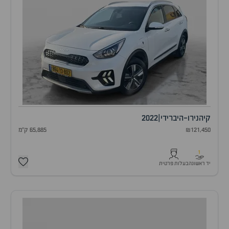
קיה
נירו-היברידי
|
2022
₪121,450
65,885 ק"מ
1
יד ראשונה
בעלות פרטית