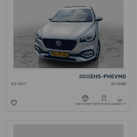
EHS
PHEV
MG
2023
|
-
₪119,680
9,617 ק"מ
1
יד ראשונה
בעלות פרטית
קילומטראז נמוך