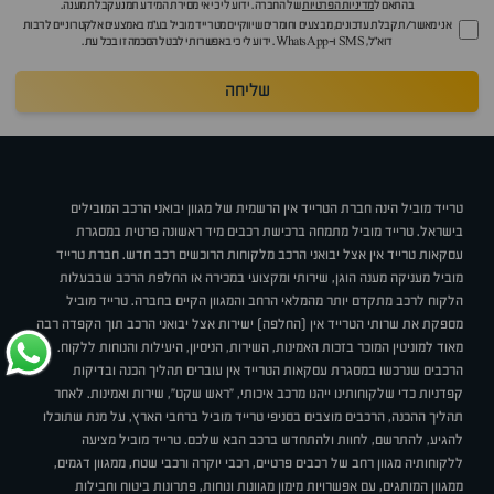
בהתאם ל
מדיניות הפרטיות
של החברה. ידוע לי כי אי מסירת המידע תמנע קבלת מענה.
אני מאשר/ת קבלת עדכונים, מבצעים וחומרים שיווקיים מטרייד מוביל בע"מ באמצעים אלקטרוניים לרבות
דוא״ל, SMS ו-WhatsApp. ידוע לי כי באפשרותי לבטל הסכמה זו בכל עת.
שליחה
טרייד מוביל הינה חברת הטרייד אין הרשמית של מגוון יבואני הרכב המובילים
בישראל. טרייד מוביל מתמחה ברכישת רכבים מיד ראשונה פרטית במסגרת
עסקאות טרייד אין אצל יבואני הרכב מלקוחות הרוכשים רכב חדש. חברת טרייד
מוביל מעניקה מענה הוגן, שירותי ומקצועי במכירה או החלפת הרכב שבבעלות
הלקוח לרכב מתקדם יותר מהמלאי הרחב והמגוון הקיים בחברה. טרייד מוביל
מספקת את שרותי הטרייד אין (החלפה) ישירות אצל יבואני הרכב תוך הקפדה רבה
מאוד למוניטין המוכר בזכות האמינות, השירות, הניסיון, היעילות והנוחות ללקוח.
הרכבים שנרכשו במסגרת עסקאות הטרייד אין עוברים תהליך הכנה ובדיקות
קפדניות כדי שלקוחותינו ייהנו מרכב איכותי, "ראש שקט", שירות ואמינות. לאחר
תהליך ההכנה, הרכבים מוצבים בסניפי טרייד מוביל ברחבי הארץ, על מנת שתוכלו
להגיע, להתרשם, לחוות ולהתחדש ברכב הבא שלכם. טרייד מוביל מציעה
ללקוחותיה מגוון רחב של רכבים פרטיים, רכבי יוקרה ורכבי שטח, ממגוון דגמים,
ממגוון המותגים, עם אפשרויות מימון מגוונות ונוחות, פתרונות ביטוח וחבילות