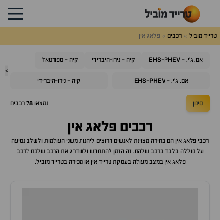
טרייד מוביל
רכבים
פלאג אין
EHS
PHEV
אם. ג'י. -
-
קיה - נירו-היברידי
קיה - ספורטאז'
>
EHS
PHEV
אם. ג'י. -
-
קיה - נירו-היברידי
סינון
נמצאו
78
רכבים
רכבים פלאג אין
רכבי פלאג אין הם בחירה מצוינת לאנשים הרוצים ליהנות משני העולמות ולשלב נסיעה
על סוללה בלבד ברכב שלהם. זה הזמן להתחדש ולשדרג את הרכב שלכם לרכב
פלאג אין במצב מעולה בעסקת טרייד אין או מכירה בטרייד מוביל.