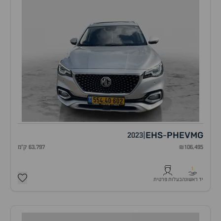
EHS
PHEV
MG
2023
|
-
₪106,495
63,797 ק"מ
1
יד ראשונה
בעלות פרטית