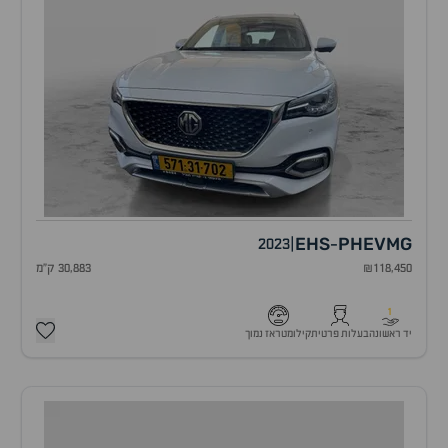
EHS
PHEV
MG
2023
|
-
₪118,450
30,883 ק"מ
1
יד ראשונה
בעלות פרטית
קילומטראז נמוך