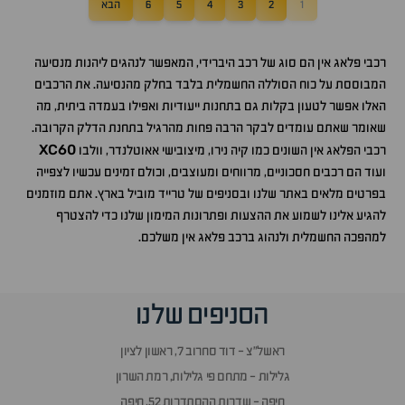
1
2
3
4
5
6
הבא
רכבי פלאג אין הם סוג של רכב היברידי, המאפשר לנהגים ליהנות מנסיעה
המבוססת על כוח הסוללה החשמלית בלבד בחלק מהנסיעה. את הרכבים
האלו אפשר לטעון בקלות גם בתחנות ייעודיות ואפילו בעמדה ביתית, מה
שאומר שאתם עומדים לבקר הרבה פחות מהרגיל בתחנת הדלק הקרובה.
XC60
רכבי הפלאג אין השונים כמו קיה נירו, מיצובישי אאוטלנדר, וולבו
ועוד הם רכבים חסכוניים, מרווחים ומעוצבים, וכולם זמינים עכשיו לצפייה
בפרטים מלאים באתר שלנו ובסניפים של טרייד מוביל בארץ. אתם מוזמנים
להגיע אלינו לשמוע את ההצעות ופתרונות המימון שלנו כדי להצטרף
למהפכה החשמלית ולנהוג ברכב פלאג אין משלכם.
הסניפים שלנו
ראשל״צ - דוד סחרוב 7, ראשון לציון
גלילות - מתחם פי גלילות, רמת השרון
חיפה - שדרות ההסתדרות 52, חיפה