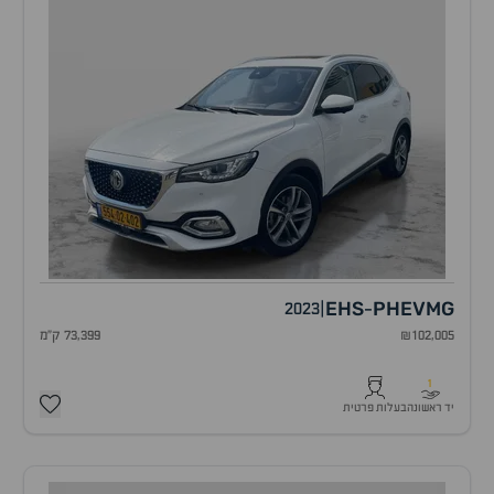
EHS
PHEV
MG
2023
|
-
₪102,005
73,399 ק"מ
1
יד ראשונה
בעלות פרטית