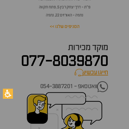
פ״ת - דרך יצחק רבין 5, פתח תקווה
נתניה - האורזים 22, נתניה
הסניפים שלנו >>
מוקד מכירות
077-8039870
חייגו עכשיו
call now
וואטסאפ - 054-3887201