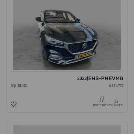
EHS
PHEV
MG
2023
|
-
₪111,770
35,490 ק"מ
1
יד ראשונה
בעלות פרטית