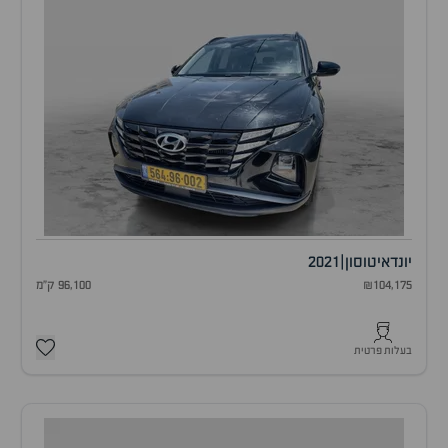
יונדאי
טוסון
|
2021
₪104,175
96,100 ק"מ
בעלות פרטית