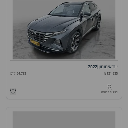
יונדאי
טוסון
|
2022
₪121,835
54,723 ק"מ
בעלות פרטית