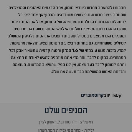
תתכוננו להתאהב מחדש ביונדאי טוסון, אחד הדגמים האהובים והמוצלחים
שחוזר בעיצוב חדש ועם ביצועים משודרגים. מבחוץ אף אחד לא יוכל
להתעלם מהנוכחות הבולטת והמרשימה של הטוסון, אבל את הטוב ביותר
שמרו המהנדסים והמעצבים של יונדאי לתאי הנוסעים שהם גם מרווחים
ומפנקים וגם מעוצבים בסטייל, שפשוט הופכים את הטוסון לג'יפון המושלם
לטיולים משפחתיים. גם בתחום הביצועים הטוסון מציע תוצאות מרשימות
1
6
למדי, בזכות מנוע עוצמתי של
.
סמ"ק והנעה קדמית שתשאיר אבק לכל
המתחרים. במקום לדבר יותר מדי אתם מוזמנים להגיע לאולמות התצוגה
ותתנו לטוסון לדבר בעד עצמו, אין לנו ספק שהעיצוב המרשים, העוצמה
והנדסת האנוש המושלמת כבר תעשה את שלה.
קטגוריות:
קרוסאוברים
הסניפים שלנו
ראשל״צ - דוד סחרוב 7, ראשון לציון
גלילות - מתחם פי גלילות, רמת השרון