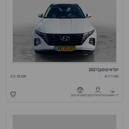
יונדאי
טוסון
|
2021
₪117,495
59,500 ק"מ
1
יד ראשונה
בעלות פרטית
קילומטראז נמוך