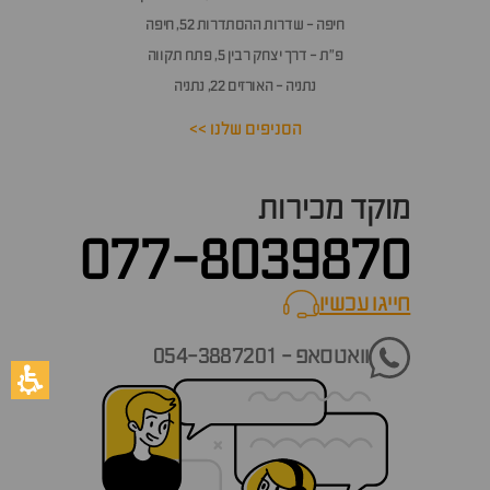
חיפה - שדרות ההסתדרות 52, חיפה
פ״ת - דרך יצחק רבין 5, פתח תקווה
נתניה - האורזים 22, נתניה
הסניפים שלנו >>
מוקד מכירות
077-8039870
חייגו עכשיו
call now
וואטסאפ - 054-3887201