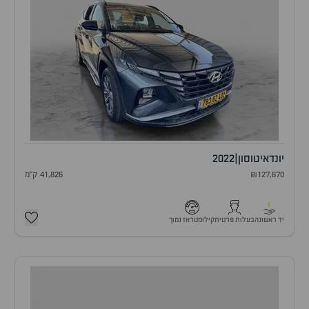
יונדאי
טוסון
|
2022
₪127,670
41,826 ק"מ
1
יד ראשונה
בעלות פרטית
קילומטראז נמוך