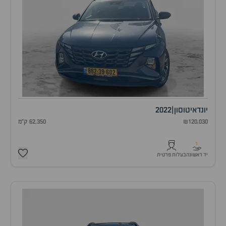
יונדאי
טוסון
|
2022
₪120,030
62,350 ק"מ
1
יד ראשונה
בעלות פרטית