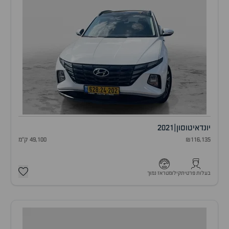
יונדאי
טוסון
|
2021
₪116,135
49,100 ק"מ
בעלות פרטית
קילומטראז נמוך