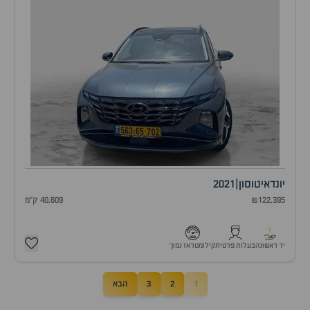
יונדאי
טוסון
|
2021
₪122,395
40,609 ק"מ
1
יד ראשונה
בעלות פרטית
קילומטראז נמוך
1
2
3
הבא