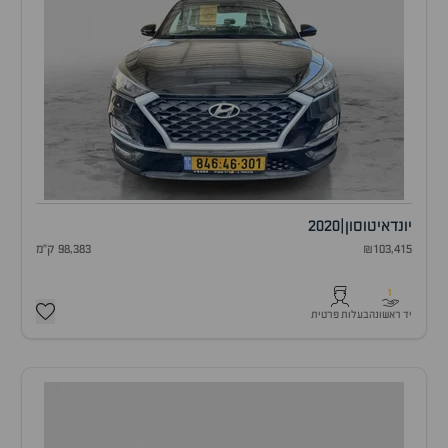
יונדאי
טוסון
|
2020
₪103,415
98,383 ק"מ
1
יד ראשונה
בעלות פרטית