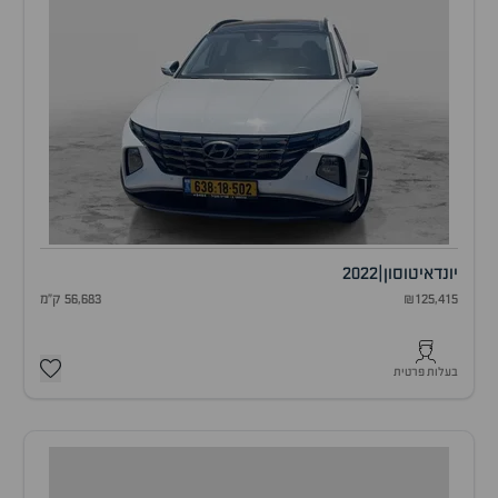
יונדאי
טוסון
|
2022
₪125,415
56,683 ק"מ
בעלות פרטית