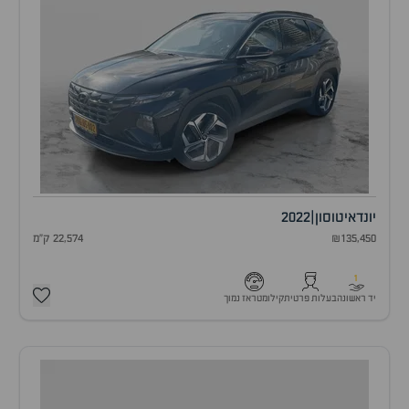
יונדאי
טוסון
|
2022
₪135,450
22,574 ק"מ
1
יד ראשונה
בעלות פרטית
קילומטראז נמוך