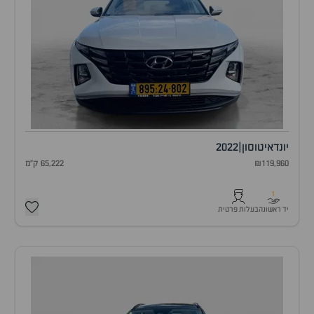
יונדאי
טוסון
|
2022
₪119,960
65,222 ק"מ
1
יד ראשונה
בעלות פרטית