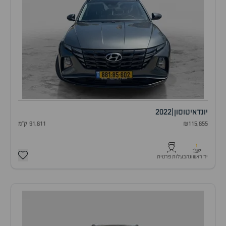
יונדאי
טוסון
|
2022
₪115,855
91,811 ק"מ
1
יד ראשונה
בעלות פרטית