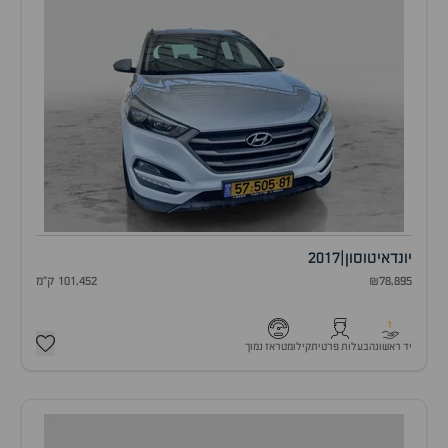
יונדאי
טוסון
|
2017
₪78,895
101,452 ק"מ
1
יד ראשונה
בעלות פרטית
קילומטראז נמוך