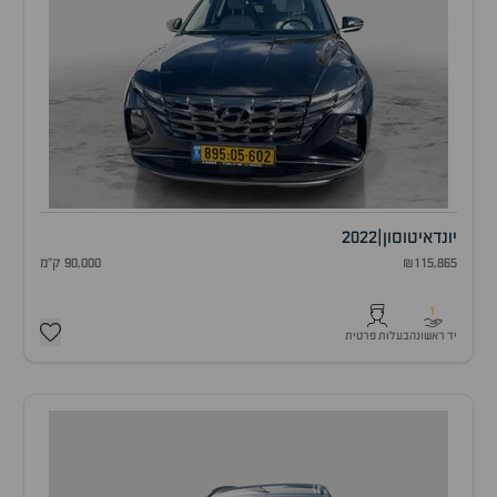
יונדאי
טוסון
|
2022
₪115,865
90,000 ק"מ
1
יד ראשונה
בעלות פרטית