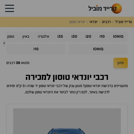
טרייד מוביל
רכבים
יונדאי
יונדאי טוסון
i35
i30
i20
i10
IONIQ
אלנטרה
באיון
טוסון
>
i10
IONIQ
סינון
נמצאו
39
רכבים
רכבי
יונדאי טוסון
למכירה
מתעניינים ברכישת
יונדאי טוסון
? מגוון ענק של רכבי
יונדאי טוסון
יד שניה ו 0 ק"מ זמינים
לרכישה באתר, לכם רק נותר לבחור את ה
יונדאי טוסון
שלכם.