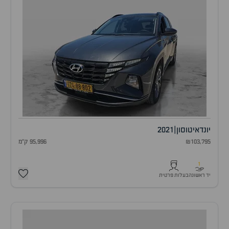
יונדאי
טוסון
|
2021
₪103,795
95,996 ק"מ
1
יד ראשונה
בעלות פרטית