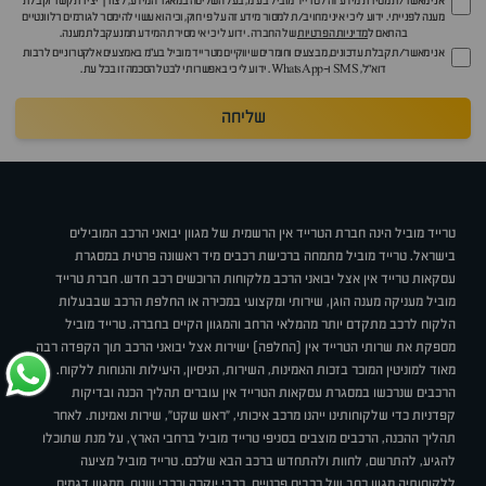
אני מאשר/ת מסירת מידע זה לטרייד מוביל בע"מ, בעל השליטה במאגר המידע, לצורך יצירת קשר וקבלת
מענה לפנייתי. ידוע לי כי איני מחויב/ת למסור מידע זה על פי חוק, וכי הוא עשוי להימסר לגורמים רלוונטיים
בהתאם ל
מדיניות הפרטיות
של החברה. ידוע לי כי אי מסירת המידע תמנע קבלת מענה.
אני מאשר/ת קבלת עדכונים, מבצעים וחומרים שיווקיים מטרייד מוביל בע"מ באמצעים אלקטרוניים לרבות
דוא״ל, SMS ו-WhatsApp. ידוע לי כי באפשרותי לבטל הסכמה זו בכל עת.
שליחה
טרייד מוביל הינה חברת הטרייד אין הרשמית של מגוון יבואני הרכב המובילים
בישראל. טרייד מוביל מתמחה ברכישת רכבים מיד ראשונה פרטית במסגרת
עסקאות טרייד אין אצל יבואני הרכב מלקוחות הרוכשים רכב חדש. חברת טרייד
מוביל מעניקה מענה הוגן, שירותי ומקצועי במכירה או החלפת הרכב שבבעלות
הלקוח לרכב מתקדם יותר מהמלאי הרחב והמגוון הקיים בחברה. טרייד מוביל
מספקת את שרותי הטרייד אין (החלפה) ישירות אצל יבואני הרכב תוך הקפדה רבה
מאוד למוניטין המוכר בזכות האמינות, השירות, הניסיון, היעילות והנוחות ללקוח.
הרכבים שנרכשו במסגרת עסקאות הטרייד אין עוברים תהליך הכנה ובדיקות
קפדניות כדי שלקוחותינו ייהנו מרכב איכותי, "ראש שקט", שירות ואמינות. לאחר
תהליך ההכנה, הרכבים מוצבים בסניפי טרייד מוביל ברחבי הארץ, על מנת שתוכלו
להגיע, להתרשם, לחוות ולהתחדש ברכב הבא שלכם. טרייד מוביל מציעה
ללקוחותיה מגוון רחב של רכבים פרטיים, רכבי יוקרה ורכבי שטח, ממגוון דגמים,