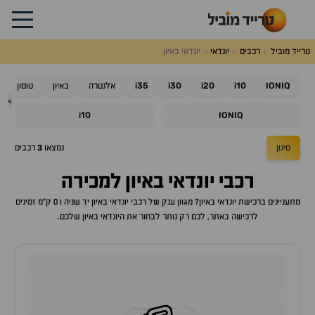
טרייד מוביל
רכבים
יונדאי
יונדאי באיון
i35
i30
i20
i10
IONIQ
אלנטרה
באיון
טוסון
>
i10
IONIQ
סינון
נמצאו
3
רכבים
רכבי
יונדאי באיון
למכירה
מתעניינים ברכישת
יונדאי באיון
? מגוון ענק של רכבי
יונדאי באיון
יד שניה ו 0 ק"מ זמינים
לרכישה באתר, לכם רק נותר לבחור את ה
יונדאי באיון
שלכם.