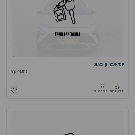
שוריינתי!
יונדאי
באיון
|
2023
46,618 ק"מ
1
יד ראשונה
בעלות פרטית