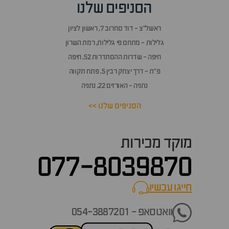
הסניפים שלנו
ראשל״צ - דוד סחרוב 7, ראשון לציון
גלילות - מתחם פי גלילות, רמת השרון
חיפה - שדרות ההסתדרות 52, חיפה
פ״ת - דרך יצחק רבין 5, פתח תקווה
נתניה - האורזים 22, נתניה
הסניפים שלנו >>
מוקד מכירות
077-8039870
חייגו עכשיו
call now
וואטסאפ - 054-3887201