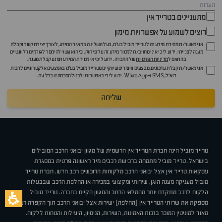
מתעניינים בטרייד אין
רוצים לשמוע על אפשרויות מימון
אני מאשר/ת מסירת מידע זה לטרייד מוביל בע"מ, בעל השליטה במאגר המידע, לצורך יצירת קשר וקבלת
מענה לפנייתי. ידוע לי כי איני מחויב/ת למסור מידע זה על פי חוק, וכי הוא עשוי להימסר לגורמים רלוונטיים
בהתאם ל
מדיניות הפרטיות
של החברה. ידוע לי כי אי מסירת המידע תמנע קבלת מענה.
אני מאשר/ת קבלת עדכונים, מבצעים וחומרים שיווקיים מטרייד מוביל בע"מ באמצעים אלקטרוניים לרבות
דוא״ל, SMS ו-WhatsApp. ידוע לי כי באפשרותי לבטל הסכמה זו בכל עת.
שליחה
טרייד מוביל הינה חברת הטרייד אין הרשמית של מגוון יבואני הרכב המובילים
בישראל. טרייד מוביל מתמחה ברכישת רכבים מיד ראשונה פרטית במסגרת
עסקאות טרייד אין אצל יבואני הרכב מלקוחות הרוכשים רכב חדש. חברת טרייד
מוביל מעניקה מענה הוגן, שירותי ומקצועי במכירה או החלפת הרכב שבבעלות
הלקוח לרכב מתקדם יותר מהמלאי הרחב והמגוון הקיים בחברה. טרייד מוביל
מספקת את שרותי הטרייד אין (החלפה) ישירות אצל יבואני הרכב תוך הקפדה רבה
מאוד למוניטין המוכר בזכות האמינות, השירות, הניסיון, היעילות והנוחות ללקוח.