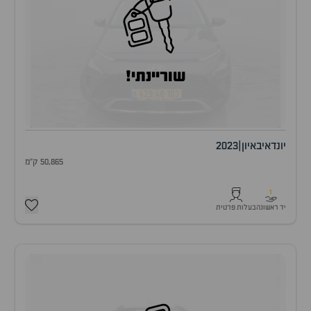
שוריינתי!
יונדאי
באיון
|
2023
50,865 ק"מ
1
יד ראשונה
בעלות פרטית