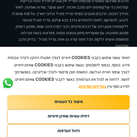
הרכבים שנרכשו במסגרת עסקאות הטרייד אין עוברים תהליך הכנה ובדיקות
קפדניות כדי שלקוחותינו ייהנו מרכב איכותי, "ראש שקט", שירות ואמינות. לאחר
תהליך ההכנה, הרכבים מוצבים בסניפי טרייד מוביל ברחבי הארץ, על מנת שתוכלו
להגיע, להתרשם, לחוות ולהתחדש ברכב הבא שלכם. טרייד מוביל מציעה
ללקוחותיה מגוון רחב של רכבים פרטיים, רכבי יוקרה ורכבי שטח, ממגוון דגמים,
ממגוון המותגים, עם אפשרויות מימון מגוונות ונוחות, פתרונות ביטוח וחבילות
מותאמות אישית ללקוח, הכל תחת קורת גג אחת. טרייד מוביל – בדיוק הרכב
שחיפשת.
אודות
סניפים
טרייד מוביל בעיתונות
תנאי שימוש
מדיניות פרטיות
COOKIES
האתר עושה שימוש בקבצי
חיוניים לצורך תפעולו התקין ולצרכי אבטחת
BUY BACK
תקנון
מבצעים
מגזין טרייד מוביל
איך זה עובד?
דרושים
COOKIES
ניהול העדפות עוגיות
מידע. בנוסף, בכפוף להסכמתך, נעשה שימוש בקבצי
שאינם חיוניים,
לצורך שיפור חוויית הגלישה, התאמת תוכן פרסומי ולצרכי אנליטיקה. באפשרותך
COOKIES
לאשר, לדחות או לנהל את העדפותיך באשר לקבצי
שאינם חיוניים.
קיה
סיטרואן
אופל
פיג'ו
MG
Geely
מזדה
בי ווי די
צ'רי
טסלה
ניסאן
טויוטה
דאצ'יה
פולקסווגן
טסלה
ג'יפ
ב מ וו
לקסוס
אאודי
סקודה
יונדאי
רנו
שברולט
סיאט
מיצובישי
סוזוקי
הונדה
סובארו
סרס
אקספנג
למידע נוסף עיין
במדיניות הפרטיות
.
אישור כל העוגיות
TradeMobile instagram
TradeMobile facebook
TradeMobile youtube
Developed by Media Maven
דחיית עוגיות שאינן חיוניות
©
כל הזכויות שמורות טרייד מוביל
2026
ריגו מרקטינג - קידום אתרים
ניהול העדפות