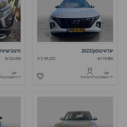
יונדאי
טוסון
|
2022
מיצובישי
אק
₪119,960
65,222 ק"מ
₪122,450
1
1
יד ראשונה
בעלות פרטית
יד ראשונה
בעלו