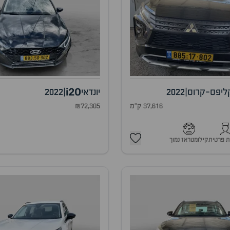
i20
ליפס-קרוס
|
2022
יונדאי
|
2022
37,616 ק"מ
₪72,305
ת פרטית
קילומטראז נמוך