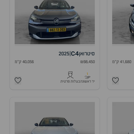
C4
סיטרואן
|
2025
41,680 ק"מ
₪98,450
40,056 ק"מ
1
יד ראשונה
בעלות פרטית