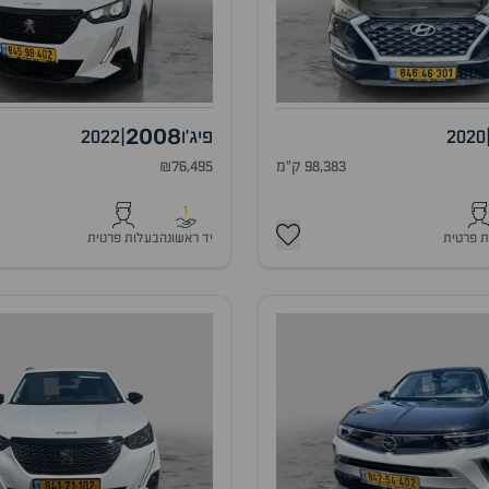
2008
2020
פיג'ו
|
2022
98,383 ק"מ
₪76,495
1
ת פרטית
יד ראשונה
בעלות פרטית