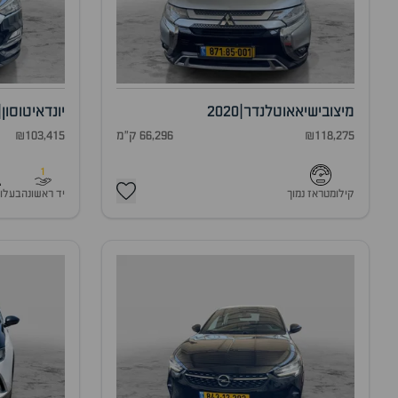
מיצובישי
אאוטלנדר
|
2020
יונדאי
טוסון
|
₪118,275
66,296 ק"מ
₪103,415
1
קילומטראז נמוך
יד ראשונה
בעלו