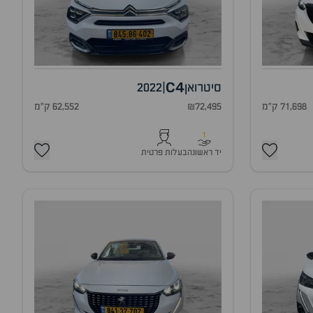
C4
סיטרואן
|
2022
71,698 ק"מ
₪72,495
62,552 ק"מ
1
יד ראשונה
בעלות פרטית