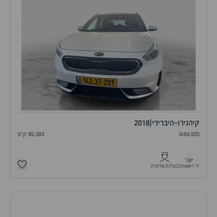
קיה
נירו-היברידי
|
2018
₪84,505
95,383 ק"מ
1
יד ראשונה
בעלות פרטית