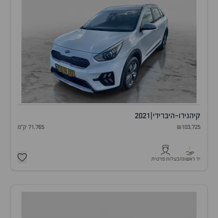
קיה
נירו-היברידי
|
2021
₪103,725
71,765 ק"מ
1
יד ראשונה
בעלות פרטית