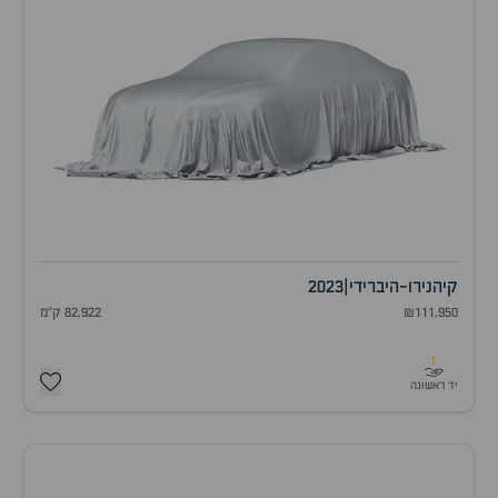
קיה
נירו-היברידי
|
2023
₪111,950
82,922 ק"מ
1
יד ראשונה