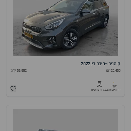
קיה
נירו-היברידי
|
2022
₪120,450
58,692 ק"מ
1
יד ראשונה
בעלות פרטית