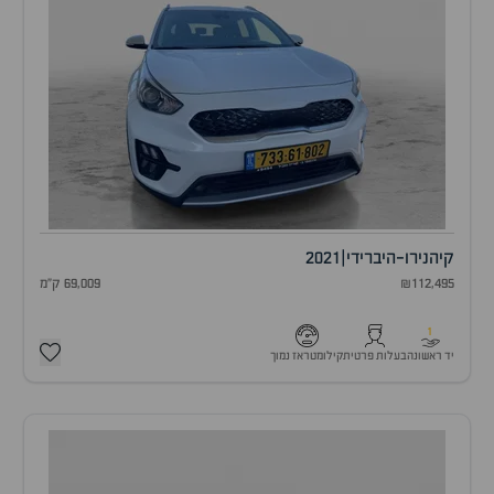
קיה
נירו-היברידי
|
2021
₪112,495
69,009 ק"מ
1
יד ראשונה
בעלות פרטית
קילומטראז נמוך