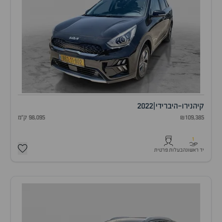
קיה
נירו-היברידי
|
2022
₪109,385
98,095 ק"מ
1
יד ראשונה
בעלות פרטית