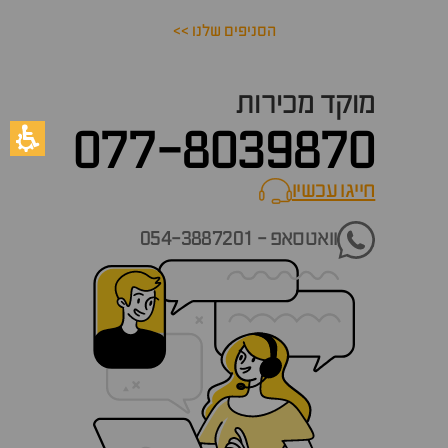
הסניפים שלנו >>
מוקד מכירות
077-8039870
חייגו עכשיו
call now
וואטסאפ - 054-3887201