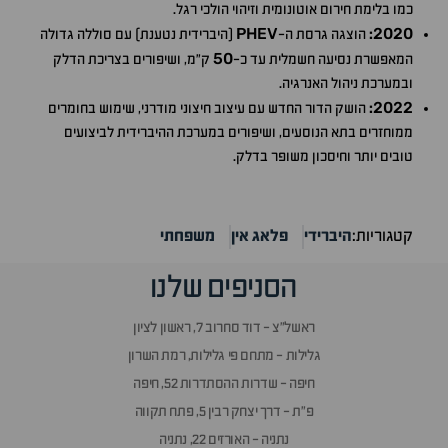
כמו בלימת חירום אוטונומית וזיהוי הולכי רגל.
PHEV
2020
:
הוצגה גרסת ה-
(היברידית נטענת) עם סוללה גדולה
50
המאפשרת נסיעה חשמלית עד כ-
ק"מ, ושיפורים בצריכת הדלק
ובמערכת ניהול האנרגיה.
2022
:
הושק הדור החדש עם עיצוב חיצוני מודרני, שימוש בחומרים
ממוחזרים בתא הנוסעים, ושיפורים במערכת ההיברידית לביצועים
טובים יותר וחיסכון משופר בדלק.
קטגוריות:
היברידי
פלאג אין
משפחתי
הסניפים שלנו
ראשל״צ - דוד סחרוב 7, ראשון לציון
גלילות - מתחם פי גלילות, רמת השרון
חיפה - שדרות ההסתדרות 52, חיפה
פ״ת - דרך יצחק רבין 5, פתח תקווה
נתניה - האורזים 22, נתניה