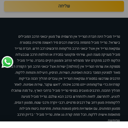
שליחה
טרייד מוביל הינה חברת הטרייד אין הרשמית של מגוון יבואני הרכב המובילים
בישראל. טרייד מוביל מתמחה ברכישת רכבים מיד ראשונה פרטית במסגרת
עסקאות טרייד אין אצל יבואני הרכב מלקוחות הרוכשים רכב חדש. חברת טרייד
מוביל מעניקה מענה הוגן, שירותי ומקצועי במכירה או החלפת הרכב שבבעלות
הלקוח לרכב מתקדם יותר מהמלאי הרחב והמגוון הקיים בחברה. טרייד מוביל
מספקת את שרותי הטרייד אין (החלפה) ישירות אצל יבואני הרכב תוך הקפדה רבה
מאוד למוניטין המוכר בזכות האמינות, השירות, הניסיון, היעילות והנוחות ללקוח.
הרכבים שנרכשו במסגרת עסקאות הטרייד אין עוברים תהליך הכנה ובדיקות
קפדניות כדי שלקוחותינו ייהנו מרכב איכותי, "ראש שקט", שירות ואמינות. לאחר
תהליך ההכנה, הרכבים מוצבים בסניפי טרייד מוביל ברחבי הארץ, על מנת שתוכלו
להגיע, להתרשם, לחוות ולהתחדש ברכב הבא שלכם. טרייד מוביל מציעה
ללקוחותיה מגוון רחב של רכבים פרטיים, רכבי יוקרה ורכבי שטח, ממגוון דגמים,
ממגוון המותגים, עם אפשרויות מימון מגוונות ונוחות, פתרונות ביטוח וחבילות
מותאמות אישית ללקוח, הכל תחת קורת גג אחת. טרייד מוביל – בדיוק הרכב
שחיפשת.
אודות
סניפים
טרייד מוביל בעיתונות
תנאי שימוש
מדיניות פרטיות