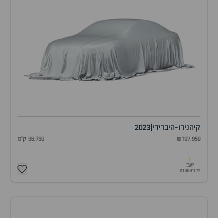
קיה
נירו-היברידי
|
2023
₪107,950
96,790 ק"מ
1
יד ראשונה