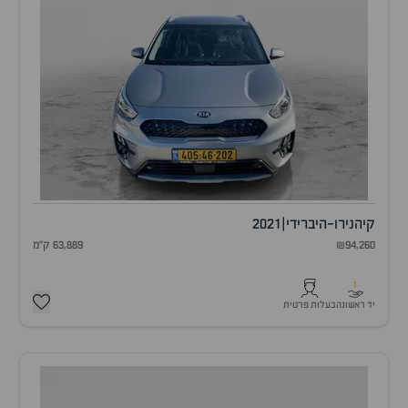
קיה
נירו-היברידי
|
2021
₪94,260
63,889 ק"מ
1
יד ראשונה
בעלות פרטית