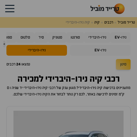
טרייד מוביל
רכבים
קיה
קיה נירו-היברידי
EV
נירו-
נירו-היברידי
סורנטו
סטוניק
סיד
סלטוס
ספורטאז'
>
EV
נירו-
נירו-היברידי
סינון
נמצאו
24
רכבים
רכבי
קיה נירו-היברידי
למכירה
מתעניינים ברכישת
קיה נירו-היברידי
? מגוון ענק של רכבי
קיה נירו-היברידי
יד שניה ו 0
ק"מ זמינים לרכישה באתר, לכם רק נותר לבחור את ה
קיה נירו-היברידי
שלכם.