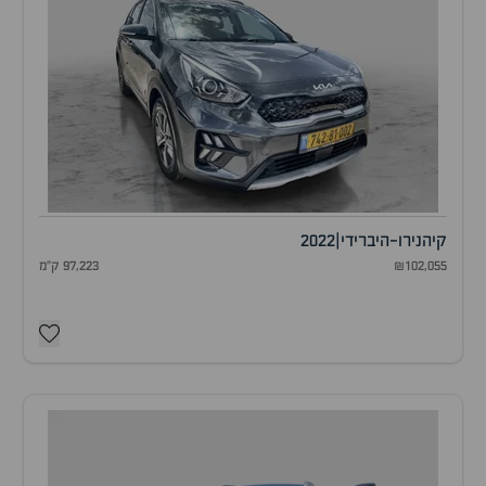
קיה
נירו-היברידי
|
2022
₪102,055
97,223 ק"מ