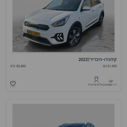
קיה
נירו-היברידי
|
2022
₪121,450
65,885 ק"מ
1
יד ראשונה
בעלות פרטית