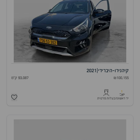
קיה
נירו-היברידי
|
2021
₪100,155
93,087 ק"מ
1
יד ראשונה
בעלות פרטית