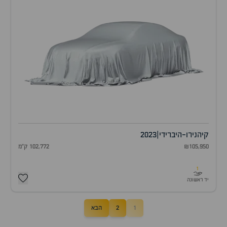
קיה
נירו-היברידי
|
2023
₪105,950
102,772 ק"מ
1
יד ראשונה
1
2
הבא