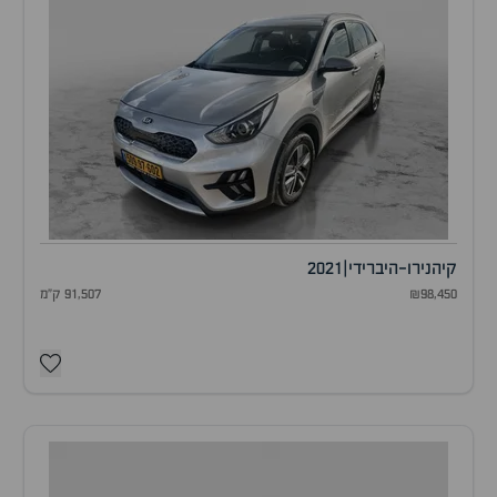
קיה
נירו-היברידי
|
2021
₪98,450
91,507 ק"מ