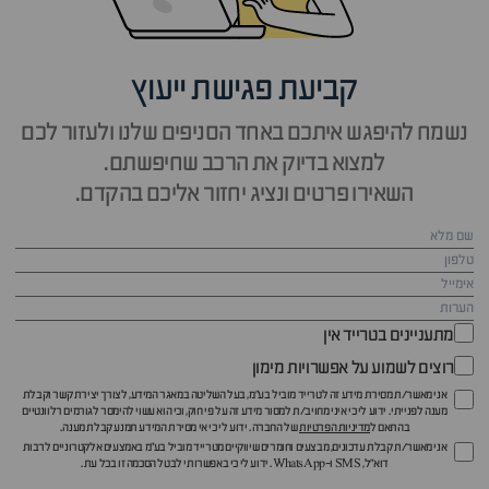
קביעת פגישת ייעוץ
נשמח להיפגש איתכם באחד הסניפים שלנו ולעזור לכם
למצוא בדיוק את הרכב שחיפשתם.
השאירו פרטים ונציג יחזור אליכם בהקדם.
מתעניינים בטרייד אין
רוצים לשמוע על אפשרויות מימון
אני מאשר/ת מסירת מידע זה לטרייד מוביל בע"מ, בעל השליטה במאגר המידע, לצורך יצירת קשר וקבלת
מענה לפנייתי. ידוע לי כי איני מחויב/ת למסור מידע זה על פי חוק, וכי הוא עשוי להימסר לגורמים רלוונטיים
בהתאם ל
מדיניות הפרטיות
של החברה. ידוע לי כי אי מסירת המידע תמנע קבלת מענה.
אני מאשר/ת קבלת עדכונים, מבצעים וחומרים שיווקיים מטרייד מוביל בע"מ באמצעים אלקטרוניים לרבות
דוא״ל, SMS ו-WhatsApp. ידוע לי כי באפשרותי לבטל הסכמה זו בכל עת.