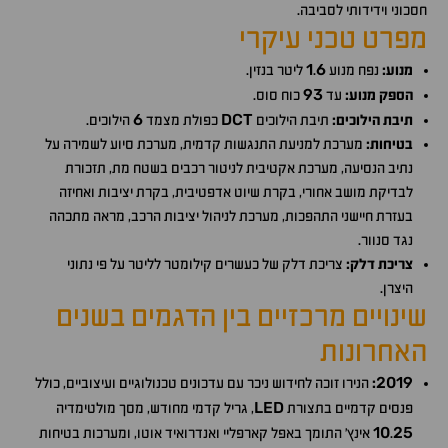
חסכוני וידידותי לסביבה.
מפרט טכני עיקרי
1
6
מנוע:
נפח מנוע
.
ליטר בנזין.
93
הספק מנוע:
עד
כוח סוס.
6
DCT
תיבת הילוכים:
תיבת הילוכים
כפולת מצמד
הילוכים.
בטיחות:
מערכת למניעת התנגשות קדמית, מערכת סיוע לשמירה על
נתיב הנסיעה, מערכת אקטיבית לניטור רכבים בשטח מת, תזכורת
לבדיקת מושב אחורי, בקרת שיוט אדפטיבית, בקרת יציבות ואחיזה
בעזרת חיישני התהפכות, מערכת לניהול יציבות הרכב, מראה מתכהה
נגד סנוור.
צריכת דלק:
צריכת דלק של כעשרים קילומטר לליטר על פי נתוני
היצרן.
שינויים מרכזיים בין הדגמים בשנים
האחרונות
2019
:
הנירו זוכה לחידוש ניכר עם עדכונים טכנולוגיים ועיצוביים, כולל
LED
פנסים קדמיים בתצורת
, גריל קדמי מחודש, מסך מולטימדיה
10
25
.
אינץ' התומך באפל קארפליי ואנדרואיד אוטו, ומערכות בטיחות