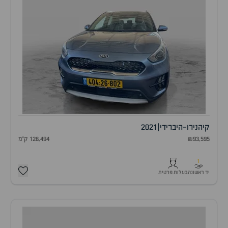
קיה
נירו-היברידי
|
2021
₪93,595
126,494 ק"מ
1
יד ראשונה
בעלות פרטית