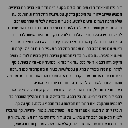
קיה נירו הוא אחד הדגמים המובילים בקטגוריית הקרוסאוברים ההיברידיים,
המציע שילוב ייחודי של חיסכון בדלק, טכנולוגיה מתקדמת ונוחות נסיעה
שלא הרבה דגמים יודעים להציע. אפשרות מצוינת לכל מי שמחפש רכב
משפחתי אמין ושימושי, אבל גם לאנשים בעלי מודעות סביבתית המעוניינים
לסייע בשמירה על הסביבה ולתרום לעולם נקי יותר. היום אפשר לבחור בין
הדגם ההיברידי לבין דגם חשמלי מלא. הקיה נירו היא בעלת עיצוב מודרני
ודינמי עם פנים רכב מרווח ואבזור מתקדם המעניק חוויית נהיגה יוקרתית
ואינטואיטיבית. עם מנוע היברידי המספק צריכת דלק מצוינת לצד ביצועים
חזקים, זהו רכב אידיאלי לנסיעות ארוכות או לנהיגה יום-יומית בעיר. נוסף
לאלה, קיה נירו מצוידת במגוון טכנולוגיות בטיחות מתקדמות כמו מערכת
בלימת חירום אוטונומית, בקרת שיוט אדפטיבית והתראות סטייה מנתיב, מה
שהופך אותה לאחד מכלי הרכב הבטוחים ביותר בקטגוריה.
כאן ב
טרייד מוביל
, חברת הטרייד אין הרשמית של קיה, תוכלו למצוא מגוון
רכבי קיה נירו מיד ראשונה. כל רכב עובר בדיקה יסודית ותהליך השבחה כדי
להבטיח שתקבלו את התמורה המלאה עבור הכסף שלכם. נוסף על כך,
תוכלו ליהנות ממגוון אפשרויות מימון משתלמות, ביטוח ואחריות, כך שתוכלו
לצאת מכאן עם רכב חדש בראש שקט. קיה נירו היא בחירה מצוינת שלא רק
משדרגת את חוויית הנהיגה שלכם, אלא גם מציעה פתרון תחבורה יעיל,