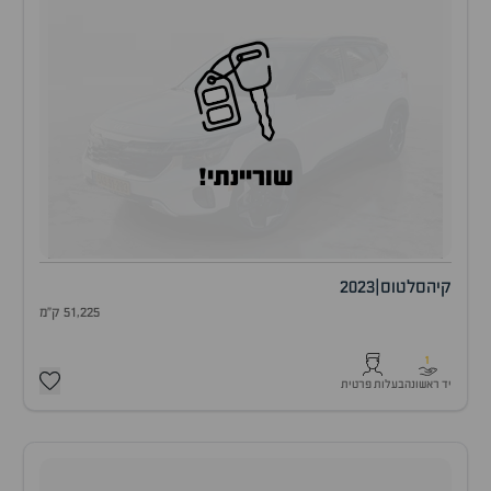
שוריינתי!
קיה
סלטוס
|
2023
51,225 ק"מ
1
יד ראשונה
בעלות פרטית