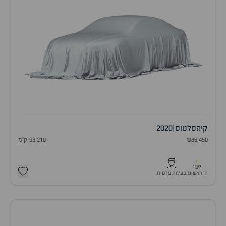
קיה
סלטוס
|
2020
₪86,450
93,210 ק"מ
1
יד ראשונה
בעלות פרטית