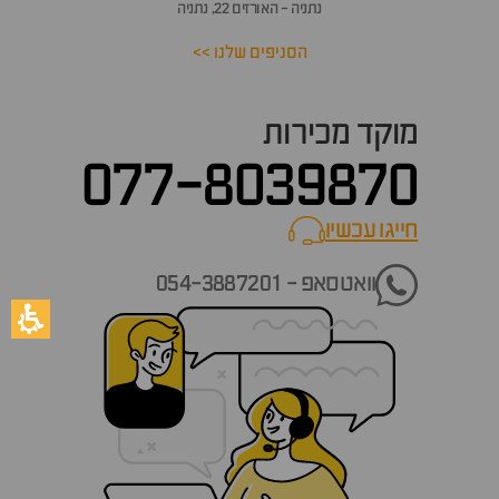
נתניה - האורזים 22, נתניה
הסניפים שלנו >>
מוקד מכירות
077-8039870
חייגו עכשיו
call now
וואטסאפ - 054-3887201