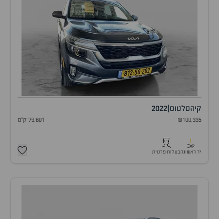
קיה
סלטוס
|
2022
₪100,335
79,601 ק"מ
1
יד ראשונה
בעלות פרטית