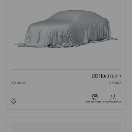
קיה
סלטוס
|
2021
₪89,625
38,401 ק"מ
בעלות פרטית
קילומטראז נמוך