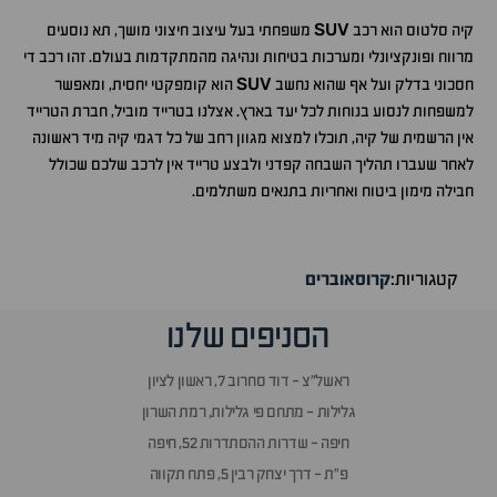
SUV
קיה סלטוס הוא רכב
משפחתי בעל עיצוב חיצוני מושך, תא נוסעים
מרווח ופונקציונלי ומערכות בטיחות ונהיגה מהמתקדמות בעולם. זהו רכב די
SUV
חסכוני בדלק ועל אף שהוא נחשב
הוא קומפקטי יחסית, ומאפשר
למשפחות לנסוע בנוחות לכל יעד בארץ. אצלנו בטרייד מוביל, חברת הטרייד
אין הרשמית של קיה, תוכלו למצוא מגוון רחב של כל דגמי קיה מיד ראשונה
לאחר שעברו תהליך השבחה קפדני ולבצע טרייד אין לרכב שלכם שכולל
חבילה מימון ביטוח ואחריות בתנאים משתלמים.
קטגוריות:
קרוסאוברים
הסניפים שלנו
ראשל״צ - דוד סחרוב 7, ראשון לציון
גלילות - מתחם פי גלילות, רמת השרון
חיפה - שדרות ההסתדרות 52, חיפה
פ״ת - דרך יצחק רבין 5, פתח תקווה