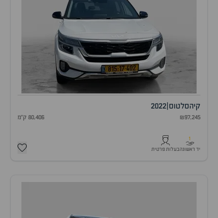
קיה
סלטוס
|
2022
₪97,245
80,406 ק"מ
1
יד ראשונה
בעלות פרטית