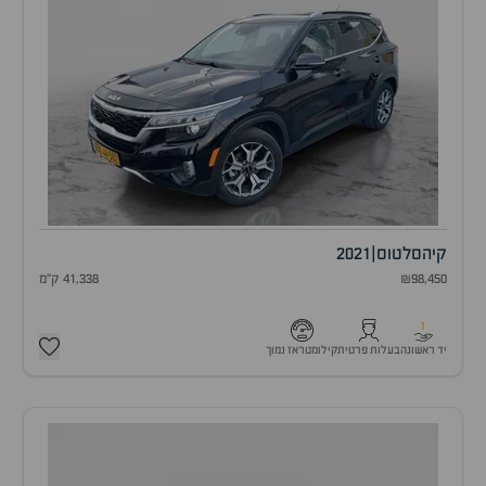
קיה
סלטוס
|
2021
₪98,450
41,338 ק"מ
1
יד ראשונה
בעלות פרטית
קילומטראז נמוך