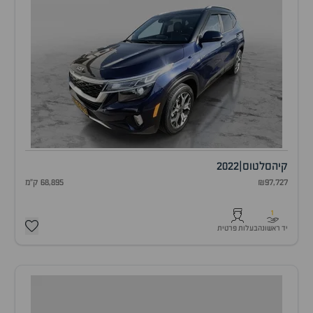
קיה
סלטוס
|
2022
₪97,727
68,895 ק"מ
1
יד ראשונה
בעלות פרטית