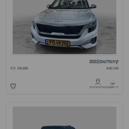
קיה
סלטוס
|
2022
₪92,345
100,689 ק"מ
1
יד ראשונה
בעלות פרטית