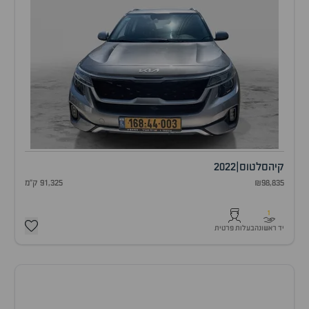
קיה
סלטוס
|
2022
₪98,835
91,325 ק"מ
1
יד ראשונה
בעלות פרטית