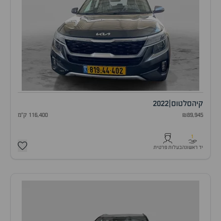
קיה
סלטוס
|
2022
₪89,945
116,400 ק"מ
1
יד ראשונה
בעלות פרטית