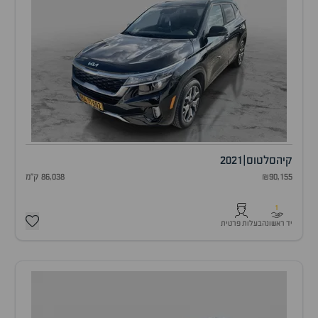
קיה
סלטוס
|
2021
₪90,155
86,038 ק"מ
1
יד ראשונה
בעלות פרטית