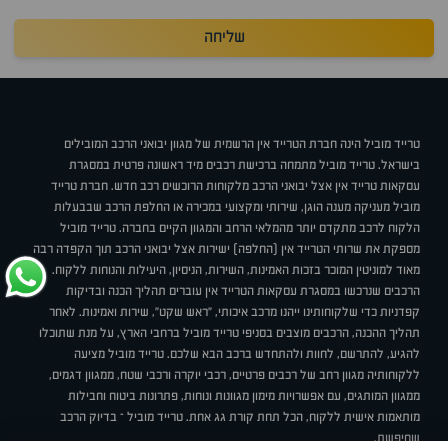
שליחה
טרייד מוביל הינה חברת הטרייד אין הרשמית של מגוון יבואני הרכב המובילים
בישראל. טרייד מוביל מתמחה ברכישת רכבים מיד ראשונה פרטית במסגרת
עסקאות טרייד אין אצל יבואני הרכב מלקוחות הרוכשים רכב חדש. חברת טרייד
מוביל מעניקה מענה הוגן, שירותי ומקצועי במכירה או החלפת הרכב שבבעלות
הלקוח לרכב מתקדם יותר מהמלאי הרחב והמגוון הקיים בחברה. טרייד מוביל
מספקת את שרותי הטרייד אין (החלפה) ישירות אצל יבואני הרכב תוך הקפדה רבה
מאוד למוניטין המוכר בזכות האמינות, השירות, הניסיון, היעילות והנוחות ללקוח.
הרכבים שנרכשו במסגרת עסקאות הטרייד אין עוברים תהליך הכנה ובדיקות
קפדניות כדי שלקוחותינו ייהנו מרכב איכותי, "ראש שקט", שירות ואמינות. לאחר
תהליך ההכנה, הרכבים מוצבים בסניפי טרייד מוביל ברחבי הארץ, על מנת שתוכלו
להגיע, להתרשם, לחוות ולהתחדש ברכב הבא שלכם. טרייד מוביל מציעה
ללקוחותיה מגוון רחב של רכבים פרטיים, רכבי יוקרה ורכבי שטח, ממגוון דגמים,
ממגוון המותגים, עם אפשרויות מימון מגוונות ונוחות, פתרונות ביטוח וחבילות
מותאמות אישית ללקוח, הכל תחת קורת גג אחת. טרייד מוביל – בדיוק הרכב
שחיפשת.