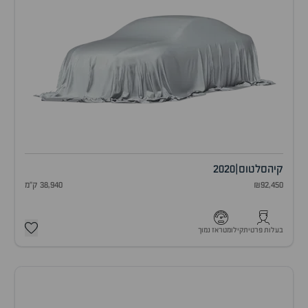
קיה
סלטוס
|
2020
₪92,450
38,940 ק"מ
בעלות פרטית
קילומטראז נמוך