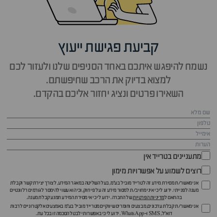
קביעת פגישת ייעוץ
נשמח להיפגש איתכם באחד הסניפים שלנו ולעזור לכם
למצוא בדיוק את הרכב שחיפשתם.
השאירו פרטים ונציג יחזור אליכם בהקדם.
מתעניינים בטרייד אין
רוצים לשמוע על אפשרויות מימון
אני מאשר/ת מסירת מידע זה לטרייד מוביל בע"מ, בעל השליטה במאגר המידע, לצורך יצירת קשר וקבלת
מענה לפנייתי. ידוע לי כי איני מחויב/ת למסור מידע זה על פי חוק, וכי הוא עשוי להימסר לגורמים רלוונטיים
בהתאם ל
מדיניות הפרטיות
של החברה. ידוע לי כי אי מסירת המידע תמנע קבלת מענה.
אני מאשר/ת קבלת עדכונים, מבצעים וחומרים שיווקיים מטרייד מוביל בע"מ באמצעים אלקטרוניים לרבות
דוא״ל, SMS ו-WhatsApp. ידוע לי כי באפשרותי לבטל הסכמה זו בכל עת.