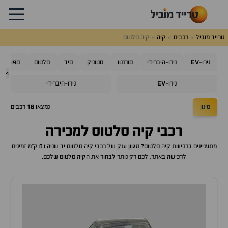
טרייד מוביל
רכבים
קיה
קיה סלטוס
EV
נירו-
נירו-היברידי
סורנטו
סטוניק
סיד
סלטוס
ספורטאז'
>
EV
נירו-
נירו-היברידי
סינון
נמצאו
16
רכבים
רכבי
קיה סלטוס
למכירה
מתעניינים ברכישת
קיה סלטוס
? מגוון ענק של רכבי
קיה סלטוס
יד שניה ו 0 ק"מ זמינים
לרכישה באתר, לכם רק נותר לבחור את ה
קיה סלטוס
שלכם.