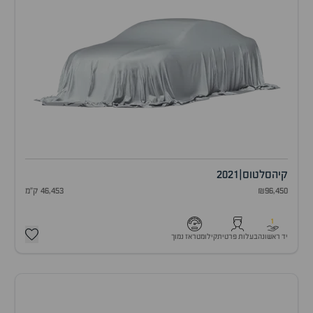
קיה
סלטוס
|
2021
₪96,450
46,453 ק"מ
1
יד ראשונה
בעלות פרטית
קילומטראז נמוך