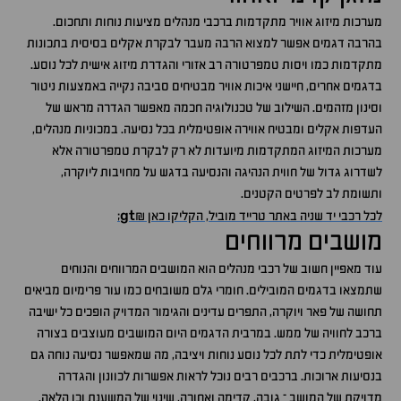
מערכות מיזוג אוויר מתקדמות ברכבי מנהלים מציעות נוחות ותחכום.
בהרבה דגמים אפשר למצוא הרבה מעבר לבקרת אקלים בסיסית בתכונות
מתקדמות כמו ויסות טמפרטורה רב אזורי והגדרת מיזוג אישית לכל נוסע.
בדגמים אחרים, חיישני איכות אוויר מבטיחים סביבה נקייה באמצעות ניטור
וסינון מזהמים. השילוב של טכנולוגיה חכמה מאפשר הגדרה מראש של
העדפות אקלים ומבטיח אווירה אופטימלית בכל נסיעה. במכוניות מנהלים,
מערכות המיזוג המתקדמות מיועדות לא רק לבקרת טמפרטורה אלא
לשדרוג גדול של חווית הנהיגה והנסיעה בדגש על מחויבות ליוקרה,
ותשומת לב לפרטים הקטנים.
gt
לכל רכבי יד שניה באתר טרייד מוביל, הקליקו כאן &
;
מושבים מרווחים
עוד מאפיין חשוב של רכבי מנהלים הוא המושבים המרווחים והנוחים
שתמצאו בדגמים המובילים. חומרי גלם משובחים כמו עור פרימיום מביאים
תחושה של פאר ויוקרה, התפרים עדינים והגימור המדויק הופכים כל ישיבה
ברכב לחוויה של ממש. במרבית הדגמים היום המושבים מעוצבים בצורה
אופטימלית כדי לתת לכל נוסע נוחות ויציבה, מה שמאפשר נסיעה נוחה גם
בנסיעות ארוכות. ברכבים רבים נוכל לראות אפשרות לכוונון והגדרה
מדויקת של המושב – גובה, קדימה ואחורה, שינוי של המשענת וכן הלאה.