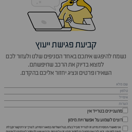
קביעת פגישת ייעוץ
נשמח להיפגש איתכם באחד הסניפים שלנו ולעזור לכם
למצוא בדיוק את הרכב שחיפשתם.
השאירו פרטים ונציג יחזור אליכם בהקדם.
מתעניינים בטרייד אין
רוצים לשמוע על אפשרויות מימון
אני מאשר/ת מסירת מידע זה לטרייד מוביל בע"מ, בעל השליטה במאגר המידע, לצורך יצירת קשר וקבלת
מענה לפנייתי. ידוע לי כי איני מחויב/ת למסור מידע זה על פי חוק, וכי הוא עשוי להימסר לגורמים רלוונטיים