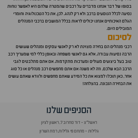
בסופו של דבר אנחנו מדברים על רכבים שהמטרה שלהם היא לאפשר נוחות
נסיעה לכלל הנוסעים ברכב ולא רק לנהג. לכן, את כל הטכנולוגיה וחומרי
הגלם האיכותיים אנחנו יכולים לראות בכלל המושבים ברכבי המנהלים
המובילים היום.
לסיכום
רכבי מנהלים הם בחירה מצוינת לא רק לאנשי עסקים ומנהלים שעושים
הרבה נסיעות עבודה, אלא גם לאנשי משפחה ובאופן כללי למי שמעריך רכב
טוב בעל ביצועים מעולים ומערכות מתקדמות. אם אתם מתלבטים לגבי
הרכב הבא שלכם, וזה לא משנה אם אתם מחפשים רכב מנהלים או כל סוג
אחר, כאן תוכלו למצוא את כל המידע שאתם מחפשים ולוודא שאתם עושים
את הבחירה הנכונה. בהצלחה!
הסניפים שלנו
ראשל״צ - דוד סחרוב 7, ראשון לציון
גלילות - מתחם פי גלילות, רמת השרון