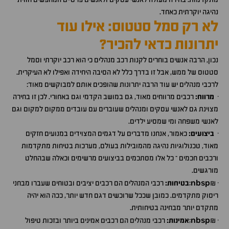
נהיגה יוקרתית כאחד.
לא רק סמל סטטוס: אילו עוד
יתרונות כדאי להכיר?
נכון, הרבה אנשים בוחרים לקנות רכב מנהלים כי הוא רכב יוקרתי וסמל
סטטוס של ממש, אבל זו בדרך כלל לא הסיבה היחידה ואפילו לא העיקרית.
לרכבי מנהלים יש עוד הרבה יתרונות שהופכים אותם למבוקשים מאוד:
·
מרווח:
רכבים מרווחים מאוד, גם במושב הקדמי וגם באחורי. לכן זו בחירה
מצוינת גם לאנשי עסקים ומנהלים שעוברים עם עובדים ממקום למקום וגם
לאנשי משפחה ומי שמסיע ילדים.
·
ביצועים:
כאמור, אנחנו מדברים על דגמים המצוידים במנועים חזקים
מאוד, טכנולוגיות נהיגה מהמובילות בעולם, מערכות בטיחות מתקדמות
ורכבים חכמים – כל אלו מסתכמים בביצועים מרשימים וכאלה שבהחלט
מורגשים.
nbsp
·&
;
בטיחות:
רכבי המנהלים הם רכבים יציבים ובטוחים שעברו מבחני
ריסוק מתקדמים. כמובן שככל שרוכשים דגם חדש יותר, ככה הוא יהיה
מתקדם יותר מבחינה בטיחותית.
nbsp
·&
;
אמינות:
רכבי מנהלים הם רכבים אמינים ביותר ובזכות טיפול