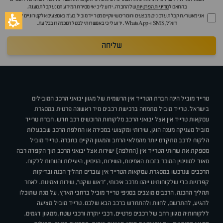
בהתאם ל
מדיניות הפרטיות
של החברה. ידוע לי כי אי מסירת המידע תמנע קבלת מענה.
אני מאשר/ת קבלת עדכונים, מבצעים וחומרים שיווקיים מטרייד מוביל בע"מ באמצעים אלקטרוניים לרבות
דוא״ל, SMS ו-WhatsApp. ידוע לי כי באפשרותי לבטל הסכמה זו בכל עת.
שליחה
טרייד מוביל הינה חברת הטרייד אין הרשמית של מגוון יבואני הרכב המובילים
בישראל. טרייד מוביל מתמחה ברכישת רכבים מיד ראשונה פרטית במסגרת
עסקאות טרייד אין אצל יבואני הרכב מלקוחות הרוכשים רכב חדש. חברת טרייד
מוביל מעניקה מענה הוגן, שירותי ומקצועי במכירה או החלפת הרכב שבבעלות
הלקוח לרכב מתקדם יותר מהמלאי הרחב והמגוון הקיים בחברה. טרייד מוביל
מספקת את שרותי הטרייד אין (החלפה) ישירות אצל יבואני הרכב תוך הקפדה רבה
מאוד למוניטין המוכר בזכות האמינות, השירות, הניסיון, היעילות והנוחות ללקוח.
הרכבים שנרכשו במסגרת עסקאות הטרייד אין עוברים תהליך הכנה ובדיקות
קפדניות כדי שלקוחותינו ייהנו מרכב איכותי, "ראש שקט", שירות ואמינות. לאחר
תהליך ההכנה, הרכבים מוצבים בסניפי טרייד מוביל ברחבי הארץ, על מנת שתוכלו
להגיע, להתרשם, לחוות ולהתחדש ברכב הבא שלכם. טרייד מוביל מציעה
ללקוחותיה מגוון רחב של רכבים פרטיים, רכבי יוקרה ורכבי שטח, ממגוון דגמים,