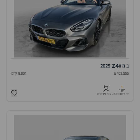
Z4
ב מ וו
|
2025
₪403,555
9,001 ק"מ
1
יד ראשונה
בעלות פרטית