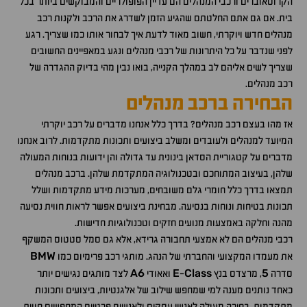
הקרוסאוברים ורכבי המנהלים הם עדיין הפופולריים והמבוקשים ביותר בכל
בית. אם גם אתם החלטתם שהגיע הזמן לשדרג את הרכב ולקנות רכב
מנהלים חדש ויוקרתי, חשוב מאוד לדעת איך לבחור אותו כמו שצריך. רגע
לפני שנדבר על כל היתרונות של רכבי מנהלים ונגע במאפיינים החשובים
שצריך לשים אליהם לב במהלך הקנייה, בואו נבין מהי בדיוק ההגדרה של
רכב מנהלים.
הבחירה ברכב מנהלים
אז מהו בעצם רכב מנהלים? בדרך כלל אנחנו מדברים על רכב יוקרתי
המיועד למנהלים ולעובדים ומשלב ביצועים ותכונות מתקדמות. לרוב אנחנו
מדברים על קטגוריית הסדאן בינונית עד גדולה והן ידועות בנוחות המעולה
שלהן, בעיצוב המתוחכם ובטכנולוגיה המתקדמת שלהן. ברכב מנהלים
תמצאו בדרך כלל חומרי גלם משובחים, מערכות מידע מתקדמות ושלל
תכונות בטיחות ונוחות בנסיעה. מבחינת ביצועים אפשר לראות חווית נסיעה
מהנה וחלקה באמצעות מנועים חזקים וטכנולוגיות חדישות.
רכבי מנהלים הם לא אמצעי תחבורה גרידא, אלא גם סמל סטטוס המשקף
BMW
את מעמדו המקצועי והחברתי של הנהג. מותגי רכב פרימיום כמו
A6
E
Class
5
סדרה
, מרצדס בנץ
-
ואאודי
לצד מותגים נגישים יותר
כאחד נותנים מענה למי שמחפש שילוב של אלגנטיות, ביצועים ותכונות
מתקדמות. בחירה מעולה לאנשי עסקים ולאנשים פרטיים המחפשים חווית