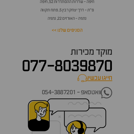
חיפה - שדרות ההסתדרות 52, חיפה
פ״ת - דרך יצחק רבין 5, פתח תקווה
נתניה - האורזים 22, נתניה
הסניפים שלנו >>
מוקד מכירות
077-8039870
חייגו עכשיו
call now
וואטסאפ - 054-3887201