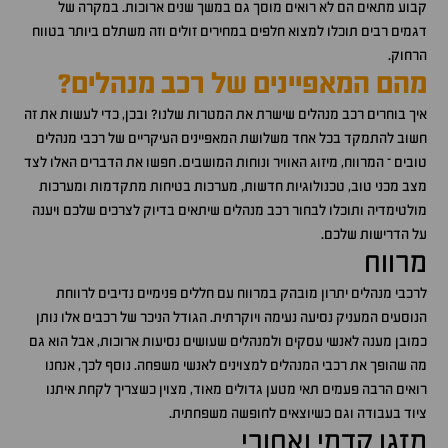
קבוע מתאים הם לא רואים מוסך גם במשך שנים ארוכות. במקרה של
דגמים רבים תוכלו למצוא חלפים במחירים זולים וזה משתלם ביותר בטווח
הרחוק.
מהם המאפיינים של רכב מנהלים?
איך בוחרים רכב מנהלים שישרת את המטרות שלנו? ובכן, כדי לעשות את זה
חשוב להתמקד בכל אחד משלושת המאפיינים העיקריים של רכבי מנהלים
טובים – המרווח, מיזוג האוויר ונוחות המושבים. חפשו את הדברים האלו לצד
מצב מכני טוב, טכנולוגיות חדשות, מערכות בטיחות מתקדמות ומערכות
מולטימדיה ותוכלו לבחור רכב מנהלים שיתאים בדיוק לצרכים שלכם ויענה
על הדרישות שלכם.
מרווח
לרכבי מנהלים יתרון מובהק במרווח עם חללים פנימיים נדיבים לרווחת
הנוסעים המעניק נסיעה נעימה ויוקרתית. הגודל הניכר של רכבים אלו נותן
כמובן מענה לאנשי עסקים ולמנהלים שעושים נסיעות ארוכות, אבל הוא גם
מה שהופך את רכבי המנהלים למצוינים לאנשי משפחה. נוסף לכך, אנחנו
רואים הרבה פעמים תאי מטען גדולים מאוד, מצוין כשצריך לקחת איתנו
ציוד בעבודה וגם כשיוצאים לחופשה משפחתית.
מזגן קדמי ואחורי