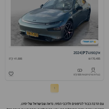
רכב חשמלי
P7
אקספנג
|
2024
₪170,495
41,886 ק"מ
בעלות פרטית
טווח 505 ק״מ
1
עם הרבה כבוד לג׳יפונים ולרכבי המיני, נראה שבישראל של ימינו,