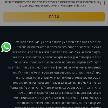
אני מאשר/ת קבלת עדכונים, מבצעים וחומרים שיווקיים מטרייד מוביל בע"מ באמצעים אלקטרוניים לרבות
דוא״ל, SMS ו-WhatsApp. ידוע לי כי באפשרותי לבטל הסכמה זו בכל עת.
שליחה
טרייד מוביל הינה חברת הטרייד אין הרשמית של מגוון יבואני הרכב המובילים
בישראל. טרייד מוביל מתמחה ברכישת רכבים מיד ראשונה פרטית במסגרת
עסקאות טרייד אין אצל יבואני הרכב מלקוחות הרוכשים רכב חדש. חברת טרייד
מוביל מעניקה מענה הוגן, שירותי ומקצועי במכירה או החלפת הרכב שבבעלות
הלקוח לרכב מתקדם יותר מהמלאי הרחב והמגוון הקיים בחברה. טרייד מוביל
מספקת את שרותי הטרייד אין (החלפה) ישירות אצל יבואני הרכב תוך הקפדה רבה
מאוד למוניטין המוכר בזכות האמינות, השירות, הניסיון, היעילות והנוחות ללקוח.
הרכבים שנרכשו במסגרת עסקאות הטרייד אין עוברים תהליך הכנה ובדיקות
קפדניות כדי שלקוחותינו ייהנו מרכב איכותי, "ראש שקט", שירות ואמינות. לאחר
תהליך ההכנה, הרכבים מוצבים בסניפי טרייד מוביל ברחבי הארץ, על מנת שתוכלו
להגיע, להתרשם, לחוות ולהתחדש ברכב הבא שלכם. טרייד מוביל מציעה
ללקוחותיה מגוון רחב של רכבים פרטיים, רכבי יוקרה ורכבי שטח, ממגוון דגמים,
ממגוון המותגים, עם אפשרויות מימון מגוונות ונוחות, פתרונות ביטוח וחבילות