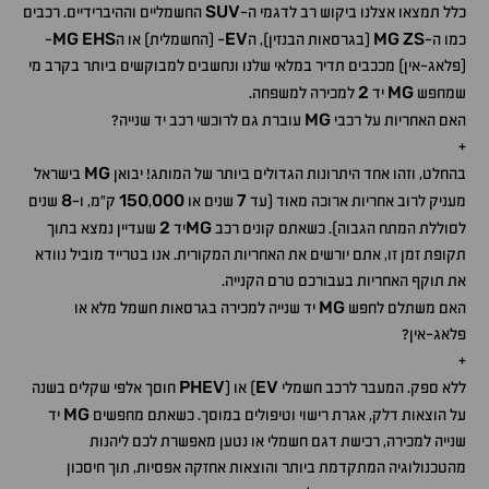
SUV
כלל תמצאו אצלנו ביקוש רב לדגמי ה-
החשמליים וההיברידיים. רכבים
MG
EHS
EV
MG
ZS
כמו ה-
(בגרסאות הבנזין), ה
- (החשמלית) או ה
-
(פלאג-אין) מככבים תדיר במלאי שלנו ונחשבים למבוקשים ביותר בקרב מי
2
MG
שמחפש
יד
למכירה למשפחה.
MG
האם האחריות על רכבי
עוברת גם לרוכשי רכב יד שנייה?
+
MG
בהחלט, וזהו אחד היתרונות הגדולים ביותר של המותג! יבואן
בישראל
8
150
000
7
מעניק לרוב אחריות ארוכה מאוד (עד
שנים או
,
ק"מ, ו-
שנים
2
MG
לסוללת המתח הגבוה). כשאתם קונים רכב
יד
שעדיין נמצא בתוך
תקופת זמן זו, אתם יורשים את האחריות המקורית. אנו בטרייד מוביל נוודא
את תוקף האחריות בעבורכם טרם הקנייה.
MG
האם משתלם לחפש
יד שנייה למכירה בגרסאות חשמל מלא או
פלאג-אין?
+
PHEV
EV
ללא ספק. המעבר לרכב חשמלי
) או (
חוסך אלפי שקלים בשנה
MG
על הוצאות דלק, אגרת רישוי וטיפולים במוסך. כשאתם מחפשים
יד
שנייה למכירה, רכישת דגם חשמלי או נטען מאפשרת לכם ליהנות
מהטכנולוגיה המתקדמת ביותר והוצאות אחזקה אפסיות, תוך חיסכון