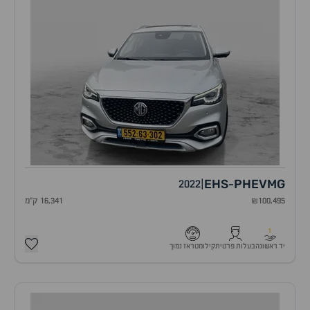
EHS
PHEV
MG
2022
|
-
₪100,495
16,341 ק"מ
1
יד ראשונה
בעלות פרטית
קילומטראז נמוך