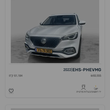
EHS
PHEV
MG
2022
|
-
₪93,555
61,184 ק"מ
1
יד ראשונה
בעלות פרטית