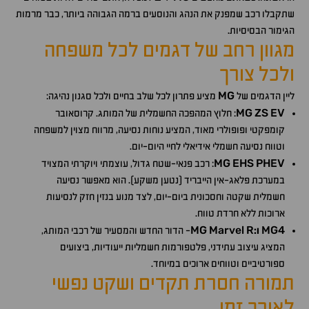
שתקבלו רכב שמפנק את הנהג והנוסעים ברמה הגבוהה ביותר, כבר מרמות
הגימור הבסיסיות.
מגוון רחב של דגמים לכל משפחה
ולכל צורך
MG
ליין הדגמים של
מציע פתרון לכל שלב בחיים ולכל סגנון נהיגה:
MG
ZS
EV
: חלוץ המהפכה החשמלית של המותג. קרוסאובר
קומפקטי ופופולרי מאוד, המציע נוחות נסיעה, מרווח מצוין למשפחה
וטווח נסיעה חשמלי אידיאלי לחיי היום-יום.
MG
EHS
PHEV
: רכב פנאי-שטח גדול, עוצמתי ויוקרתי המצויד
במערכת פלאג-אין הייבריד (נטען משקע). הוא מאפשר נסיעה
חשמלית שקטה וחסכונית ביום-יום, לצד מנוע בנזין חזק לנסיעות
ארוכות ללא חרדת טווח.
MG
Marvel
R
MG4
ו:
- הדור החדש והמסעיר של רכבי המותג,
המציג עיצוב עתידני, פלטפורמות חשמליות ייעודיות, ביצועים
ספורטיביים וטווחים ארוכים במיוחד.
תמורה חסרת תקדים ושקט נפשי
לאורך זמן