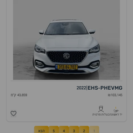
EHS
PHEV
MG
2022
|
-
₪103,145
43,859 ק"מ
1
יד ראשונה
בעלות פרטית
1
2
3
4
5
הבא