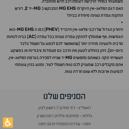
משמעותי במחיר הרכישה לעומת רכב חדש מהחברה.
2
MG
MG
EHS
האם דגם הפלאג-אין היוקרתי
המבוקש כ
-יד
, דורש
התקנת עמדת טעינה מיוחדת בבית?
+
MG
EHS
PHEV
היתרון הגדול של רכבי פלאג-אין הייבריד (
) כמו ה
-הוא
AC
הגמישות. אף שמומלץ להתקין עמדת טעינה כבל עמדה (
) בבית לנוחות
מרבית ולטעינה מהירה יותר (שתאפשר לכם לנסוע על חשמל בלבד
ביום-יום), ניתן בהחלט לטעון את הרכב גם מעמדות ציבוריות או במשקע
MG
תעשייתי תקני. כשאתם מחפשים
יד שנייה למכירה בגרסת הפלאג-אין,
אתם מקבלים רכב שמעניק לכם טווח חשמלי לעיר, ומנוע בנזין עוצמתי
לנסיעות ארוכות ללא שום חרדת טווח.
הסניפים שלנו
ראשל״צ - דוד סחרוב 7, ראשון לציון
גלילות - מתחם פי גלילות, רמת השרון
חיפה - שדרות ההסתדרות 52, חיפה