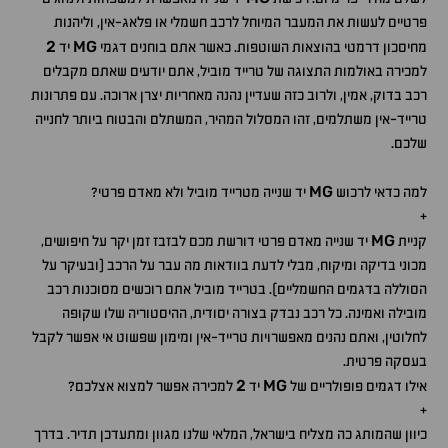
פרטיים לעשות את המעבר המיוחל לרכב חשמלי או פלאג-אין, וליהנות
2
MG
מחיסכון דרמטי בהוצאות השוטפות. כאשר אתם בוחנים דגמי
יד
למכירה באולמות התצוגה של טרייד מוביל, אתם יודעים שאתם מקבלים
רכב בדוק, אמין, ולרוב כזה שעדיין נהנה מאחריות יצרן ארוכה. עם פתרונות
טרייד-אין משתלמים, זהו המסלול המהיר, המשתלם והבטוח ביותר לחנייה
שלכם.
MG
למה כדאי לרכוש
יד שנייה מטרייד מוביל ולא מאדם פרטי?
+
MG
קניית
יד שנייה מאדם פרטי דורשת מכם לבזבז זמן יקר על חיפושים,
מכוני בדיקה ומיקוח, מבלי לדעת בוודאות מה עבר על הרכב (ובעיקר על
הסוללה בדגמים החשמליים). בטרייד מוביל אתם רוכשים מסוכנות רכב
מובילה ואמינה. כל רכב נבדק בצורה יסודית, ההיסטוריה שלו שקופה
לחלוטין, ואתם נהנים מאפשרויות טרייד-אין ומימון שפשוט אי אפשר לקבל
בעסקה פרטית.
2
MG
אילו דגמים פופולריים של
יד
למכירה אפשר למצוא אצלכם?
+
כיוון שהמותג כה מצליח בישראל, המלאי שלנו מגוון ומתעדכן תדיר. בדרך