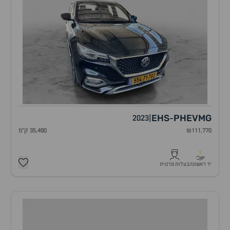
EHS
PHEV
MG
2023
|
-
₪111,770
35,490 ק"מ
1
יד ראשונה
בעלות פרטית