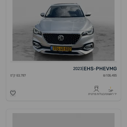
EHS
PHEV
MG
2023
|
-
₪106,495
63,797 ק"מ
1
יד ראשונה
בעלות פרטית