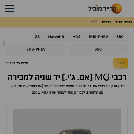
MG
טרייד מוביל
רכבים
ZS
Marvel
R
MG4
EHS
PHEV
350
-
-
>
EHS
PHEV
350
-
סינון
נמצאו
75
רכבים
רכבי MG (אם. ג'י.) יד שניה למכירה
מגוון ענק של רכבי אם. ג'י. יד שניה זמינים לרכישה באתר (גם בעסקאות טרייד אין
משתלמות), לכם רק נותר לבחור את ה MG שלכם.