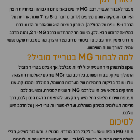
MG
מעבר לאבזור העשיר, רכבי
ידועים באמינותם הגבוהה ובאחריות היצרן
7
5
הארוכה והמקיפה שהם מציעים (לרוב מדובר ב-
עד
שנות אחריות על
8
הרכב ו-
שנים על הסוללה). היתרון העצום הוא שהאחריות הזו עוברת
2
MG
במלואה לרוכש הבא. לכן, מי שבוחר להתחדש ברכב
יד
, נהנה מרכב
מודרני ואמין, יחד עם כיסוי ביטוחי נרחב מצד היצרן, מה שמבטיח שקט נפשי
אמיתי לאורך שנות השימוש.
MG
למה לבחור
בטרייד מוביל?
nbsp
&
;שוק היד השנייה יכול להיות מבלבל, אך אצלנו בטרייד מוביל
MG
התהליך שקוף, בטוח ופשוט. כל רכב מבית
שמגיע לאולמות התצוגה
שלנו עובר בדיקות מחמירות של מערכות החשמל, הסוללה והמכניקה. אנו
MG
מחזיקים במלאי איכותי של רכבי
יד שנייה למכירה, ומציעים לכם
מעטפת שירות מלאה: החל מייעוץ מקצועי להתאמת הדגם הנכון לכם, דרך
פריסת תשלומים במימון משתלם, ועד לאפשרויות טרייד-אין על הרכב הישן
שלכם.
לסיכום
MG
מותג
הוכיח שאפשר לקבל רכב מודרני, טכנולוגי ומאובזר לעילא, מבלי
MG
לשלם מחירי פרימיום. רכישת
יד שנייה מאפשרת למשפחות ולנהגים