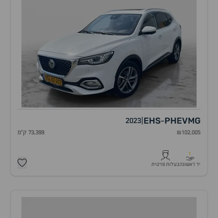
EHS
PHEV
MG
2023
|
-
₪102,005
73,399 ק"מ
1
יד ראשונה
בעלות פרטית