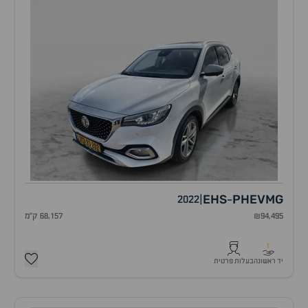
EHS
PHEV
MG
2022
|
-
₪94,495
68,157 ק"מ
1
יד ראשונה
בעלות פרטית