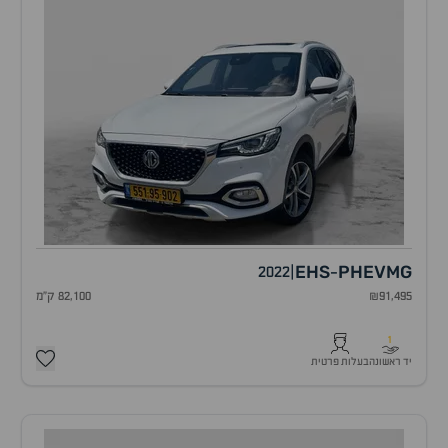
EHS
PHEV
MG
2022
|
-
₪91,495
82,100 ק"מ
1
יד ראשונה
בעלות פרטית