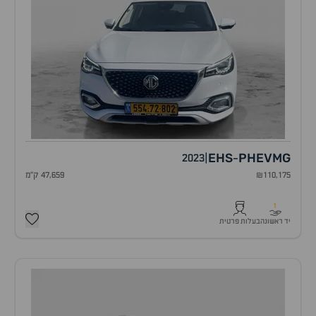
EHS
PHEV
MG
2023
|
-
₪110,175
47,659 ק"מ
1
יד ראשונה
בעלות פרטית