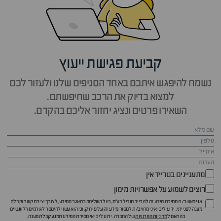
קביעת פגישת ייעוץ
נשמח להיפגש איתכם באחד הסניפים שלנו ולעזור לכם
למצוא בדיוק את הרכב שחיפשתם.
השאירו פרטים ונציג יחזור אליכם בהקדם.
מתעניינים בטרייד אין
רוצים לשמוע על אפשרויות מימון
אני מאשר/ת מסירת מידע זה לטרייד מוביל בע"מ, בעל השליטה במאגר המידע, לצורך יצירת קשר וקבלת
מענה לפנייתי. ידוע לי כי איני מחויב/ת למסור מידע זה על פי חוק, וכי הוא עשוי להימסר לגורמים רלוונטיים
בהתאם ל
מדיניות הפרטיות
של החברה. ידוע לי כי אי מסירת המידע תמנע קבלת מענה.