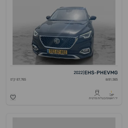
EHS
PHEV
MG
2022
|
-
₪91,565
67,765 ק"מ
1
יד ראשונה
בעלות פרטית