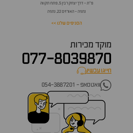
פ״ת - דרך יצחק רבין 5, פתח תקווה
נתניה - האורזים 22, נתניה
הסניפים שלנו >>
מוקד מכירות
077-8039870
חייגו עכשיו
call now
וואטסאפ - 054-3887201