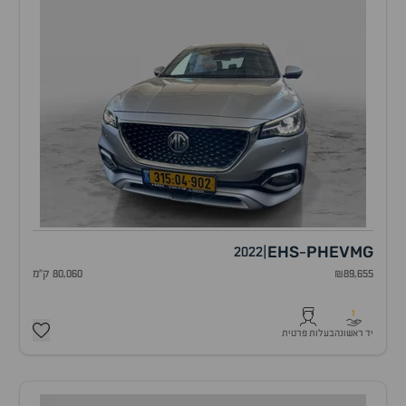
EHS
PHEV
MG
2022
|
-
₪89,655
80,060 ק"מ
1
יד ראשונה
בעלות פרטית