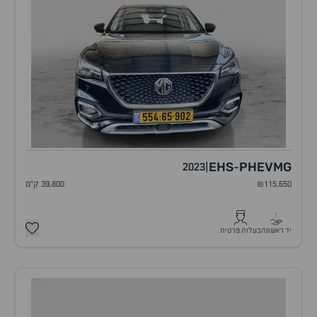
EHS
PHEV
MG
2023
|
-
₪115,650
39,800 ק"מ
1
יד ראשונה
בעלות פרטית