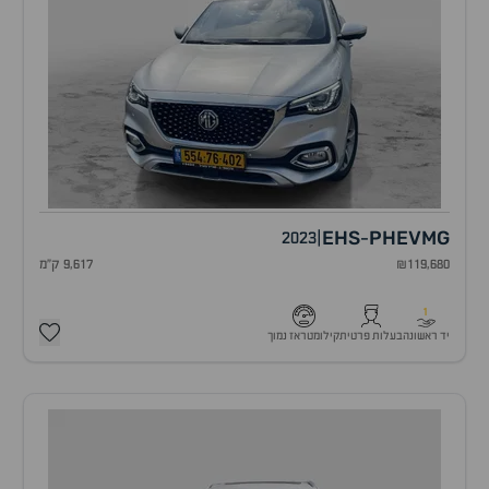
EHS
PHEV
MG
2023
|
-
₪119,680
9,617 ק"מ
1
יד ראשונה
בעלות פרטית
קילומטראז נמוך