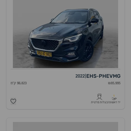
EHS
PHEV
MG
2022
|
-
₪85,995
96,823 ק"מ
1
יד ראשונה
בעלות פרטית