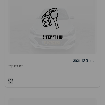
שוריינתי!
i20
יונדאי
|
2021
115,462 ק"מ