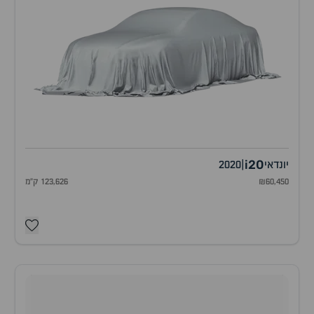
i20
יונדאי
|
2020
₪60,450
123,626 ק"מ