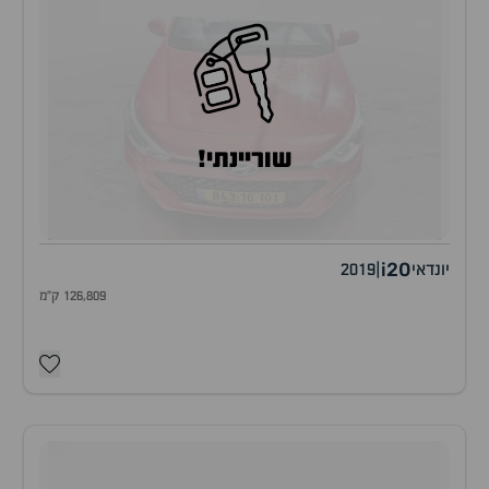
שוריינתי!
i20
יונדאי
|
2019
126,809 ק"מ