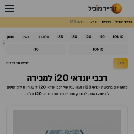
i20
טרייד מוביל
רכבים
יונדאי
יונדאי
i35
i30
i20
i10
IONIQ
אלנטרה
באיון
טוסון
>
i10
IONIQ
סינון
נמצאו
10
רכבים
i20
רכבי
יונדאי
למכירה
i20
i20
מתעניינים ברכישת
יונדאי
? מגוון ענק של רכבי
יונדאי
יד שניה ו 0 ק"מ זמינים
i20
לרכישה באתר, לכם רק נותר לבחור את ה
יונדאי
שלכם.