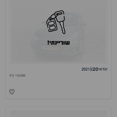
שוריינתי!
i20
יונדאי
|
2021
118,000 ק"מ