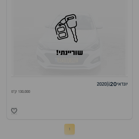
שוריינתי!
i20
יונדאי
|
2020
130,000 ק"מ
1