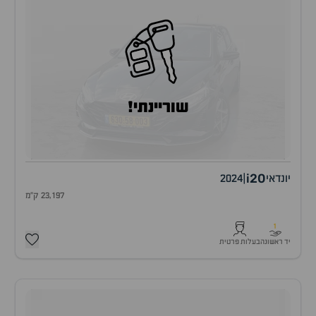
שוריינתי!
i20
יונדאי
|
2024
23,197 ק"מ
1
יד ראשונה
בעלות פרטית