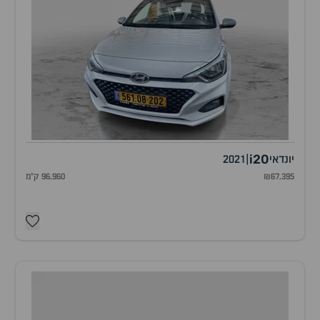
i20
יונדאי
|
2021
₪67,395
96,960 ק"מ