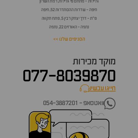
גלילות - מתחם פי גלילות, רמת השרון
חיפה - שדרות ההסתדרות 52, חיפה
פ״ת - דרך יצחק רבין 5, פתח תקווה
נתניה - האורזים 22, נתניה
הסניפים שלנו >>
מוקד מכירות
077-8039870
חייגו עכשיו
call now
וואטסאפ - 054-3887201