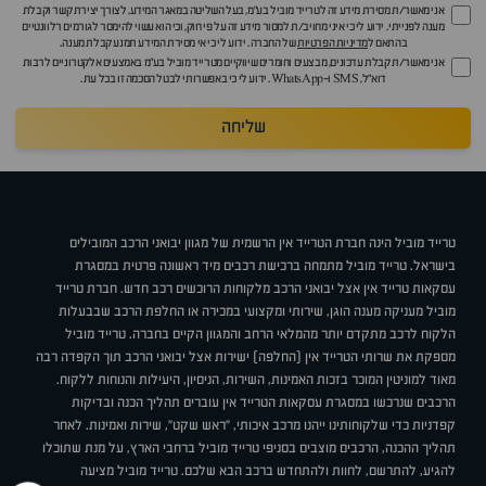
אני מאשר/ת מסירת מידע זה לטרייד מוביל בע"מ, בעל השליטה במאגר המידע, לצורך יצירת קשר וקבלת
מענה לפנייתי. ידוע לי כי איני מחויב/ת למסור מידע זה על פי חוק, וכי הוא עשוי להימסר לגורמים רלוונטיים
בהתאם ל
מדיניות הפרטיות
של החברה. ידוע לי כי אי מסירת המידע תמנע קבלת מענה.
אני מאשר/ת קבלת עדכונים, מבצעים וחומרים שיווקיים מטרייד מוביל בע"מ באמצעים אלקטרוניים לרבות
דוא״ל, SMS ו-WhatsApp. ידוע לי כי באפשרותי לבטל הסכמה זו בכל עת.
שליחה
טרייד מוביל הינה חברת הטרייד אין הרשמית של מגוון יבואני הרכב המובילים
בישראל. טרייד מוביל מתמחה ברכישת רכבים מיד ראשונה פרטית במסגרת
עסקאות טרייד אין אצל יבואני הרכב מלקוחות הרוכשים רכב חדש. חברת טרייד
מוביל מעניקה מענה הוגן, שירותי ומקצועי במכירה או החלפת הרכב שבבעלות
הלקוח לרכב מתקדם יותר מהמלאי הרחב והמגוון הקיים בחברה. טרייד מוביל
מספקת את שרותי הטרייד אין (החלפה) ישירות אצל יבואני הרכב תוך הקפדה רבה
מאוד למוניטין המוכר בזכות האמינות, השירות, הניסיון, היעילות והנוחות ללקוח.
הרכבים שנרכשו במסגרת עסקאות הטרייד אין עוברים תהליך הכנה ובדיקות
קפדניות כדי שלקוחותינו ייהנו מרכב איכותי, "ראש שקט", שירות ואמינות. לאחר
תהליך ההכנה, הרכבים מוצבים בסניפי טרייד מוביל ברחבי הארץ, על מנת שתוכלו
להגיע, להתרשם, לחוות ולהתחדש ברכב הבא שלכם. טרייד מוביל מציעה