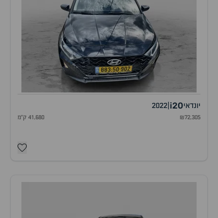
i20
יונדאי
|
2022
₪72,305
41,680 ק"מ