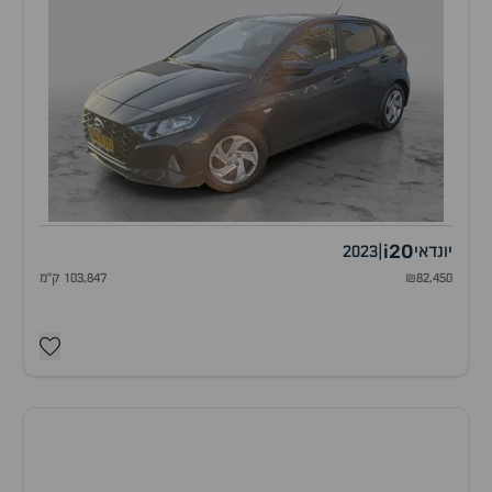
i20
יונדאי
|
2023
₪82,450
103,847 ק"מ