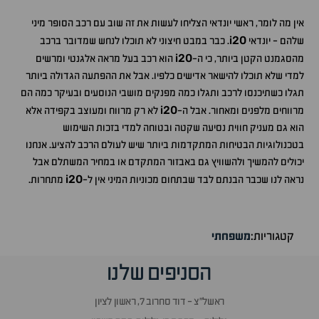
אין מה לומר, ראשי יונדאי הצליחו לעשות את זה שוב עם רכב הסופר מיני
i20
שלהם - יונדאי
. כבר במבט חיצוני לא תוכלו לנחש שמדובר ברכב
i20
מהסגמנט הקטן ביותר, כי ה-
הוא רכב בעל מראה אלגנטי ומרשים
למדי שלא תוכלו להישאר אדישים כלפיו. אבל את ההפתעה הגדולה ביותר
תגלו כשתיכנסו לרכב ותגלו כמה מפנקים מושבי הנוסעים ובעיקר כמה הם
i20
מרווחים מלפנים ומאחור. אבל ה-
לא רק מרווח ומעוצב בקפידה אלא
הוא גם מעניק חווית נסיעה שקטה ובטוחה למדי בזכות השימוש
בטכנולוגיות הבטיחות המתקדמות ביותר שיש לעולם הרכב להציע. אנחנו
יכולים להמשיך ולהשוויץ גם באבזור המתקדם או במחיר המשתלם אבל
i20
נראה לנו שכבר הבנתם לבד שבתחום מכוניות המיני אין ל-
מתחרות.
קטגוריות:
משפחתי
הסניפים שלנו
ראשל״צ - דוד סחרוב 7, ראשון לציון