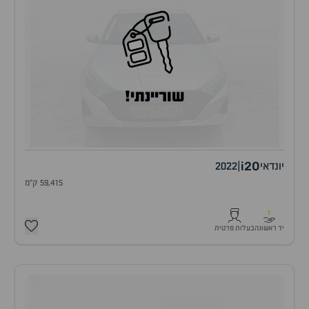
שוריינתי!
i20
יונדאי
|
2022
59,415 ק"מ
1
יד ראשונה
בעלות פרטית