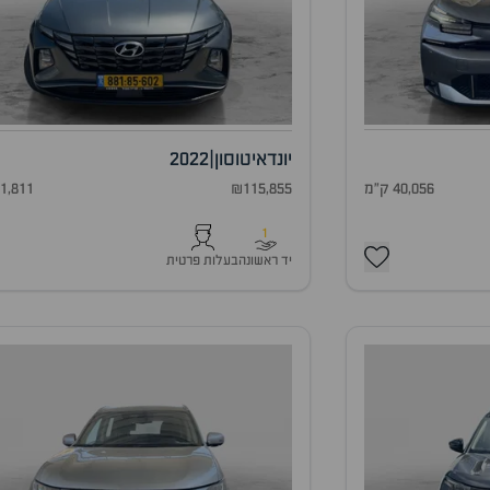
יונדאי
טוסון
|
2022
₪115,855
91,811 ק"
40,056 ק"מ
1
יד ראשונה
בעלות פרטית