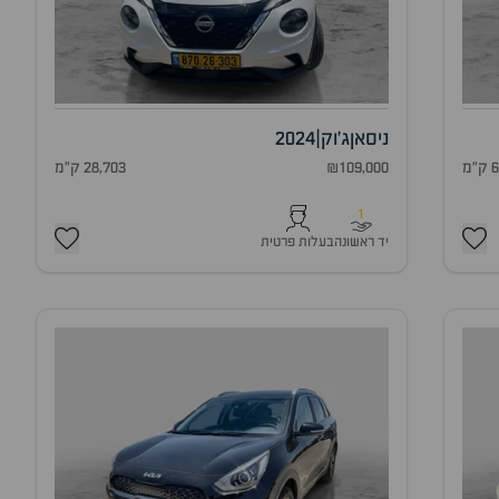
ניסאן
ג'וק
|
2024
מ
₪109,000
28,703 ק"מ
1
יד ראשונה
בעלות פרטית