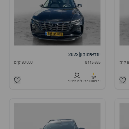
יונדאי
טוסון
|
2022
מ
₪115,865
90,000 ק"מ
1
יד ראשונה
בעלות פרטית