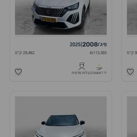
2008
פיג'ו
|
2025
מ
₪113,365
29,462 ק"מ
1
יד ראשונה
בעלות פרטית