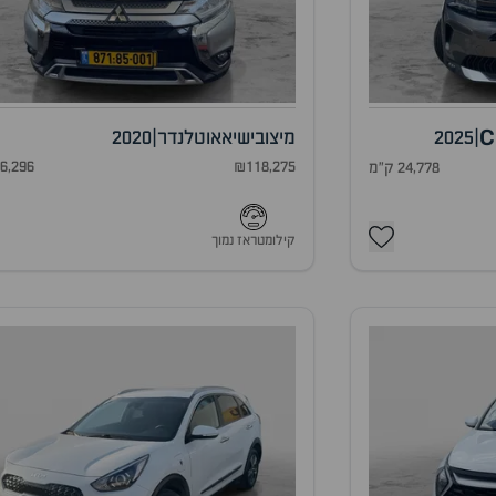
C
|
2025
מיצובישי
אאוטלנדר
|
2020
₪118,275
66,296 ק"
24,778 ק"מ
קילומטראז נמוך