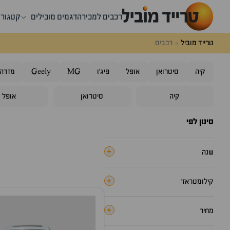
רכבים למכירה
דגמים מובילים
קטגורי
טרייד מוביל
רכבים
קיה
סיטרואן
אופל
פיג'ו
MG
Geely
מזדה
קיה
סיטרואן
אופל
סינון לפי
+
שנה
+
קילומטראז׳
+
מחיר