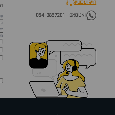
חייגו עכשיו
call now
הש
וואטסאפ - 054-3887201