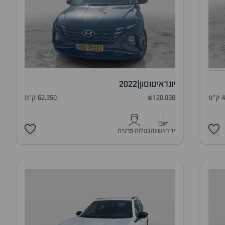
יונדאי
טוסון
|
2022
₪120,030
62,350 ק"מ
מ
1
יד ראשונה
בעלות פרטית