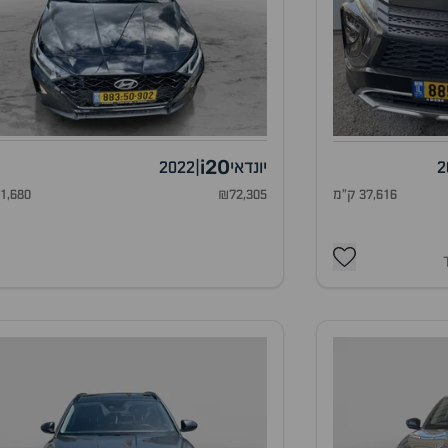
i20
2
יונדאי
|
2022
37,616 ק"מ
₪72,305
41,680 ק"