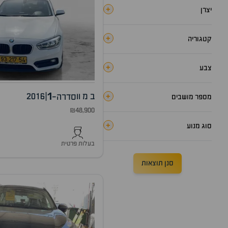
+
יצרן
+
קטגוריה
+
צבע
1
+
ב מ וו
|
2016
סדרה-
מספר מושבים
₪48,900
+
סוג מנוע
בעלות פרטית
סנן תוצאות