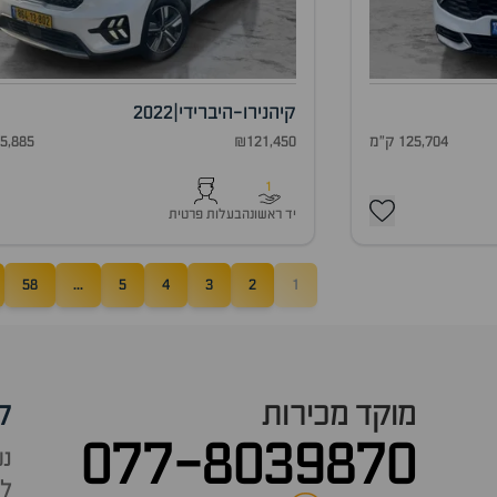
קיה
נירו-היברידי
|
2022
125,704 ק"מ
₪121,450
65,885 ק"
1
יד ראשונה
בעלות פרטית
58
...
5
4
3
2
1
מוקד מכירות
ק
077-8039870
נש
למ