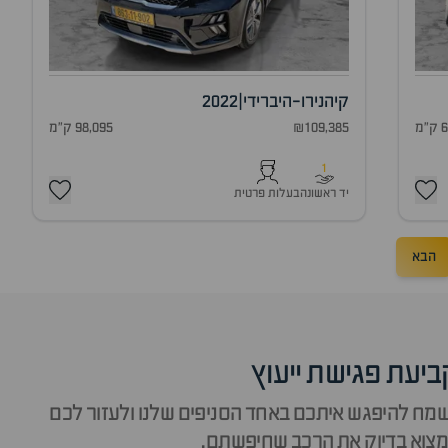
קיה
נירו-היברידי
|
2022
מ
₪109,385
98,095 ק"מ
1
יד ראשונה
בעלות פרטית
הבא
ביעת פגישת ייעוץ
מח להיפגש איתכם באחד הסניפים שלנו ולעזור לכם
צוא בדיוק את הרכב שחיפשתם.