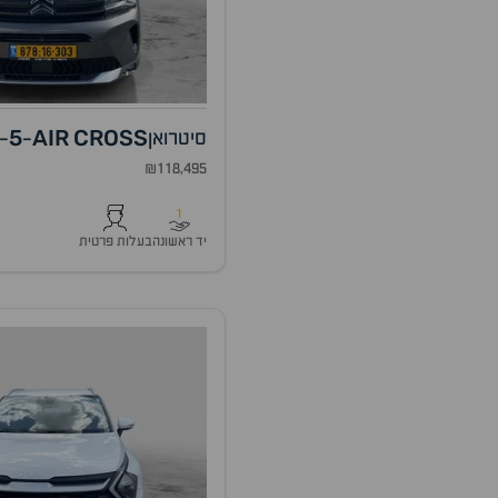
5
AIR
CROSS
סיטרואן
-
-
₪118,495
1
יד ראשונה
בעלות פרטית