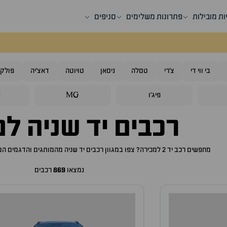
ות מובילות
פתרונות משלימים
סניפים
בי ווי די
צ'רי
טסלה
ניסאן
טויוטה
דאצ'יה
פולקס
פיג'ו
MG
y
רכבים יד שניה ל
מחפשים רכב יד 2 למכירה? צפו במגוון רכבים יד שניה מהמותגים והדגמים המובילים שיתאימו בדיוק בשבילכם!
נמצאו
869
רכבים