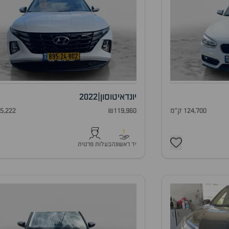
יונדאי
טוסון
|
2022
₪119,960
65,222 ק"
124,700 ק"מ
1
יד ראשונה
בעלות פרטית