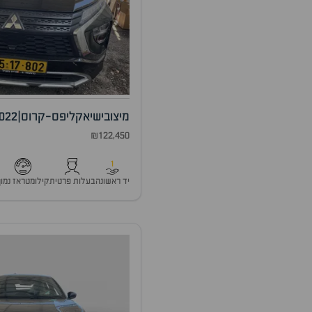
מיצובישי
אקליפס-קרוס
|
022
₪122,450
1
יד ראשונה
בעלות פרטית
קילומטראז נמוך