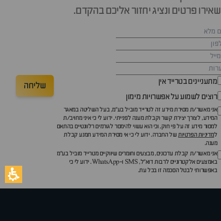
אירו פרטים ונציג יחזור אליכם בהקדם.
מתעניינים בטרייד אין
שליחה
רוצים לשמוע על אפשרויות מימון
אני מאשר/ת מסירת מידע זה לטרייד מוביל בע"מ, בעל השליטה במאגר
המידע, לצורך יצירת קשר וקבלת מענה לפנייתי. ידוע לי כי איני מחויב/ת
למסור מידע זה על פי חוק, וכי הוא עשוי להימסר לגורמים רלוונטיים בהתאם
ל
מדיניות הפרטיות
של החברה. ידוע לי כי אי מסירת המידע תמנע קבלת
מענה.
אני מאשר/ת קבלת עדכונים, מבצעים וחומרים שיווקיים מטרייד מוביל בע"מ
באמצעים אלקטרוניים לרבות דוא״ל, SMS ו-WhatsApp. ידוע לי כי
באפשרותי לבטל הסכמה זו בכל עת.