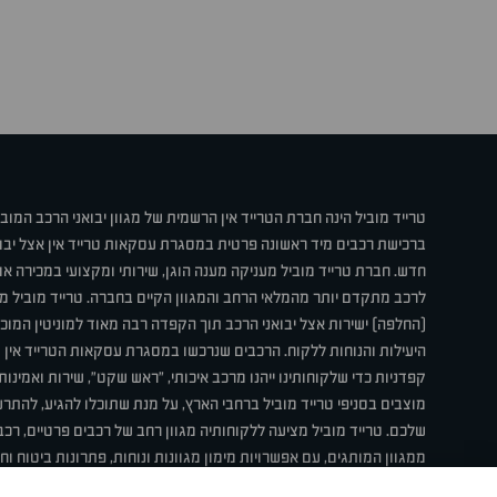
טרייד מוביל הינה חברת הטרייד אין הרשמית של מגוון יבואני הרכב המוב
ברכישת רכבים מיד ראשונה פרטית במסגרת עסקאות טרייד אין אצל יבו
חדש. חברת טרייד מוביל מעניקה מענה הוגן, שירותי ומקצועי במכירה 
לרכב מתקדם יותר מהמלאי הרחב והמגוון הקיים בחברה. טרייד מוביל מ
(החלפה) ישירות אצל יבואני הרכב תוך הקפדה רבה מאוד למוניטין המוכר 
היעילות והנוחות ללקוח. הרכבים שנרכשו במסגרת עסקאות הטרייד אין ע
קפדניות כדי שלקוחותינו ייהנו מרכב איכותי, "ראש שקט", שירות ואמינו
מוצבים בסניפי טרייד מוביל ברחבי הארץ, על מנת שתוכלו להגיע, להת
שלכם. טרייד מוביל מציעה ללקוחותיה מגוון רחב של רכבים פרטיים, רכבי
ממגוון המותגים, עם אפשרויות מימון מגוונות ונוחות, פתרונות ביטוח ו
תחת קורת גג אחת. טרייד מוביל – בדיוק הרכב שחיפשת.