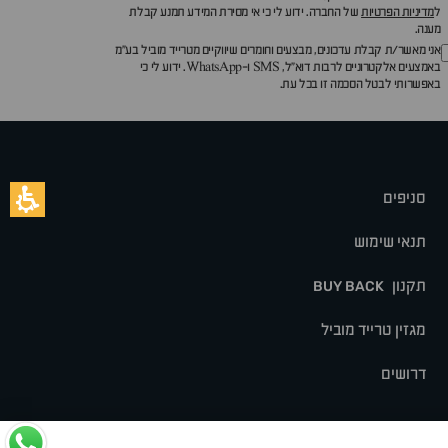
ל
מדיניות הפרטיות
של החברה. ידוע לי כי אי מסירת המידע תמנע קבלת
מענה.
אני מאשר/ת קבלת עדכונים, מבצעים וחומרים שיווקיים מטרייד מוביל בע"מ
באמצעים אלקטרוניים לרבות דוא״ל, SMS ו-WhatsApp. ידוע לי כי
באפשרותי לבטל הסכמה זו בכל עת.
סניפים
תנאי שימוש
תקנון
BUY BACK
מגזין טרייד מוביל
דרושים