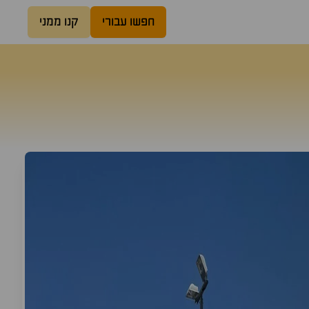
חפשו עבורי
קנו ממני