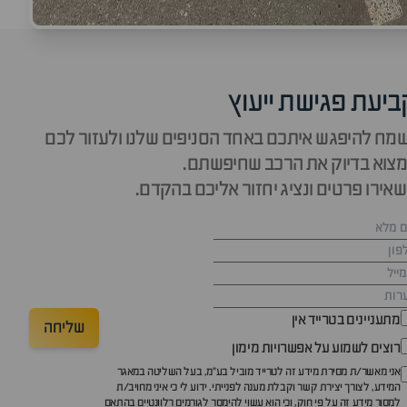
ביעת פגישת ייעוץ
מח להיפגש איתכם באחד הסניפים שלנו ולעזור לכם
צוא בדיוק את הרכב שחיפשתם.
אירו פרטים ונציג יחזור אליכם בהקדם.
מתעניינים בטרייד אין
שליחה
רוצים לשמוע על אפשרויות מימון
אני מאשר/ת מסירת מידע זה לטרייד מוביל בע"מ, בעל השליטה במאגר
המידע, לצורך יצירת קשר וקבלת מענה לפנייתי. ידוע לי כי איני מחויב/ת
למסור מידע זה על פי חוק, וכי הוא עשוי להימסר לגורמים רלוונטיים בהתאם