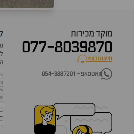
מוקד מכירות
ק
077-8039870
נש
למ
חייגו עכשיו
call now
הש
וואטסאפ - 054-3887201