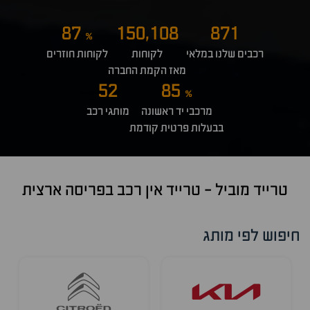
87
150,108
871
%
רכבים שלנו במלאי
לקוחות
לקוחות חוזרים
מאז הקמת החברה
52
85
%
מרכבי יד ראשונה
מותגי רכב
בבעלות פרטית קודמת
טרייד מוביל - טרייד אין רכב בפריסה ארצית
לג
יפוש
חיפוש לפי מותג
פי
על
יפוש
ושאים
פי
ושאים