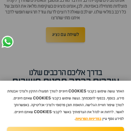
אנחנו מבינים שקניית רכב זה דבר מורכב ומסובך ומאמינים שהדרך לקניה
מוצלחת מתחילה באמינות. לכן, אנחנו מציגים בשקיפות מלאה את המצב של
כל רכב במלאי שלנו. יש לכם שאלה? רוצים לדעת עוד? תרגישו חופשי לדבר
איתנו מתי שתרצו
לשיחה עם נציג
בדרך אליכם הרכבים שלנו
עוברים בכמה תחנות חשובות
COOKIES
האתר עושה שימוש בקבצי
חיוניים לצורך תפעולו התקין ולצרכי אבטחת
COOKIES
מידע. בנוסף, בכפוף להסכמתך, נעשה שימוש בקבצי
שאינם חיוניים,
לצורך שיפור חוויית הגלישה, התאמת תוכן פרסומי ולצרכי אנליטיקה. באפשרותך
COOKIES
לאשר, לדחות או לנהל את העדפותיך באשר לקבצי
שאינם חיוניים.
למידע נוסף עיין
במדיניות הפרטיות
.