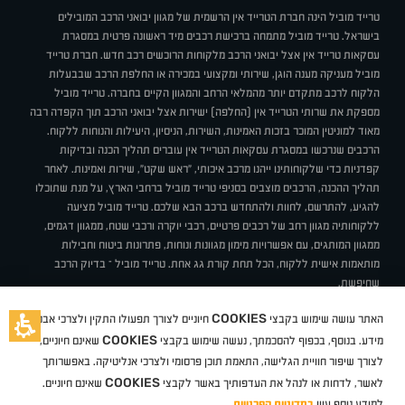
טרייד מוביל הינה חברת הטרייד אין הרשמית של מגוון יבואני הרכב המובילים
בישראל. טרייד מוביל מתמחה ברכישת רכבים מיד ראשונה פרטית במסגרת
עסקאות טרייד אין אצל יבואני הרכב מלקוחות הרוכשים רכב חדש. חברת טרייד
מוביל מעניקה מענה הוגן, שירותי ומקצועי במכירה או החלפת הרכב שבבעלות
הלקוח לרכב מתקדם יותר מהמלאי הרחב והמגוון הקיים בחברה. טרייד מוביל
מספקת את שרותי הטרייד אין (החלפה) ישירות אצל יבואני הרכב תוך הקפדה רבה
מאוד למוניטין המוכר בזכות האמינות, השירות, הניסיון, היעילות והנוחות ללקוח.
הרכבים שנרכשו במסגרת עסקאות הטרייד אין עוברים תהליך הכנה ובדיקות
קפדניות כדי שלקוחותינו ייהנו מרכב איכותי, "ראש שקט", שירות ואמינות. לאחר
תהליך ההכנה, הרכבים מוצבים בסניפי טרייד מוביל ברחבי הארץ, על מנת שתוכלו
להגיע, להתרשם, לחוות ולהתחדש ברכב הבא שלכם. טרייד מוביל מציעה
ללקוחותיה מגוון רחב של רכבים פרטיים, רכבי יוקרה ורכבי שטח, ממגוון דגמים,
ממגוון המותגים, עם אפשרויות מימון מגוונות ונוחות, פתרונות ביטוח וחבילות
מותאמות אישית ללקוח, הכל תחת קורת גג אחת. טרייד מוביל – בדיוק הרכב
שחיפשת.
אודות
סניפים
טרייד מוביל בעיתונות
תנאי שימוש
מדיניות פרטיות
COOKIES
האתר עושה שימוש בקבצי
חיוניים לצורך תפעולו התקין ולצרכי אבטחת
BUY BACK
תקנון
מבצעים
מגזין טרייד מוביל
איך זה עובד?
דרושים
COOKIES
ניהול העדפות עוגיות
מידע. בנוסף, בכפוף להסכמתך, נעשה שימוש בקבצי
שאינם חיוניים,
לצורך שיפור חוויית הגלישה, התאמת תוכן פרסומי ולצרכי אנליטיקה. באפשרותך
COOKIES
לאשר, לדחות או לנהל את העדפותיך באשר לקבצי
שאינם חיוניים.
קיה
סיטרואן
אופל
פיג'ו
MG
Geely
מזדה
בי ווי די
צ'רי
טסלה
ניסאן
טויוטה
דאצ'יה
פולקסווגן
טסלה
ג'יפ
ב מ וו
לקסוס
אאודי
סקודה
יונדאי
רנו
שברולט
סיאט
מיצובישי
סוזוקי
הונדה
סובארו
סרס
אקספנג
למידע נוסף עיין
במדיניות הפרטיות
.