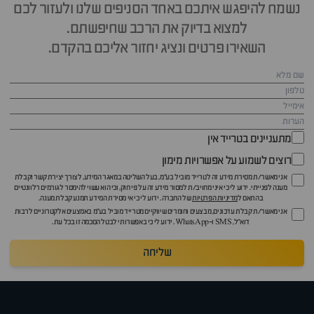
נשמח להיפגש איתכם באחד הסניפים שלנו ולעזור לכם
למצוא בדיוק את הרכב שחיפשתם.
השאירו פרטים ונציג יחזור אליכם בהקדם.
מתעניינים בטרייד אין
רוצים לשמוע על אפשרויות מימון
אני מאשר/ת מסירת מידע זה לטרייד מוביל בע"מ, בעל השליטה במאגר המידע, לצורך יצירת קשר וקבלת
מענה לפנייתי. ידוע לי כי איני מחויב/ת למסור מידע זה על פי חוק, וכי הוא עשוי להימסר לגורמים רלוונטיים
בהתאם ל
מדיניות הפרטיות
של החברה. ידוע לי כי אי מסירת המידע תמנע קבלת מענה.
אני מאשר/ת קבלת עדכונים, מבצעים וחומרים שיווקיים מטרייד מוביל בע"מ באמצעים אלקטרוניים לרבות
דוא״ל, SMS ו-WhatsApp. ידוע לי כי באפשרותי לבטל הסכמה זו בכל עת.
שליחה