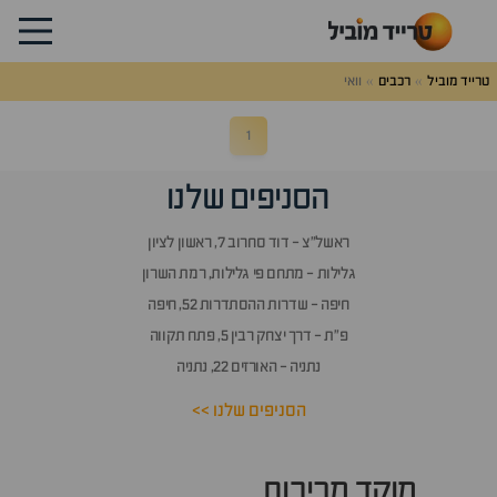
רייד
וביל
טרייד מוביל
רכבים
וואי
1
הסניפים שלנו
ראשל״צ - דוד סחרוב 7, ראשון לציון
גלילות - מתחם פי גלילות, רמת השרון
חיפה - שדרות ההסתדרות 52, חיפה
פ״ת - דרך יצחק רבין 5, פתח תקווה
נתניה - האורזים 22, נתניה
הסניפים שלנו >>
מוקד מכירות