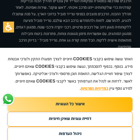
הרכבים שנרכשו במסגרת עסקאות הטרייד אין עוברים תהליך הכנה ובדיקות
קפדניות כדי שלקוחותינו ייהנו מרכב איכותי, "ראש שקט", שירות ואמינות. לאחר
תהליך ההכנה, הרכבים מוצבים בסניפי טרייד מוביל ברחבי הארץ, על מנת שתוכלו
להגיע, להתרשם, לחוות ולהתחדש ברכב הבא שלכם. טרייד מוביל מציעה
ללקוחותיה מגוון רחב של רכבים פרטיים, רכבי יוקרה ורכבי שטח, ממגוון דגמים,
ממגוון המותגים, עם אפשרויות מימון מגוונות ונוחות, פתרונות ביטוח וחבילות
מותאמות אישית ללקוח, הכל תחת קורת גג אחת. טרייד מוביל – בדיוק הרכב
שחיפשת.
אודות
סניפים
טרייד מוביל בעיתונות
תנאי שימוש
מדיניות פרטיות
COOKIES
האתר עושה שימוש בקבצי
חיוניים לצורך תפעולו התקין ולצרכי אבטחת
BUY BACK
תקנון
מבצעים
מגזין טרייד מוביל
איך זה עובד?
דרושים
COOKIES
ניהול העדפות עוגיות
מידע. בנוסף, בכפוף להסכמתך, נעשה שימוש בקבצי
שאינם חיוניים,
לצורך שיפור חוויית הגלישה, התאמת תוכן פרסומי ולצרכי אנליטיקה. באפשרותך
COOKIES
לאשר, לדחות או לנהל את העדפותיך באשר לקבצי
שאינם חיוניים.
קיה
סיטרואן
אופל
פיג'ו
MG
Geely
מזדה
בי ווי די
צ'רי
טסלה
ניסאן
טויוטה
דאצ'יה
פולקסווגן
טסלה
ג'יפ
ב מ וו
לקסוס
אאודי
סקודה
יונדאי
רנו
שברולט
סיאט
מיצובישי
סוזוקי
הונדה
סובארו
סרס
אקספנג
למידע נוסף עיין
במדיניות הפרטיות
.
אישור כל העוגיות
TradeMobile instagram
TradeMobile facebook
TradeMobile youtube
Developed by Media Maven
דחיית עוגיות שאינן חיוניות
©
כל הזכויות שמורות טרייד מוביל
2026
ריגו מרקטינג - קידום אתרים
ניהול העדפות