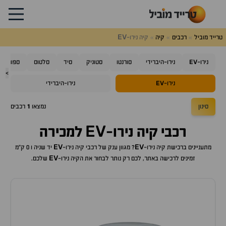
EV
טרייד מוביל
רכבים
קיה
קיה נירו-
EV
נירו-
נירו-היברידי
סורנטו
סטוניק
סיד
סלטוס
ספורטאז'
>
EV
נירו-
נירו-היברידי
סינון
נמצאו
1
רכבים
EV
רכבי
קיה נירו-
למכירה
EV
EV
מתעניינים ברכישת
קיה נירו-
? מגוון ענק של רכבי
קיה נירו-
יד שניה ו 0 ק"מ
EV
זמינים לרכישה באתר, לכם רק נותר לבחור את ה
קיה נירו-
שלכם.