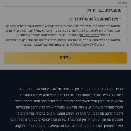
מתעניינים בטרייד אין
רוצים לשמוע על אפשרויות מימון
אני מאשר/ת מסירת מידע זה לטרייד מוביל בע"מ, בעל השליטה במאגר המידע, לצורך יצירת קשר וקבלת
מענה לפנייתי. ידוע לי כי איני מחויב/ת למסור מידע זה על פי חוק, וכי הוא עשוי להימסר לגורמים רלוונטיים
בהתאם ל
מדיניות הפרטיות
של החברה. ידוע לי כי אי מסירת המידע תמנע קבלת מענה.
אני מאשר/ת קבלת עדכונים, מבצעים וחומרים שיווקיים מטרייד מוביל בע"מ באמצעים אלקטרוניים לרבות
דוא״ל, SMS ו-WhatsApp. ידוע לי כי באפשרותי לבטל הסכמה זו בכל עת.
שליחה
טרייד מוביל הינה חברת הטרייד אין הרשמית של מגוון יבואני הרכב המובילים
בישראל. טרייד מוביל מתמחה ברכישת רכבים מיד ראשונה פרטית במסגרת
עסקאות טרייד אין אצל יבואני הרכב מלקוחות הרוכשים רכב חדש. חברת טרייד
מוביל מעניקה מענה הוגן, שירותי ומקצועי במכירה או החלפת הרכב שבבעלות
הלקוח לרכב מתקדם יותר מהמלאי הרחב והמגוון הקיים בחברה. טרייד מוביל
מספקת את שרותי הטרייד אין (החלפה) ישירות אצל יבואני הרכב תוך הקפדה רבה
מאוד למוניטין המוכר בזכות האמינות, השירות, הניסיון, היעילות והנוחות ללקוח.