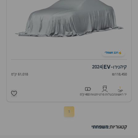
רכב חשמלי
EV
קיה
|
2024
נירו-
₪118,450
61,018 ק"מ
1
יד ראשונה
בעלות פרטית
טווח 460 ק״מ
1
קטגוריות:
משפחתי