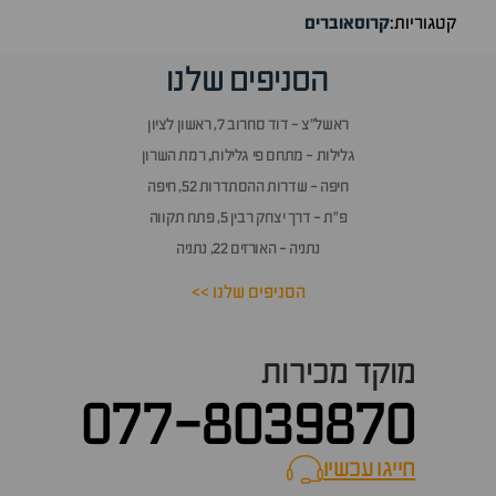
קטגוריות:
קרוסאוברים
הסניפים שלנו
ראשל״צ - דוד סחרוב 7, ראשון לציון
גלילות - מתחם פי גלילות, רמת השרון
חיפה - שדרות ההסתדרות 52, חיפה
פ״ת - דרך יצחק רבין 5, פתח תקווה
נתניה - האורזים 22, נתניה
הסניפים שלנו >>
מוקד מכירות
077-8039870
חייגו עכשיו
call now