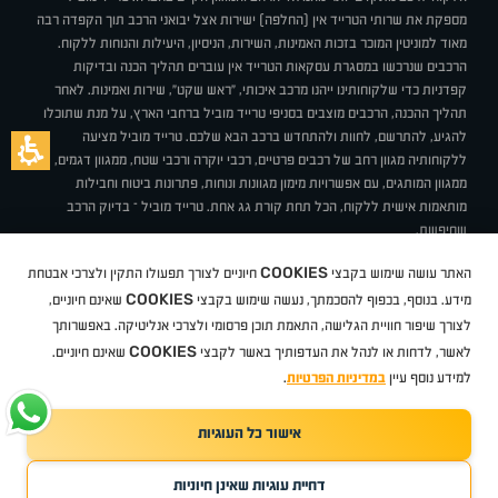
מספקת את שרותי הטרייד אין (החלפה) ישירות אצל יבואני הרכב תוך הקפדה רבה
מאוד למוניטין המוכר בזכות האמינות, השירות, הניסיון, היעילות והנוחות ללקוח.
הרכבים שנרכשו במסגרת עסקאות הטרייד אין עוברים תהליך הכנה ובדיקות
קפדניות כדי שלקוחותינו ייהנו מרכב איכותי, "ראש שקט", שירות ואמינות. לאחר
תהליך ההכנה, הרכבים מוצבים בסניפי טרייד מוביל ברחבי הארץ, על מנת שתוכלו
להגיע, להתרשם, לחוות ולהתחדש ברכב הבא שלכם. טרייד מוביל מציעה
ללקוחותיה מגוון רחב של רכבים פרטיים, רכבי יוקרה ורכבי שטח, ממגוון דגמים,
ממגוון המותגים, עם אפשרויות מימון מגוונות ונוחות, פתרונות ביטוח וחבילות
מותאמות אישית ללקוח, הכל תחת קורת גג אחת. טרייד מוביל – בדיוק הרכב
שחיפשת.
אודות
סניפים
טרייד מוביל בעיתונות
תנאי שימוש
מדיניות פרטיות
COOKIES
האתר עושה שימוש בקבצי
חיוניים לצורך תפעולו התקין ולצרכי אבטחת
BUY BACK
תקנון
מבצעים
מגזין טרייד מוביל
איך זה עובד?
דרושים
COOKIES
ניהול העדפות עוגיות
מידע. בנוסף, בכפוף להסכמתך, נעשה שימוש בקבצי
שאינם חיוניים,
לצורך שיפור חוויית הגלישה, התאמת תוכן פרסומי ולצרכי אנליטיקה. באפשרותך
COOKIES
לאשר, לדחות או לנהל את העדפותיך באשר לקבצי
שאינם חיוניים.
קיה
סיטרואן
אופל
פיג'ו
MG
Geely
מזדה
בי ווי די
צ'רי
טסלה
ניסאן
טויוטה
דאצ'יה
פולקסווגן
טסלה
ג'יפ
ב מ וו
לקסוס
אאודי
סקודה
יונדאי
רנו
שברולט
סיאט
מיצובישי
סוזוקי
הונדה
סובארו
סרס
אקספנג
למידע נוסף עיין
במדיניות הפרטיות
.
אישור כל העוגיות
TradeMobile instagram
TradeMobile facebook
TradeMobile youtube
Developed by Media Maven
דחיית עוגיות שאינן חיוניות
©
כל הזכויות שמורות טרייד מוביל
2026