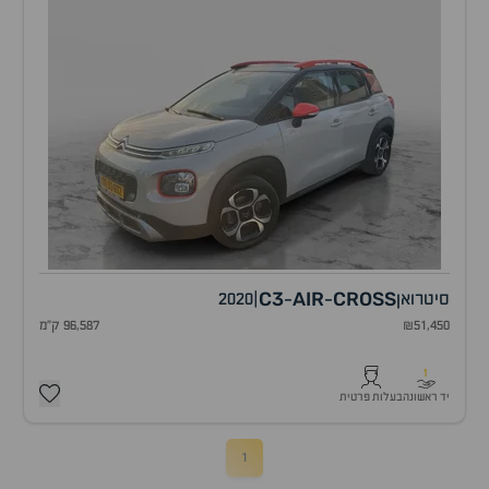
C3
AIR
CROSS
סיטרואן
|
2020
-
-
₪51,450
96,587 ק"מ
1
יד ראשונה
בעלות פרטית
1