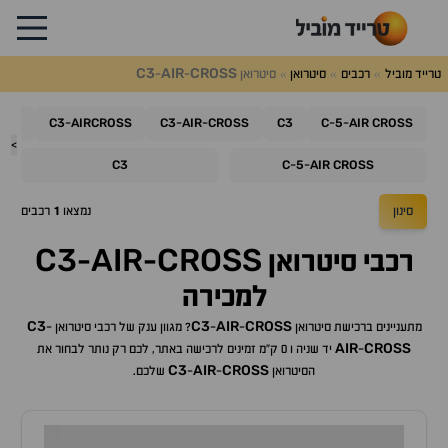
C3
AIR
CROSS
טרייד מוביל
רכבים
סיטרואן
סיטרואן
-
-
C4
C3
AIRCROSS
C3
AIR
CROSS
C3
C
5
AIR
CROSS
-
-
-
-
-
>
C3
C
5
AIR
CROSS
-
-
סינון
נמצאו
1
רכבים
C3
AIR
CROSS
רכבי
סיטרואן
-
-
למכירה
C3
C3
AIR
CROSS
מתעניינים ברכישת
סיטרואן
-
-
? מגוון ענק של רכבי
סיטרואן
-
AIR
CROSS
-
יד שניה ו 0 ק"מ זמינים לרכישה באתר, לכם רק נותר לבחור את
C3
AIR
CROSS
ה
סיטרואן
-
-
שלכם.