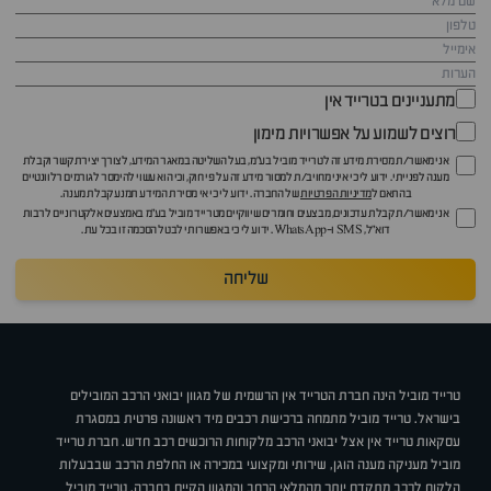
מתעניינים בטרייד אין
רוצים לשמוע על אפשרויות מימון
אני מאשר/ת מסירת מידע זה לטרייד מוביל בע"מ, בעל השליטה במאגר המידע, לצורך יצירת קשר וקבלת
מענה לפנייתי. ידוע לי כי איני מחויב/ת למסור מידע זה על פי חוק, וכי הוא עשוי להימסר לגורמים רלוונטיים
בהתאם ל
מדיניות הפרטיות
של החברה. ידוע לי כי אי מסירת המידע תמנע קבלת מענה.
אני מאשר/ת קבלת עדכונים, מבצעים וחומרים שיווקיים מטרייד מוביל בע"מ באמצעים אלקטרוניים לרבות
דוא״ל, SMS ו-WhatsApp. ידוע לי כי באפשרותי לבטל הסכמה זו בכל עת.
שליחה
טרייד מוביל הינה חברת הטרייד אין הרשמית של מגוון יבואני הרכב המובילים
בישראל. טרייד מוביל מתמחה ברכישת רכבים מיד ראשונה פרטית במסגרת
עסקאות טרייד אין אצל יבואני הרכב מלקוחות הרוכשים רכב חדש. חברת טרייד
מוביל מעניקה מענה הוגן, שירותי ומקצועי במכירה או החלפת הרכב שבבעלות
הלקוח לרכב מתקדם יותר מהמלאי הרחב והמגוון הקיים בחברה. טרייד מוביל