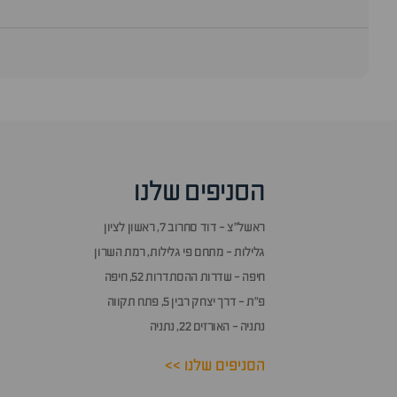
הסניפים שלנו
ראשל״צ - דוד סחרוב 7, ראשון לציון
גלילות - מתחם פי גלילות, רמת השרון
חיפה - שדרות ההסתדרות 52, חיפה
פ״ת - דרך יצחק רבין 5, פתח תקווה
נתניה - האורזים 22, נתניה
הסניפים שלנו >>