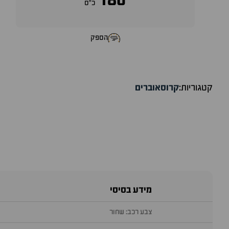
180
כ״ס
הספק
קטגוריות:
קרוסאוברים
מידע בסיסי
צבע רכב: שחור