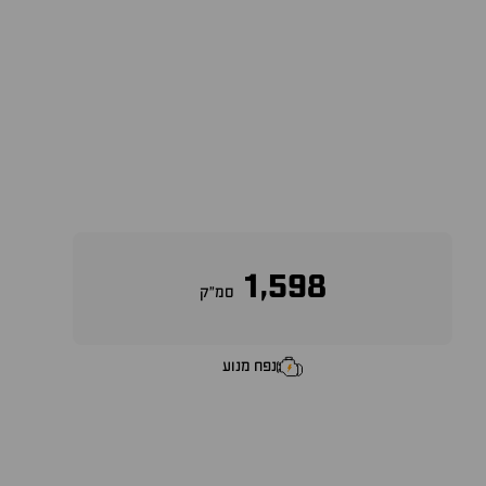
1,598
סמ״ק
נפח מנוע