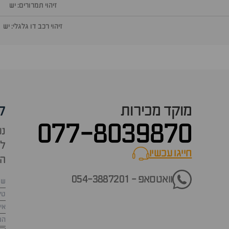
זיהוי תמרורים: יש
זיהוי רכב דו גלגלי: יש
מוקד מכירות
ק
077-8039870
נש
למ
חייגו עכשיו
call now
הש
וואטסאפ - 054-3887201