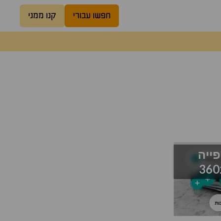
חפשו עבורי
קנו ממני