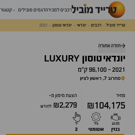
רכבים למכירה
דגמים מובילים
קטגורי
טרייד מוביל
רכבים
יונדאי
יונדאי טוסון
2021
חזרה אחורה
LUXURY
יונדאי
טוסון
2021
-
96,100 ק״מ
סחרוב 7, ראשון לציון
מחיר
הצעת מימון מ-
₪104,175
₪2,279
לחודש
מנוע
גיר
יד
בנזין
אוטומטי
2