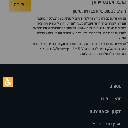
מתעניינים בטרייד אין
שליחה
רוצים לשמוע על אפשרויות מימון
אני מאשר/ת מסירת מידע זה לטרייד מוביל בע"מ, בעל השליטה במאגר
המידע, לצורך יצירת קשר וקבלת מענה לפנייתי. ידוע לי כי איני מחויב/ת
למסור מידע זה על פי חוק, וכי הוא עשוי להימסר לגורמים רלוונטיים בהתאם
ל
מדיניות הפרטיות
של החברה. ידוע לי כי אי מסירת המידע תמנע קבלת
מענה.
אני מאשר/ת קבלת עדכונים, מבצעים וחומרים שיווקיים מטרייד מוביל בע"מ
באמצעים אלקטרוניים לרבות דוא״ל, SMS ו-WhatsApp. ידוע לי כי
באפשרותי לבטל הסכמה זו בכל עת.
סניפים
תנאי שימוש
תקנון
BUY BACK
מגזין טרייד מוביל