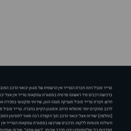
טרייד מוביל הינה חברת הטרייד אין הרשמית של מגוון יבואני הרכב המוב
ברכישת רכבים מיד ראשונה פרטית במסגרת עסקאות טרייד אין אצל יבו
חדש. חברת טרייד מוביל מעניקה מענה הוגן, שירותי ומקצועי במכירה 
לרכב מתקדם יותר מהמלאי הרחב והמגוון הקיים בחברה. טרייד מוביל מ
(החלפה) ישירות אצל יבואני הרכב תוך הקפדה רבה מאוד למוניטין המוכר 
היעילות והנוחות ללקוח. הרכבים שנרכשו במסגרת עסקאות הטרייד אין ע
קפדניות כדי שלקוחותינו ייהנו מרכב איכותי, "ראש שקט", שירות ואמינו