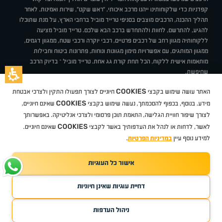
קפדניות כדי שלקוחותינו ייהנו מרכב איכותי, "ראש שקט", שירות ואמינות. לאחר
תהליך ההכנה, הרכבים מוצבים בסניפי טרייד מוביל ברחבי הארץ, על מנת שתוכלו
להגיע, להתרשם, לחוות ולהתחדש ברכב הבא שלכם. טרייד מוביל מציעה
ללקוחותיה מגוון רחב של רכבים פרטיים, רכבי יוקרה ורכבי שטח, ממגוון דגמים,
ממגוון המותגים, עם אפשרויות מימון מגוונות ונוחות, פתרונות ביטוח וחבילות
מותאמות אישית ללקוח, הכל תחת קורת גג אחת. טרייד מוביל – בדיוק הרכב
שחיפשת.
אודות
סניפים
טרייד מוביל בעיתונות
תנאי שימוש
מדיניות פרטיות
COOKIES
האתר עושה שימוש בקבצי
חיוניים לצורך תפעולו התקין ולצרכי אבטחת
BUY BACK
תקנון
מבצעים
מגזין טרייד מוביל
איך זה עובד?
דרושים
COOKIES
ניהול העדפות עוגיות
מידע. בנוסף, בכפוף להסכמתך, נעשה שימוש בקבצי
שאינם חיוניים,
לצורך שיפור חוויית הגלישה, התאמת תוכן פרסומי ולצרכי אנליטיקה. באפשרותך
COOKIES
לאשר, לדחות או לנהל את העדפותיך באשר לקבצי
שאינם חיוניים.
קיה
סיטרואן
אופל
פיג'ו
MG
Geely
מזדה
בי ווי די
צ'רי
טסלה
ניסאן
טויוטה
דאצ'יה
פולקסווגן
טסלה
ג'יפ
ב מ וו
לקסוס
אאודי
סקודה
יונדאי
רנו
שברולט
סיאט
מיצובישי
סוזוקי
הונדה
סובארו
סרס
אקספנג
למידע נוסף עיין
במדיניות הפרטיות
.
אישור כל העוגיות
TradeMobile instagram
TradeMobile facebook
TradeMobile youtube
Developed by Media Maven
דחיית עוגיות שאינן חיוניות
©
כל הזכויות שמורות טרייד מוביל
2026
ריגו מרקטינג - קידום אתרים
ניהול העדפות
חפשו עבורי
קנו ממני