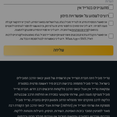
מתעניינים בטרייד אין
רוצים לשמוע על אפשרויות מימון
אני מאשר/ת מסירת מידע זה לטרייד מוביל בע"מ, בעל השליטה במאגר המידע, לצורך יצירת קשר וקבלת
מענה לפנייתי. ידוע לי כי איני מחויב/ת למסור מידע זה על פי חוק, וכי הוא עשוי להימסר לגורמים רלוונטיים
בהתאם ל
מדיניות הפרטיות
של החברה. ידוע לי כי אי מסירת המידע תמנע קבלת מענה.
אני מאשר/ת קבלת עדכונים, מבצעים וחומרים שיווקיים מטרייד מוביל בע"מ באמצעים אלקטרוניים לרבות
דוא״ל, SMS ו-WhatsApp. ידוע לי כי באפשרותי לבטל הסכמה זו בכל עת.
שליחה
טרייד מוביל הינה חברת הטרייד אין הרשמית של מגוון יבואני הרכב המובילים
בישראל. טרייד מוביל מתמחה ברכישת רכבים מיד ראשונה פרטית במסגרת
עסקאות טרייד אין אצל יבואני הרכב מלקוחות הרוכשים רכב חדש. חברת טרייד
מוביל מעניקה מענה הוגן, שירותי ומקצועי במכירה או החלפת הרכב שבבעלות
הלקוח לרכב מתקדם יותר מהמלאי הרחב והמגוון הקיים בחברה. טרייד מוביל
מספקת את שרותי הטרייד אין (החלפה) ישירות אצל יבואני הרכב תוך הקפדה רבה
מאוד למוניטין המוכר בזכות האמינות, השירות, הניסיון, היעילות והנוחות ללקוח.
הרכבים שנרכשו במסגרת עסקאות הטרייד אין עוברים תהליך הכנה ובדיקות