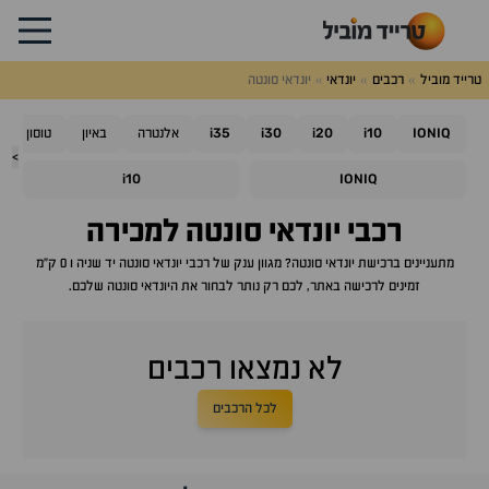
טרייד מוביל
רכבים
יונדאי
יונדאי סונטה
i35
i30
i20
i10
IONIQ
אלנטרה
באיון
טוסון
>
i10
IONIQ
רכבי
יונדאי סונטה
למכירה
מתעניינים ברכישת
יונדאי סונטה
? מגוון ענק של רכבי
יונדאי סונטה
יד שניה ו 0 ק"מ
זמינים לרכישה באתר, לכם רק נותר לבחור את ה
יונדאי סונטה
שלכם.
לא נמצאו רכבים
לכל הרכבים