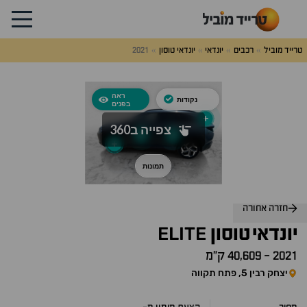
טרייד מוביל
רכבים
יונדאי
יונדאי טוסון
2021
לג
על
אלות
תשובות
חזרה אחורה
ELITE
יונדאי
טוסון
2021
-
40,609 ק״מ
יצחק רבין 5, פתח תקווה