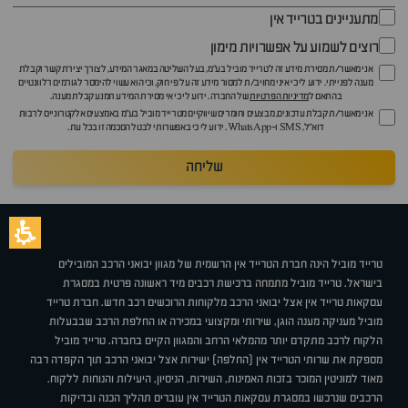
מתעניינים בטרייד אין
רוצים לשמוע על אפשרויות מימון
אני מאשר/ת מסירת מידע זה לטרייד מוביל בע"מ, בעל השליטה במאגר המידע, לצורך יצירת קשר וקבלת
מענה לפנייתי. ידוע לי כי איני מחויב/ת למסור מידע זה על פי חוק, וכי הוא עשוי להימסר לגורמים רלוונטיים
בהתאם ל
מדיניות הפרטיות
של החברה. ידוע לי כי אי מסירת המידע תמנע קבלת מענה.
אני מאשר/ת קבלת עדכונים, מבצעים וחומרים שיווקיים מטרייד מוביל בע"מ באמצעים אלקטרוניים לרבות
דוא״ל, SMS ו-WhatsApp. ידוע לי כי באפשרותי לבטל הסכמה זו בכל עת.
שליחה
טרייד מוביל הינה חברת הטרייד אין הרשמית של מגוון יבואני הרכב המובילים
בישראל. טרייד מוביל מתמחה ברכישת רכבים מיד ראשונה פרטית במסגרת
עסקאות טרייד אין אצל יבואני הרכב מלקוחות הרוכשים רכב חדש. חברת טרייד
מוביל מעניקה מענה הוגן, שירותי ומקצועי במכירה או החלפת הרכב שבבעלות
הלקוח לרכב מתקדם יותר מהמלאי הרחב והמגוון הקיים בחברה. טרייד מוביל
מספקת את שרותי הטרייד אין (החלפה) ישירות אצל יבואני הרכב תוך הקפדה רבה
מאוד למוניטין המוכר בזכות האמינות, השירות, הניסיון, היעילות והנוחות ללקוח.
הרכבים שנרכשו במסגרת עסקאות הטרייד אין עוברים תהליך הכנה ובדיקות