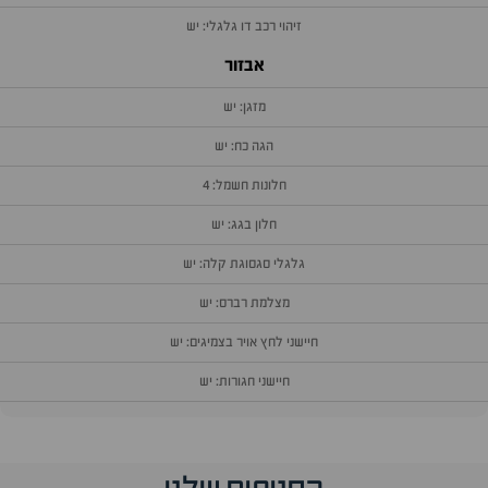
זיהוי רכב דו גלגלי: יש
אבזור
מזגן: יש
הגה כח: יש
חלונות חשמל: 4
חלון בגג: יש
גלגלי סגסוגת קלה: יש
מצלמת רברס: יש
חיישני לחץ אויר בצמיגים: יש
חיישני חגורות: יש
וף