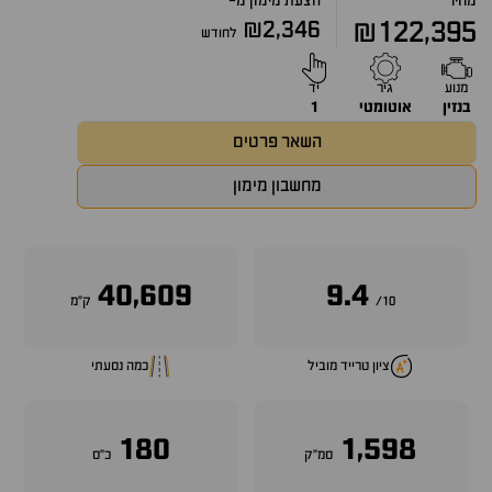
מחיר
הצעת מימון מ-
₪2,346
₪122,395
לחודש
מנוע
גיר
יד
בנזין
אוטומטי
1
השאר פרטים
מחשבון מימון
40,609
9.4
10/
ק״מ
ציון טרייד מוביל
כמה נסעתי
180
1,598
סמ״ק
כ״ס