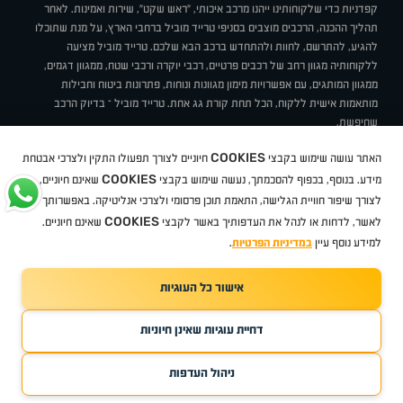
קפדניות כדי שלקוחותינו ייהנו מרכב איכותי, "ראש שקט", שירות ואמינות. לאחר
תהליך ההכנה, הרכבים מוצבים בסניפי טרייד מוביל ברחבי הארץ, על מנת שתוכלו
להגיע, להתרשם, לחוות ולהתחדש ברכב הבא שלכם. טרייד מוביל מציעה
ללקוחותיה מגוון רחב של רכבים פרטיים, רכבי יוקרה ורכבי שטח, ממגוון דגמים,
ממגוון המותגים, עם אפשרויות מימון מגוונות ונוחות, פתרונות ביטוח וחבילות
מותאמות אישית ללקוח, הכל תחת קורת גג אחת. טרייד מוביל – בדיוק הרכב
שחיפשת.
אודות
סניפים
טרייד מוביל בעיתונות
תנאי שימוש
מדיניות פרטיות
COOKIES
האתר עושה שימוש בקבצי
חיוניים לצורך תפעולו התקין ולצרכי אבטחת
BUY BACK
תקנון
מבצעים
מגזין טרייד מוביל
איך זה עובד?
דרושים
COOKIES
ניהול העדפות עוגיות
מידע. בנוסף, בכפוף להסכמתך, נעשה שימוש בקבצי
שאינם חיוניים,
לצורך שיפור חוויית הגלישה, התאמת תוכן פרסומי ולצרכי אנליטיקה. באפשרותך
COOKIES
לאשר, לדחות או לנהל את העדפותיך באשר לקבצי
שאינם חיוניים.
קיה
סיטרואן
אופל
פיג'ו
MG
Geely
מזדה
בי ווי די
צ'רי
טסלה
ניסאן
טויוטה
דאצ'יה
פולקסווגן
טסלה
ג'יפ
ב מ וו
לקסוס
אאודי
סקודה
יונדאי
רנו
שברולט
סיאט
מיצובישי
סוזוקי
הונדה
סובארו
סרס
אקספנג
למידע נוסף עיין
במדיניות הפרטיות
.
אישור כל העוגיות
TradeMobile instagram
TradeMobile facebook
TradeMobile youtube
Developed by Media Maven
דחיית עוגיות שאינן חיוניות
©
כל הזכויות שמורות טרייד מוביל
2026
ריגו מרקטינג - קידום אתרים
ניהול העדפות
שיחת ייעוץ
לתיאום פגישה