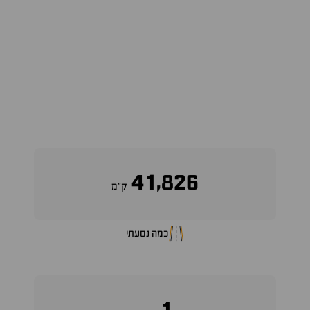
41,826
ק״מ
כמה נסעתי