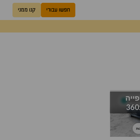
חפשו עבורי
קנו ממני