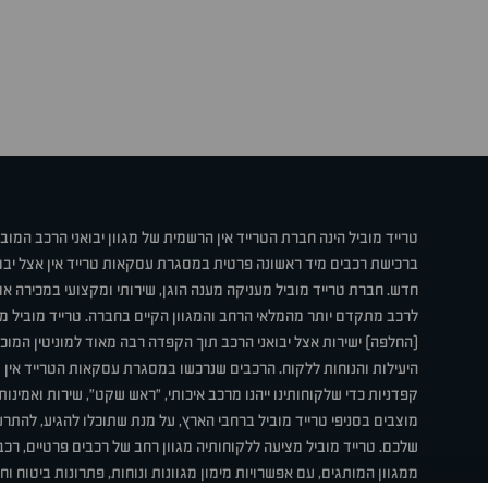
טרייד מוביל הינה חברת הטרייד אין הרשמית של מגוון יבואני הרכב המוב
ברכישת רכבים מיד ראשונה פרטית במסגרת עסקאות טרייד אין אצל יבו
חדש. חברת טרייד מוביל מעניקה מענה הוגן, שירותי ומקצועי במכירה 
לרכב מתקדם יותר מהמלאי הרחב והמגוון הקיים בחברה. טרייד מוביל מ
(החלפה) ישירות אצל יבואני הרכב תוך הקפדה רבה מאוד למוניטין המוכר 
היעילות והנוחות ללקוח. הרכבים שנרכשו במסגרת עסקאות הטרייד אין ע
קפדניות כדי שלקוחותינו ייהנו מרכב איכותי, "ראש שקט", שירות ואמינו
מוצבים בסניפי טרייד מוביל ברחבי הארץ, על מנת שתוכלו להגיע, להת
שלכם. טרייד מוביל מציעה ללקוחותיה מגוון רחב של רכבים פרטיים, רכבי
ממגוון המותגים, עם אפשרויות מימון מגוונות ונוחות, פתרונות ביטוח ו