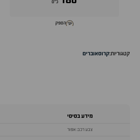
180
כ״ס
הספק
קטגוריות:
קרוסאוברים
מידע בסיסי
צבע רכב: אפור