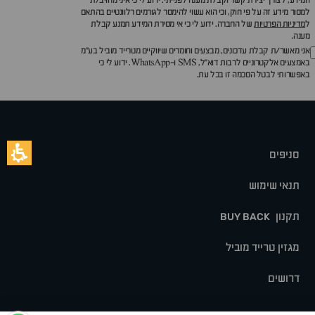
המידע, לצורך יצירת קשר וקבלת מענה לפנייתי. ידוע לי כי איני מחויב/ת
למסור מידע זה על פי חוק, וכי הוא עשוי להימסר לגורמים רלוונטיים בהתאם
ל
מדיניות הפרטיות
של החברה. ידוע לי כי אי מסירת המידע תמנע קבלת
מענה.
אני מאשר/ת קבלת עדכונים, מבצעים וחומרים שיווקיים מטרייד מוביל בע"מ
באמצעים אלקטרוניים לרבות דוא״ל, SMS ו-WhatsApp. ידוע לי כי
באפשרותי לבטל הסכמה זו בכל עת.
סניפים
תנאי שימוש
תקנון
BUY BACK
מגזין טרייד מוביל
דרושים