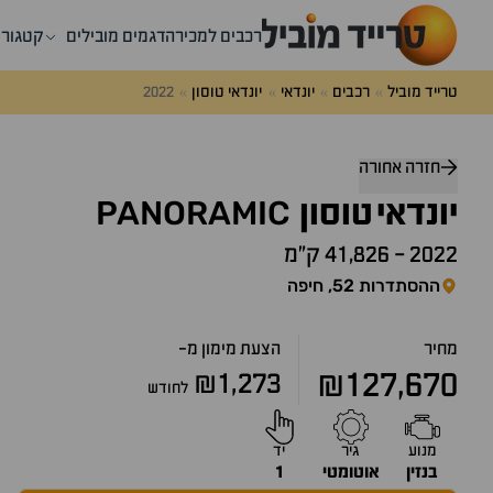
רכבים למכירה
דגמים מובילים
קטגורי
טרייד מוביל
רכבים
יונדאי
יונדאי טוסון
2022
חזרה אחורה
PANORAMIC
יונדאי
טוסון
2022
-
41,826 ק״מ
ההסתדרות 52, חיפה
מחיר
הצעת מימון מ-
₪127,670
₪1,273
לחודש
מנוע
גיר
יד
בנזין
אוטומטי
1