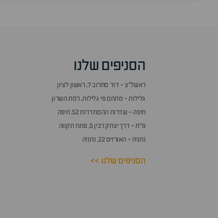
הסניפים שלנו
ראשל״צ - דוד סחרוב 7, ראשון לציון
גלילות - מתחם פי גלילות, רמת השרון
חיפה - שדרות ההסתדרות 52, חיפה
פ״ת - דרך יצחק רבין 5, פתח תקווה
נתניה - האורזים 22, נתניה
הסניפים שלנו >>