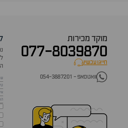
מוקד מכירות
ק
077-8039870
נש
למ
חייגו עכשיו
call now
הש
וואטסאפ - 054-3887201