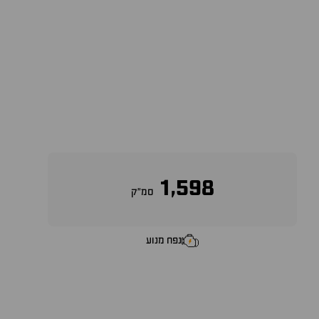
1,598
סמ״ק
נפח מנוע