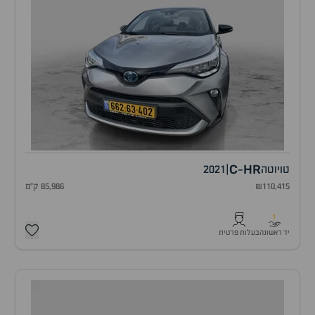
C
HR
טויוטה
|
2021
-
₪110,415
85,986 ק"מ
1
יד ראשונה
בעלות פרטית