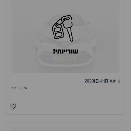
שוריינתי!
C
HR
טויוטה
|
2020
-
133,740 ק"מ