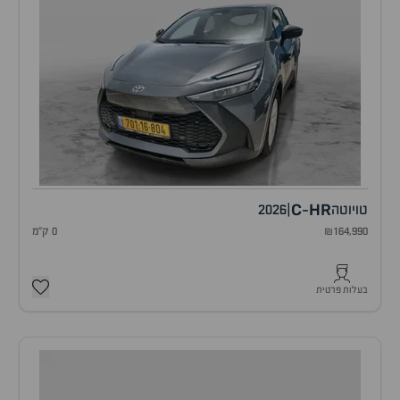
C
HR
טויוטה
|
2026
-
₪164,990
0 ק"מ
בעלות פרטית