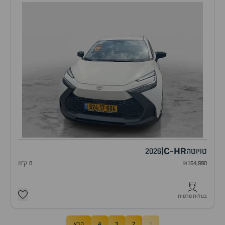
C
HR
טויוטה
|
2026
-
₪164,990
0 ק"מ
בעלות פרטית
1
2
3
4
הבא