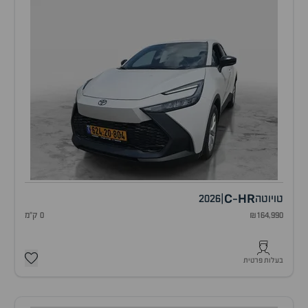
C
HR
טויוטה
|
2026
-
₪164,990
0 ק"מ
בעלות פרטית