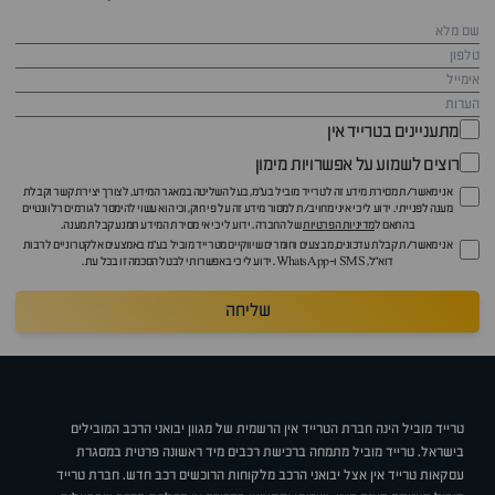
מתעניינים בטרייד אין
רוצים לשמוע על אפשרויות מימון
אני מאשר/ת מסירת מידע זה לטרייד מוביל בע"מ, בעל השליטה במאגר המידע, לצורך יצירת קשר וקבלת
מענה לפנייתי. ידוע לי כי איני מחויב/ת למסור מידע זה על פי חוק, וכי הוא עשוי להימסר לגורמים רלוונטיים
בהתאם ל
מדיניות הפרטיות
של החברה. ידוע לי כי אי מסירת המידע תמנע קבלת מענה.
אני מאשר/ת קבלת עדכונים, מבצעים וחומרים שיווקיים מטרייד מוביל בע"מ באמצעים אלקטרוניים לרבות
דוא״ל, SMS ו-WhatsApp. ידוע לי כי באפשרותי לבטל הסכמה זו בכל עת.
שליחה
טרייד מוביל הינה חברת הטרייד אין הרשמית של מגוון יבואני הרכב המובילים
בישראל. טרייד מוביל מתמחה ברכישת רכבים מיד ראשונה פרטית במסגרת
עסקאות טרייד אין אצל יבואני הרכב מלקוחות הרוכשים רכב חדש. חברת טרייד