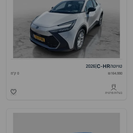
C
HR
טויוטה
|
2026
-
₪164,990
0 ק"מ
בעלות פרטית