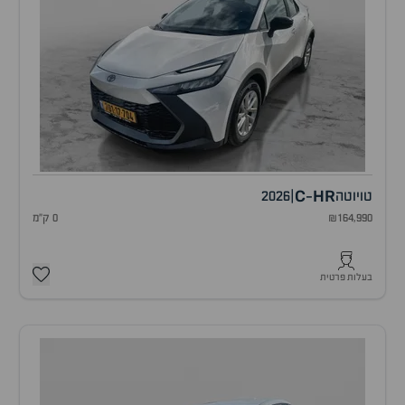
C
HR
טויוטה
|
2026
-
₪164,990
0 ק"מ
בעלות פרטית