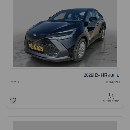
C
HR
טויוטה
|
2026
-
₪164,990
0 ק"מ
בעלות פרטית