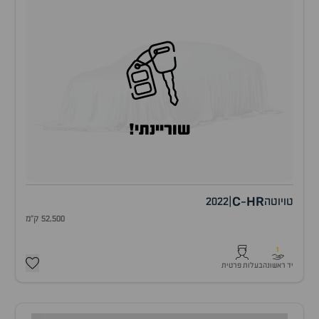
שוריינתי!
C
HR
טויוטה
|
2022
-
52,500 ק"מ
1
יד ראשונה
בעלות פרטית