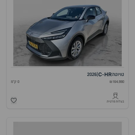
C
HR
טויוטה
|
2026
-
₪164,990
0 ק"מ
בעלות פרטית