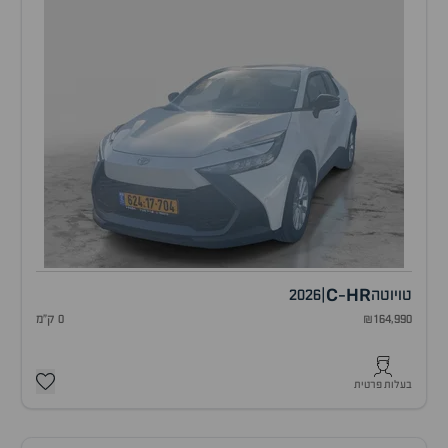
C
HR
טויוטה
|
2026
-
₪164,990
0 ק"מ
בעלות פרטית