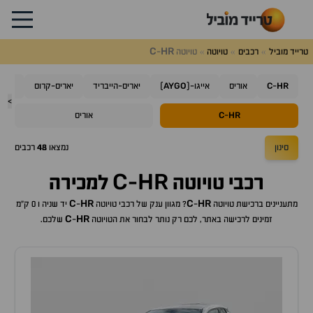
C
HR
טרייד מוביל
רכבים
טויוטה
טויוטה
-
AYGO
C
HR
-
אוריס
אייגו-(
)
יאריס-הייבריד
יאריס-קרוס
קורו
>
C
HR
-
אוריס
סינון
נמצאו
48
רכבים
C
HR
רכבי
טויוטה
-
למכירה
C
HR
C
HR
מתעניינים ברכישת
טויוטה
-
? מגוון ענק של רכבי
טויוטה
-
יד שניה ו 0 ק"מ
C
HR
זמינים לרכישה באתר, לכם רק נותר לבחור את ה
טויוטה
-
שלכם.