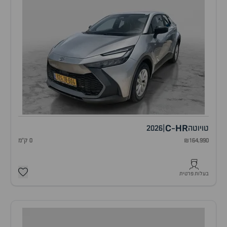
C
HR
טויוטה
|
2026
-
₪164,990
0 ק"מ
בעלות פרטית