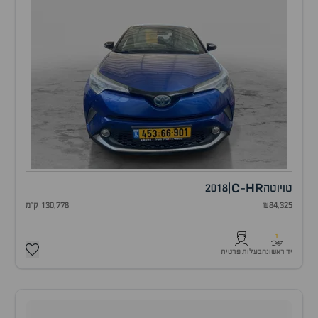
C
HR
טויוטה
|
2018
-
₪84,325
130,778 ק"מ
1
יד ראשונה
בעלות פרטית