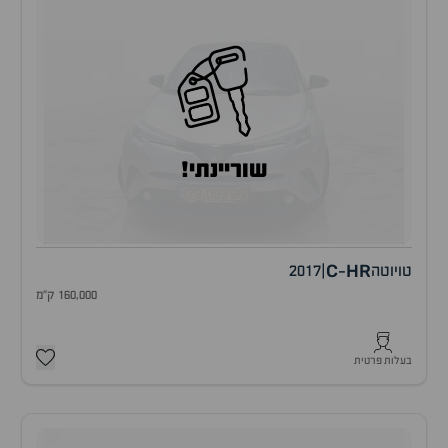
שוריינתי!
C
HR
טויוטה
|
2017
-
160,000 ק"מ
בעלות פרטית