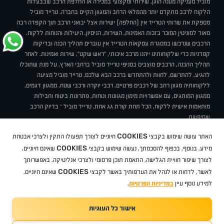
מוביל מעניקה מענה הוגן, שירותי ומקצועי במכירה או החלפת הרכב שבבעלות
הלקוח לרכב מתקדם יותר מהמלאי הרחב והמגוון הקיים בחברה. טרייד מוביל
מספקת את שרותי הטרייד אין (החלפה) ישירות אצל יבואני הרכב תוך הקפדה רבה
מאוד למוניטין המוכר בזכות האמינות, השירות, הניסיון, היעילות והנוחות ללקוח.
הרכבים שנרכשו במסגרת עסקאות הטרייד אין עוברים תהליך הכנה ובדיקות
קפדניות כדי שלקוחותינו ייהנו מרכב איכותי, "ראש שקט", שירות ואמינות. לאחר
תהליך ההכנה, הרכבים מוצבים בסניפי טרייד מוביל ברחבי הארץ, על מנת שתוכלו
להגיע, להתרשם, לחוות ולהתחדש ברכב הבא שלכם. טרייד מוביל מציעה
ללקוחותיה מגוון רחב של רכבים פרטיים, רכבי יוקרה ורכבי שטח, ממגוון דגמים,
ממגוון המותגים, עם אפשרויות מימון מגוונות ונוחות, פתרונות ביטוח וחבילות
מותאמות אישית ללקוח, הכל תחת קורת גג אחת. טרייד מוביל – בדיוק הרכב
שחיפשת.
אודות
סניפים
טרייד מוביל בעיתונות
תנאי שימוש
מדיניות פרטיות
COOKIES
האתר עושה שימוש בקבצי
חיוניים לצורך תפעולו התקין ולצרכי אבטחת
BUY BACK
תקנון
מבצעים
מגזין טרייד מוביל
איך זה עובד?
דרושים
COOKIES
ניהול העדפות עוגיות
מידע. בנוסף, בכפוף להסכמתך, נעשה שימוש בקבצי
שאינם חיוניים,
לצורך שיפור חוויית הגלישה, התאמת תוכן פרסומי ולצרכי אנליטיקה. באפשרותך
COOKIES
לאשר, לדחות או לנהל את העדפותיך באשר לקבצי
שאינם חיוניים.
קיה
סיטרואן
אופל
פיג'ו
MG
Geely
מזדה
בי ווי די
צ'רי
טסלה
ניסאן
טויוטה
דאצ'יה
פולקסווגן
טסלה
ג'יפ
ב מ וו
לקסוס
אאודי
סקודה
יונדאי
רנו
שברולט
סיאט
מיצובישי
סוזוקי
הונדה
סובארו
סרס
אקספנג
למידע נוסף עיין
במדיניות הפרטיות
.
אישור כל העוגיות
TradeMobile instagram
TradeMobile facebook
TradeMobile youtube