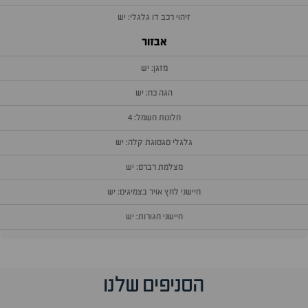
זיהוי רכב דו גלגלי: יש
אבזור
מזגן: יש
הגה כח: יש
חלונות חשמל: 4
גלגלי סגסוגת קלה: יש
מצלמת רברס: יש
חיישני לחץ אויר בצמיגים: יש
חיישני חגורות: יש
הסניפים שלנו