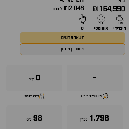
מחיר
הצעת מימון מ-
₪2,048
₪164,990
לחודש
מנוע
גיר
יד
היברידי
אוטומטי
0
השאר פרטים
מחשבון מימון
0
-
ק״מ
ציון טרייד מוביל
כמה נסעתי
98
1,798
סמ״ק
כ״ס