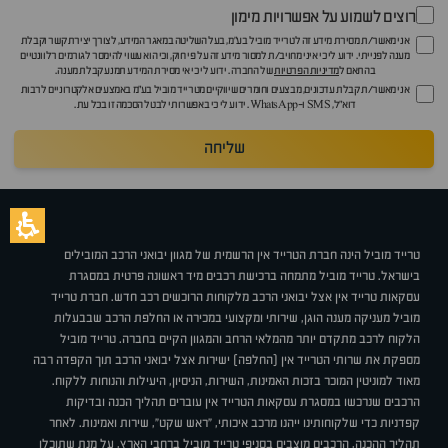
רוצים לשמוע על אפשרויות מימון
אני מאשר/ת מסירת מידע זה לטרייד מוביל בע"מ, בעל השליטה במאגר המידע, לצורך יצירת קשר וקבלת
מענה לפנייתי. ידוע לי כי איני מחויב/ת למסור מידע זה על פי חוק, וכי הוא עשוי להימסר לגורמים רלוונטיים
בהתאם ל
מדיניות הפרטיות
של החברה. ידוע לי כי אי מסירת המידע תמנע קבלת מענה.
אני מאשר/ת קבלת עדכונים, מבצעים וחומרים שיווקיים מטרייד מוביל בע"מ באמצעים אלקטרוניים לרבות
דוא״ל, SMS ו-WhatsApp. ידוע לי כי באפשרותי לבטל הסכמה זו בכל עת.
שליחה
טרייד מוביל הינה חברת הטרייד אין הרשמית של מגוון יבואני הרכב המובילים
בישראל. טרייד מוביל מתמחה ברכישת רכבים מיד ראשונה פרטית במסגרת
עסקאות טרייד אין אצל יבואני הרכב מלקוחות הרוכשים רכב חדש. חברת טרייד
מוביל מעניקה מענה הוגן, שירותי ומקצועי במכירה או החלפת הרכב שבבעלות
הלקוח לרכב מתקדם יותר מהמלאי הרחב והמגוון הקיים בחברה. טרייד מוביל
מספקת את שרותי הטרייד אין (החלפה) ישירות אצל יבואני הרכב תוך הקפדה רבה
מאוד למוניטין המוכר בזכות האמינות, השירות, הניסיון, היעילות והנוחות ללקוח.
הרכבים שנרכשו במסגרת עסקאות הטרייד אין עוברים תהליך הכנה ובדיקות
קפדניות כדי שלקוחותינו ייהנו מרכב איכותי, "ראש שקט", שירות ואמינות. לאחר
תהליך ההכנה, הרכבים מוצבים בסניפי טרייד מוביל ברחבי הארץ, על מנת שתוכלו