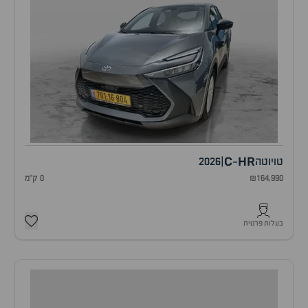
C
HR
טויוטה
|
2026
-
₪164,990
0 ק"מ
בעלות פרטית