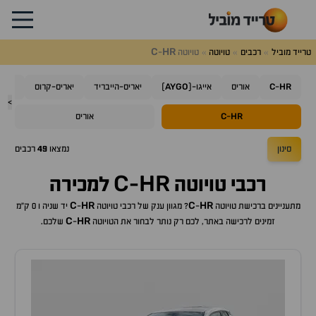
C
HR
טרייד מוביל
רכבים
טויוטה
טויוטה
-
AYGO
C
HR
-
אוריס
אייגו-(
)
יאריס-הייבריד
יאריס-קרוס
קורו
>
C
HR
-
אוריס
סינון
נמצאו
49
רכבים
C
HR
רכבי
טויוטה
-
למכירה
C
HR
C
HR
מתעניינים ברכישת
טויוטה
-
? מגוון ענק של רכבי
טויוטה
-
יד שניה ו 0 ק"מ
C
HR
זמינים לרכישה באתר, לכם רק נותר לבחור את ה
טויוטה
-
שלכם.