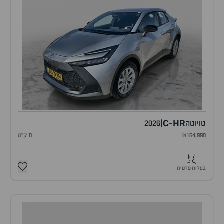
C
HR
טויוטה
|
2026
-
₪164,990
0 ק"מ
בעלות פרטית