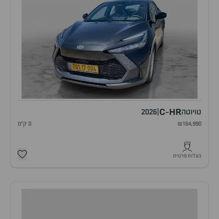
C
HR
טויוטה
|
2026
-
₪164,990
0 ק"מ
בעלות פרטית