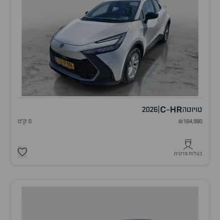
C
HR
טויוטה
|
2026
-
₪164,990
0 ק"מ
בעלות פרטית