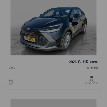
C
HR
טויוטה
|
2026
-
₪164,990
0 ק"מ
בעלות פרטית