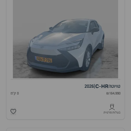
C
HR
טויוטה
|
2026
-
₪164,990
0 ק"מ
בעלות פרטית