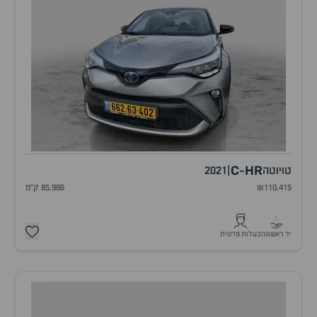
C
HR
טויוטה
|
2021
-
₪110,415
85,986 ק"מ
1
יד ראשונה
בעלות פרטית