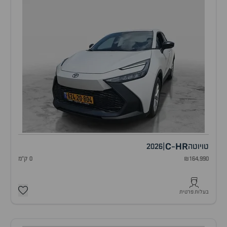
C
HR
טויוטה
|
2026
-
₪164,990
0 ק"מ
בעלות פרטית