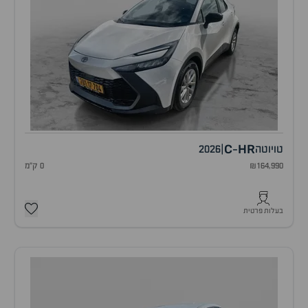
C
HR
טויוטה
|
2026
-
₪164,990
0 ק"מ
בעלות פרטית