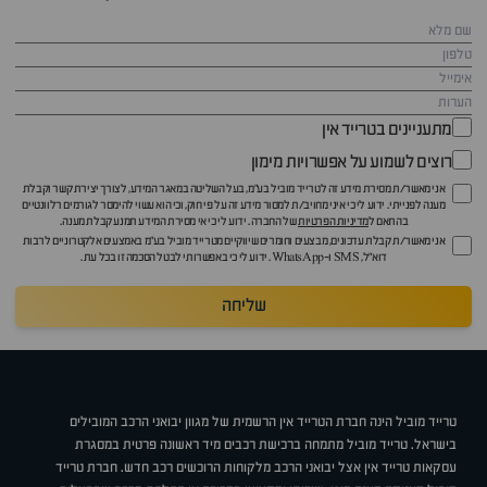
מתעניינים בטרייד אין
רוצים לשמוע על אפשרויות מימון
אני מאשר/ת מסירת מידע זה לטרייד מוביל בע"מ, בעל השליטה במאגר המידע, לצורך יצירת קשר וקבלת
מענה לפנייתי. ידוע לי כי איני מחויב/ת למסור מידע זה על פי חוק, וכי הוא עשוי להימסר לגורמים רלוונטיים
בהתאם ל
מדיניות הפרטיות
של החברה. ידוע לי כי אי מסירת המידע תמנע קבלת מענה.
אני מאשר/ת קבלת עדכונים, מבצעים וחומרים שיווקיים מטרייד מוביל בע"מ באמצעים אלקטרוניים לרבות
דוא״ל, SMS ו-WhatsApp. ידוע לי כי באפשרותי לבטל הסכמה זו בכל עת.
שליחה
טרייד מוביל הינה חברת הטרייד אין הרשמית של מגוון יבואני הרכב המובילים
בישראל. טרייד מוביל מתמחה ברכישת רכבים מיד ראשונה פרטית במסגרת
עסקאות טרייד אין אצל יבואני הרכב מלקוחות הרוכשים רכב חדש. חברת טרייד