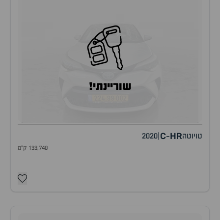
שוריינתי!
C
HR
טויוטה
|
2020
-
133,740 ק"מ