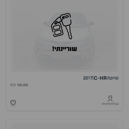
שוריינתי!
C
HR
טויוטה
|
2017
-
160,000 ק"מ
בעלות פרטית