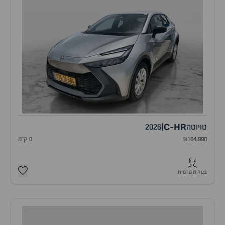
C
HR
טויוטה
|
2026
-
₪164,990
0 ק"מ
בעלות פרטית