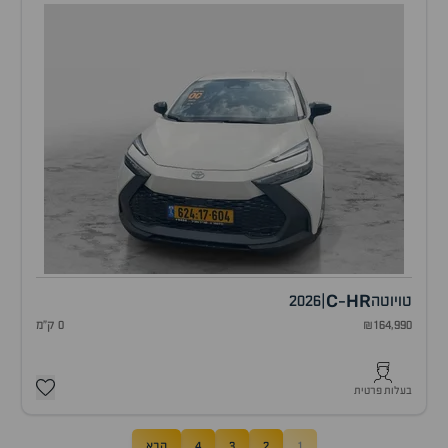
C
HR
טויוטה
|
2026
-
₪164,990
0 ק"מ
בעלות פרטית
1
2
3
4
הבא