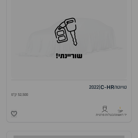
שוריינתי!
C
HR
טויוטה
|
2022
-
52,500 ק"מ
1
יד ראשונה
בעלות פרטית