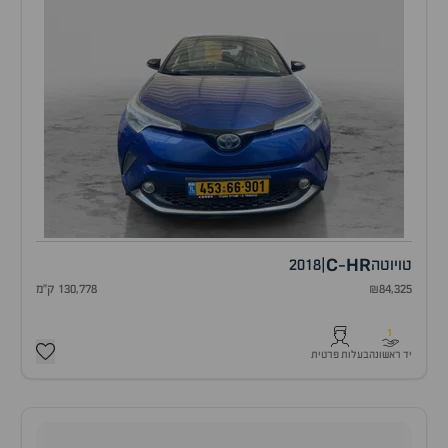
C
HR
טויוטה
|
2018
-
₪84,325
130,778 ק"מ
1
יד ראשונה
בעלות פרטית