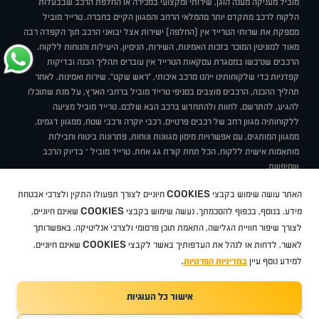
מוביל מעניקה מענה הוגן, שירותי ומקצועי במכירה או החלפת הרכב שבבעלות
הלקוח לרכב מתקדם יותר מהמלאי הרחב והמגוון הקיים בחברה. טרייד מוביל
מספקת את שרותי הטרייד אין (החלפה) ישירות אצל יבואני הרכב תוך הקפדה רבה
מאוד למוניטין המוכר בזכות האמינות, השירות, הניסיון, היעילות והנוחות ללקוח.
הרכבים שנרכשו במסגרת עסקאות הטרייד אין עוברים תהליך הכנה ובדיקות
קפדניות כדי שלקוחותינו ייהנו מרכב איכותי, "ראש שקט", שירות ואמינות. לאחר
תהליך ההכנה, הרכבים מוצבים בסניפי טרייד מוביל ברחבי הארץ, על מנת שתוכלו
להגיע, להתרשם, לחוות ולהתחדש ברכב הבא שלכם. טרייד מוביל מציעה
ללקוחותיה מגוון רחב של רכבים פרטיים, רכבי יוקרה ורכבי שטח, ממגוון דגמים,
ממגוון המותגים, עם אפשרויות מימון מגוונות ונוחות, פתרונות ביטוח וחבילות
מותאמות אישית ללקוח, הכל תחת קורת גג אחת. טרייד מוביל – בדיוק הרכב
שחיפשת.
אודות
סניפים
טרייד מוביל בעיתונות
תנאי שימוש
מדיניות פרטיות
COOKIES
האתר עושה שימוש בקבצי
חיוניים לצורך תפעולו התקין ולצרכי אבטחת
BUY BACK
תקנון
מבצעים
מגזין טרייד מוביל
איך זה עובד?
דרושים
COOKIES
ניהול העדפות עוגיות
מידע. בנוסף, בכפוף להסכמתך, נעשה שימוש בקבצי
שאינם חיוניים,
לצורך שיפור חוויית הגלישה, התאמת תוכן פרסומי ולצרכי אנליטיקה. באפשרותך
COOKIES
לאשר, לדחות או לנהל את העדפותיך באשר לקבצי
שאינם חיוניים.
קיה
סיטרואן
אופל
פיג'ו
MG
Geely
מזדה
בי ווי די
צ'רי
טסלה
ניסאן
טויוטה
דאצ'יה
פולקסווגן
טסלה
ג'יפ
ב מ וו
לקסוס
אאודי
סקודה
יונדאי
רנו
שברולט
סיאט
מיצובישי
סוזוקי
הונדה
סובארו
סרס
אקספנג
למידע נוסף עיין
במדיניות הפרטיות
.
אישור כל העוגיות
TradeMobile instagram
TradeMobile facebook
TradeMobile youtube