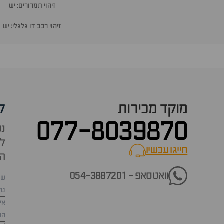
זיהוי תמרורים: יש
זיהוי רכב דו גלגלי: יש
מוקד מכירות
ק
077-8039870
נש
למ
חייגו עכשיו
call now
הש
וואטסאפ - 054-3887201