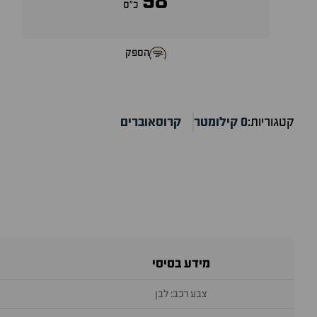
98
כ״ס
הספק
קטגוריות:
0 קילומטר
קרוסאוברים
מידע בסיסי
צבע רכב: לבן