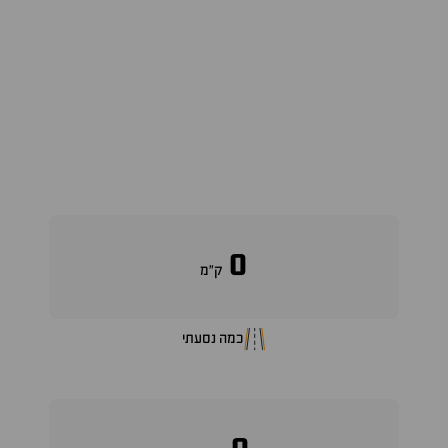
0
ק״מ
כמה נסעתי