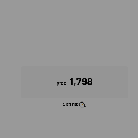
1,798
סמ״ק
נפח מנוע