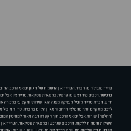
טרייד מוביל הינה חברת הטרייד אין הרשמית של מגוון יבואני הרכב המוב
ברכישת רכבים מיד ראשונה פרטית במסגרת עסקאות טרייד אין אצל יבו
חדש. חברת טרייד מוביל מעניקה מענה הוגן, שירותי ומקצועי במכירה 
לרכב מתקדם יותר מהמלאי הרחב והמגוון הקיים בחברה. טרייד מוביל מ
(החלפה) ישירות אצל יבואני הרכב תוך הקפדה רבה מאוד למוניטין המוכר 
היעילות והנוחות ללקוח. הרכבים שנרכשו במסגרת עסקאות הטרייד אין ע
קפדניות כדי שלקוחותינו ייהנו מרכב איכותי, "ראש שקט", שירות ואמינו