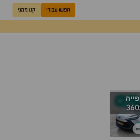
חפשו עבורי
קנו ממני