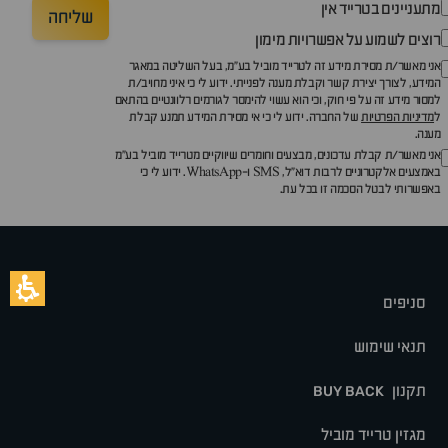
מתעניינים בטרייד אין
שליחה
רוצים לשמוע על אפשרויות מימון
אני מאשר/ת מסירת מידע זה לטרייד מוביל בע"מ, בעל השליטה במאגר
המידע, לצורך יצירת קשר וקבלת מענה לפנייתי. ידוע לי כי איני מחויב/ת
למסור מידע זה על פי חוק, וכי הוא עשוי להימסר לגורמים רלוונטיים בהתאם
ל
מדיניות הפרטיות
של החברה. ידוע לי כי אי מסירת המידע תמנע קבלת
מענה.
אני מאשר/ת קבלת עדכונים, מבצעים וחומרים שיווקיים מטרייד מוביל בע"מ
באמצעים אלקטרוניים לרבות דוא״ל, SMS ו-WhatsApp. ידוע לי כי
באפשרותי לבטל הסכמה זו בכל עת.
סניפים
תנאי שימוש
תקנון
BUY BACK
מגזין טרייד מוביל