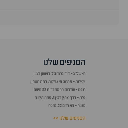
סוף
אזור
שאלות
הסניפים שלנו
ותשובות
ראשל״צ - דוד סחרוב 7, ראשון לציון
גלילות - מתחם פי גלילות, רמת השרון
חיפה - שדרות ההסתדרות 52, חיפה
פ״ת - דרך יצחק רבין 5, פתח תקווה
נתניה - האורזים 22, נתניה
הסניפים שלנו >>