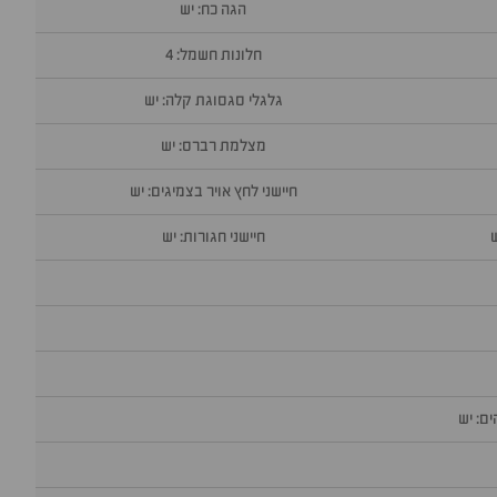
הגה כח: יש
חלונות חשמל: 4
גלגלי סגסוגת קלה: יש
מצלמת רברס: יש
חיישני לחץ אויר בצמיגים: יש
חיישני חגורות: יש
ם: יש