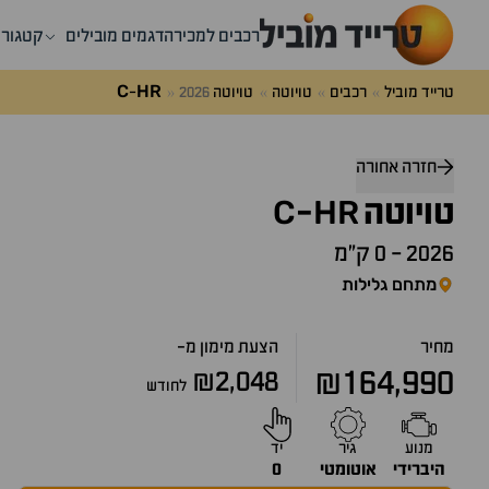
רכבים למכירה
דגמים מובילים
קטגורי
C
HR
טרייד מוביל
רכבים
טויוטה
טויוטה
2026
-
דלג
מעל
חזרה אחורה
שאלות
C
HR
ותשובות
טויוטה
-
2026
-
0 ק״מ
מתחם גלילות
מחיר
הצעת מימון מ-
₪164,990
₪2,048
לחודש
מנוע
גיר
יד
היברידי
אוטומטי
0