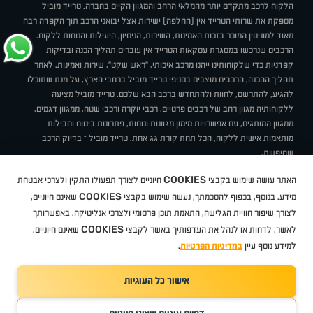
הלקוח לרכב מתקדם יותר מהמלאי הרחב והמגוון הקיים בחברה. טרייד מוביל
מספקת את שרותי הטרייד אין (החלפה) ישירות אצל יבואני הרכב תוך הקפדה רבה
מאוד למוניטין המוכר בזכות האמינות, השירות, הניסיון, היעילות והנוחות ללקוח.
הרכבים שנרכשו במסגרת עסקאות הטרייד אין עוברים תהליך הכנה ובדיקות
קפדניות כדי שלקוחותינו ייהנו מרכב איכותי, "ראש שקט", שירות ואמינות. לאחר
תהליך ההכנה, הרכבים מוצבים בסניפי טרייד מוביל ברחבי הארץ, על מנת שתוכלו
להגיע, להתרשם, לחוות ולהתחדש ברכב הבא שלכם. טרייד מוביל מציעה
ללקוחותיה מגוון רחב של רכבים פרטיים, רכבי יוקרה ורכבי שטח, ממגוון דגמים,
ממגוון המותגים, עם אפשרויות מימון מגוונות ונוחות, פתרונות ביטוח וחבילות
מותאמות אישית ללקוח, הכל תחת קורת גג אחת. טרייד מוביל – בדיוק הרכב
שחיפשת.
אודות
סניפים
טרייד מוביל בעיתונות
תנאי שימוש
מדיניות פרטיות
COOKIES
האתר עושה שימוש בקבצי
חיוניים לצורך תפעולו התקין ולצרכי אבטחת
BUY BACK
תקנון
מבצעים
מגזין טרייד מוביל
איך זה עובד?
דרושים
COOKIES
ניהול העדפות עוגיות
מידע. בנוסף, בכפוף להסכמתך, נעשה שימוש בקבצי
שאינם חיוניים,
לצורך שיפור חוויית הגלישה, התאמת תוכן פרסומי ולצרכי אנליטיקה. באפשרותך
COOKIES
לאשר, לדחות או לנהל את העדפותיך באשר לקבצי
שאינם חיוניים.
קיה
סיטרואן
אופל
פיג'ו
MG
Geely
מזדה
בי ווי די
צ'רי
טסלה
ניסאן
טויוטה
דאצ'יה
פולקסווגן
טסלה
ג'יפ
ב מ וו
לקסוס
אאודי
סקודה
יונדאי
רנו
שברולט
סיאט
מיצובישי
סוזוקי
הונדה
סובארו
סרס
אקספנג
למידע נוסף עיין
במדיניות הפרטיות
.
אישור כל העוגיות
TradeMobile instagram
TradeMobile facebook
TradeMobile youtube
Developed by Media Maven