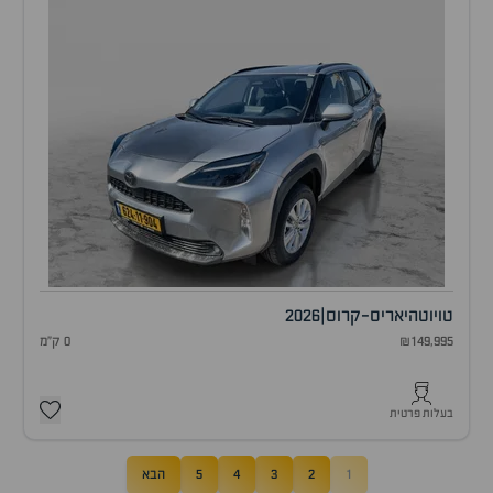
טויוטה
יאריס-קרוס
|
2026
₪149,995
0 ק"מ
בעלות פרטית
1
2
3
4
5
הבא