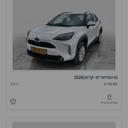
טויוטה
יאריס-קרוס
|
2026
₪149,995
0 ק"מ
בעלות פרטית