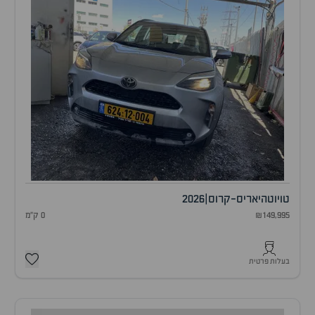
טויוטה
יאריס-קרוס
|
2026
₪149,995
0 ק"מ
בעלות פרטית