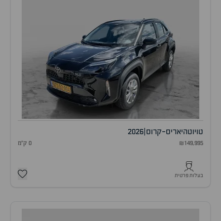
טויוטה
יאריס-קרוס
|
2026
₪149,995
0 ק"מ
בעלות פרטית