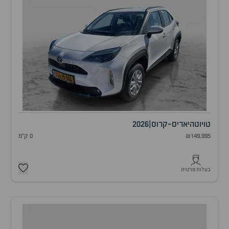
טויוטה
יאריס-קרוס
|
2026
₪149,995
0 ק"מ
בעלות פרטית