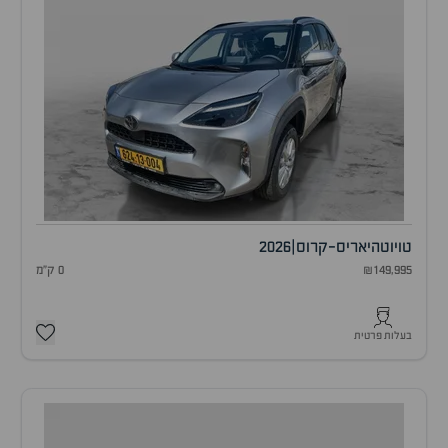
טויוטה
יאריס-קרוס
|
2026
₪149,995
0 ק"מ
בעלות פרטית