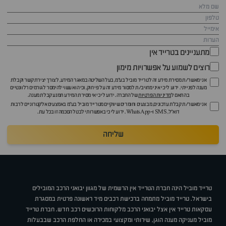
מתעניינים בטרייד אין
רוצים לשמוע על אפשרויות מימון
אני מאשר/ת מסירת מידע זה לטרייד מוביל בע"מ, בעל השליטה במאגר המידע, לצורך יצירת קשר וקבלת
מענה לפנייתי. ידוע לי כי איני מחויב/ת למסור מידע זה על פי חוק, וכי הוא עשוי להימסר לגורמים רלוונטיים
בהתאם ל
מדיניות הפרטיות
של החברה. ידוע לי כי אי מסירת המידע תמנע קבלת מענה.
אני מאשר/ת קבלת עדכונים, מבצעים וחומרים שיווקיים מטרייד מוביל בע"מ באמצעים אלקטרוניים לרבות
דוא״ל, SMS ו-WhatsApp. ידוע לי כי באפשרותי לבטל הסכמה זו בכל עת.
שליחה
טרייד מוביל הינה חברת הטרייד אין הרשמית של מגוון יבואני הרכב המובילים
בישראל. טרייד מוביל מתמחה ברכישת רכבים מיד ראשונה פרטית במסגרת
עסקאות טרייד אין אצל יבואני הרכב מלקוחות הרוכשים רכב חדש. חברת טרייד
מוביל מעניקה מענה הוגן, שירותי ומקצועי במכירה או החלפת הרכב שבבעלות