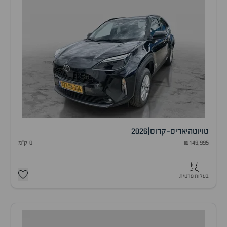
טויוטה
יאריס-קרוס
|
2026
₪149,995
0 ק"מ
בעלות פרטית