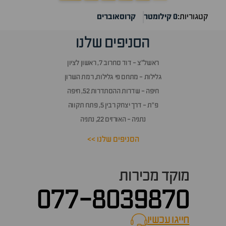
קטגוריות:
0 קילומטר
קרוסאוברים
הסניפים שלנו
ראשל״צ - דוד סחרוב 7, ראשון לציון
גלילות - מתחם פי גלילות, רמת השרון
חיפה - שדרות ההסתדרות 52, חיפה
פ״ת - דרך יצחק רבין 5, פתח תקווה
נתניה - האורזים 22, נתניה
הסניפים שלנו >>
מוקד מכירות
077-8039870
חייגו עכשיו
call now