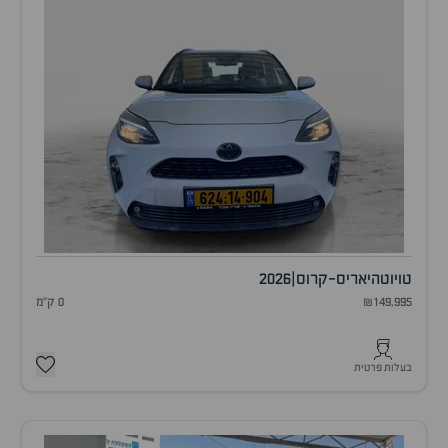
טויוטה
יאריס-קרוס
|
2026
₪149,995
0 ק"מ
בעלות פרטית