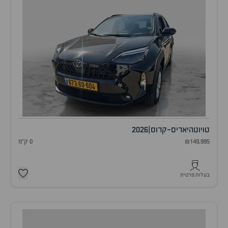
טויוטה
יאריס-קרוס
|
2026
₪149,995
0 ק"מ
בעלות פרטית