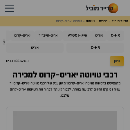
טרייד מוביל
רכבים
טויוטה
טויוטה יאריס-קרוס
AYGO
C
HR
-
אוריס
אייגו-(
)
יאריס-הייבריד
יאריס-קרוס
קורו
>
C
HR
-
אוריס
סינון
נמצאו
65
רכבים
רכבי
טויוטה יאריס-קרוס
למכירה
מתעניינים ברכישת
טויוטה יאריס-קרוס
? מגוון ענק של רכבי
טויוטה יאריס-קרוס
יד
שניה ו 0 ק"מ זמינים לרכישה באתר, לכם רק נותר לבחור את ה
טויוטה יאריס-קרוס
שלכם.