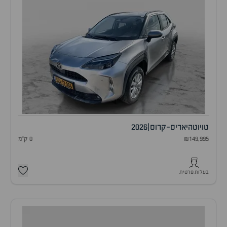
טויוטה
יאריס-קרוס
|
2026
₪149,995
0 ק"מ
בעלות פרטית