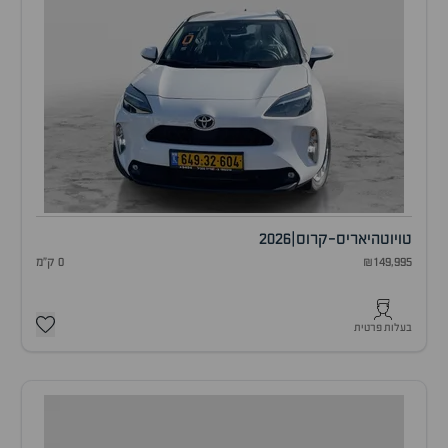
טויוטה
יאריס-קרוס
|
2026
₪149,995
0 ק"מ
בעלות פרטית