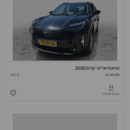
טויוטה
יאריס-קרוס
|
2026
₪149,995
0 ק"מ
בעלות פרטית