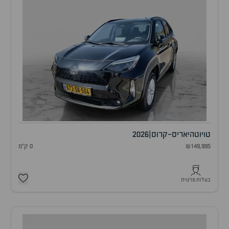
טויוטה
יאריס-קרוס
|
2026
₪149,995
0 ק"מ
בעלות פרטית