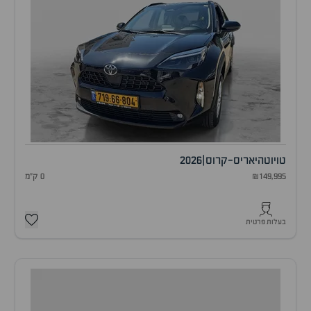
טויוטה
יאריס-קרוס
|
2026
₪149,995
0 ק"מ
בעלות פרטית