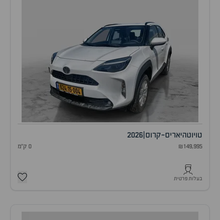
טויוטה
יאריס-קרוס
|
2026
₪149,995
0 ק"מ
בעלות פרטית