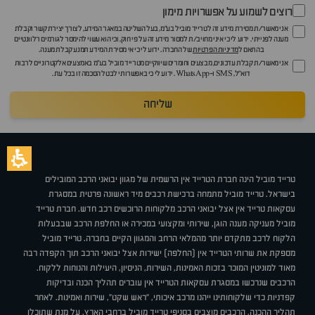
רוצים לשמוע על אפשרויות מימון
אני מאשר/ת מסירת מידע זה לטרייד מוביל בע"מ, בעל השליטה במאגר המידע, לצורך יצירת קשר וקבלת
מענה לפנייתי. ידוע לי כי איני מחויב/ת למסור מידע זה על פי חוק, וכי הוא עשוי להימסר לגורמים רלוונטיים
בהתאם ל
מדיניות הפרטיות
של החברה. ידוע לי כי אי מסירת המידע תמנע קבלת מענה.
אני מאשר/ת קבלת עדכונים, מבצעים וחומרים שיווקיים מטרייד מוביל בע"מ באמצעים אלקטרוניים לרבות
דוא״ל, SMS ו-WhatsApp. ידוע לי כי באפשרותי לבטל הסכמה זו בכל עת.
שליחה
טרייד מוביל הינה חברת הטרייד אין הרשמית של מגוון יבואני הרכב המובילים
בישראל. טרייד מוביל מתמחה ברכישת רכבים מיד ראשונה פרטית במסגרת
עסקאות טרייד אין אצל יבואני הרכב מלקוחות הרוכשים רכב חדש. חברת טרייד
מוביל מעניקה מענה הוגן, שירותי ומקצועי במכירה או החלפת הרכב שבבעלות
הלקוח לרכב מתקדם יותר מהמלאי הרחב והמגוון הקיים בחברה. טרייד מוביל
מספקת את שרותי הטרייד אין (החלפה) ישירות אצל יבואני הרכב תוך הקפדה רבה
מאוד למוניטין המוכר בזכות האמינות, השירות, הניסיון, היעילות והנוחות ללקוח.
הרכבים שנרכשו במסגרת עסקאות הטרייד אין עוברים תהליך הכנה ובדיקות
קפדניות כדי שלקוחותינו ייהנו מרכב איכותי, "ראש שקט", שירות ואמינות. לאחר
תהליך ההכנה, הרכבים מוצבים בסניפי טרייד מוביל ברחבי הארץ, על מנת שתוכלו