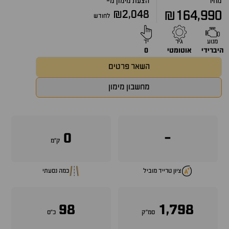
מחיר
הצעת מימון מ-
₪2,048
₪164,990
לחודש
מנוע
גיר
יד
היברידי
אוטומטי
0
השאר פרטים
מחשבון מימון
0
-
ק״מ
ציון טרייד מוביל
כמה נסעתי
98
1,798
סמ״ק
כ״ס