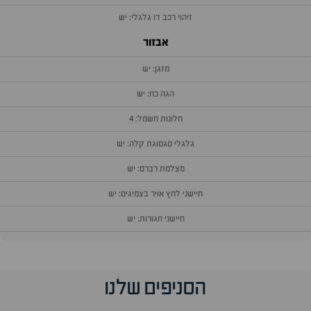
זיהוי רכב דו גלגלי: יש
אבזור
מזגן: יש
הגה כח: יש
חלונות חשמל: 4
גלגלי סגסוגת קלה: יש
מצלמת רברס: יש
חיישני לחץ אויר בצמיגים: יש
חיישני חגורות: יש
וף
הסניפים שלנו
זור