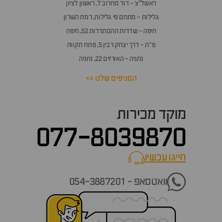
אלות
ראשל״צ - דוד סחרוב 7, ראשון לציון
תשובות
גלילות - מתחם פי גלילות, רמת השרון
חיפה - שדרות ההסתדרות 52, חיפה
פ״ת - דרך יצחק רבין 5, פתח תקווה
נתניה - האורזים 22, נתניה
הסניפים שלנו >>
מוקד מכירות
077-8039870
חייגו עכשיו
call now
וואטסאפ - 054-3887201