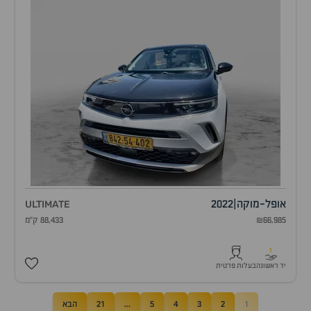
אופל
-
מוקה
|
2022
ULTIMATE
₪66,985
88,433 ק"מ
1
יד ראשונה
בעלות פרטית
1
2
3
4
5
...
21
הבא