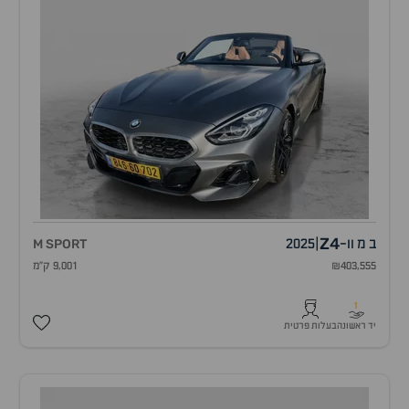
Z4
ב מ וו
-
|
2025
M SPORT
₪403,555
9,001 ק"מ
1
יד ראשונה
בעלות פרטית