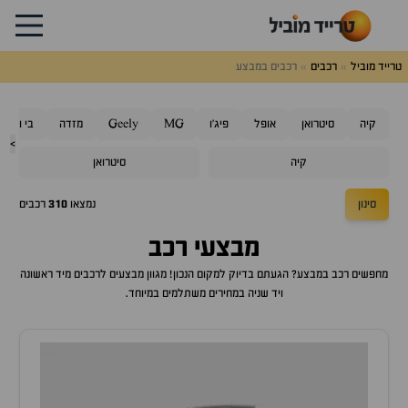
טרייד מוביל
רכבים
רכבים במבצע
קיה
סיטרואן
אופל
פיג'ו
MG
Geely
מזדה
בי ווי די
>
קיה
סיטרואן
סינון
נמצאו
310
רכבים
מבצעי רכב
מחפשים רכב במבצע? הגעתם בדיוק למקום הנכון! מגוון מבצעים לרכבים מיד ראשונה
ויד שניה במחירים משתלמים במיוחד.