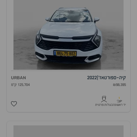
קיה
-
ספורטאז'
|
2022
URBAN
₪98,395
125,704 ק"מ
1
יד ראשונה
בעלות פרטית