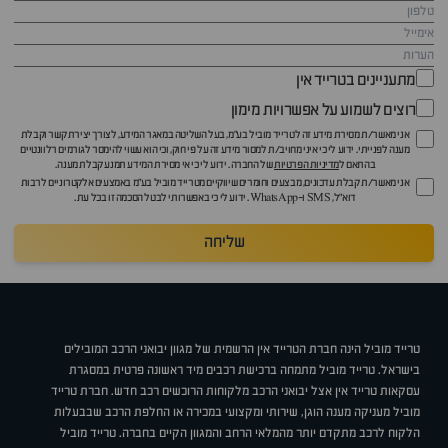
מתעניינים בטרייד אין
רוצים לשמוע על אפשרויות מימון
אני מאשר/ת מסירת מידע זה לטרייד מוביל בע"מ, בעל השליטה במאגר המידע, לצורך יצירת קשר וקבלת
מענה לפנייתי. ידוע לי כי איני מחויב/ת למסור מידע זה על פי חוק, וכי הוא עשוי להימסר לגורמים רלוונטיים
בהתאם ל
מדיניות הפרטיות
של החברה. ידוע לי כי אי מסירת המידע תמנע קבלת מענה.
אני מאשר/ת קבלת עדכונים, מבצעים וחומרים שיווקיים מטרייד מוביל בע"מ באמצעים אלקטרוניים לרבות
דוא״ל, SMS ו-WhatsApp. ידוע לי כי באפשרותי לבטל הסכמה זו בכל עת.
שליחה
טרייד מוביל הינה חברת הטרייד אין הרשמית של מגוון יבואני הרכב המובילים
בישראל. טרייד מוביל מתמחה ברכישת רכבים מיד ראשונה פרטית במסגרת
עסקאות טרייד אין אצל יבואני הרכב מלקוחות הרוכשים רכב חדש. חברת טרייד
מוביל מעניקה מענה הוגן, שירותי ומקצועי במכירה או החלפת הרכב שבבעלות
הלקוח לרכב מתקדם יותר מהמלאי הרחב והמגוון הקיים בחברה. טרייד מוביל