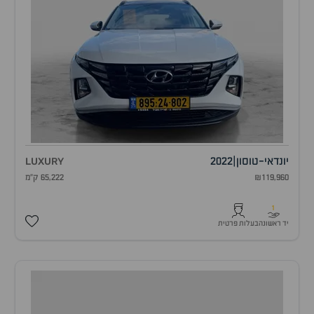
יונדאי
-
טוסון
|
2022
LUXURY
₪119,960
65,222 ק"מ
1
יד ראשונה
בעלות פרטית