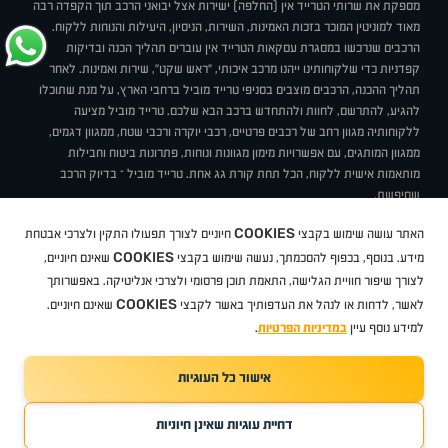
מספקת את שרותי הטרייד אין (החלפה) ישירות אצל יבואני הרכב תוך הקפדה רבה
מאוד למוניטין המוכר בזכות האמינות, השירות, הניסיון, היעילות והנוחות ללקוח.
הרכבים שנרכשו במסגרת עסקאות הטרייד אין עוברים תהליך הכנה ובדיקות
קפדניות כדי שלקוחותינו ייהנו מרכב איכותי, "ראש שקט", שירות ואמינות. לאחר
תהליך ההכנה, הרכבים מוצבים בסניפי טרייד מוביל ברחבי הארץ, על מנת שתוכלו
להגיע, להתרשם, לחוות ולהתחדש ברכב הבא שלכם. טרייד מוביל מציעה
ללקוחותיה מגוון רחב של רכבים פרטיים, רכבי יוקרה ורכבי שטח, ממגוון דגמים,
ממגוון המותגים, עם אפשרויות מימון מגוונות ונוחות, פתרונות ביטוח וחבילות
מותאמות אישית ללקוח, הכל תחת קורת גג אחת. טרייד מוביל – בדיוק הרכב
שחיפשת.
אודות
סניפים
טרייד מוביל בעיתונות
תנאי שימוש
מדיניות פרטיות
COOKIES
האתר עושה שימוש בקבצי
חיוניים לצורך תפעולו התקין ולצרכי אבטחת
BUY BACK
תקנון
מבצעים
מגזין טרייד מוביל
איך זה עובד?
דרושים
COOKIES
ניהול העדפות עוגיות
מידע. בנוסף, בכפוף להסכמתך, נעשה שימוש בקבצי
שאינם חיוניים,
לצורך שיפור חוויית הגלישה, התאמת תוכן פרסומי ולצרכי אנליטיקה. באפשרותך
COOKIES
לאשר, לדחות או לנהל את העדפותיך באשר לקבצי
שאינם חיוניים.
קיה
סיטרואן
אופל
פיג'ו
MG
Geely
מזדה
בי ווי די
צ'רי
טסלה
ניסאן
טויוטה
דאצ'יה
פולקסווגן
טסלה
ג'יפ
ב מ וו
לקסוס
אאודי
סקודה
יונדאי
רנו
שברולט
סיאט
מיצובישי
סוזוקי
הונדה
סובארו
סרס
אקספנג
למידע נוסף עיין
במדיניות הפרטיות
.
אישור כל העוגיות
TradeMobile instagram
TradeMobile facebook
TradeMobile youtube
Developed by Media Maven
דחיית עוגיות שאינן חיוניות
©
כל הזכויות שמורות טרייד מוביל
2026