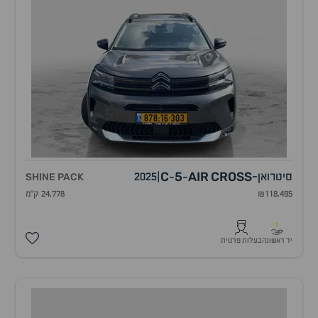
C
5
AIR
CROSS
סיטרואן
-
|
2025
SHINE PACK
-
-
₪118,495
24,778 ק"מ
1
יד ראשונה
בעלות פרטית