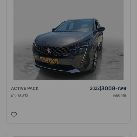
3008
פיג'ו
-
|
2022
ACTIVE PACK
₪85,495
86,872 ק"מ