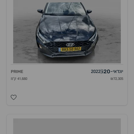
i20
יונדאי
-
|
2022
PRIME
₪72,305
41,680 ק"מ