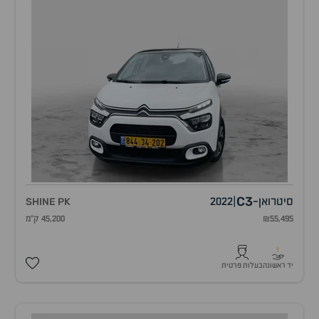
C3
סיטרואן
-
|
2022
SHINE PK
₪55,495
45,200 ק"מ
1
יד ראשונה
בעלות פרטית