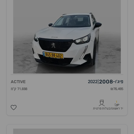
2008
פיג'ו
-
|
2022
ACTIVE
₪76,495
71,698 ק"מ
1
יד ראשונה
בעלות פרטית