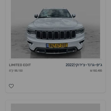
ג'יפ
-
גרנד-צ'ירוקי
|
2022
LIMITED EDIT
₪160,495
99,150 ק"מ