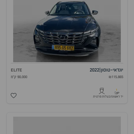
יונדאי
-
טוסון
|
2022
ELITE
₪115,865
90,000 ק"מ
1
יד ראשונה
בעלות פרטית