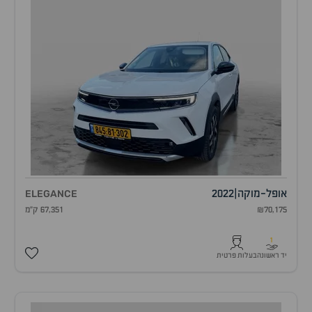
אופל
-
מוקה
|
2022
ELEGANCE
₪70,175
67,351 ק"מ
1
יד ראשונה
בעלות פרטית