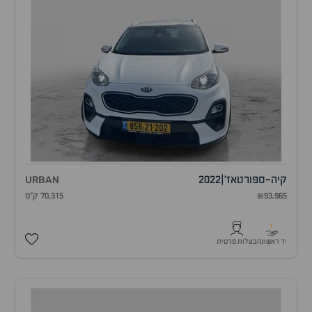
קיה
-
ספורטאז'
|
2022
URBAN
₪93,965
70,315 ק"מ
1
יד ראשונה
בעלות פרטית