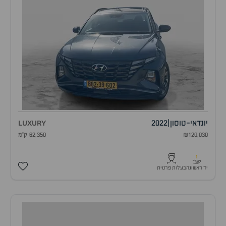
יונדאי
-
טוסון
|
2022
LUXURY
₪120,030
62,350 ק"מ
1
יד ראשונה
בעלות פרטית