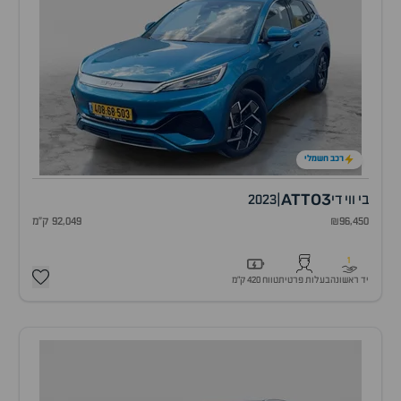
רכב חשמלי
ATTO3
בי ווי די
|
2023
₪96,450
92,049 ק"מ
1
יד ראשונה
בעלות פרטית
טווח 420 ק״מ