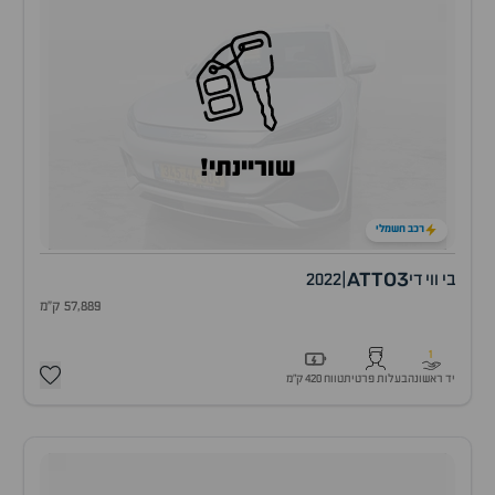
שוריינתי!
רכב חשמלי
ATTO3
בי ווי די
|
2022
57,889 ק"מ
1
יד ראשונה
בעלות פרטית
טווח 420 ק״מ