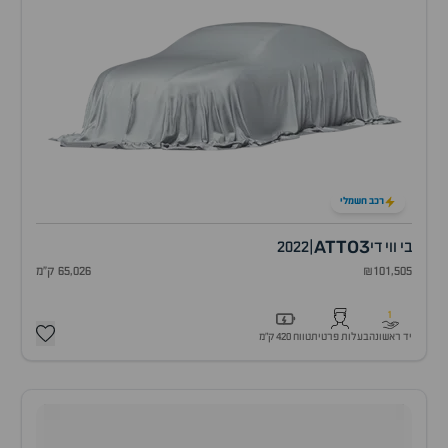
רכב חשמלי
ATTO3
בי ווי די
|
2022
₪101,505
65,026 ק"מ
1
יד ראשונה
בעלות פרטית
טווח 420 ק״מ