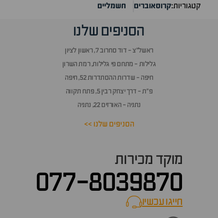
קטגוריות:
קרוסאוברים
חשמליים
הסניפים שלנו
ראשל״צ - דוד סחרוב 7, ראשון לציון
גלילות - מתחם פי גלילות, רמת השרון
חיפה - שדרות ההסתדרות 52, חיפה
פ״ת - דרך יצחק רבין 5, פתח תקווה
נתניה - האורזים 22, נתניה
הסניפים שלנו >>
מוקד מכירות
077-8039870
חייגו עכשיו
call now