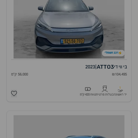
רכב חשמלי
ATTO3
בי ווי די
|
2023
₪104,495
56,000 ק"מ
1
יד ראשונה
בעלות פרטית
טווח 420 ק״מ