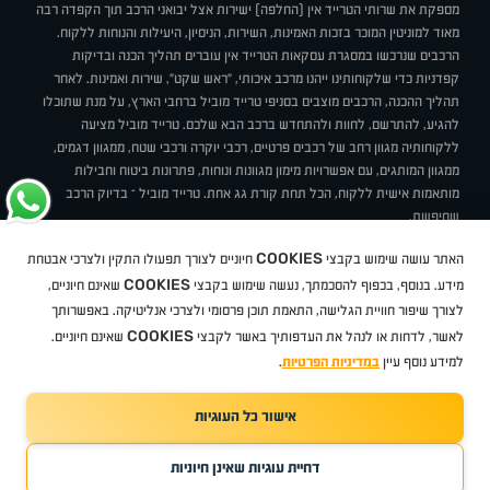
מספקת את שרותי הטרייד אין (החלפה) ישירות אצל יבואני הרכב תוך הקפדה רבה
מאוד למוניטין המוכר בזכות האמינות, השירות, הניסיון, היעילות והנוחות ללקוח.
הרכבים שנרכשו במסגרת עסקאות הטרייד אין עוברים תהליך הכנה ובדיקות
קפדניות כדי שלקוחותינו ייהנו מרכב איכותי, "ראש שקט", שירות ואמינות. לאחר
תהליך ההכנה, הרכבים מוצבים בסניפי טרייד מוביל ברחבי הארץ, על מנת שתוכלו
להגיע, להתרשם, לחוות ולהתחדש ברכב הבא שלכם. טרייד מוביל מציעה
ללקוחותיה מגוון רחב של רכבים פרטיים, רכבי יוקרה ורכבי שטח, ממגוון דגמים,
ממגוון המותגים, עם אפשרויות מימון מגוונות ונוחות, פתרונות ביטוח וחבילות
מותאמות אישית ללקוח, הכל תחת קורת גג אחת. טרייד מוביל – בדיוק הרכב
שחיפשת.
אודות
סניפים
טרייד מוביל בעיתונות
תנאי שימוש
מדיניות פרטיות
COOKIES
האתר עושה שימוש בקבצי
חיוניים לצורך תפעולו התקין ולצרכי אבטחת
BUY BACK
תקנון
מבצעים
מגזין טרייד מוביל
איך זה עובד?
דרושים
COOKIES
ניהול העדפות עוגיות
מידע. בנוסף, בכפוף להסכמתך, נעשה שימוש בקבצי
שאינם חיוניים,
לצורך שיפור חוויית הגלישה, התאמת תוכן פרסומי ולצרכי אנליטיקה. באפשרותך
COOKIES
לאשר, לדחות או לנהל את העדפותיך באשר לקבצי
שאינם חיוניים.
קיה
סיטרואן
אופל
פיג'ו
MG
Geely
מזדה
בי ווי די
צ'רי
טסלה
ניסאן
טויוטה
דאצ'יה
פולקסווגן
טסלה
ג'יפ
ב מ וו
לקסוס
אאודי
סקודה
יונדאי
רנו
שברולט
סיאט
מיצובישי
סוזוקי
הונדה
סובארו
סרס
אקספנג
למידע נוסף עיין
במדיניות הפרטיות
.
אישור כל העוגיות
TradeMobile instagram
TradeMobile facebook
TradeMobile youtube
Developed by Media Maven
דחיית עוגיות שאינן חיוניות
©
כל הזכויות שמורות טרייד מוביל
2026