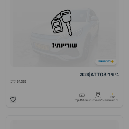
שוריינתי!
רכב חשמלי
ATTO3
בי ווי די
|
2023
34,395 ק"מ
1
יד ראשונה
בעלות פרטית
טווח 420 ק״מ