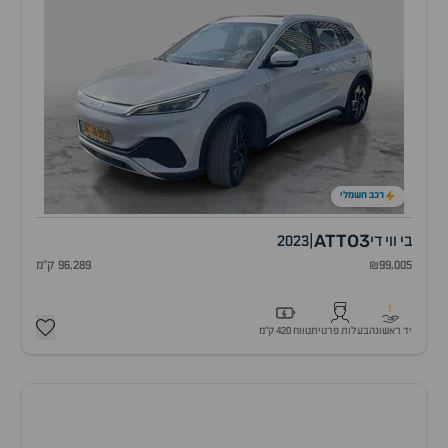
רכב חשמלי
ATTO3
בי ווי די
|
2023
₪99,005
96,289 ק"מ
1
יד ראשונה
בעלות פרטית
טווח 420 ק״מ