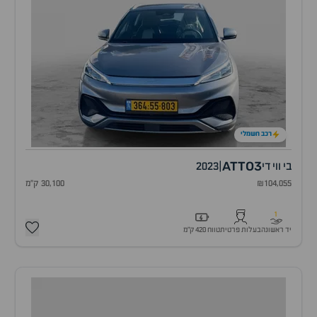
רכב חשמלי
ATTO3
בי ווי די
|
2023
₪104,055
30,100 ק"מ
1
יד ראשונה
בעלות פרטית
טווח 420 ק״מ