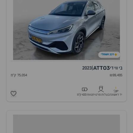
רכב חשמלי
ATTO3
בי ווי די
|
2023
₪99,495
75,054 ק"מ
1
יד ראשונה
בעלות פרטית
טווח 420 ק״מ