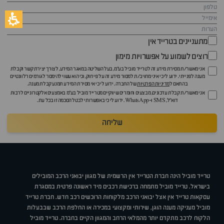
מתעניינים בטרייד אין
רוצים לשמוע על אפשרויות מימון
אני מאשר/ת מסירת מידע זה לטרייד מוביל בע"מ, בעל השליטה במאגר המידע, לצורך יצירת קשר וקבלת
מענה לפנייתי. ידוע לי כי איני מחויב/ת למסור מידע זה על פי חוק, וכי הוא עשוי להימסר לגורמים רלוונטיים
בהתאם ל
מדיניות הפרטיות
של החברה. ידוע לי כי אי מסירת המידע תמנע קבלת מענה.
אני מאשר/ת קבלת עדכונים, מבצעים וחומרים שיווקיים מטרייד מוביל בע"מ באמצעים אלקטרוניים לרבות
דוא״ל, SMS ו-WhatsApp. ידוע לי כי באפשרותי לבטל הסכמה זו בכל עת.
שליחה
טרייד מוביל הינה חברת הטרייד אין הרשמית של מגוון יבואני הרכב המובילים
בישראל. טרייד מוביל מתמחה ברכישת רכבים מיד ראשונה פרטית במסגרת
עסקאות טרייד אין אצל יבואני הרכב מלקוחות הרוכשים רכב חדש. חברת טרייד
מוביל מעניקה מענה הוגן, שירותי ומקצועי במכירה או החלפת הרכב שבבעלות
הלקוח לרכב מתקדם יותר מהמלאי הרחב והמגוון הקיים בחברה. טרייד מוביל