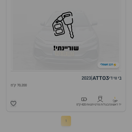
שוריינתי!
רכב חשמלי
ATTO3
בי ווי די
|
2023
70,200 ק"מ
1
יד ראשונה
בעלות פרטית
טווח 420 ק״מ
1