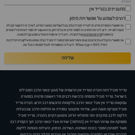
מתעניינים בטרייד אין
רוצים לשמוע על אפשרויות מימון
אני מאשר/ת מסירת מידע זה לטרייד מוביל בע"מ, בעל השליטה במאגר המידע, לצורך יצירת קשר וקבלת
מענה לפנייתי. ידוע לי כי איני מחויב/ת למסור מידע זה על פי חוק, וכי הוא עשוי להימסר לגורמים רלוונטיים
בהתאם ל
מדיניות הפרטיות
של החברה. ידוע לי כי אי מסירת המידע תמנע קבלת מענה.
אני מאשר/ת קבלת עדכונים, מבצעים וחומרים שיווקיים מטרייד מוביל בע"מ באמצעים אלקטרוניים לרבות
דוא״ל, SMS ו-WhatsApp. ידוע לי כי באפשרותי לבטל הסכמה זו בכל עת.
שליחה
טרייד מוביל הינה חברת הטרייד אין הרשמית של מגוון יבואני הרכב המובילים
בישראל. טרייד מוביל מתמחה ברכישת רכבים מיד ראשונה פרטית במסגרת
עסקאות טרייד אין אצל יבואני הרכב מלקוחות הרוכשים רכב חדש. חברת טרייד
מוביל מעניקה מענה הוגן, שירותי ומקצועי במכירה או החלפת הרכב שבבעלות
הלקוח לרכב מתקדם יותר מהמלאי הרחב והמגוון הקיים בחברה. טרייד מוביל
מספקת את שרותי הטרייד אין (החלפה) ישירות אצל יבואני הרכב תוך הקפדה רבה
מאוד למוניטין המוכר בזכות האמינות, השירות, הניסיון, היעילות והנוחות ללקוח.
הרכבים שנרכשו במסגרת עסקאות הטרייד אין עוברים תהליך הכנה ובדיקות