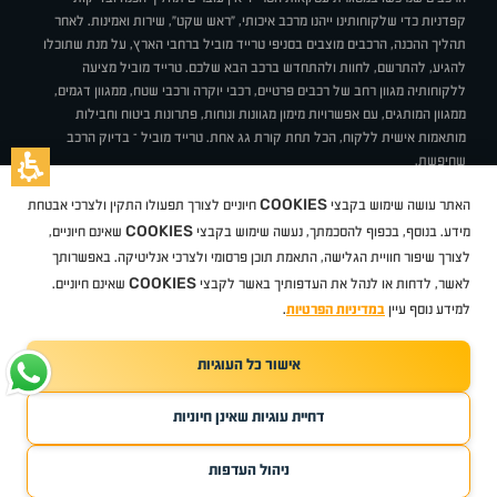
קפדניות כדי שלקוחותינו ייהנו מרכב איכותי, "ראש שקט", שירות ואמינות. לאחר
תהליך ההכנה, הרכבים מוצבים בסניפי טרייד מוביל ברחבי הארץ, על מנת שתוכלו
להגיע, להתרשם, לחוות ולהתחדש ברכב הבא שלכם. טרייד מוביל מציעה
ללקוחותיה מגוון רחב של רכבים פרטיים, רכבי יוקרה ורכבי שטח, ממגוון דגמים,
ממגוון המותגים, עם אפשרויות מימון מגוונות ונוחות, פתרונות ביטוח וחבילות
מותאמות אישית ללקוח, הכל תחת קורת גג אחת. טרייד מוביל – בדיוק הרכב
שחיפשת.
אודות
סניפים
טרייד מוביל בעיתונות
תנאי שימוש
מדיניות פרטיות
COOKIES
האתר עושה שימוש בקבצי
חיוניים לצורך תפעולו התקין ולצרכי אבטחת
BUY BACK
תקנון
מבצעים
מגזין טרייד מוביל
איך זה עובד?
דרושים
COOKIES
ניהול העדפות עוגיות
מידע. בנוסף, בכפוף להסכמתך, נעשה שימוש בקבצי
שאינם חיוניים,
לצורך שיפור חוויית הגלישה, התאמת תוכן פרסומי ולצרכי אנליטיקה. באפשרותך
COOKIES
לאשר, לדחות או לנהל את העדפותיך באשר לקבצי
שאינם חיוניים.
קיה
סיטרואן
אופל
פיג'ו
MG
מזדה
בי ווי די
צ'רי
טסלה
ניסאן
טויוטה
דאצ'יה
פולקסווגן
טסלה
ג'יפ
ב מ וו
לקסוס
אאודי
סקודה
יונדאי
רנו
שברולט
סיאט
מיצובישי
סוזוקי
הונדה
סובארו
סרס
אקספנג
למידע נוסף עיין
במדיניות הפרטיות
.
אישור כל העוגיות
TradeMobile instagram
TradeMobile facebook
TradeMobile youtube
Developed by Media Maven
דחיית עוגיות שאינן חיוניות
©
כל הזכויות שמורות טרייד מוביל
2026
ריגו מרקטינג - קידום אתרים
ניהול העדפות
חפשו עבורי
קנו ממני