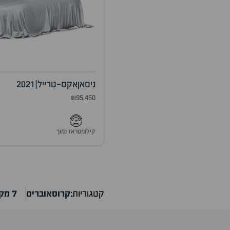
ניסאן
אקס-טרייל
|
2021
₪95,450
קילומטראז נמוך
קטגוריות:
קרוסאוברים
7 מקומות