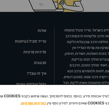
ילים בישראל. טרייד מוביל מתמחה
אודות
אני הרכב מלקוחות הרוכשים רכב
טרייד מוביל בעיתונות
או החלפת הרכב שבבעלות הלקוח
ספקת את שרותי הטרייד אין
מדיניות פרטיות
בזכות האמינות, השירות, הניסיון,
וברים תהליך הכנה ובדיקות
מבצעים
ת. לאחר תהליך ההכנה, הרכבים
רשם, לחוות ולהתחדש ברכב הבא
איך זה עובד?
 יוקרה ורכבי שטח, ממגוון דגמים,
חבילות מותאמות אישית ללקוח, הכל
ניהול העדפות עוגיות
COOKIES
 ולצרכי אבטחת מידע. בנוסף, בכפוף להסכמתך, נעשה שימוש בקבצי
שאי
סלה
ניסאן
טויוטה
דאצ'יה
פולקסווגן
טסלה
ג'יפ
ב מ וו
לקסוס
אאודי
סקודה
יונדאי
רנו
שברו
COOKIES
בצי
שאינם חיוניים. למידע נוסף עיין
במדיניות הפרטיות
.