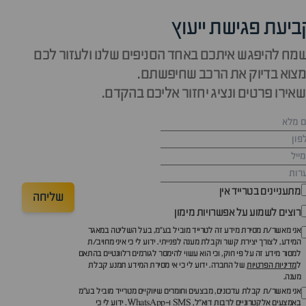
ביעת פגישת ייעוץ
מח להיפגש איתכם באחד הסניפים שלנו ולעזור לכם
צוא בדיוק את הרכב שחיפשתם.
אירו פרטים ונציג יחזור אליכם בהקדם.
מתעניינים בטרייד אין
שליחה
רוצים לשמוע על אפשרויות מימון
אני מאשר/ת מסירת מידע זה לטרייד מוביל בע"מ, בעל השליטה במאגר
המידע, לצורך יצירת קשר וקבלת מענה לפנייתי. ידוע לי כי איני מחויב/ת
למסור מידע זה על פי חוק, וכי הוא עשוי להימסר לגורמים רלוונטיים בהתאם
ל
מדיניות הפרטיות
של החברה. ידוע לי כי אי מסירת המידע תמנע קבלת
מענה.
אני מאשר/ת קבלת עדכונים, מבצעים וחומרים שיווקיים מטרייד מוביל בע"מ
באמצעים אלקטרוניים לרבות דוא״ל, SMS ו-WhatsApp. ידוע לי כי