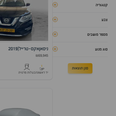
+
קטגוריה
+
צבע
+
מספר מושבים
ניסאן
אקס-טרייל
|
2019
+
סוג מנוע
₪69,945
1
סנן תוצאות
יד ראשונה
בעלות פרטית