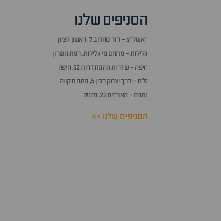
הסניפים שלנו
ראשל״צ - דוד סחרוב 7, ראשון לציון
גלילות - מתחם פי גלילות, רמת השרון
חיפה - שדרות ההסתדרות 52, חיפה
פ״ת - דרך יצחק רבין 5, פתח תקווה
נתניה - האורזים 22, נתניה
הסניפים שלנו >>