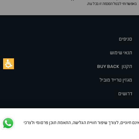
באפשרותי לבטל הסכמה זו בכל עת.
סניפים
תנאי שימוש
תקנון
BUY BACK
מגזין טרייד מוביל
דרושים
נם חיוניים, לצורך שיפור חוויית הגלישה, התאמת תוכן פרסומי ולצרכי
לט
סיאט
מיצובישי
סוזוקי
הונדה
סובארו
סרס
אקספנג