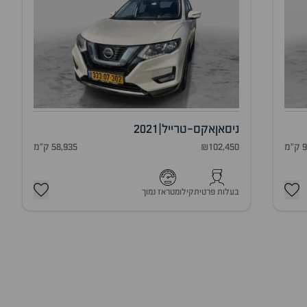
ניסאן
אקס-טרייל
|
2021
מ
₪102,450
58,935 ק"מ
בעלות פרטית
קילומטראז נמוך