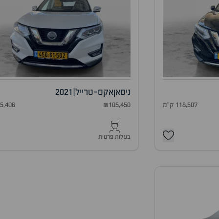
ניסאן
אקס-טרייל
|
2021
118,507 ק"מ
₪105,450
95,406 ק"
בעלות פרטית