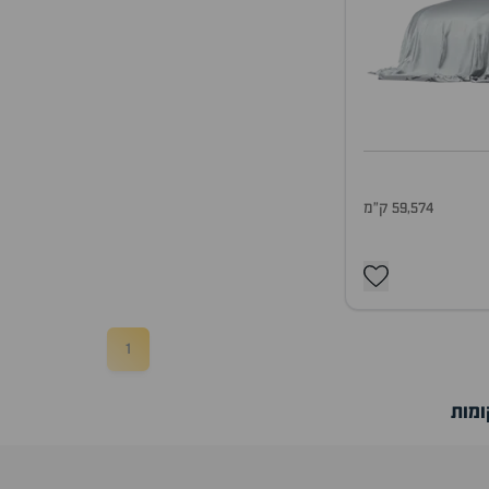
59,574 ק"מ
1