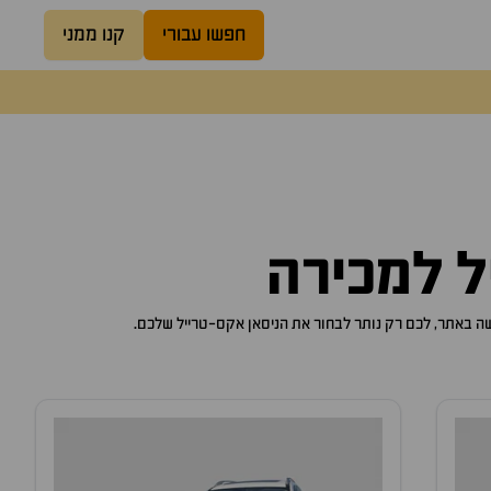
חפשו עבורי
קנו ממני
ל
למכירה
ניסאן אקס-טרייל
שלכם.