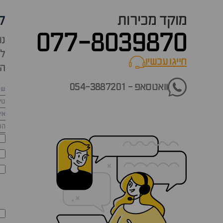
מוקד מכירות
ק
077-8039870
נש
למ
חייגו עכשיו
call now
הש
וואטסאפ - 054-3887201