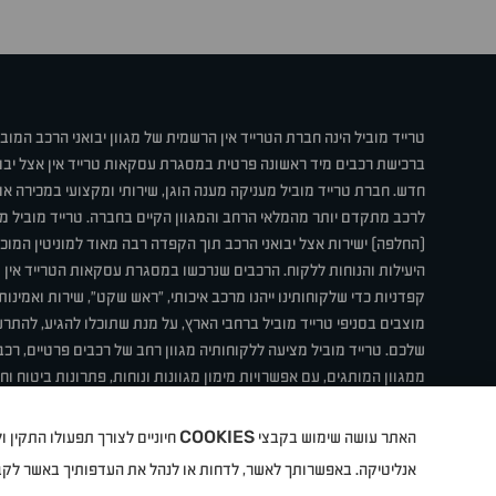
טרייד מוביל הינה חברת הטרייד אין הרשמית של מגוון יבואני הרכב המוב
ברכישת רכבים מיד ראשונה פרטית במסגרת עסקאות טרייד אין אצל יבו
חדש. חברת טרייד מוביל מעניקה מענה הוגן, שירותי ומקצועי במכירה 
לרכב מתקדם יותר מהמלאי הרחב והמגוון הקיים בחברה. טרייד מוביל מ
(החלפה) ישירות אצל יבואני הרכב תוך הקפדה רבה מאוד למוניטין המוכר 
היעילות והנוחות ללקוח. הרכבים שנרכשו במסגרת עסקאות הטרייד אין ע
קפדניות כדי שלקוחותינו ייהנו מרכב איכותי, "ראש שקט", שירות ואמינו
מוצבים בסניפי טרייד מוביל ברחבי הארץ, על מנת שתוכלו להגיע, להת
שלכם. טרייד מוביל מציעה ללקוחותיה מגוון רחב של רכבים פרטיים, רכבי
ממגוון המותגים, עם אפשרויות מימון מגוונות ונוחות, פתרונות ביטוח ו
תחת קורת גג אחת. טרייד מוביל – בדיוק הרכב שחיפשת.
COOKIES
האתר עושה שימוש בקבצי
חיוניים לצורך תפעולו התקין
קיה
סיטרואן
אופל
פיג'ו
MG
Geely
מזדה
בי ווי די
צ'רי
ט
אנליטיקה. באפשרותך לאשר, לדחות או לנהל את העדפותיך באשר לק