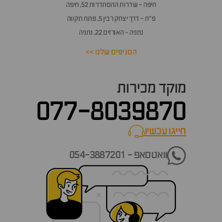
חיפה - שדרות ההסתדרות 52, חיפה
פ״ת - דרך יצחק רבין 5, פתח תקווה
נתניה - האורזים 22, נתניה
הסניפים שלנו >>
מוקד מכירות
077-8039870
חייגו עכשיו
call now
וואטסאפ - 054-3887201