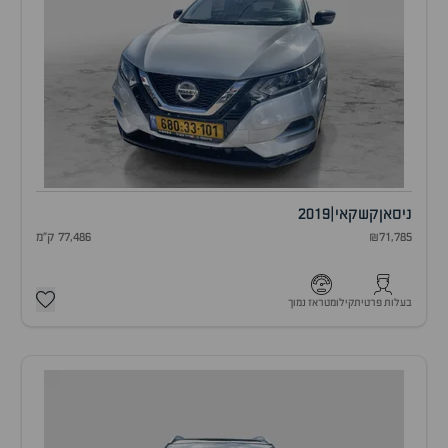
ניסאן
קשקאי
|
2019
₪71,785
77,486 ק"מ
בעלות פרטית
קילומטראז נמוך