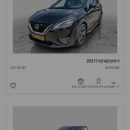
ניסאן
קשקאי
|
2021
₪102,485
55,761 ק"מ
1
יד ראשונה
בעלות פרטית
קילומטראז נמוך