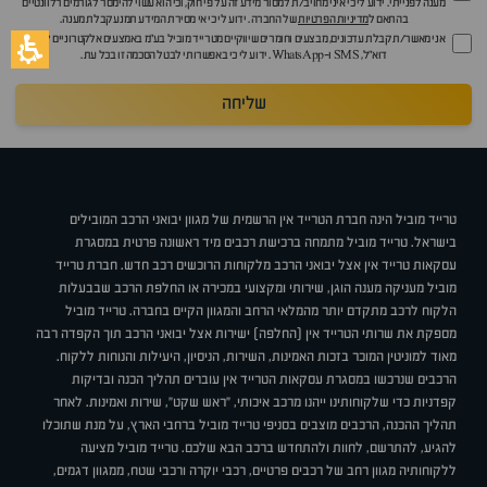
מענה לפנייתי. ידוע לי כי איני מחויב/ת למסור מידע זה על פי חוק, וכי הוא עשוי להימסר לגורמים רלוונטיים
בהתאם ל
מדיניות הפרטיות
של החברה. ידוע לי כי אי מסירת המידע תמנע קבלת מענה.
אני מאשר/ת קבלת עדכונים, מבצעים וחומרים שיווקיים מטרייד מוביל בע"מ באמצעים אלקטרוניים לרבות
דוא״ל, SMS ו-WhatsApp. ידוע לי כי באפשרותי לבטל הסכמה זו בכל עת.
שליחה
טרייד מוביל הינה חברת הטרייד אין הרשמית של מגוון יבואני הרכב המובילים
בישראל. טרייד מוביל מתמחה ברכישת רכבים מיד ראשונה פרטית במסגרת
עסקאות טרייד אין אצל יבואני הרכב מלקוחות הרוכשים רכב חדש. חברת טרייד
מוביל מעניקה מענה הוגן, שירותי ומקצועי במכירה או החלפת הרכב שבבעלות
הלקוח לרכב מתקדם יותר מהמלאי הרחב והמגוון הקיים בחברה. טרייד מוביל
מספקת את שרותי הטרייד אין (החלפה) ישירות אצל יבואני הרכב תוך הקפדה רבה
מאוד למוניטין המוכר בזכות האמינות, השירות, הניסיון, היעילות והנוחות ללקוח.
הרכבים שנרכשו במסגרת עסקאות הטרייד אין עוברים תהליך הכנה ובדיקות
קפדניות כדי שלקוחותינו ייהנו מרכב איכותי, "ראש שקט", שירות ואמינות. לאחר
תהליך ההכנה, הרכבים מוצבים בסניפי טרייד מוביל ברחבי הארץ, על מנת שתוכלו
להגיע, להתרשם, לחוות ולהתחדש ברכב הבא שלכם. טרייד מוביל מציעה
ללקוחותיה מגוון רחב של רכבים פרטיים, רכבי יוקרה ורכבי שטח, ממגוון דגמים,