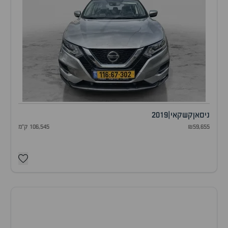
ניסאן
קשקאי
|
2019
₪59,655
106,545 ק"מ