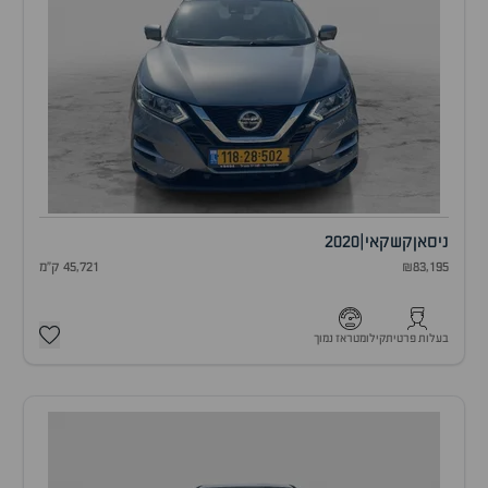
ניסאן
קשקאי
|
2020
₪83,195
45,721 ק"מ
בעלות פרטית
קילומטראז נמוך