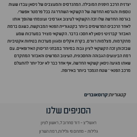
יצרנית הרכב היפנית המובילה. המהנדסים והמעצבים של ניסאן עבדו שעות
נוספות והגרסא החדשה של הקשקאי השתדרגה בכל פרמטר אפשרי.
בגרסה החדשה שלו זכה הקשקאי לעיצוב אגרסיבי ועוצמתי שהופך אותו
לאחד הרכבים המרשימים ביותר בקטגוריית הפנאי המבוקשת, כשגם ברמת
האבזור קברניטי ניסאן לא חסכו בדבר. הקשקאי מצויד במערכות שמע
מתקדמות, מצלמות רוורס, בקרת אקלים ומגוון מערכות בטיחות אקטיביות
שבזכותן זכה הקשקאי לציון גבוה במיוחד במבחני הריסוק האירופאיים. עם
רמת הביצועים הגבוהה והחסכונית, העיצוב המרשים והאבזור המתקדם
שאתו מגיעה ניסאן קשקאי החדשה, אף אחד כבר לא יוכל יותר להתעלם
מרכב הפנאי – שטח הנמכר ביותר באירופה.
קטגוריות:
קרוסאוברים
הסניפים שלנו
ראשל״צ - דוד סחרוב 7, ראשון לציון
גלילות - מתחם פי גלילות, רמת השרון