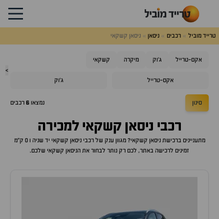
טרייד מוביל
רכבים
ניסאן
ניסאן קשקאי
אקס-טרייל
ג'וק
מיקרה
קשקאי
>
אקס-טרייל
ג'וק
סינון
נמצאו
6
רכבים
רכבי
ניסאן קשקאי
למכירה
מתעניינים ברכישת
ניסאן קשקאי
? מגוון ענק של רכבי
ניסאן קשקאי
יד שניה ו 0 ק"מ
זמינים לרכישה באתר, לכם רק נותר לבחור את ה
ניסאן קשקאי
שלכם.