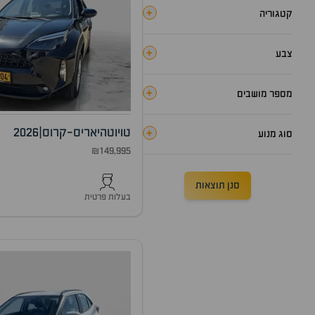
+
קטגוריה
+
צבע
+
מספר מושבים
טויוטה
יאריס-קרוס
|
2026
+
סוג מנוע
₪149,995
סנן תוצאות
בעלות פרטית