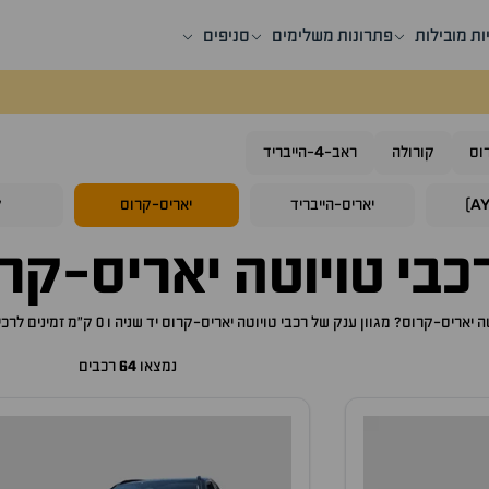
ות מובילות
פתרונות משלימים
סניפים
4
וס
קורולה
ראב-
-הייבריד
A
)
יאריס-הייבריד
יאריס-קרוס
ק
כבי
טויוטה יאריס-קר
ה יאריס-קרוס
? מגוון ענק של רכבי
טויוטה יאריס-קרוס
יד שניה ו 0 ק"מ זמינים לרכישה באתר, לכם רק נותר לבחור את ה
נמצאו
64
רכבים