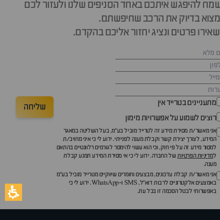
מח להיפגש איתכם באחד הסניפים שלנו ולעזור לכם
צוא בדיוק את הרכב שחיפשתם.
אירו פרטים ונציג יחזור אליכם בהקדם.
מתעניינים בטרייד אין
שליחה
רוצים לשמוע על אפשרויות מימון
אני מאשר/ת מסירת מידע זה לטרייד מוביל בע"מ, בעל השליטה במאגר
המידע, לצורך יצירת קשר וקבלת מענה לפנייתי. ידוע לי כי איני מחויב/ת
למסור מידע זה על פי חוק, וכי הוא עשוי להימסר לגורמים רלוונטיים בהתאם
ל
מדיניות הפרטיות
של החברה. ידוע לי כי אי מסירת המידע תמנע קבלת
מענה.
אני מאשר/ת קבלת עדכונים, מבצעים וחומרים שיווקיים מטרייד מוביל בע"מ
באמצעים אלקטרוניים לרבות דוא״ל, SMS ו-WhatsApp. ידוע לי כי
באפשרותי לבטל הסכמה זו בכל עת.