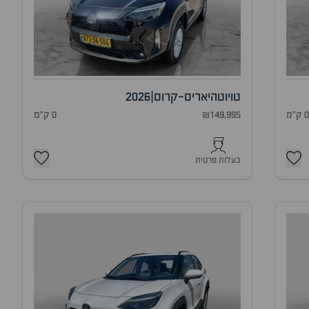
טויוטה
יאריס-קרוס
|
2026
 ק"מ
₪149,995
0 ק"מ
בעלות פרטית