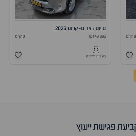
טויוטה
יאריס-קרוס
|
2026
 ק"מ
₪149,995
0 ק"מ
בעלות פרטית
ביעת פגישת ייעוץ