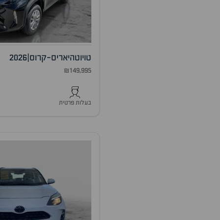
טויוטה
יאריס-קרוס
|
2026
₪149,995
בעלות פרטית