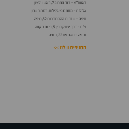
ראשל״צ - דוד סחרוב 7, ראשון לציון
גלילות - מתחם פי גלילות, רמת השרון
חיפה - שדרות ההסתדרות 52, חיפה
פ״ת - דרך יצחק רבין 5, פתח תקווה
נתניה - האורזים 22, נתניה
הסניפים שלנו >>