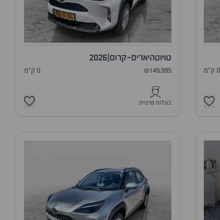
טויוטה
יאריס-קרוס
|
2026
 ק"מ
₪149,995
0 ק"מ
בעלות פרטית