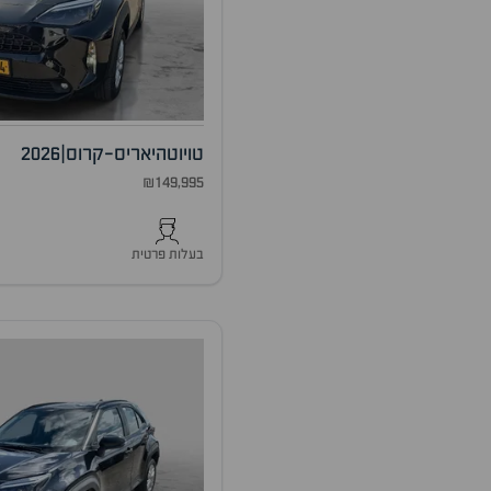
טויוטה
יאריס-קרוס
|
2026
₪149,995
בעלות פרטית