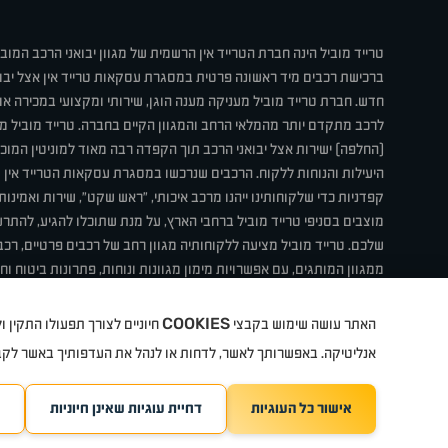
טרייד מוביל הינה חברת הטרייד אין הרשמית של מגוון יבואני הרכב המוב
ברכישת רכבים מיד ראשונה פרטית במסגרת עסקאות טרייד אין אצל יבו
חדש. חברת טרייד מוביל מעניקה מענה הוגן, שירותי ומקצועי במכירה 
לרכב מתקדם יותר מהמלאי הרחב והמגוון הקיים בחברה. טרייד מוביל מ
(החלפה) ישירות אצל יבואני הרכב תוך הקפדה רבה מאוד למוניטין המוכר 
היעילות והנוחות ללקוח. הרכבים שנרכשו במסגרת עסקאות הטרייד אין ע
קפדניות כדי שלקוחותינו ייהנו מרכב איכותי, "ראש שקט", שירות ואמינו
מוצבים בסניפי טרייד מוביל ברחבי הארץ, על מנת שתוכלו להגיע, להת
שלכם. טרייד מוביל מציעה ללקוחותיה מגוון רחב של רכבים פרטיים, רכבי
ממגוון המותגים, עם אפשרויות מימון מגוונות ונוחות, פתרונות ביטוח ו
תחת קורת גג אחת. טרייד מוביל – בדיוק הרכב שחיפשת.
COOKIES
האתר עושה שימוש בקבצי
חיוניים לצורך תפעולו התקין
קיה
סיטרואן
אופל
פיג'ו
MG
Geely
מזדה
בי ווי די
צ'רי
ט
אנליטיקה. באפשרותך לאשר, לדחות או לנהל את העדפותיך באשר לק
אישור כל העוגיות
דחיית עוגיות שאינן חיוניות
TradeMobile instagram
ריגו מרקטינג - קידום 
TradeMobile facebook
TradeMobile youtube