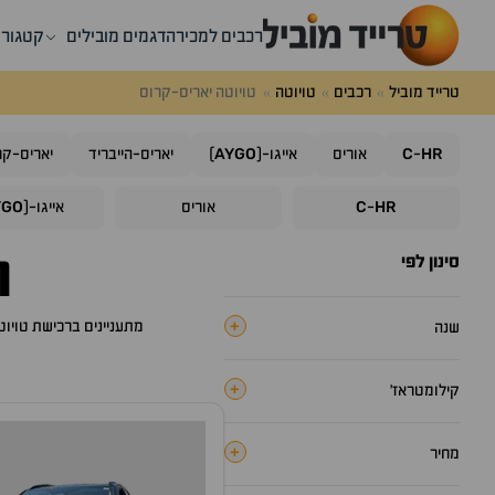
רכבים למכירה
דגמים מובילים
קטגורי
טרייד מוביל
רכבים
טויוטה
טויוטה יאריס-קרוס
AYGO
C
HR
-
אוריס
אייגו-(
)
יאריס-הייבריד
יאריס-קר
YGO
C
HR
-
אוריס
אייגו-(
ר
סינון לפי
+
מתעניינים ברכישת
טויוט
שנה
+
קילומטראז׳
+
מחיר