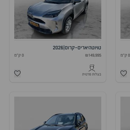
טויוטה
יאריס-קרוס
|
2026
 ק"מ
₪149,995
0 ק"מ
בעלות פרטית