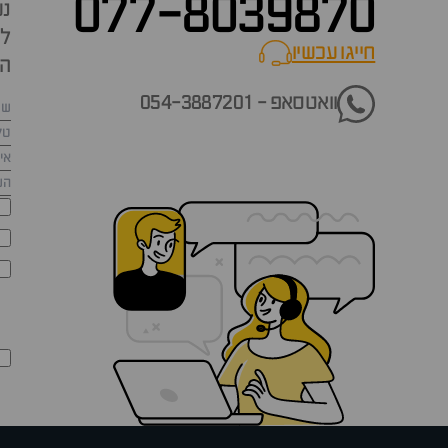
077-8039870
נש
למ
חייגו עכשיו
call now
הש
וואטסאפ - 054-3887201