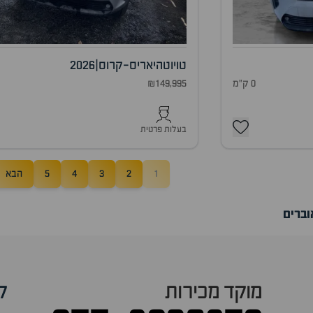
טויוטה
יאריס-קרוס
|
2026
0 ק"מ
₪149,995
0
בעלות פרטית
1
2
3
4
5
הבא
וברים
מוקד מכירות
ק