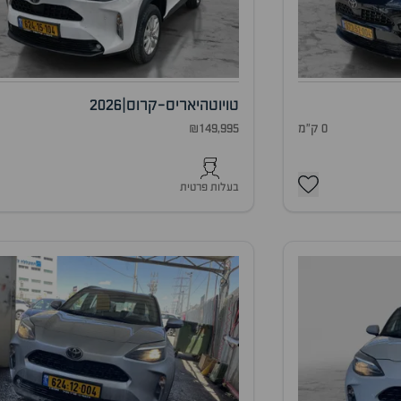
טויוטה
יאריס-קרוס
|
2026
0 ק"מ
₪149,995
0
בעלות פרטית