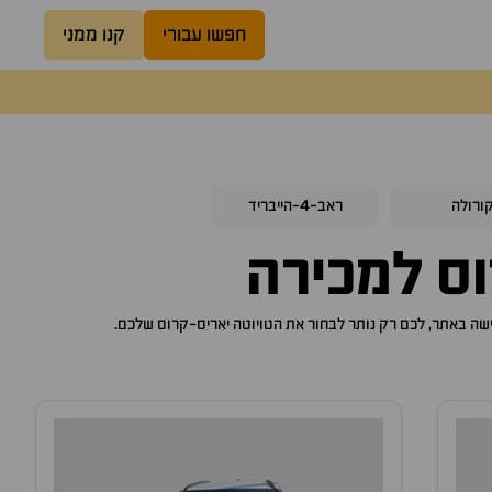
חפשו עבורי
קנו ממני
4
ורולה
ראב-
-הייבריד
וס
למכירה
טויוטה יאריס-קרוס
שלכם.