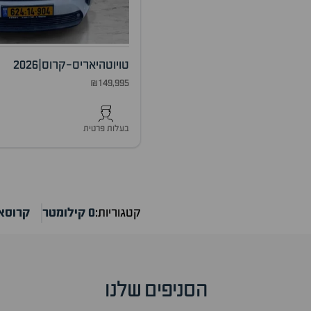
טויוטה
יאריס-קרוס
|
2026
₪149,995
בעלות פרטית
קטגוריות:
0 קילומטר
קרוסא
הסניפים שלנו