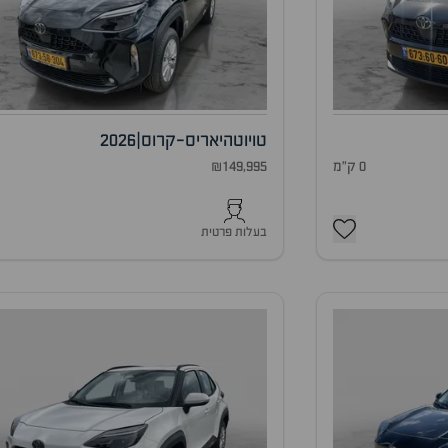
טויוטה
יאריס-קרוס
|
2026
0 ק"מ
₪149,995
0
בעלות פרטית