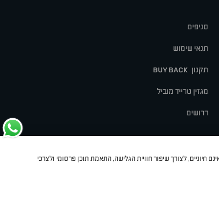
סניפים
תנאי שימוש
תקנון
BUY BACK
מגזין טרייד מוביל
דרושים
נם חיוניים, לצורך שיפור חוויית הגלישה, התאמת תוכן פרסומי ולצרכי
לט
סיאט
מיצובישי
סוזוקי
הונדה
סובארו
סרס
אקספנג
Dev