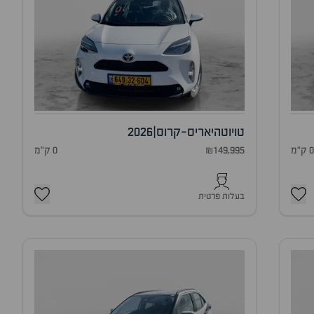
טויוטה
יאריס-קרוס
|
2026
 ק"מ
₪149,995
0 ק"מ
בעלות פרטית