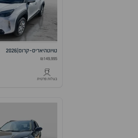
טויוטה
יאריס-קרוס
|
2026
₪149,995
בעלות פרטית