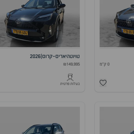
טויוטה
יאריס-קרוס
|
2026
0 ק"מ
₪149,995
0
בעלות פרטית