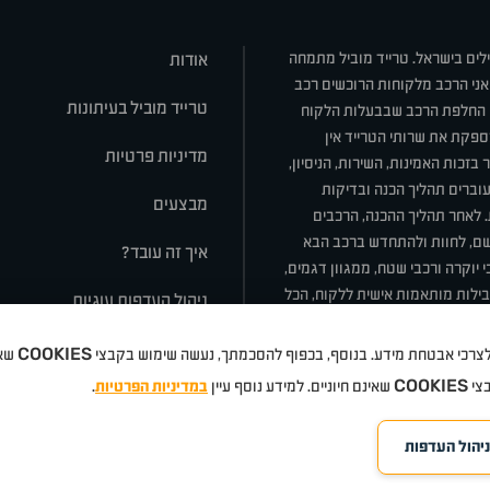
ילים בישראל. טרייד מוביל מתמחה
אודות
אני הרכב מלקוחות הרוכשים רכב
טרייד מוביל בעיתונות
או החלפת הרכב שבבעלות הלקוח
ספקת את שרותי הטרייד אין
מדיניות פרטיות
בזכות האמינות, השירות, הניסיון,
וברים תהליך הכנה ובדיקות
מבצעים
ת. לאחר תהליך ההכנה, הרכבים
רשם, לחוות ולהתחדש ברכב הבא
איך זה עובד?
 יוקרה ורכבי שטח, ממגוון דגמים,
חבילות מותאמות אישית ללקוח, הכל
ניהול העדפות עוגיות
COOKIES
 ולצרכי אבטחת מידע. בנוסף, בכפוף להסכמתך, נעשה שימוש בקבצי
שאי
סלה
ניסאן
טויוטה
דאצ'יה
פולקסווגן
טסלה
ג'יפ
ב מ וו
לקסוס
אאודי
סקודה
יונדאי
רנו
שברו
COOKIES
בצי
שאינם חיוניים. למידע נוסף עיין
במדיניות הפרטיות
.
ניהול העדפות
©
eloped by Media Maven
כל הזכויות שמורות טרייד מוביל
אתרים
2026