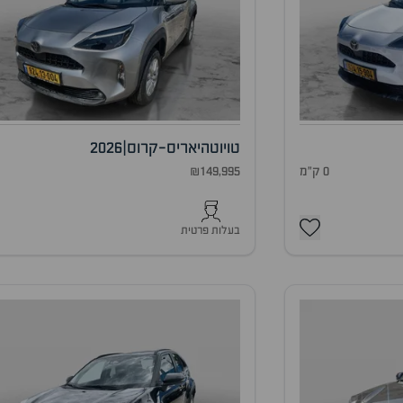
טויוטה
יאריס-קרוס
|
2026
0 ק"מ
₪149,995
0
בעלות פרטית