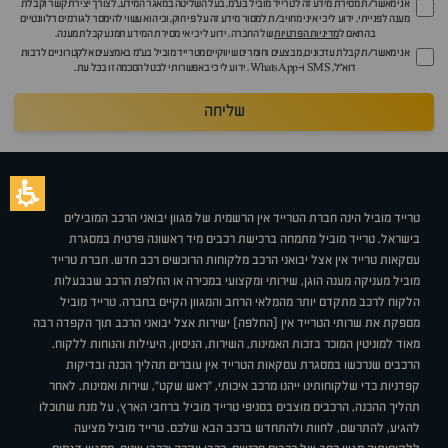
אני מאשר/ת מסירת מידע זה לטרייד מוביל בע"מ, בעל השליטה במאגר המידע, לצורך יצירת קשר וקבלת
מענה לפנייתי. ידוע לי כי איני מחויב/ת למסור מידע זה על פי חוק, וכי הוא עשוי להימסר לגורמים רלוונטיים
בהתאם ל
מדיניות הפרטיות
של החברה. ידוע לי כי אי מסירת המידע תמנע קבלת מענה.
אני מאשר/ת קבלת עדכונים, מבצעים וחומרים שיווקיים מטרייד מוביל בע"מ באמצעים אלקטרוניים לרבות
דוא״ל, SMS ו-WhatsApp. ידוע לי כי באפשרותי לבטל הסכמה זו בכל עת.
שליחה
טרייד מוביל הינה חברת הטרייד אין הרשמית של מגוון יבואני הרכב המובילים
בישראל. טרייד מוביל מתמחה ברכישת רכבים מיד ראשונה פרטית במסגרת
עסקאות טרייד אין אצל יבואני הרכב מלקוחות הרוכשים רכב חדש. חברת טרייד
מוביל מעניקה מענה הוגן, שירותי ומקצועי במכירה או החלפת הרכב שבבעלות
הלקוח לרכב מתקדם יותר מהמלאי הרחב והמגוון הקיים בחברה. טרייד מוביל
מספקת את שרותי הטרייד אין (החלפה) ישירות אצל יבואני הרכב תוך הקפדה רבה
מאוד למוניטין המוכר בזכות האמינות, השירות, הניסיון, היעילות והנוחות ללקוח.
הרכבים שנרכשו במסגרת עסקאות הטרייד אין עוברים תהליך הכנה ובדיקות
קפדניות כדי שלקוחותינו ייהנו מרכב איכותי, "ראש שקט", שירות ואמינות. לאחר
תהליך ההכנה, הרכבים מוצבים בסניפי טרייד מוביל ברחבי הארץ, על מנת שתוכלו
להגיע, להתרשם, לחוות ולהתחדש ברכב הבא שלכם. טרייד מוביל מציעה