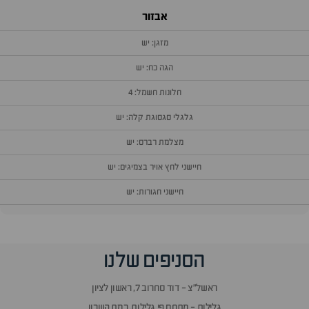
אבזור
מזגן: יש
הגה כח: יש
חלונות חשמל: 4
גלגלי סגסוגת קלה: יש
מצלמת רברס: יש
חיישני לחץ אויר בצמיגים: יש
חיישני חגורות: יש
וף
הסניפים שלנו
זור
אלות
ראשל״צ - דוד סחרוב 7, ראשון לציון
תשובות
גלילות - מתחם פי גלילות, רמת השרון