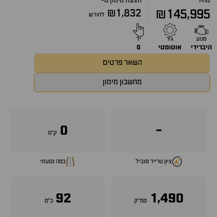
מחיר
הצעת מימון מ-
₪1,832
₪145,995
לחודש
מנוע
גיר
יד
היברידי
אוטומטי
0
השאר פרטים
מחשבון מימון
0
-
ק״מ
ציון טרייד מוביל
כמה נסעתי
92
1,490
סמ״ק
כ״ס