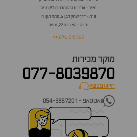
חיפה - שדרות ההסתדרות 52, חיפה
פ״ת - דרך יצחק רבין 5, פתח תקווה
נתניה - האורזים 22, נתניה
הסניפים שלנו >>
מוקד מכירות
077-8039870
חייגו עכשיו
call now
וואטסאפ - 054-3887201