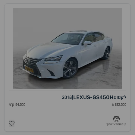
LEXUS
GS450H
לקסוס
|
2018
-
₪152,000
94,000 ק"מ
קילומטראז נמוך