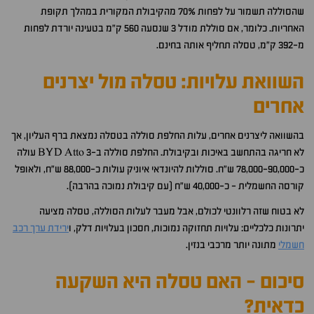
שהסוללה תשמור על לפחות 70% מהקיבולת המקורית במהלך תקופת
האחריות. כלומר, אם סוללת מודל 3 שנסעה 560 ק"מ בטעינה יורדת לפחות
מ-392 ק"מ, טסלה תחליף אותה בחינם.
השוואת עלויות: טסלה מול יצרנים
אחרים
בהשוואה ליצרנים אחרים, עלות החלפת סוללה בטסלה נמצאת ברף העליון, אך
לא חריגה בהתחשב באיכות ובקיבולת. החלפת סוללה ב-BYD Atto 3 עולה
כ-78,000-90,000 ש"ח. סוללות להיונדאי איוניק עולות כ-88,000 ש"ח, ולאופל
קורסה החשמלית - כ-40,000 ש"ח (עם קיבולת נמוכה בהרבה).
לא בטוח שזה רלוונטי לכולם, אבל מעבר לעלות הסוללה, טסלה מציעה
יתרונות כלכליים: עלויות תחזוקה נמוכות, חסכון בעלויות דלק, ו
ירידת ערך רכב
חשמלי
מתונה יותר מרכבי בנזין.
סיכום - האם טסלה היא השקעה
כדאית?