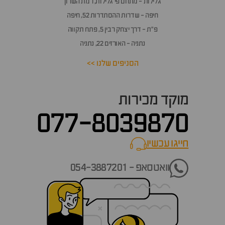
גלילות - מתחם פי גלילות, רמת השרון
חיפה - שדרות ההסתדרות 52, חיפה
פ״ת - דרך יצחק רבין 5, פתח תקווה
נתניה - האורזים 22, נתניה
הסניפים שלנו >>
מוקד מכירות
077-8039870
חייגו עכשיו
call now
וואטסאפ - 054-3887201