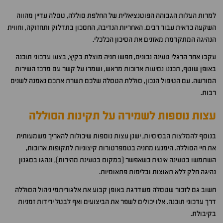
למרות העלות הגבוהה הפוטנציאלית של החלפת סוללה, טסלה עדיין מהווה
השקעה כדאית עבור רבים. האחריות הנדיבה, החסכון בתדלוק ותחזוקה, וחווית
הנהיגה המתקדמת מאזנים את הסיכון הכלכלי.
עקבו אחר הרגלי טעינה נכונים, חפשו חניה מוצלת בקיץ, בצעו עדכוני תוכנה
באופן שוטף, תכננו נסיעות ארוכות מראש, ושמרו על קשר עם מרכז השירות
המורשה. עם הטיפול הנכון, סוללת הטסלה שלכם תשרת אתכם נאמנה לשנים
רבות.
עצות נוספות לשמירה על תקינות הסוללה
בנוסף להמלצות הבסיסיות, ישנן עצות נוספות שיכולות להאריך משמעותית
את חיי הסוללה. הימנעו מחניה בטמפרטורות קיצוניות לתקופות ארוכות,
השתמשו בטעינה איטית כשאפשר (במקום בטעינת מהירות), ונהגו בסגנון
נהיגה חלק ללא תאוצות ובלימות פתאומיות.
חשוב גם לזכור שטסלה משדרגת באופן קבוע את אלגוריתמי ניהול הסוללה
דרך עדכוני תוכנה. אלו יכולים לשפר את הביצועים ואף לבטל ירידות זמניות
בקיבולת.