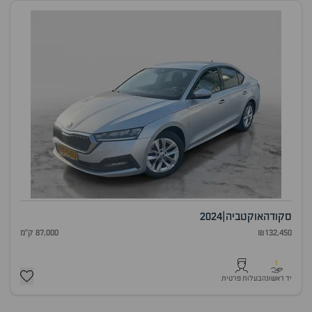
סקודה
אוקטביה
|
2024
₪132,450
87,000 ק"מ
1
יד ראשונה
בעלות פרטית