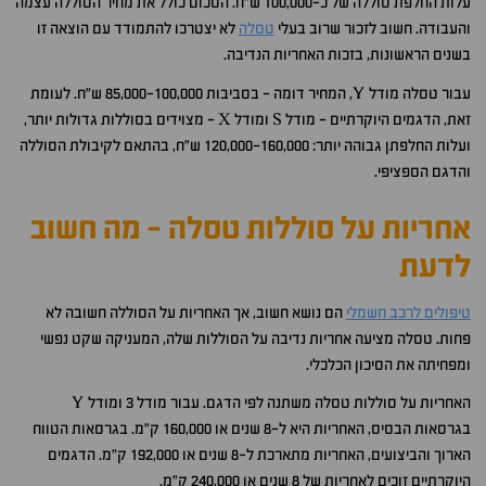
עלות החלפת סוללה של כ-100,000 ש"ח. הסכום כולל את מחיר הסוללה עצמה
והעבודה. חשוב לזכור שרוב בעלי
טסלה
לא יצטרכו להתמודד עם הוצאה זו
בשנים הראשונות, בזכות האחריות הנדיבה.
עבור טסלה מודל Y, המחיר דומה - בסביבות 85,000-100,000 ש"ח. לעומת
זאת, הדגמים היוקרתיים - מודל S ומודל X - מצוידים בסוללות גדולות יותר,
ועלות החלפתן גבוהה יותר: 120,000-160,000 ש"ח, בהתאם לקיבולת הסוללה
והדגם הספציפי.
אחריות על סוללות טסלה - מה חשוב
לדעת
טיפולים לרכב חשמלי
הם נושא חשוב, אך האחריות על הסוללה חשובה לא
פחות. טסלה מציעה אחריות נדיבה על הסוללות שלה, המעניקה שקט נפשי
ומפחיתה את הסיכון הכלכלי.
האחריות על סוללות טסלה משתנה לפי הדגם. עבור מודל 3 ומודל Y
בגרסאות הבסיס, האחריות היא ל-8 שנים או 160,000 ק"מ. בגרסאות הטווח
הארוך והביצועים, האחריות מתארכת ל-8 שנים או 192,000 ק"מ. הדגמים
היוקרתיים זוכים לאחריות של 8 שנים או 240,000 ק"מ.