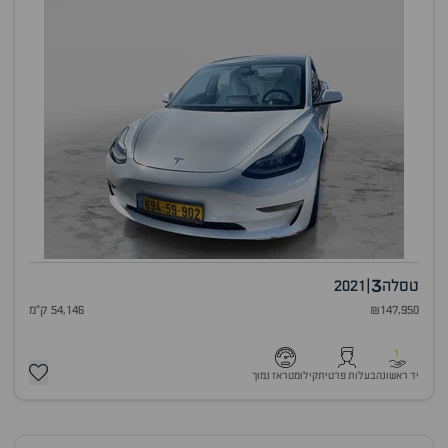
3
טסלה
|
2021
₪147,950
54,146 ק"מ
1
יד ראשונה
בעלות פרטית
קילומטראז נמוך