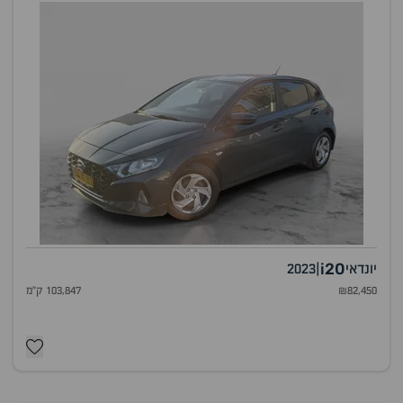
i20
יונדאי
|
2023
₪82,450
103,847 ק"מ