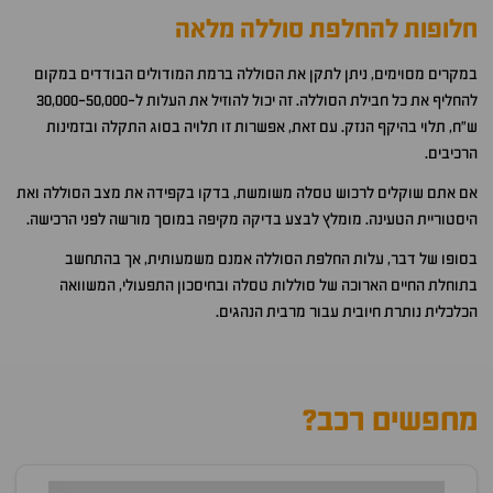
חלופות להחלפת סוללה מלאה
במקרים מסוימים, ניתן לתקן את הסוללה ברמת המודולים הבודדים במקום
להחליף את כל חבילת הסוללה. זה יכול להוזיל את העלות ל-30,000-50,000
ש"ח, תלוי בהיקף הנזק. עם זאת, אפשרות זו תלויה בסוג התקלה ובזמינות
הרכיבים.
אם אתם שוקלים לרכוש טסלה משומשת, בדקו בקפידה את מצב הסוללה ואת
היסטוריית הטעינה. מומלץ לבצע בדיקה מקיפה במוסך מורשה לפני הרכישה.
בסופו של דבר, עלות החלפת הסוללה אמנם משמעותית, אך בהתחשב
בתוחלת החיים הארוכה של סוללות טסלה ובחיסכון התפעולי, המשוואה
הכלכלית נותרת חיובית עבור מרבית הנהגים.
מחפשים רכב?