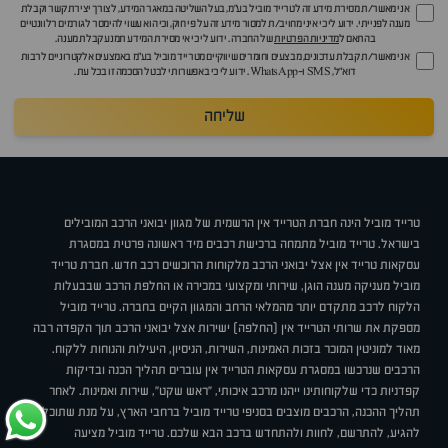
אני מאשר/ת מסירת מידע זה לטרייד מוביל בע"מ, בעל השליטה במאגר המידע, לצורך יצירת קשר וקבלת
מענה לפנייתי. ידוע לי כי איני מחויב/ת למסור מידע זה על פי חוק, וכי הוא עשוי להימסר לגורמים רלוונטיים
בהתאם ל
מדיניות הפרטיות
של החברה. ידוע לי כי אי מסירת המידע תמנע קבלת מענה.
אני מאשר/ת קבלת עדכונים, מבצעים וחומרים שיווקיים מטרייד מוביל בע"מ באמצעים אלקטרוניים לרבות
דוא״ל, SMS ו-WhatsApp. ידוע לי כי באפשרותי לבטל הסכמה זו בכל עת.
שליחה
טרייד מוביל הינה חברת הטרייד אין הרשמית של מגוון יבואני הרכב המובילים
בישראל. טרייד מוביל מתמחה ברכישת רכבים מיד ראשונה פרטית במסגרת
עסקאות טרייד אין אצל יבואני הרכב מלקוחות הרוכשים רכב חדש. חברת טרייד
מוביל מעניקה מענה הוגן, שירותי ומקצועי במכירה או החלפת הרכב שבבעלות
הלקוח לרכב מתקדם יותר מהמלאי הרחב והמגוון הקיים בחברה. טרייד מוביל
מספקת את שרותי הטרייד אין (החלפה) ישירות אצל יבואני הרכב תוך הקפדה רבה
מאוד למוניטין המוכר בזכות האמינות, השירות, הניסיון, היעילות והנוחות ללקוח.
הרכבים שנרכשו במסגרת עסקאות הטרייד אין עוברים תהליך הכנה ובדיקות
קפדניות כדי שלקוחותינו ייהנו מרכב איכותי, "ראש שקט", שירות ואמינות. לאחר
תהליך ההכנה, הרכבים מוצבים בסניפי טרייד מוביל ברחבי הארץ, על מנת שתוכלו
להגיע, להתרשם, לחוות ולהתחדש ברכב הבא שלכם. טרייד מוביל מציעה