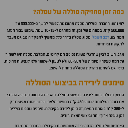
כמה זמן מחזיקה סוללה של טסלה?
לפי נתוני החברה, סוללות טסלה מתוכננות לפעול למשך כ-300,000 עד
500,000 ק"מ. במונחים של זמן, זה מתרגם ל-10-15 שנות שימוש עבור הנהג
הממוצע.
רכב חשמלי
מסוג טסלה בדרך כלל ממשיך לתפקד היטב גם מעבר
לתקופת האחריות.
אגב, חשוב לציין שהרגלי טעינה נכונים הם קריטיים. המלצת טסלה היא לשמור
על רמת טעינה יומיומית של 80-90% ולא לטעון ל-100% אלא לנסיעות ארוכות.
כדאי גם להימנע מהרקת הסוללה מתחת ל-20%.
סימנים לירידה בביצועי הסוללה
הסימן הבולט ביותר לירידה בביצועי הסוללה הוא ירידה בטווח הנסיעה המרבי.
אם בעבר הצלחתם לנסוע 450 ק"מ בטעינה מלאה, ועכשיו אתם מגיעים רק
ל-380 ק"מ באותם תנאים, זה סימן לירידה בקיבולת. סימנים נוספים כוללים
זמן טעינה ארוך יותר וביצועי האצה ירודים.
האחריות של טסלה מכסה ירידה משמעותית בקיבולת. החברה מתחייבת