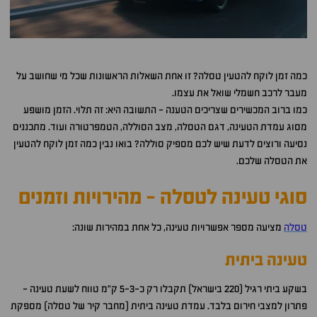
כמה זמן לוקח להטעין טסלה? זו אחת השאלות הראשונות שכל מי שחושב על
מעבר לרכב חשמלי שואל את עצמו.
כמו ברוב המכשירים שצריכים הטענה - התשובה היא: זה תלוי. הזמן מושפע
מסוג עמדת הטעינה, דגם הטסלה, מצב הסוללה, הטמפרטורה ועוד. מתכננים
נסיעה ורוצים לדעת שיש לכם מספיק סוללה? בואו נבין כמה זמן לוקח להטעין
את הטסלה שלכם.
סוגי טעינה לטסלה - מהירויות וזמנים
טסלה
מציעה מספר אפשרויות טעינה, כל אחת במהירות שונה:
טעינה ביתית
בשקע ביתי רגיל (220 בישראל) תקבלו רק כ-5-3 ק"מ טווח לשעת טעינה -
פתרון למצבי חירום בלבד. עמדת טעינה ביתית (מחבר קיר של טסלה) מספקת