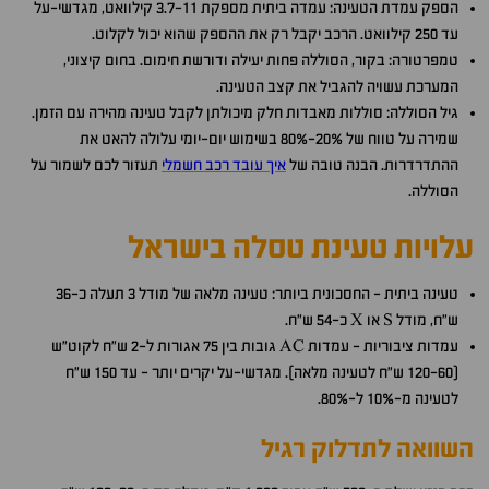
הספק עמדת הטעינה: עמדה ביתית מספקת 3.7-11 קילוואט, מגדשי-על
עד 250 קילוואט. הרכב יקבל רק את ההספק שהוא יכול לקלוט.
טמפרטורה: בקור, הסוללה פחות יעילה ודורשת חימום. בחום קיצוני,
המערכת עשויה להגביל את קצב הטעינה.
גיל הסוללה: סוללות מאבדות חלק מיכולתן לקבל טעינה מהירה עם הזמן.
שמירה על טווח של 20%-80% בשימוש יום-יומי עלולה להאט את
ההתדרדרות. הבנה טובה של
איך עובד רכב חשמלי
תעזור לכם לשמור על
הסוללה.
עלויות טעינת טסלה בישראל
טעינה ביתית - החסכונית ביותר: טעינה מלאה של מודל 3 תעלה כ-36
ש"ח, מודל S או X כ-54 ש"ח.
עמדות ציבוריות - עמדות AC גובות בין 75 אגורות ל-2 ש"ח לקוט"ש
(120-60 ש"ח לטעינה מלאה). מגדשי-על יקרים יותר - עד 150 ש"ח
לטעינה מ-10% ל-80%.
השוואה לתדלוק רגיל