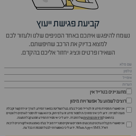
קביעת פגישת ייעוץ
נשמח להיפגש איתכם באחד הסניפים שלנו ולעזור לכם
למצוא בדיוק את הרכב שחיפשתם.
השאירו פרטים ונציג יחזור אליכם בהקדם.
מתעניינים בטרייד אין
רוצים לשמוע על אפשרויות מימון
אני מאשר/ת מסירת מידע זה לטרייד מוביל בע"מ, בעל השליטה במאגר המידע, לצורך יצירת קשר וקבלת
מענה לפנייתי. ידוע לי כי איני מחויב/ת למסור מידע זה על פי חוק, וכי הוא עשוי להימסר לגורמים רלוונטיים
בהתאם ל
מדיניות הפרטיות
של החברה. ידוע לי כי אי מסירת המידע תמנע קבלת מענה.
אני מאשר/ת קבלת עדכונים, מבצעים וחומרים שיווקיים מטרייד מוביל בע"מ באמצעים אלקטרוניים לרבות
דוא״ל, SMS ו-WhatsApp. ידוע לי כי באפשרותי לבטל הסכמה זו בכל עת.