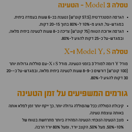
טסלה Model 3 - הטעינה
הגרסה הסטנדרטית (57.5 קוט"ש) נטענת בכ-6 שעות בעמדה ביתית.
במגדש-על, תגיע מ-10% ל-80% בתוך 20-15 דקות.
הגרסה ארוכת הטווח (75 קוט"ש) צריכה כ-8 שעות לטעינה ביתית מלאה,
ובמגדש-על כ-25 דקות להגיע ל-80%.
טסלה Model Y, S ו-X
מודל Y דומה למודל 3 בזמני הטעינה. מודל S ו X-עם סוללות גדולות יותר
(100 קוט"ש) דורשים כ-8-9 שעות לטעינה ביתית מלאה, ובמגדש-על כ-20-
30 דקות להגיע ל-80%.
גורמים המשפיעים על זמן הטעינה
קיבולת הסוללה: ככל שהסוללה גדולה יותר, כך ייקח יותר זמן למלא אותה
באותה עוצמת טעינה.
מצב הטעינה הנוכחי: הטעינה המהירה ביותר מתרחשת בטווח של
10%-50%. מעל 50%, הקצב יורד, ומעל 80% יורד הרבה.