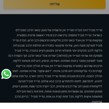
שליחה
טרייד מוביל הינה חברת הטרייד אין הרשמית של מגוון יבואני הרכב המובילים
בישראל. טרייד מוביל מתמחה ברכישת רכבים מיד ראשונה פרטית במסגרת
עסקאות טרייד אין אצל יבואני הרכב מלקוחות הרוכשים רכב חדש. חברת טרייד
מוביל מעניקה מענה הוגן, שירותי ומקצועי במכירה או החלפת הרכב שבבעלות
הלקוח לרכב מתקדם יותר מהמלאי הרחב והמגוון הקיים בחברה. טרייד מוביל
מספקת את שרותי הטרייד אין (החלפה) ישירות אצל יבואני הרכב תוך הקפדה רבה
מאוד למוניטין המוכר בזכות האמינות, השירות, הניסיון, היעילות והנוחות ללקוח.
הרכבים שנרכשו במסגרת עסקאות הטרייד אין עוברים תהליך הכנה ובדיקות
קפדניות כדי שלקוחותינו ייהנו מרכב איכותי, "ראש שקט", שירות ואמינות. לאחר
תהליך ההכנה, הרכבים מוצבים בסניפי טרייד מוביל ברחבי הארץ, על מנת שתוכלו
להגיע, להתרשם, לחוות ולהתחדש ברכב הבא שלכם. טרייד מוביל מציעה
ללקוחותיה מגוון רחב של רכבים פרטיים, רכבי יוקרה ורכבי שטח, ממגוון דגמים,
ממגוון המותגים, עם אפשרויות מימון מגוונות ונוחות, פתרונות ביטוח וחבילות
מותאמות אישית ללקוח, הכל תחת קורת גג אחת. טרייד מוביל – בדיוק הרכב
שחיפשת.
אודות
סניפים
טרייד מוביל בעיתונות
תנאי שימוש
מדיניות פרטיות