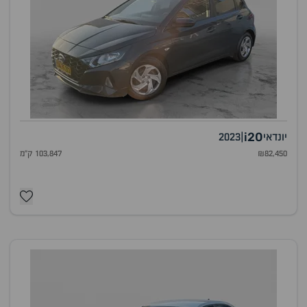
i20
יונדאי
|
2023
₪82,450
103,847 ק"מ