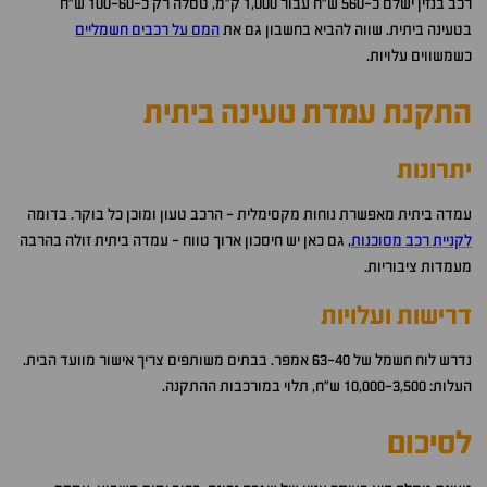
רכב בנזין ישלם כ-560 ש"ח עבור 1,000 ק"מ, טסלה רק כ-100-60 ש"ח
בטעינה ביתית. שווה להביא בחשבון גם את
המס על רכבים חשמליים
כשמשווים עלויות.
התקנת עמדת טעינה ביתית
יתרונות
עמדה ביתית מאפשרת נוחות מקסימלית - הרכב טעון ומוכן כל בוקר. בדומה
לקניית רכב מסוכנות
,
גם כאן יש חיסכון ארוך טווח - עמדה ביתית זולה בהרבה
מעמדות ציבוריות.
דרישות ועלויות
נדרש לוח חשמל של 63-40 אמפר. בבתים משותפים צריך אישור מוועד הבית.
העלות: 10,000-3,500 ש"ח, תלוי במורכבות ההתקנה.
לסיכום