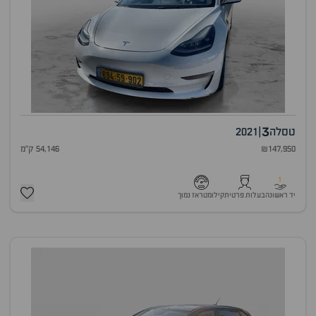
3
טסלה
|
2021
₪147,950
54,146 ק"מ
1
יד ראשונה
בעלות פרטית
קילומטראז נמוך