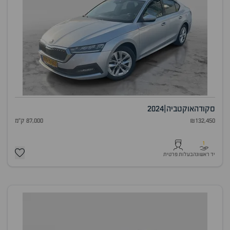
סקודה
אוקטביה
|
2024
₪132,450
87,000 ק"מ
1
יד ראשונה
בעלות פרטית