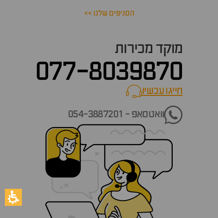
הסניפים שלנו >>
מוקד מכירות
077-8039870
חייגו עכשיו
call now
וואטסאפ - 054-3887201