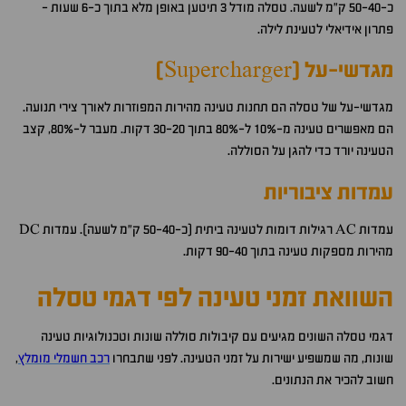
כ-50-40 ק"מ לשעה. טסלה מודל 3 תיטען באופן מלא בתוך כ-6 שעות -
פתרון אידיאלי לטעינת לילה.
מגדשי-על (Supercharger)
מגדשי-על של טסלה הם תחנות טעינה מהירות המפוזרות לאורך צירי תנועה.
הם מאפשרים טעינה מ-10% ל-80% בתוך 30-20 דקות. מעבר ל-80%, קצב
הטעינה יורד כדי להגן על הסוללה.
עמדות ציבוריות
עמדות AC רגילות דומות לטעינה ביתית (כ-50-40 ק"מ לשעה). עמדות DC
מהירות מספקות טעינה בתוך 90-40 דקות.
השוואת זמני טעינה לפי דגמי טסלה
דגמי טסלה השונים מגיעים עם קיבולות סוללה שונות וטכנולוגיות טעינה
שונות, מה שמשפיע ישירות על זמני הטעינה. לפני שתבחרו
רכב חשמלי מומלץ
,
חשוב להכיר את הנתונים.