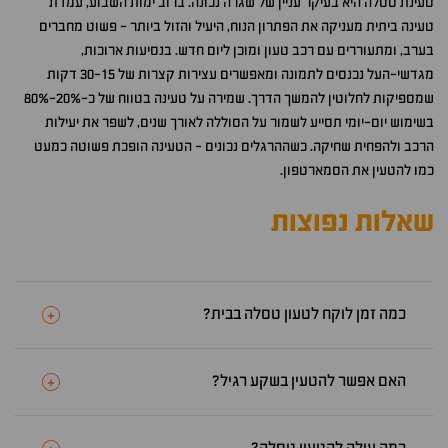
טעינת טסלה היא בעיקר עניין של שגרה נכונה. ברוב ימות השבוע, עמדת
טעינה ביתית מעניקה את הפתרון הנוח, היעיל והזול ביותר - פשוט מחברים
בערב, ומתעוררים עם רכב טעון ומוכן ליום חדש. בנסיעות ארוכות,
מגדשי-העל נכנסים לתמונה ומאפשרים עצירות קצרות של 30-15 דקות
שמספיקות לחלוטין להמשך הדרך. שמירה על טעינה בטווח של כ-20%-80%
בשימוש יום-יומי תסייע לשמור על הסוללה לאורך שנים, לשפר את יעילות
הרכב ולהפחית שחיקה. כשההרגלים נכונים - הטעינה הופכת פשוטה כמעט
כמו להטעין את הסמארטפון.
שאלות נפוצות
כמה זמן לוקח לטעון טסלה בבית?
+
האם אפשר להטעין בשקע רגיל?
+