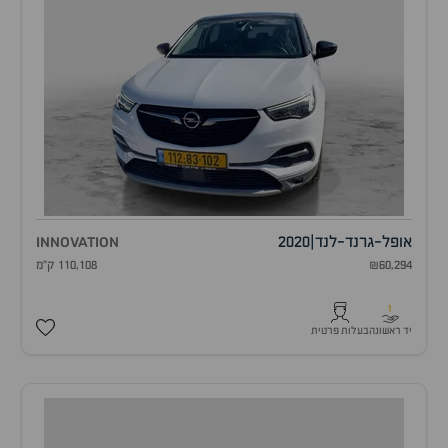
אופל
-
גרנד-לנד
|
2020
INNOVATION
₪60,294
110,108 ק"מ
1
יד ראשונה
בעלות פרטית