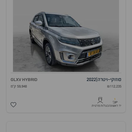
סוזוקי
-
ויטרה
|
2022
GLXV HYBRID
₪112,235
59,948 ק"מ
1
יד ראשונה
בעלות פרטית