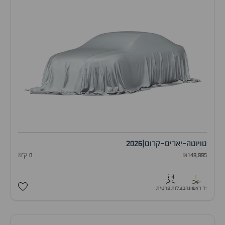
טויוטה
-
יאריס-קרוס
|
2026
₪149,995
0 ק"מ
1
יד ראשונה
בעלות פרטית