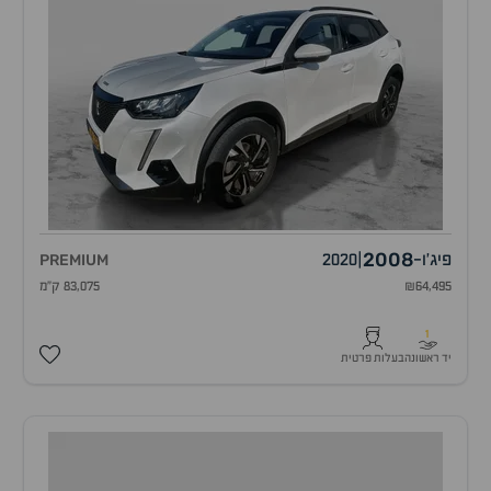
2008
פיג'ו
-
|
2020
PREMIUM
₪64,495
83,075 ק"מ
1
יד ראשונה
בעלות פרטית