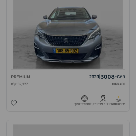
3008
פיג'ו
-
|
2020
PREMIUM
₪68,450
52,377 ק"מ
1
יד ראשונה
בעלות פרטית
קילומטראז נמוך