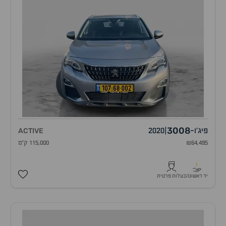
3008
פיג'ו
-
|
2020
ACTIVE
₪64,495
115,000 ק"מ
1
יד ראשונה
בעלות פרטית