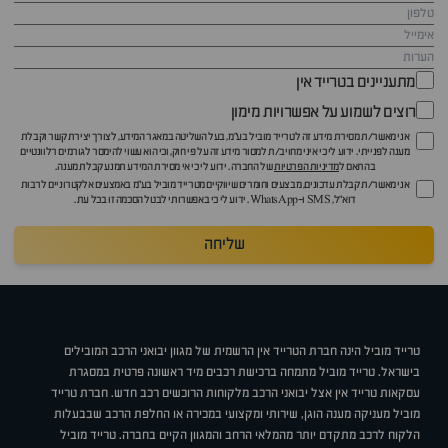
מתעניינים בטרייד אין
רוצים לשמוע על אפשרויות מימון
אני מאשר/ת מסירת מידע זה לטרייד מוביל בע"מ, בעל השליטה במאגר המידע, לצורך יצירת קשר וקבלת
מענה לפנייתי. ידוע לי כי איני מחויב/ת למסור מידע זה על פי חוק, וכי הוא עשוי להימסר לגורמים רלוונטיים
בהתאם ל
מדיניות הפרטיות
של החברה. ידוע לי כי אי מסירת המידע תמנע קבלת מענה.
אני מאשר/ת קבלת עדכונים, מבצעים וחומרים שיווקיים מטרייד מוביל בע"מ באמצעים אלקטרוניים לרבות
דוא״ל, SMS ו-WhatsApp. ידוע לי כי באפשרותי לבטל הסכמה זו בכל עת.
שליחה
טרייד מוביל הינה חברת הטרייד אין הרשמית של מגוון יבואני הרכב המובילים
בישראל. טרייד מוביל מתמחה ברכישת רכבים מיד ראשונה פרטית במסגרת
עסקאות טרייד אין אצל יבואני הרכב מלקוחות הרוכשים רכב חדש. חברת טרייד
מוביל מעניקה מענה הוגן, שירותי ומקצועי במכירה או החלפת הרכב שבבעלות
הלקוח לרכב מתקדם יותר מהמלאי הרחב והמגוון הקיים בחברה. טרייד מוביל