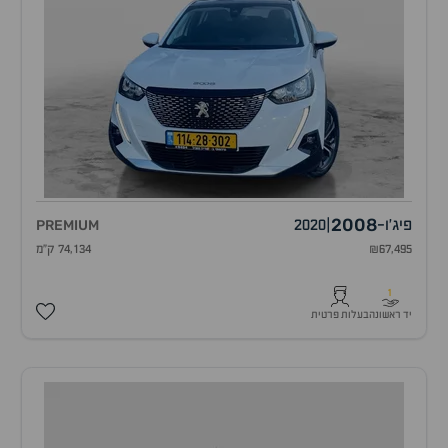
2008
פיג'ו
-
|
2020
PREMIUM
₪67,495
74,134 ק"מ
1
יד ראשונה
בעלות פרטית