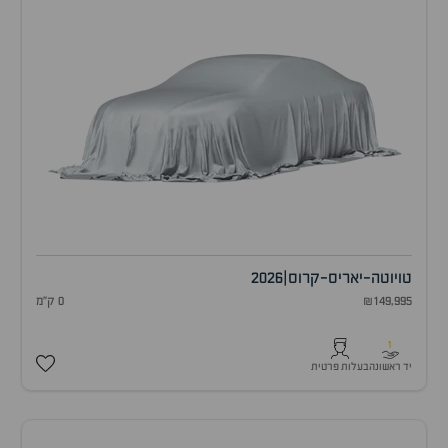
טויוטה
-
יאריס-קרוס
|
2026
₪149,995
0 ק"מ
1
יד ראשונה
בעלות פרטית