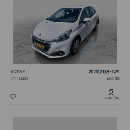
208
פיג'ו
-
|
2020
ACTIVE
₪40,450
113,582 ק"מ
בעלות פרטית