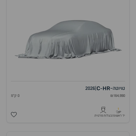
C
HR
טויוטה
-
|
2026
-
₪164,990
0 ק"מ
1
יד ראשונה
בעלות פרטית