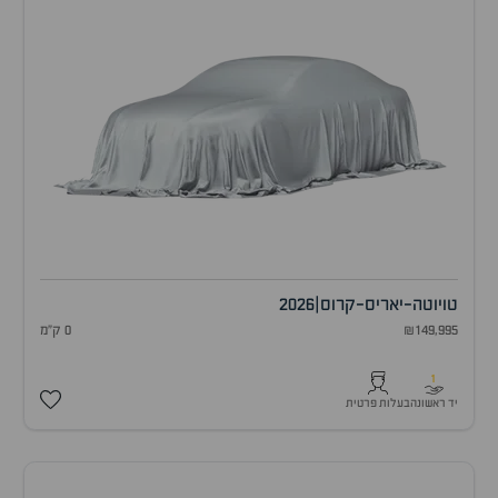
טויוטה
-
יאריס-קרוס
|
2026
₪149,995
0 ק"מ
1
יד ראשונה
בעלות פרטית