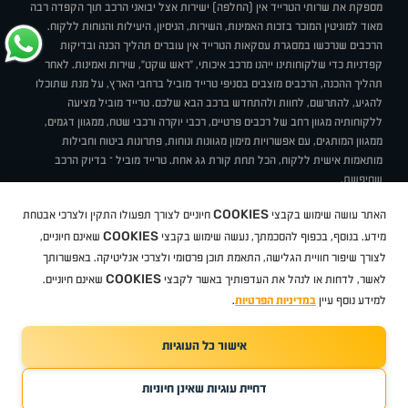
מספקת את שרותי הטרייד אין (החלפה) ישירות אצל יבואני הרכב תוך הקפדה רבה
מאוד למוניטין המוכר בזכות האמינות, השירות, הניסיון, היעילות והנוחות ללקוח.
הרכבים שנרכשו במסגרת עסקאות הטרייד אין עוברים תהליך הכנה ובדיקות
קפדניות כדי שלקוחותינו ייהנו מרכב איכותי, "ראש שקט", שירות ואמינות. לאחר
תהליך ההכנה, הרכבים מוצבים בסניפי טרייד מוביל ברחבי הארץ, על מנת שתוכלו
להגיע, להתרשם, לחוות ולהתחדש ברכב הבא שלכם. טרייד מוביל מציעה
ללקוחותיה מגוון רחב של רכבים פרטיים, רכבי יוקרה ורכבי שטח, ממגוון דגמים,
ממגוון המותגים, עם אפשרויות מימון מגוונות ונוחות, פתרונות ביטוח וחבילות
מותאמות אישית ללקוח, הכל תחת קורת גג אחת. טרייד מוביל – בדיוק הרכב
שחיפשת.
אודות
סניפים
טרייד מוביל בעיתונות
תנאי שימוש
מדיניות פרטיות
COOKIES
האתר עושה שימוש בקבצי
חיוניים לצורך תפעולו התקין ולצרכי אבטחת
BUY BACK
תקנון
מבצעים
מגזין טרייד מוביל
איך זה עובד?
דרושים
COOKIES
ניהול העדפות עוגיות
מידע. בנוסף, בכפוף להסכמתך, נעשה שימוש בקבצי
שאינם חיוניים,
לצורך שיפור חוויית הגלישה, התאמת תוכן פרסומי ולצרכי אנליטיקה. באפשרותך
COOKIES
לאשר, לדחות או לנהל את העדפותיך באשר לקבצי
שאינם חיוניים.
קיה
סיטרואן
אופל
פיג'ו
MG
Geely
מזדה
בי ווי די
צ'רי
טסלה
ניסאן
טויוטה
דאצ'יה
פולקסווגן
טסלה
ג'יפ
ב מ וו
לקסוס
אאודי
סקודה
יונדאי
רנו
שברולט
סיאט
מיצובישי
סוזוקי
הונדה
סובארו
סרס
אקספנג
למידע נוסף עיין
במדיניות הפרטיות
.
אישור כל העוגיות
TradeMobile instagram
TradeMobile facebook
TradeMobile youtube
Developed by Media Maven
דחיית עוגיות שאינן חיוניות
©
כל הזכויות שמורות טרייד מוביל
2026