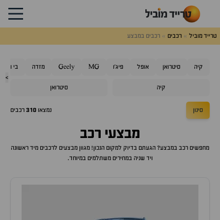
טרייד מוביל
רכבים
רכבים במבצע
קיה
סיטרואן
אופל
פיג'ו
MG
Geely
מזדה
בי ווי די
>
קיה
סיטרואן
סינון
נמצאו
310
רכבים
מבצעי רכב
מחפשים רכב במבצע? הגעתם בדיוק למקום הנכון! מגוון מבצעים לרכבים מיד ראשונה
ויד שניה במחירים משתלמים במיוחד.