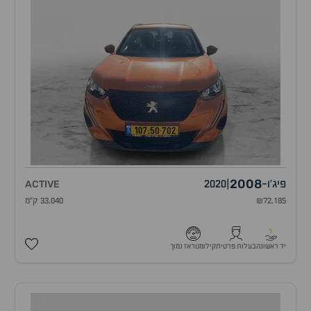
2008
פיג'ו
-
|
2020
ACTIVE
₪72,185
33,040 ק"מ
1
יד ראשונה
בעלות פרטית
קילומטראז נמוך