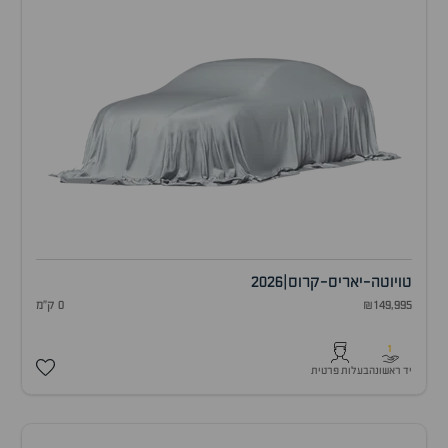
טויוטה
-
יאריס-קרוס
|
2026
₪149,995
0 ק"מ
1
יד ראשונה
בעלות פרטית