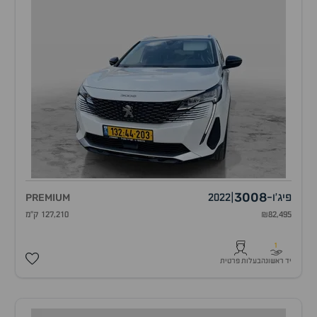
3008
פיג'ו
-
|
2022
PREMIUM
₪82,495
127,210 ק"מ
1
יד ראשונה
בעלות פרטית