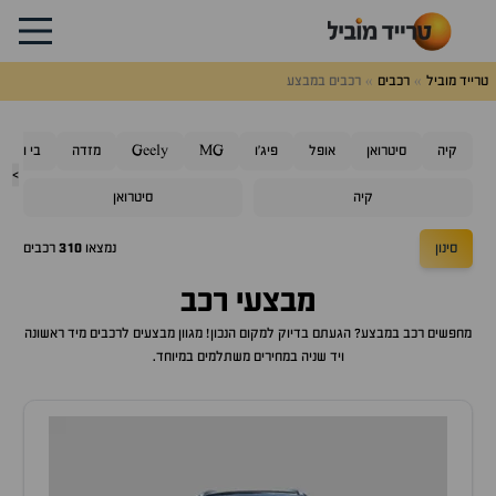
טרייד מוביל
רכבים
רכבים במבצע
קיה
סיטרואן
אופל
פיג'ו
MG
Geely
מזדה
בי ווי די
>
קיה
סיטרואן
סינון
נמצאו
310
רכבים
מבצעי רכב
מחפשים רכב במבצע? הגעתם בדיוק למקום הנכון! מגוון מבצעים לרכבים מיד ראשונה
ויד שניה במחירים משתלמים במיוחד.