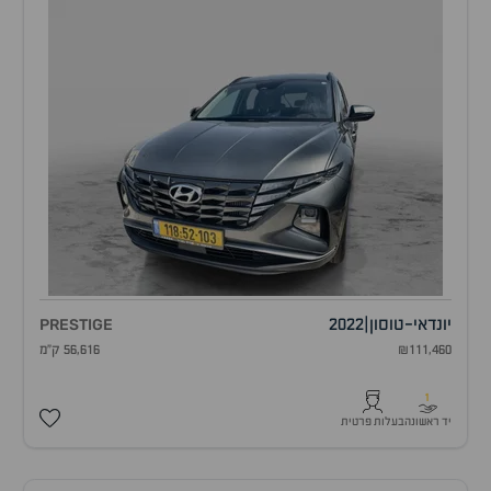
יונדאי
-
טוסון
|
2022
PRESTIGE
₪111,460
56,616 ק"מ
1
יד ראשונה
בעלות פרטית