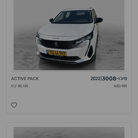
3008
פיג'ו
-
|
2022
ACTIVE PACK
₪82,495
80,185 ק"מ