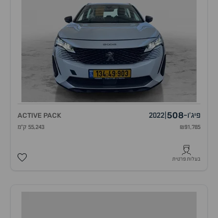
508
פיג'ו
-
|
2022
ACTIVE PACK
₪91,785
55,243 ק"מ
בעלות פרטית