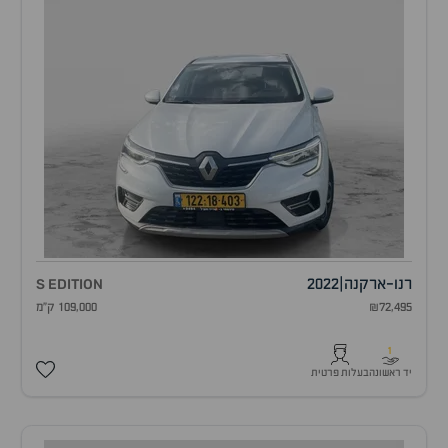
רנו
-
ארקנה
|
2022
S EDITION
₪72,495
109,000 ק"מ
1
יד ראשונה
בעלות פרטית