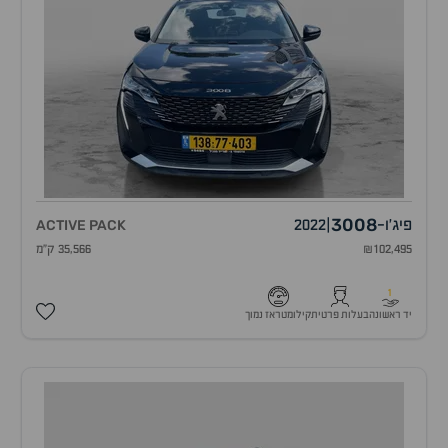
3008
פיג'ו
-
|
2022
ACTIVE PACK
₪102,495
35,566 ק"מ
1
יד ראשונה
בעלות פרטית
קילומטראז נמוך