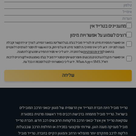
מתעניינים בטרייד אין
רוצים לשמוע על אפשרויות מימון
אני מאשר/ת מסירת מידע זה לטרייד מוביל בע"מ, בעל השליטה במאגר המידע, לצורך יצירת קשר וקבלת
מענה לפנייתי. ידוע לי כי איני מחויב/ת למסור מידע זה על פי חוק, וכי הוא עשוי להימסר לגורמים רלוונטיים
בהתאם ל
מדיניות הפרטיות
של החברה. ידוע לי כי אי מסירת המידע תמנע קבלת מענה.
אני מאשר/ת קבלת עדכונים, מבצעים וחומרים שיווקיים מטרייד מוביל בע"מ באמצעים אלקטרוניים לרבות
דוא״ל, SMS ו-WhatsApp. ידוע לי כי באפשרותי לבטל הסכמה זו בכל עת.
שליחה
טרייד מוביל הינה חברת הטרייד אין הרשמית של מגוון יבואני הרכב המובילים
בישראל. טרייד מוביל מתמחה ברכישת רכבים מיד ראשונה פרטית במסגרת
עסקאות טרייד אין אצל יבואני הרכב מלקוחות הרוכשים רכב חדש. חברת טרייד
מוביל מעניקה מענה הוגן, שירותי ומקצועי במכירה או החלפת הרכב שבבעלות
הלקוח לרכב מתקדם יותר מהמלאי הרחב והמגוון הקיים בחברה. טרייד מוביל