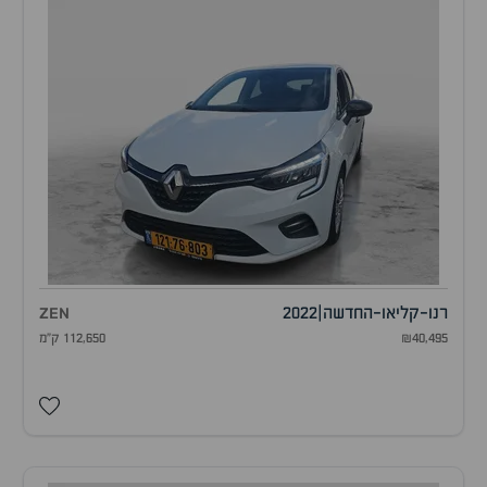
רנו
-
קליאו-החדשה
|
2022
ZEN
₪40,495
112,650 ק"מ