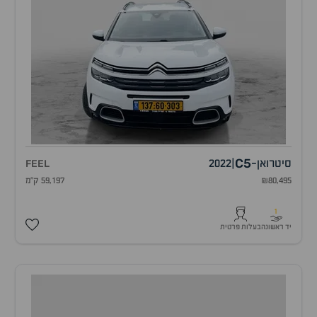
C5
סיטרואן
-
|
2022
FEEL
₪80,495
59,197 ק"מ
1
יד ראשונה
בעלות פרטית