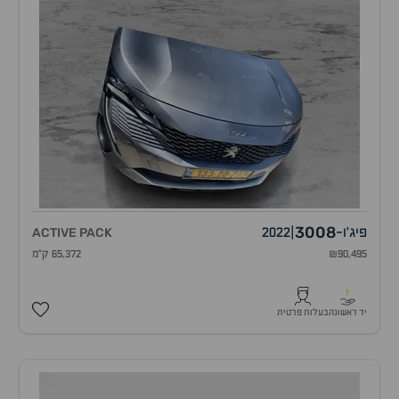
3008
פיג'ו
-
|
2022
ACTIVE PACK
₪90,495
65,372 ק"מ
1
יד ראשונה
בעלות פרטית