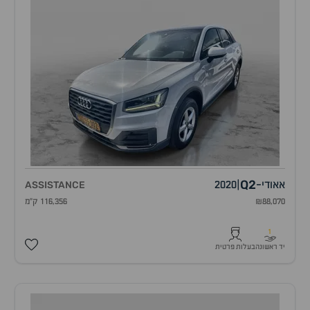
Q2
אאודי
-
|
2020
ASSISTANCE
₪88,070
116,356 ק"מ
1
יד ראשונה
בעלות פרטית