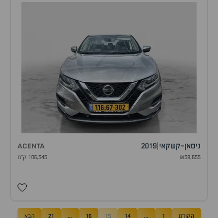
ניסאן
-
קשקאי
|
2019
ACENTA
₪59,655
106,545 ק"מ
הקודם
1
...
14
15
16
...
21
הבא