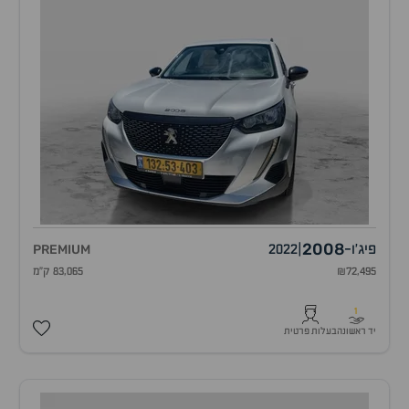
2008
פיג'ו
-
|
2022
PREMIUM
₪72,495
83,065 ק"מ
1
יד ראשונה
בעלות פרטית