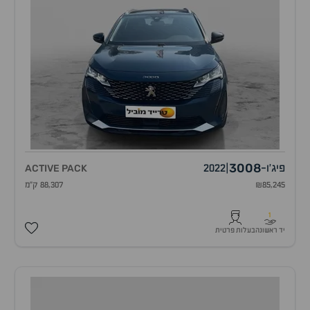
3008
פיג'ו
-
|
2022
ACTIVE PACK
₪85,245
88,307 ק"מ
1
יד ראשונה
בעלות פרטית