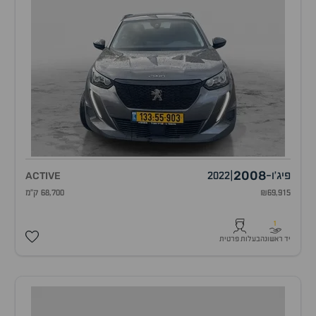
2008
פיג'ו
-
|
2022
ACTIVE
₪69,915
68,700 ק"מ
1
יד ראשונה
בעלות פרטית