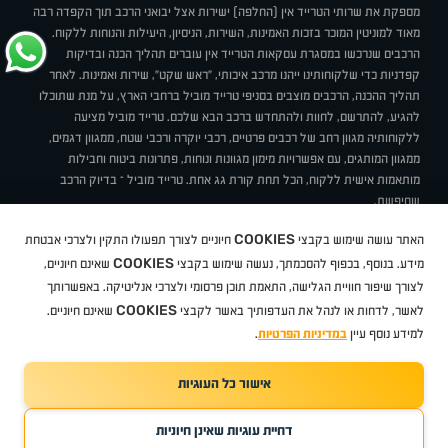
מספקת את שרותי הטרייד אין (החלפה) ישירות אצל יבואני הרכב תוך הקפדה רבה
מאוד למוניטין המוכר בזכות האמינות, השירות, הניסיון, היעילות והנוחות ללקוח.
הרכבים שנרכשו במסגרת עסקאות הטרייד אין עוברים תהליך הכנה ובדיקות
קפדניות כדי שלקוחותינו ייהנו מרכב איכותי, "ראש שקט", שירות ואמינות. לאחר
תהליך ההכנה, הרכבים מוצבים בסניפי טרייד מוביל ברחבי הארץ, על מנת שתוכלו
להגיע, להתרשם, לחוות ולהתחדש ברכב הבא שלכם. טרייד מוביל מציעה
ללקוחותיה מגוון רחב של רכבים פרטיים, רכבי יוקרה ורכבי שטח, ממגוון דגמים,
ממגוון המותגים, עם אפשרויות מימון מגוונות ונוחות, פתרונות ביטוח וחבילות
מותאמות אישית ללקוח, הכל תחת קורת גג אחת. טרייד מוביל – בדיוק הרכב
שחיפשת.
אודות
סניפים
טרייד מוביל בעיתונות
תנאי שימוש
מדיניות פרטיות
COOKIES
האתר עושה שימוש בקבצי
חיוניים לצורך תפעולו התקין ולצרכי אבטחת
BUY BACK
תקנון
מבצעים
מגזין טרייד מוביל
איך זה עובד?
דרושים
COOKIES
ניהול העדפות עוגיות
מידע. בנוסף, בכפוף להסכמתך, נעשה שימוש בקבצי
שאינם חיוניים,
לצורך שיפור חוויית הגלישה, התאמת תוכן פרסומי ולצרכי אנליטיקה. באפשרותך
COOKIES
לאשר, לדחות או לנהל את העדפותיך באשר לקבצי
שאינם חיוניים.
קיה
סיטרואן
אופל
פיג'ו
MG
Geely
מזדה
בי ווי די
צ'רי
טסלה
ניסאן
טויוטה
דאצ'יה
פולקסווגן
טסלה
ג'יפ
ב מ וו
לקסוס
אאודי
סקודה
יונדאי
רנו
שברולט
סיאט
מיצובישי
סוזוקי
הונדה
סובארו
סרס
אקספנג
למידע נוסף עיין
במדיניות הפרטיות
.
אישור כל העוגיות
TradeMobile instagram
TradeMobile facebook
TradeMobile youtube
Developed by Media Maven
דחיית עוגיות שאינן חיוניות
©
כל הזכויות שמורות טרייד מוביל
2026