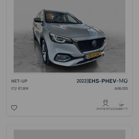
EHS
PHEV
NET-UP
2022
|
-
MG
-
₪86,055
87,804 ק"מ
1
יד ראשונה
בעלות פרטית