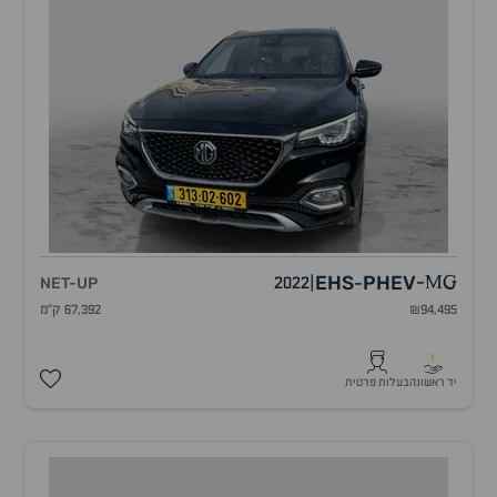
EHS
PHEV
NET-UP
2022
|
-
MG
-
₪94,495
67,392 ק"מ
1
יד ראשונה
בעלות פרטית