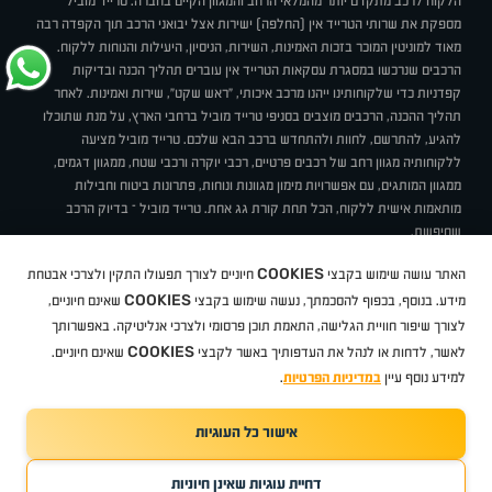
הלקוח לרכב מתקדם יותר מהמלאי הרחב והמגוון הקיים בחברה. טרייד מוביל
מספקת את שרותי הטרייד אין (החלפה) ישירות אצל יבואני הרכב תוך הקפדה רבה
מאוד למוניטין המוכר בזכות האמינות, השירות, הניסיון, היעילות והנוחות ללקוח.
הרכבים שנרכשו במסגרת עסקאות הטרייד אין עוברים תהליך הכנה ובדיקות
קפדניות כדי שלקוחותינו ייהנו מרכב איכותי, "ראש שקט", שירות ואמינות. לאחר
תהליך ההכנה, הרכבים מוצבים בסניפי טרייד מוביל ברחבי הארץ, על מנת שתוכלו
להגיע, להתרשם, לחוות ולהתחדש ברכב הבא שלכם. טרייד מוביל מציעה
ללקוחותיה מגוון רחב של רכבים פרטיים, רכבי יוקרה ורכבי שטח, ממגוון דגמים,
ממגוון המותגים, עם אפשרויות מימון מגוונות ונוחות, פתרונות ביטוח וחבילות
מותאמות אישית ללקוח, הכל תחת קורת גג אחת. טרייד מוביל – בדיוק הרכב
שחיפשת.
אודות
סניפים
טרייד מוביל בעיתונות
תנאי שימוש
מדיניות פרטיות
COOKIES
האתר עושה שימוש בקבצי
חיוניים לצורך תפעולו התקין ולצרכי אבטחת
BUY BACK
תקנון
מבצעים
מגזין טרייד מוביל
איך זה עובד?
דרושים
COOKIES
ניהול העדפות עוגיות
מידע. בנוסף, בכפוף להסכמתך, נעשה שימוש בקבצי
שאינם חיוניים,
לצורך שיפור חוויית הגלישה, התאמת תוכן פרסומי ולצרכי אנליטיקה. באפשרותך
COOKIES
לאשר, לדחות או לנהל את העדפותיך באשר לקבצי
שאינם חיוניים.
קיה
סיטרואן
אופל
פיג'ו
MG
Geely
מזדה
בי ווי די
צ'רי
טסלה
ניסאן
טויוטה
דאצ'יה
פולקסווגן
טסלה
ג'יפ
ב מ וו
לקסוס
אאודי
סקודה
יונדאי
רנו
שברולט
סיאט
מיצובישי
סוזוקי
הונדה
סובארו
סרס
אקספנג
למידע נוסף עיין
במדיניות הפרטיות
.
אישור כל העוגיות
TradeMobile instagram
TradeMobile facebook
TradeMobile youtube
Developed by Media Maven
דחיית עוגיות שאינן חיוניות
©