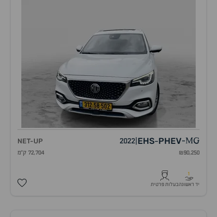
EHS
PHEV
NET-UP
2022
|
-
MG
-
₪90,250
72,704 ק"מ
1
יד ראשונה
בעלות פרטית