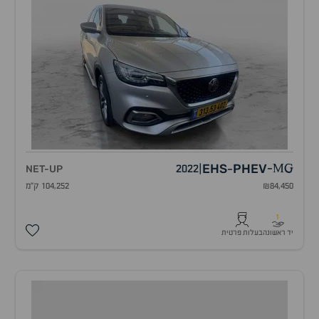
EHS
PHEV
NET-UP
2022
|
-
MG
-
₪84,450
104,252 ק"מ
1
יד ראשונה
בעלות פרטית