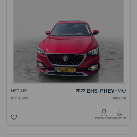
EHS
PHEV
NET-UP
2022
|
-
MG
-
₪83,550
95,893 ק"מ
1
יד ראשונה
בעלות פרטית