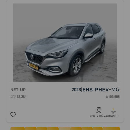
EHS
PHEV
NET-UP
2023
|
-
MG
-
₪109,695
38,284 ק"מ
1
יד ראשונה
בעלות פרטית