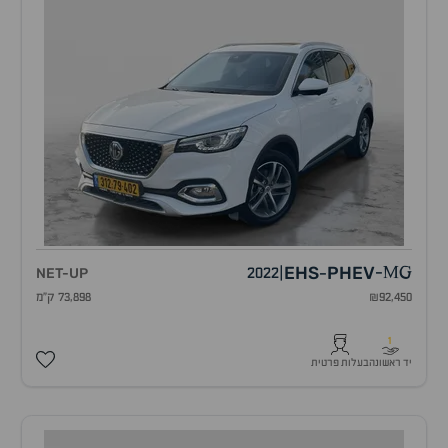
EHS
PHEV
NET-UP
2022
|
-
MG
-
₪92,450
73,898 ק"מ
1
יד ראשונה
בעלות פרטית