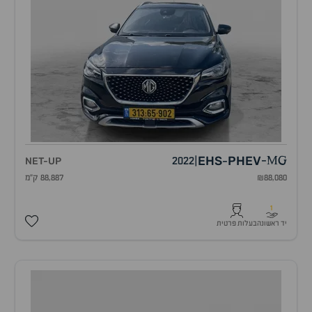
EHS
PHEV
NET-UP
2022
|
-
MG
-
₪88,080
88,887 ק"מ
1
יד ראשונה
בעלות פרטית