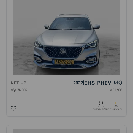
EHS
PHEV
NET-UP
2022
|
-
MG
-
₪91,995
76,966 ק"מ
1
יד ראשונה
בעלות פרטית