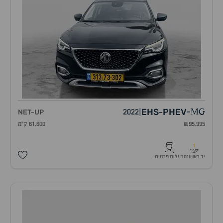
EHS
PHEV
NET-UP
2022
|
-
MG
-
₪95,995
61,600 ק"מ
1
יד ראשונה
בעלות פרטית