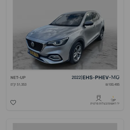
EHS
PHEV
NET-UP
2022
|
-
MG
-
₪100,495
51,353 ק"מ
1
יד ראשונה
בעלות פרטית