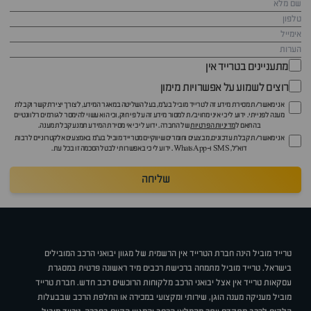
מתעניינים בטרייד אין
רוצים לשמוע על אפשרויות מימון
אני מאשר/ת מסירת מידע זה לטרייד מוביל בע"מ, בעל השליטה במאגר המידע, לצורך יצירת קשר וקבלת
מענה לפנייתי. ידוע לי כי איני מחויב/ת למסור מידע זה על פי חוק, וכי הוא עשוי להימסר לגורמים רלוונטיים
בהתאם ל
מדיניות הפרטיות
של החברה. ידוע לי כי אי מסירת המידע תמנע קבלת מענה.
אני מאשר/ת קבלת עדכונים, מבצעים וחומרים שיווקיים מטרייד מוביל בע"מ באמצעים אלקטרוניים לרבות
דוא״ל, SMS ו-WhatsApp. ידוע לי כי באפשרותי לבטל הסכמה זו בכל עת.
שליחה
טרייד מוביל הינה חברת הטרייד אין הרשמית של מגוון יבואני הרכב המובילים
בישראל. טרייד מוביל מתמחה ברכישת רכבים מיד ראשונה פרטית במסגרת
עסקאות טרייד אין אצל יבואני הרכב מלקוחות הרוכשים רכב חדש. חברת טרייד
מוביל מעניקה מענה הוגן, שירותי ומקצועי במכירה או החלפת הרכב שבבעלות