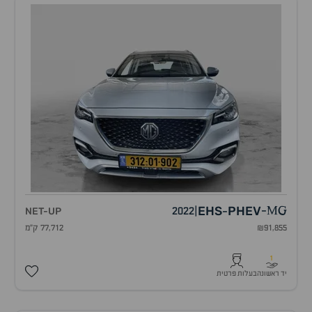
EHS
PHEV
NET-UP
2022
|
-
MG
-
₪91,855
77,712 ק"מ
1
יד ראשונה
בעלות פרטית