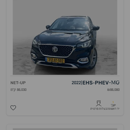
EHS
PHEV
NET-UP
2022
|
-
MG
-
₪86,080
86,030 ק"מ
1
יד ראשונה
בעלות פרטית