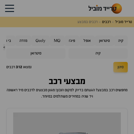
טרייד מוביל
רכבים
רכבים במבצע
קיה
סיטרואן
אופל
פיג'ו
MG
Geely
מזדה
בי ווי די
>
קיה
סיטרואן
סינון
נמצאו
312
רכבים
מבצעי רכב
מחפשים רכב במבצע? הגעתם בדיוק למקום הנכון! מגוון מבצעים לרכבים מיד ראשונה
ויד שניה במחירים משתלמים במיוחד.