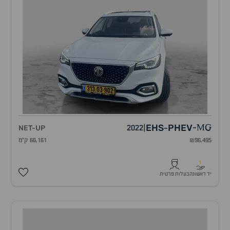
EHS
PHEV
NET-UP
2022
|
-
MG
-
₪96,495
66,161 ק"מ
1
יד ראשונה
בעלות פרטית