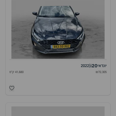
i20
יונדאי
|
2022
₪72,305
41,680 ק"מ