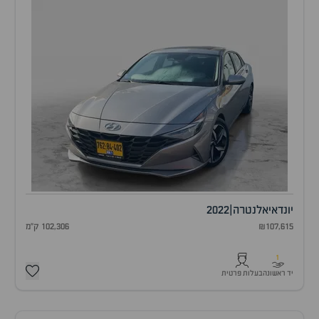
יונדאי
אלנטרה
|
2022
₪107,615
102,306 ק"מ
1
יד ראשונה
בעלות פרטית