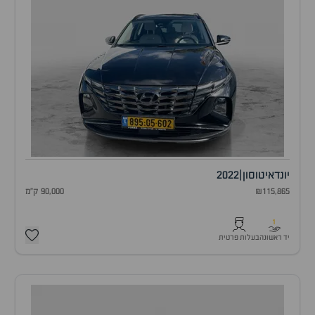
יונדאי
טוסון
|
2022
₪115,865
90,000 ק"מ
1
יד ראשונה
בעלות פרטית