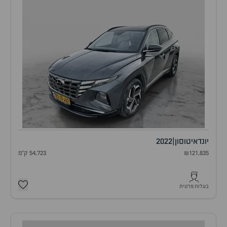
יונדאי
טוסון
|
2022
₪121,835
54,723 ק"מ
בעלות פרטית