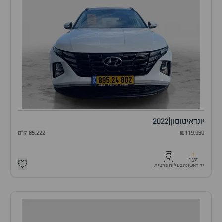
יונדאי
טוסון
|
2022
₪119,960
65,222 ק"מ
1
יד ראשונה
בעלות פרטית