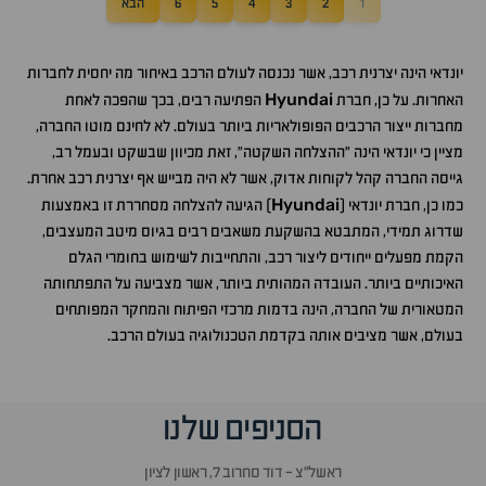
1
2
3
4
5
6
הבא
יונדאי הינה יצרנית רכב, אשר נכנסה לעולם הרכב באיחור מה יחסית לחברות
Hyundai
האחרות. על כן, חברת
הפתיעה רבים, בכך שהפכה לאחת
מחברות ייצור הרכבים הפופולאריות ביותר בעולם. לא לחינם מוטו החברה,
מציין כי יונדאי הינה “ההצלחה השקטה”, זאת מכיוון שבשקט ובעמל רב,
גייסה החברה קהל לקוחות אדוק, אשר לא היה מבייש אף יצרנית רכב אחרת.
Hyundai
כמו כן, חברת יונדאי (
) הגיעה להצלחה מסחררת זו באמצעות
שדרוג תמידי, המתבטא בהשקעת משאבים רבים בגיוס מיטב המעצבים,
הקמת מפעלים ייחודים ליצור רכב, והתחייבות לשימוש בחומרי הגלם
האיכותיים ביותר. העובדה המהותית ביותר, אשר מצביעה על התפתחותה
המטאורית של החברה, הינה בדמות מרכזי הפיתוח והמחקר המפותחים
בעולם, אשר מציבים אותה בקדמת הטכנולוגיה בעולם הרכב.
הסניפים שלנו
ראשל״צ - דוד סחרוב 7, ראשון לציון