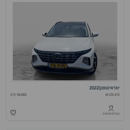
יונדאי
טוסון
|
2022
₪125,415
56,683 ק"מ
בעלות פרטית