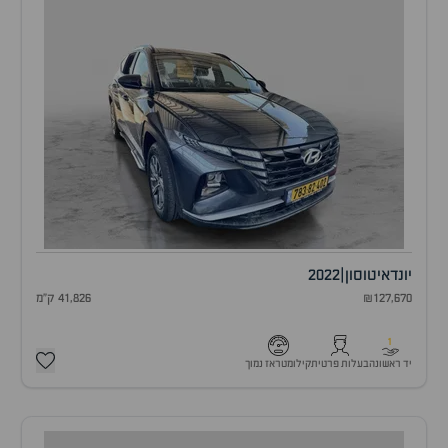
יונדאי
טוסון
|
2022
₪127,670
41,826 ק"מ
1
יד ראשונה
בעלות פרטית
קילומטראז נמוך