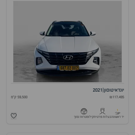
יונדאי
טוסון
|
2021
₪117,495
59,500 ק"מ
1
יד ראשונה
בעלות פרטית
קילומטראז נמוך