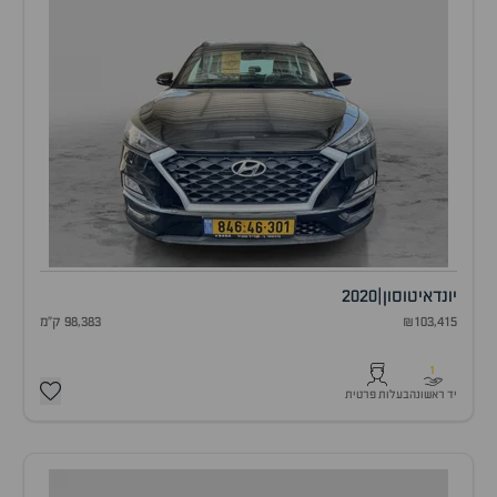
יונדאי
טוסון
|
2020
₪103,415
98,383 ק"מ
1
יד ראשונה
בעלות פרטית