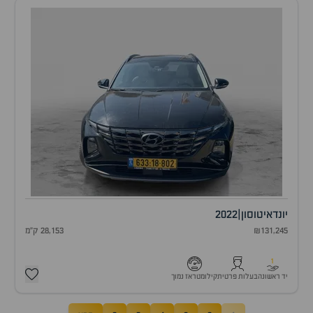
יונדאי
טוסון
|
2022
₪131,245
28,153 ק"מ
1
יד ראשונה
בעלות פרטית
קילומטראז נמוך