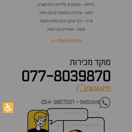
גלילות - מתחם פי גלילות, רמת השרון
חיפה - שדרות ההסתדרות 52, חיפה
פ״ת - דרך יצחק רבין 5, פתח תקווה
נתניה - האורזים 22, נתניה
הסניפים שלנו >>
מוקד מכירות
077-8039870
חייגו עכשיו
call now
וואטסאפ - 054-3887201