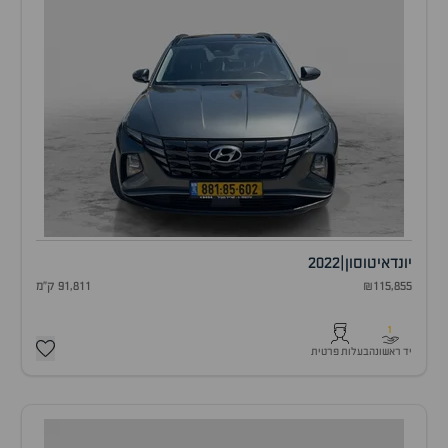
יונדאי
טוסון
|
2022
₪115,855
91,811 ק"מ
1
יד ראשונה
בעלות פרטית