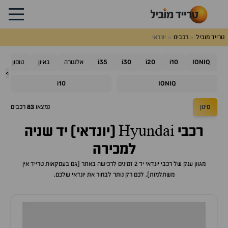
טרייד מוביל
רכבים
יונדאי
i35
i30
i20
i10
IONIQ
אלנטרה
באיון
טוסון
>
i10
IONIQ
סינון
נמצאו
83
רכבים
רכבי Hyundai (יונדאי) יד שניה
למכירה
מגוון ענק של רכבי יונדאי יד 2 זמינים לרכישה באתר (גם בעסקאות טרייד אין
משתלמות), לכם רק נותר לבחור את יונדאי שלכם.