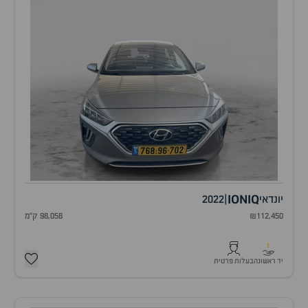
IONIQ
יונדאי
|
2022
₪112,450
98,058 ק"מ
1
יד ראשונה
בעלות פרטית