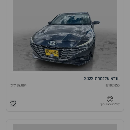
יונדאי
אלנטרה
|
2022
₪107,855
32,684 ק"מ
קילומטראז נמוך