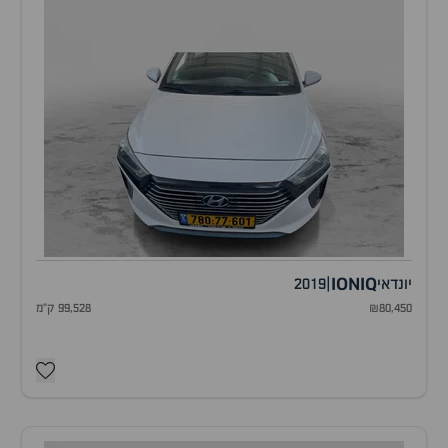
IONIQ
יונדאי
|
2019
₪80,450
99,528 ק"מ