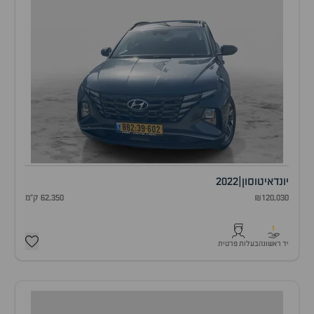
יונדאי
טוסון
|
2022
₪120,030
62,350 ק"מ
1
יד ראשונה
בעלות פרטית