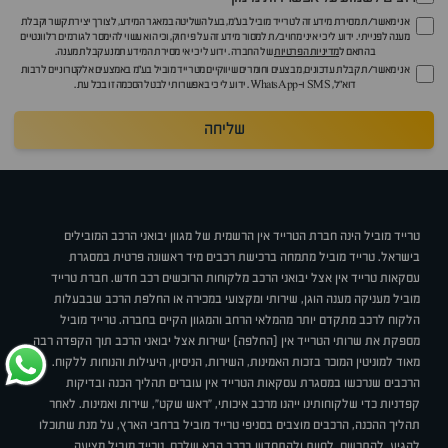
אני מאשר/ת מסירת מידע זה לטרייד מוביל בע"מ, בעל השליטה במאגר המידע, לצורך יצירת קשר וקבלת
מענה לפנייתי. ידוע לי כי איני מחויב/ת למסור מידע זה על פי חוק, וכי הוא עשוי להימסר לגורמים רלוונטיים
בהתאם ל
מדיניות הפרטיות
של החברה. ידוע לי כי אי מסירת המידע תמנע קבלת מענה.
אני מאשר/ת קבלת עדכונים, מבצעים וחומרים שיווקיים מטרייד מוביל בע"מ באמצעים אלקטרוניים לרבות
דוא״ל, SMS ו-WhatsApp. ידוע לי כי באפשרותי לבטל הסכמה זו בכל עת.
שליחה
טרייד מוביל הינה חברת הטרייד אין הרשמית של מגוון יבואני הרכב המובילים
בישראל. טרייד מוביל מתמחה ברכישת רכבים מיד ראשונה פרטית במסגרת
עסקאות טרייד אין אצל יבואני הרכב מלקוחות הרוכשים רכב חדש. חברת טרייד
מוביל מעניקה מענה הוגן, שירותי ומקצועי במכירה או החלפת הרכב שבבעלות
הלקוח לרכב מתקדם יותר מהמלאי הרחב והמגוון הקיים בחברה. טרייד מוביל
מספקת את שרותי הטרייד אין (החלפה) ישירות אצל יבואני הרכב תוך הקפדה רבה
מאוד למוניטין המוכר בזכות האמינות, השירות, הניסיון, היעילות והנוחות ללקוח.
הרכבים שנרכשו במסגרת עסקאות הטרייד אין עוברים תהליך הכנה ובדיקות
קפדניות כדי שלקוחותינו ייהנו מרכב איכותי, "ראש שקט", שירות ואמינות. לאחר
תהליך ההכנה, הרכבים מוצבים בסניפי טרייד מוביל ברחבי הארץ, על מנת שתוכלו
להגיע, להתרשם, לחוות ולהתחדש ברכב הבא שלכם. טרייד מוביל מציעה