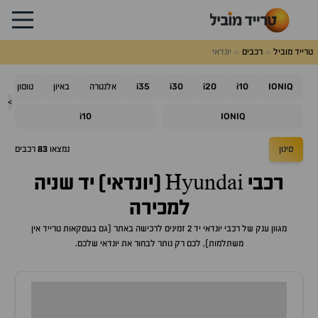
טרייד מוביל
רכבים
יונדאי
i35
i30
i20
i10
IONIQ
אלנטרה
באיון
טוסון
>
i10
IONIQ
סינון
נמצאו
83
רכבים
רכבי Hyundai (יונדאי) יד שניה
למכירה
מגוון ענק של רכבי יונדאי יד 2 זמינים לרכישה באתר (גם בעסקאות טרייד אין
משתלמות), לכם רק נותר לבחור את יונדאי שלכם.