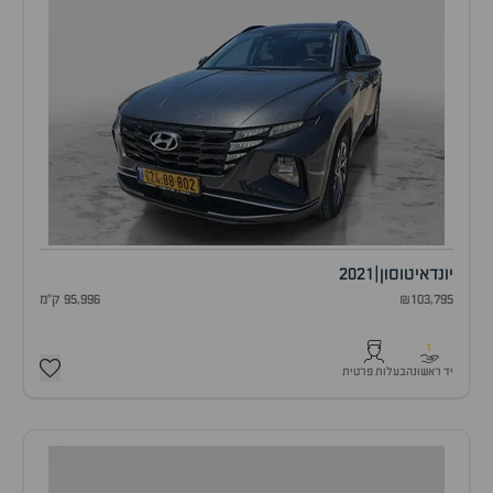
יונדאי
טוסון
|
2021
₪103,795
95,996 ק"מ
1
יד ראשונה
בעלות פרטית