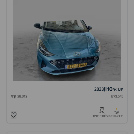
i10
יונדאי
|
2023
₪73,545
26,012 ק"מ
1
יד ראשונה
בעלות פרטית