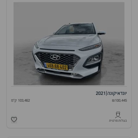
יונדאי
קונה
|
2021
₪100,445
103,462 ק"מ
בעלות פרטית