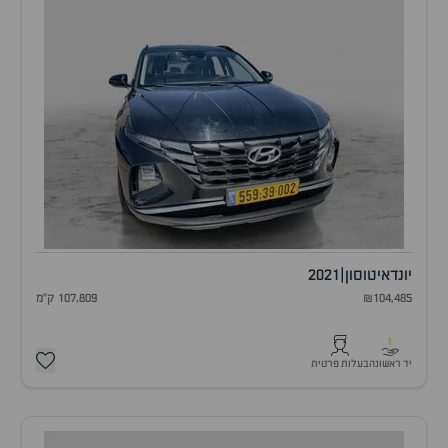
יונדאי
טוסון
|
2021
₪104,485
107,809 ק"מ
1
יד ראשונה
בעלות פרטית