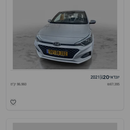
i20
יונדאי
|
2021
₪67,395
96,960 ק"מ