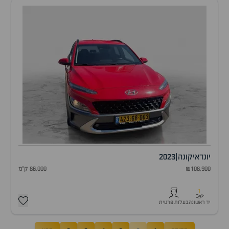
יונדאי
קונה
|
2023
₪108,900
86,000 ק"מ
1
יד ראשונה
בעלות פרטית