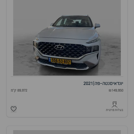
יונדאי
סנטה-פה
|
2021
₪149,950
89,972 ק"מ
בעלות פרטית