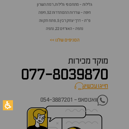
גלילות - מתחם פי גלילות, רמת השרון
חיפה - שדרות ההסתדרות 52, חיפה
פ״ת - דרך יצחק רבין 5, פתח תקווה
נתניה - האורזים 22, נתניה
הסניפים שלנו >>
מוקד מכירות
077-8039870
חייגו עכשיו
call now
וואטסאפ - 054-3887201