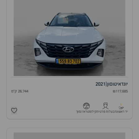
יונדאי
טוסון
|
2021
₪117,685
26,744 ק"מ
1
יד ראשונה
בעלות פרטית
קילומטראז נמוך