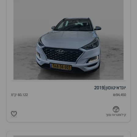
יונדאי
טוסון
|
2019
₪94,450
60,122 ק"מ
קילומטראז נמוך