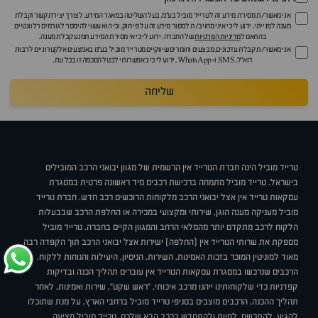
אני מאשר/ת מסירת מידע זה לטרייד מוביל בע"מ, בעל השליטה במאגר המידע, לצורך יצירת קשר וקבלת
מענה לפנייתי. ידוע לי כי איני מחויב/ת למסור מידע זה על פי חוק, וכי הוא עשוי להימסר לגורמים רלוונטיים
בהתאם ל
מדיניות הפרטיות
של החברה. ידוע לי כי אי מסירת המידע תמנע קבלת מענה.
אני מאשר/ת קבלת עדכונים, מבצעים וחומרים שיווקיים מטרייד מוביל בע"מ באמצעים אלקטרוניים לרבות
דוא״ל, SMS ו-WhatsApp. ידוע לי כי באפשרותי לבטל הסכמה זו בכל עת.
שליחה
טרייד מוביל הינה חברת הטרייד אין הרשמית של מגוון יבואני הרכב המובילים
בישראל. טרייד מוביל מתמחה ברכישת רכבים מיד ראשונה פרטית במסגרת
עסקאות טרייד אין אצל יבואני הרכב מלקוחות הרוכשים רכב חדש. חברת טרייד
מוביל מעניקה מענה הוגן, שירותי ומקצועי במכירה או החלפת הרכב שבבעלות
הלקוח לרכב מתקדם יותר מהמלאי הרחב והמגוון הקיים בחברה. טרייד מוביל
מספקת את שרותי הטרייד אין (החלפה) ישירות אצל יבואני הרכב תוך הקפדה רבה
מאוד למוניטין המוכר בזכות האמינות, השירות, הניסיון, היעילות והנוחות ללקוח.
הרכבים שנרכשו במסגרת עסקאות הטרייד אין עוברים תהליך הכנה ובדיקות
קפדניות כדי שלקוחותינו ייהנו מרכב איכותי, "ראש שקט", שירות ואמינות. לאחר
תהליך ההכנה, הרכבים מוצבים בסניפי טרייד מוביל ברחבי הארץ, על מנת שתוכלו
להגיע, להתרשם, לחוות ולהתחדש ברכב הבא שלכם. טרייד מוביל מציעה