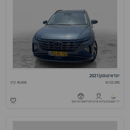
יונדאי
טוסון
|
2021
₪122,395
40,609 ק"מ
1
יד ראשונה
בעלות פרטית
קילומטראז נמוך