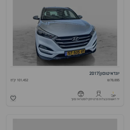
יונדאי
טוסון
|
2017
₪78,895
101,452 ק"מ
1
יד ראשונה
בעלות פרטית
קילומטראז נמוך