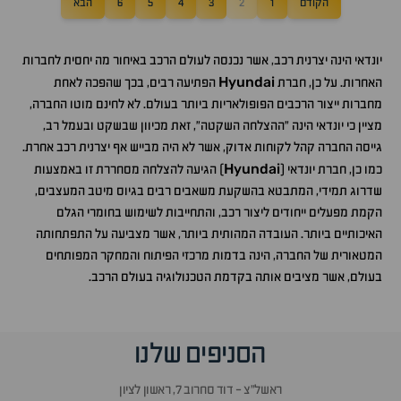
הקודם
1
2
3
4
5
6
הבא
יונדאי הינה יצרנית רכב, אשר נכנסה לעולם הרכב באיחור מה יחסית לחברות
Hyundai
האחרות. על כן, חברת
הפתיעה רבים, בכך שהפכה לאחת
מחברות ייצור הרכבים הפופולאריות ביותר בעולם. לא לחינם מוטו החברה,
מציין כי יונדאי הינה “ההצלחה השקטה”, זאת מכיוון שבשקט ובעמל רב,
גייסה החברה קהל לקוחות אדוק, אשר לא היה מבייש אף יצרנית רכב אחרת.
Hyundai
כמו כן, חברת יונדאי (
) הגיעה להצלחה מסחררת זו באמצעות
שדרוג תמידי, המתבטא בהשקעת משאבים רבים בגיוס מיטב המעצבים,
הקמת מפעלים ייחודים ליצור רכב, והתחייבות לשימוש בחומרי הגלם
האיכותיים ביותר. העובדה המהותית ביותר, אשר מצביעה על התפתחותה
המטאורית של החברה, הינה בדמות מרכזי הפיתוח והמחקר המפותחים
בעולם, אשר מציבים אותה בקדמת הטכנולוגיה בעולם הרכב.
הסניפים שלנו
ראשל״צ - דוד סחרוב 7, ראשון לציון