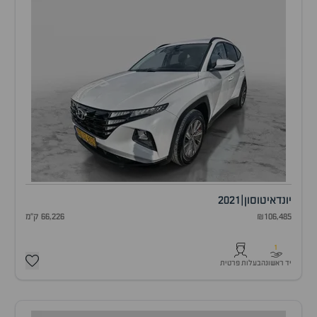
יונדאי
טוסון
|
2021
₪106,485
66,226 ק"מ
1
יד ראשונה
בעלות פרטית