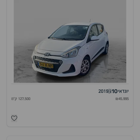
i10
יונדאי
|
2019
₪45,995
127,500 ק"מ