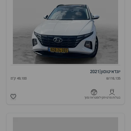
יונדאי
טוסון
|
2021
₪116,135
49,100 ק"מ
בעלות פרטית
קילומטראז נמוך