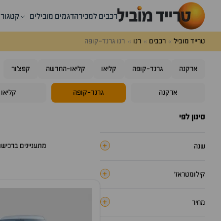
רכבים למכירה
דגמים מובילים
קטגורי
טרייד מוביל
רכבים
רנו
רנו גרנד-קופה
ארקנה
גרנד-קופה
קליאו
קליאו-החדשה
קפצ'ור
ארקנה
גרנד-קופה
קליאו
סינון לפי
+
מתעניינים ברכיש
שנה
+
קילומטראז׳
+
מחיר