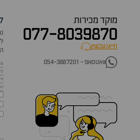
מוקד מכירות
ק
077-8039870
נש
למ
חייגו עכשיו
call now
הש
וואטסאפ - 054-3887201