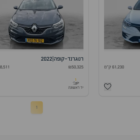
רנו
גרנד-קופה
|
2022
61,230 ק"מ
₪50,325
68,511 ק"
1
יד ראשונה
1