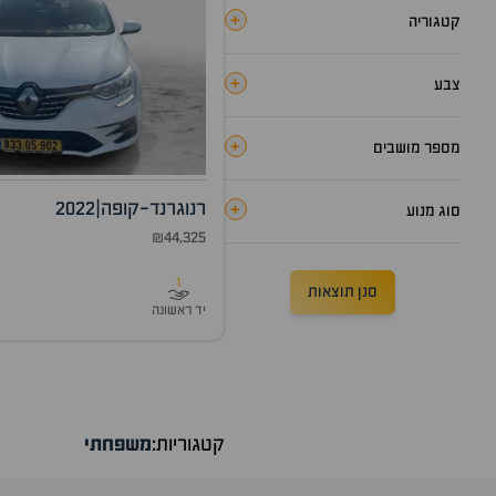
+
קטגוריה
+
צבע
+
מספר מושבים
רנו
גרנד-קופה
|
2022
+
סוג מנוע
₪44,325
1
סנן תוצאות
יד ראשונה
קטגוריות:
משפחתי