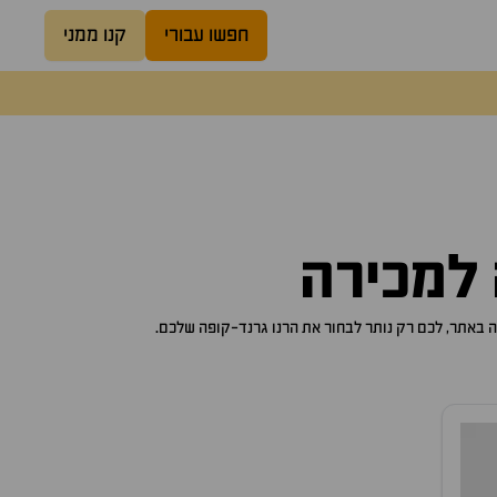
חפשו עבורי
קנו ממני
למכירה
רנו גרנד-קופה
שלכם.