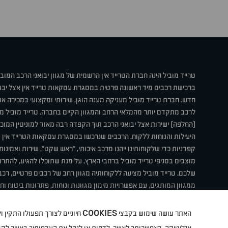
טרייד מוביל הינה חברת הטרייד אין הרשמית של מגוון יבואני הרכב המוב
ברכישת רכבים מיד ראשונה פרטית במסגרת עסקאות טרייד אין אצל יבו
חדש. חברת טרייד מוביל מעניקה מענה הוגן, שירותי ומקצועי במכירה 
לרכב מתקדם יותר מהמלאי הרחב והמגוון הקיים בחברה. טרייד מוביל מ
(החלפה) ישירות אצל יבואני הרכב תוך הקפדה רבה מאוד למוניטין המוכר 
היעילות והנוחות ללקוח. הרכבים שנרכשו במסגרת עסקאות הטרייד אין ע
קפדניות כדי שלקוחותינו ייהנו מרכב איכותי, "ראש שקט", שירות ואמינו
מוצבים בסניפי טרייד מוביל ברחבי הארץ, על מנת שתוכלו להגיע, להת
שלכם. טרייד מוביל מציעה ללקוחותיה מגוון רחב של רכבים פרטיים, רכבי
ממגוון המותגים, עם אפשרויות מימון מגוונות ונוחות, פתרונות ביטוח ו
תחת קורת גג אחת. טרייד מוביל – בדיוק הרכב שחיפשת.
COOKIES
האתר עושה שימוש בקבצי
חיוניים לצורך תפעולו התקין
קיה
סיטרואן
אופל
פיג'ו
MG
Geely
מזדה
בי ווי די
צ'רי
ט