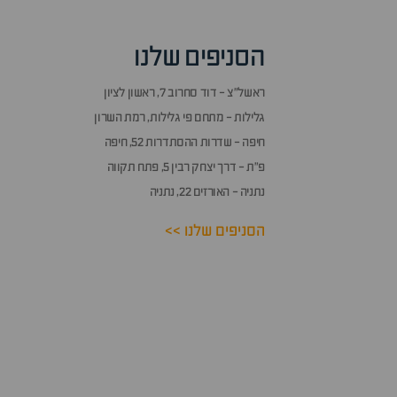
הסניפים שלנו
ראשל״צ - דוד סחרוב 7, ראשון לציון
גלילות - מתחם פי גלילות, רמת השרון
חיפה - שדרות ההסתדרות 52, חיפה
פ״ת - דרך יצחק רבין 5, פתח תקווה
נתניה - האורזים 22, נתניה
הסניפים שלנו >>