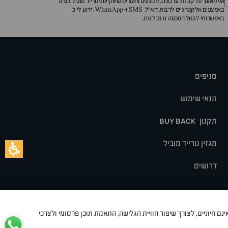
אני מאשר/ת קבלת עדכונים, מבצעים וחומרים שיווקיים מטרייד מוביל בע"מ
באמצעים אלקטרוניים לרבות דוא״ל, SMS ו-WhatsApp. ידוע לי כי
באפשרותי לבטל הסכמה זו בכל עת.
סניפים
תנאי שימוש
תקנון
BUY BACK
מגזין טרייד מוביל
דרושים
נם חיוניים, לצורך שיפור חוויית הגלישה, התאמת תוכן פרסומי ולצרכי
לט
סיאט
מיצובישי
סוזוקי
הונדה
סובארו
סרס
אקספנג