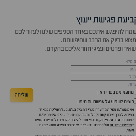
ביעת פגישת ייעוץ
מח להיפגש איתכם באחד הסניפים שלנו ולעזור לכם
צוא בדיוק את הרכב שחיפשתם.
אירו פרטים ונציג יחזור אליכם בהקדם.
מתעניינים בטרייד אין
שליחה
רוצים לשמוע על אפשרויות מימון
אני מאשר/ת מסירת מידע זה לטרייד מוביל בע"מ, בעל השליטה במאגר
המידע, לצורך יצירת קשר וקבלת מענה לפנייתי. ידוע לי כי איני מחויב/ת
למסור מידע זה על פי חוק, וכי הוא עשוי להימסר לגורמים רלוונטיים בהתאם
ל
מדיניות הפרטיות
של החברה. ידוע לי כי אי מסירת המידע תמנע קבלת
מענה.