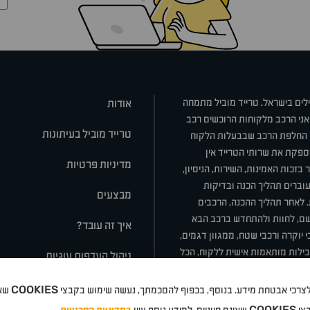
ילים בישראל. טרייד מוביל מתמחה
אודות
אני הרכב מלקוחות הרוכשים רכב
טרייד מוביל בעיתונות
או החלפת הרכב שבבעלות הלקוח
ספקת את שרותי הטרייד אין
מדיניות פרטיות
בזכות האמינות, השירות, הניסיון,
וברים תהליך הכנה ובדיקות
מבצעים
ת. לאחר תהליך ההכנה, הרכבים
רשם, לחוות ולהתחדש ברכב הבא
איך זה עובד?
 יוקרה ורכבי שטח, ממגוון דגמים,
חבילות מותאמות אישית ללקוח, הכל
ניהול העדפות עוגיות
COOKIES
 ולצרכי אבטחת מידע. בנוסף, בכפוף להסכמתך, נעשה שימוש בקבצי
שאי
סלה
ניסאן
טויוטה
דאצ'יה
פולקסווגן
טסלה
ג'יפ
ב מ וו
לקסוס
אאודי
סקודה
יונדאי
רנו
שברו
COOKIES