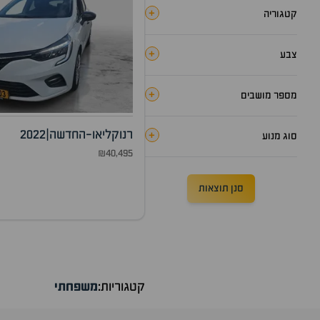
+
קטגוריה
+
צבע
+
מספר מושבים
רנו
קליאו-החדשה
|
2022
+
סוג מנוע
₪40,495
סנן תוצאות
קטגוריות:
משפחתי