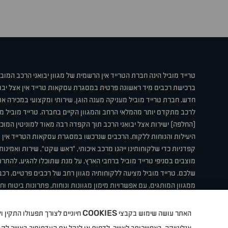
טרייד מוביל הינה חברת הטרייד אין הרשמית של מגוון יבואני הרכב המוב
ברכישת רכבים מיד ראשונה פרטית במסגרת עסקאות טרייד אין אצל יבו
חדש. חברת טרייד מוביל מעניקה מענה הוגן, שירותי ומקצועי במכירה 
לרכב מתקדם יותר מהמלאי הרחב והמגוון הקיים בחברה. טרייד מוביל מ
(החלפה) ישירות אצל יבואני הרכב תוך הקפדה רבה מאוד למוניטין המוכר 
היעילות והנוחות ללקוח. הרכבים שנרכשו במסגרת עסקאות הטרייד אין ע
קפדניות כדי שלקוחותינו ייהנו מרכב איכותי, "ראש שקט", שירות ואמינו
מוצבים בסניפי טרייד מוביל ברחבי הארץ, על מנת שתוכלו להגיע, להת
שלכם. טרייד מוביל מציעה ללקוחותיה מגוון רחב של רכבים פרטיים, רכבי
ממגוון המותגים, עם אפשרויות מימון מגוונות ונוחות, פתרונות ביטוח ו
תחת קורת גג אחת. טרייד מוביל – בדיוק הרכב שחיפשת.
COOKIES
האתר עושה שימוש בקבצי
חיוניים לצורך תפעולו התקין
קיה
סיטרואן
אופל
פיג'ו
MG
Geely
מזדה
בי ווי די
צ'רי
ט