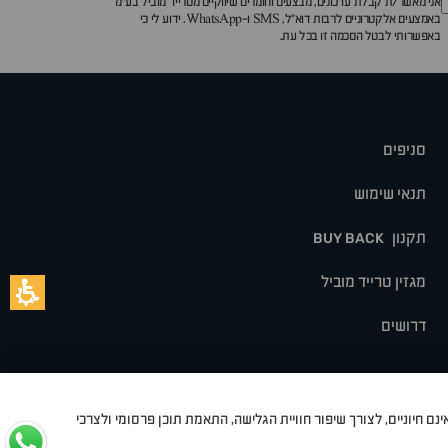
אני מאשר/ת קבלת עדכונים, מבצעים וחומרים שיווקיים מטרייד מוביל בע"מ
באמצעים אלקטרוניים לרבות דוא״ל, SMS ו-WhatsApp. ידוע לי כי
באפשרותי לבטל הסכמה זו בכל עת.
סניפים
תנאי שימוש
תקנון
BUY BACK
מגזין טרייד מוביל
דרושים
נם חיוניים, לצורך שיפור חוויית הגלישה, התאמת תוכן פרסומי ולצרכי
לט
סיאט
מיצובישי
סוזוקי
הונדה
סובארו
סרס
אקספנג