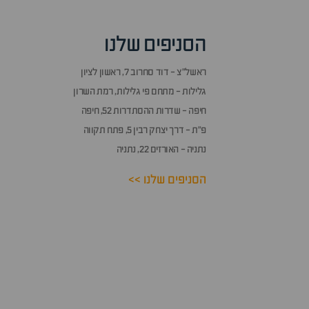
הסניפים שלנו
ראשל״צ - דוד סחרוב 7, ראשון לציון
גלילות - מתחם פי גלילות, רמת השרון
חיפה - שדרות ההסתדרות 52, חיפה
פ״ת - דרך יצחק רבין 5, פתח תקווה
נתניה - האורזים 22, נתניה
הסניפים שלנו >>