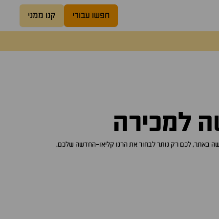
חפשו עבורי
קנו ממני
ה
למכירה
רנו קליאו-החדשה
שלכם.