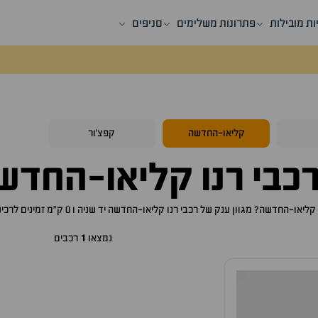
ות מובילות
פתרונות משלימים
סניפים
קליאו-החדשה
קפצ'ור
כבי
רנו קליאו-החדש
 קליאו-החדשה
? מגוון ענק של רכבי
רנו קליאו-החדשה
יד שניה ו 0 ק"מ זמינים לרכישה באתר, לכם רק נותר לבחור את ה
נמצאו
1
רכבים