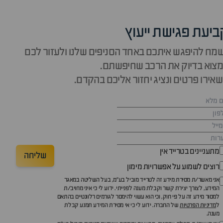
ביעת פגישת ייעוץ
מח להיפגש איתכם באחד הסניפים שלנו ולעזור לכם
צוא בדיוק את הרכב שחיפשתם.
אירו פרטים ונציג יחזור אליכם בהקדם.
מתעניינים בטרייד אין
שליחה
רוצים לשמוע על אפשרויות מימון
אני מאשר/ת מסירת מידע זה לטרייד מוביל בע"מ, בעל השליטה במאגר
המידע, לצורך יצירת קשר וקבלת מענה לפנייתי. ידוע לי כי איני מחויב/ת
למסור מידע זה על פי חוק, וכי הוא עשוי להימסר לגורמים רלוונטיים בהתאם
ל
מדיניות הפרטיות
של החברה. ידוע לי כי אי מסירת המידע תמנע קבלת
מענה.