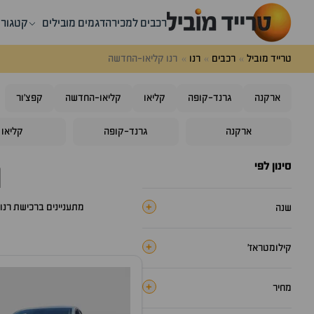
רכבים למכירה
דגמים מובילים
קטגורי
טרייד מוביל
רכבים
רנו
רנו קליאו-החדשה
ארקנה
גרנד-קופה
קליאו
קליאו-החדשה
קפצ'ור
ארקנה
גרנד-קופה
קליאו
ר
סינון לפי
+
מתעניינים ברכישת
רנו
שנה
+
קילומטראז׳
+
מחיר