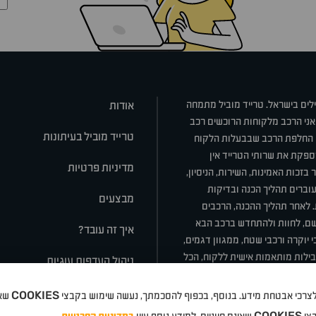
ילים בישראל. טרייד מוביל מתמחה
אודות
אני הרכב מלקוחות הרוכשים רכב
טרייד מוביל בעיתונות
או החלפת הרכב שבבעלות הלקוח
ספקת את שרותי הטרייד אין
מדיניות פרטיות
בזכות האמינות, השירות, הניסיון,
וברים תהליך הכנה ובדיקות
מבצעים
ת. לאחר תהליך ההכנה, הרכבים
רשם, לחוות ולהתחדש ברכב הבא
איך זה עובד?
 יוקרה ורכבי שטח, ממגוון דגמים,
חבילות מותאמות אישית ללקוח, הכל
ניהול העדפות עוגיות
COOKIES
 ולצרכי אבטחת מידע. בנוסף, בכפוף להסכמתך, נעשה שימוש בקבצי
שאי
סלה
ניסאן
טויוטה
דאצ'יה
פולקסווגן
טסלה
ג'יפ
ב מ וו
לקסוס
אאודי
סקודה
יונדאי
רנו
שברו
COOKIES