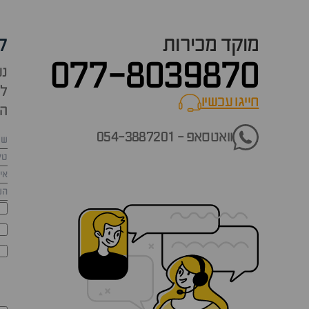
מוקד מכירות
ק
077-8039870
נש
למ
חייגו עכשיו
call now
הש
וואטסאפ - 054-3887201