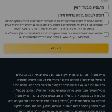
מתעניינים בטרייד אין
רוצים לשמוע על אפשרויות מימון
אני מאשר/ת מסירת מידע זה לטרייד מוביל בע"מ, בעל השליטה במאגר המידע, לצורך יצירת קשר וקבלת
מענה לפנייתי. ידוע לי כי איני מחויב/ת למסור מידע זה על פי חוק, וכי הוא עשוי להימסר לגורמים רלוונטיים
בהתאם ל
מדיניות הפרטיות
של החברה. ידוע לי כי אי מסירת המידע תמנע קבלת מענה.
אני מאשר/ת קבלת עדכונים, מבצעים וחומרים שיווקיים מטרייד מוביל בע"מ באמצעים אלקטרוניים לרבות
דוא״ל, SMS ו-WhatsApp. ידוע לי כי באפשרותי לבטל הסכמה זו בכל עת.
שליחה
טרייד מוביל הינה חברת הטרייד אין הרשמית של מגוון יבואני הרכב המובילים
בישראל. טרייד מוביל מתמחה ברכישת רכבים מיד ראשונה פרטית במסגרת
עסקאות טרייד אין אצל יבואני הרכב מלקוחות הרוכשים רכב חדש. חברת טרייד
מוביל מעניקה מענה הוגן, שירותי ומקצועי במכירה או החלפת הרכב שבבעלות
הלקוח לרכב מתקדם יותר מהמלאי הרחב והמגוון הקיים בחברה. טרייד מוביל
מספקת את שרותי הטרייד אין (החלפה) ישירות אצל יבואני הרכב תוך הקפדה רבה
מאוד למוניטין המוכר בזכות האמינות, השירות, הניסיון, היעילות והנוחות ללקוח.
הרכבים שנרכשו במסגרת עסקאות הטרייד אין עוברים תהליך הכנה ובדיקות