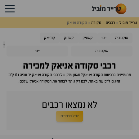
טרייד מוביל
רכבים
סקודה
סקודה אניאק
אוקטביה
ייטי
קאמיק
קארוק
קודיאק
>
אוקטביה
ייטי
רכבי
סקודה אניאק
למכירה
מתעניינים ברכישת
סקודה אניאק
? מגוון ענק של רכבי
סקודה אניאק
יד שניה ו 0 ק"מ
זמינים לרכישה באתר, לכם רק נותר לבחור את ה
סקודה אניאק
שלכם.
לא נמצאו רכבים
לכל הרכבים