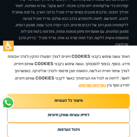
קפדניות כדי שלקוחותינו ייהנו מרכב איכותי, "ראש שקט", שירות ואמינות. לאחר
תהליך ההכנה, הרכבים מוצבים בסניפי טרייד מוביל ברחבי הארץ, על מנת שתוכלו
להגיע, להתרשם, לחוות ולהתחדש ברכב הבא שלכם. טרייד מוביל מציעה
ללקוחותיה מגוון רחב של רכבים פרטיים, רכבי יוקרה ורכבי שטח, ממגוון דגמים,
ממגוון המותגים, עם אפשרויות מימון מגוונות ונוחות, פתרונות ביטוח וחבילות
מותאמות אישית ללקוח, הכל תחת קורת גג אחת. טרייד מוביל – בדיוק הרכב
שחיפשת.
אודות
סניפים
טרייד מוביל בעיתונות
תנאי שימוש
מדיניות פרטיות
COOKIES
האתר עושה שימוש בקבצי
חיוניים לצורך תפעולו התקין ולצרכי אבטחת
BUY BACK
תקנון
מבצעים
מגזין טרייד מוביל
איך זה עובד?
דרושים
COOKIES
ניהול העדפות עוגיות
מידע. בנוסף, בכפוף להסכמתך, נעשה שימוש בקבצי
שאינם חיוניים,
לצורך שיפור חוויית הגלישה, התאמת תוכן פרסומי ולצרכי אנליטיקה. באפשרותך
COOKIES
לאשר, לדחות או לנהל את העדפותיך באשר לקבצי
שאינם חיוניים.
קיה
סיטרואן
אופל
פיג'ו
MG
Geely
מזדה
בי ווי די
צ'רי
טסלה
ניסאן
טויוטה
דאצ'יה
פולקסווגן
טסלה
ג'יפ
ב מ וו
לקסוס
אאודי
סקודה
יונדאי
רנו
שברולט
סיאט
מיצובישי
סוזוקי
הונדה
סובארו
סרס
אקספנג
למידע נוסף עיין
במדיניות הפרטיות
.
אישור כל העוגיות
TradeMobile instagram
TradeMobile facebook
TradeMobile youtube
Developed by Media Maven
דחיית עוגיות שאינן חיוניות
©
כל הזכויות שמורות טרייד מוביל
2026
ריגו מרקטינג - קידום אתרים
ניהול העדפות
חפשו עבורי
קנו ממני