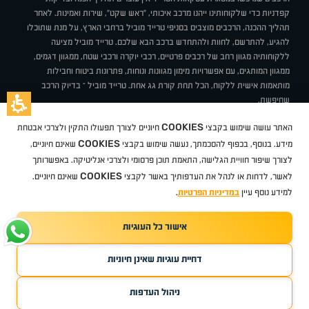
קפדניות כדי שלקוחותינו ייהנו מרכב איכותי, "ראש שקט", שירות ואמינות. לאחר
תהליך ההכנה, הרכבים מוצבים בסניפי טרייד מוביל ברחבי הארץ, על מנת שתוכלו
להגיע, להתרשם, לחוות ולהתחדש ברכב הבא שלכם. טרייד מוביל מציעה
ללקוחותיה מגוון רחב של רכבים פרטיים, רכבי יוקרה ורכבי שטח, ממגוון דגמים,
ממגוון המותגים, עם אפשרויות מימון מגוונות ונוחות, פתרונות ביטוח וחבילות
מותאמות אישית ללקוח, הכל תחת קורת גג אחת. טרייד מוביל – בדיוק הרכב
שחיפשת.
אודות
סניפים
טרייד מוביל בעיתונות
תנאי שימוש
מדיניות פרטיות
COOKIES
האתר עושה שימוש בקבצי
חיוניים לצורך תפעולו התקין ולצרכי אבטחת
BUY BACK
תקנון
מבצעים
מגזין טרייד מוביל
איך זה עובד?
דרושים
COOKIES
ניהול העדפות עוגיות
מידע. בנוסף, בכפוף להסכמתך, נעשה שימוש בקבצי
שאינם חיוניים,
לצורך שיפור חוויית הגלישה, התאמת תוכן פרסומי ולצרכי אנליטיקה. באפשרותך
COOKIES
לאשר, לדחות או לנהל את העדפותיך באשר לקבצי
שאינם חיוניים.
קיה
סיטרואן
אופל
פיג'ו
MG
Geely
מזדה
בי ווי די
צ'רי
טסלה
ניסאן
טויוטה
דאצ'יה
פולקסווגן
טסלה
ג'יפ
ב מ וו
לקסוס
אאודי
סקודה
יונדאי
רנו
שברולט
סיאט
מיצובישי
סוזוקי
הונדה
סובארו
סרס
אקספנג
למידע נוסף עיין
במדיניות הפרטיות
.
אישור כל העוגיות
TradeMobile instagram
TradeMobile facebook
TradeMobile youtube
Developed by Media Maven
דחיית עוגיות שאינן חיוניות
©
כל הזכויות שמורות טרייד מוביל
2026
ריגו מרקטינג - קידום אתרים
ניהול העדפות
חפשו עבורי
קנו ממני