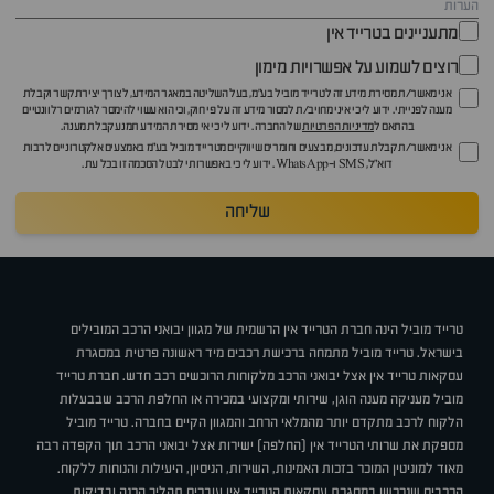
מתעניינים בטרייד אין
רוצים לשמוע על אפשרויות מימון
אני מאשר/ת מסירת מידע זה לטרייד מוביל בע"מ, בעל השליטה במאגר המידע, לצורך יצירת קשר וקבלת
מענה לפנייתי. ידוע לי כי איני מחויב/ת למסור מידע זה על פי חוק, וכי הוא עשוי להימסר לגורמים רלוונטיים
בהתאם ל
מדיניות הפרטיות
של החברה. ידוע לי כי אי מסירת המידע תמנע קבלת מענה.
אני מאשר/ת קבלת עדכונים, מבצעים וחומרים שיווקיים מטרייד מוביל בע"מ באמצעים אלקטרוניים לרבות
דוא״ל, SMS ו-WhatsApp. ידוע לי כי באפשרותי לבטל הסכמה זו בכל עת.
שליחה
טרייד מוביל הינה חברת הטרייד אין הרשמית של מגוון יבואני הרכב המובילים
בישראל. טרייד מוביל מתמחה ברכישת רכבים מיד ראשונה פרטית במסגרת
עסקאות טרייד אין אצל יבואני הרכב מלקוחות הרוכשים רכב חדש. חברת טרייד
מוביל מעניקה מענה הוגן, שירותי ומקצועי במכירה או החלפת הרכב שבבעלות
הלקוח לרכב מתקדם יותר מהמלאי הרחב והמגוון הקיים בחברה. טרייד מוביל
מספקת את שרותי הטרייד אין (החלפה) ישירות אצל יבואני הרכב תוך הקפדה רבה
מאוד למוניטין המוכר בזכות האמינות, השירות, הניסיון, היעילות והנוחות ללקוח.
הרכבים שנרכשו במסגרת עסקאות הטרייד אין עוברים תהליך הכנה ובדיקות