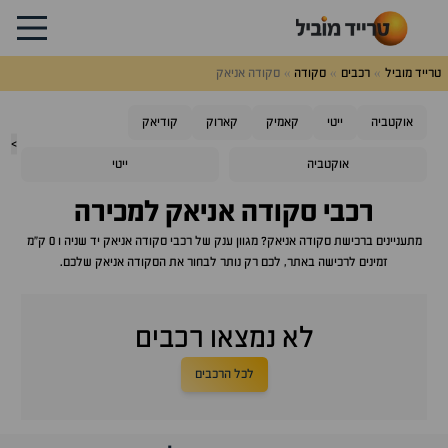
טרייד מוביל
רכבים
סקודה
סקודה אניאק
אוקטביה
ייטי
קאמיק
קארוק
קודיאק
>
אוקטביה
ייטי
רכבי
סקודה אניאק
למכירה
מתעניינים ברכישת
סקודה אניאק
? מגוון ענק של רכבי
סקודה אניאק
יד שניה ו 0 ק"מ
זמינים לרכישה באתר, לכם רק נותר לבחור את ה
סקודה אניאק
שלכם.
לא נמצאו רכבים
לכל הרכבים