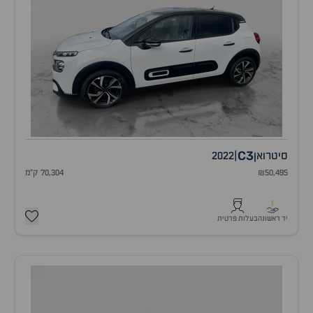
C3
סיטרואן
|
2022
₪50,495
70,304 ק"מ
1
יד ראשונה
בעלות פרטית