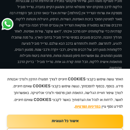
מוביל מעניקה מענה הוגן, שירותי ומקצועי במכירה או החלפת הרכב שבבעלות
הלקוח לרכב מתקדם יותר מהמלאי הרחב והמגוון הקיים בחברה. טרייד מוביל
מספקת את שרותי הטרייד אין (החלפה) ישירות אצל יבואני הרכב תוך הקפדה רבה
מאוד למוניטין המוכר בזכות האמינות, השירות, הניסיון, היעילות והנוחות ללקוח.
הרכבים שנרכשו במסגרת עסקאות הטרייד אין עוברים תהליך הכנה ובדיקות
קפדניות כדי שלקוחותינו ייהנו מרכב איכותי, "ראש שקט", שירות ואמינות. לאחר
תהליך ההכנה, הרכבים מוצבים בסניפי טרייד מוביל ברחבי הארץ, על מנת שתוכלו
להגיע, להתרשם, לחוות ולהתחדש ברכב הבא שלכם. טרייד מוביל מציעה
ללקוחותיה מגוון רחב של רכבים פרטיים, רכבי יוקרה ורכבי שטח, ממגוון דגמים,
ממגוון המותגים, עם אפשרויות מימון מגוונות ונוחות, פתרונות ביטוח וחבילות
מותאמות אישית ללקוח, הכל תחת קורת גג אחת. טרייד מוביל – בדיוק הרכב
שחיפשת.
אודות
סניפים
טרייד מוביל בעיתונות
תנאי שימוש
מדיניות פרטיות
COOKIES
האתר עושה שימוש בקבצי
חיוניים לצורך תפעולו התקין ולצרכי אבטחת
BUY BACK
תקנון
מבצעים
מגזין טרייד מוביל
איך זה עובד?
דרושים
COOKIES
ניהול העדפות עוגיות
מידע. בנוסף, בכפוף להסכמתך, נעשה שימוש בקבצי
שאינם חיוניים,
לצורך שיפור חוויית הגלישה, התאמת תוכן פרסומי ולצרכי אנליטיקה. באפשרותך
COOKIES
לאשר, לדחות או לנהל את העדפותיך באשר לקבצי
שאינם חיוניים.
קיה
סיטרואן
אופל
פיג'ו
MG
Geely
מזדה
בי ווי די
צ'רי
טסלה
ניסאן
טויוטה
דאצ'יה
פולקסווגן
טסלה
ג'יפ
ב מ וו
לקסוס
אאודי
סקודה
יונדאי
רנו
שברולט
סיאט
מיצובישי
סוזוקי
הונדה
סובארו
סרס
אקספנג
למידע נוסף עיין
במדיניות הפרטיות
.
אישור כל העוגיות
TradeMobile instagram
TradeMobile facebook
TradeMobile youtube