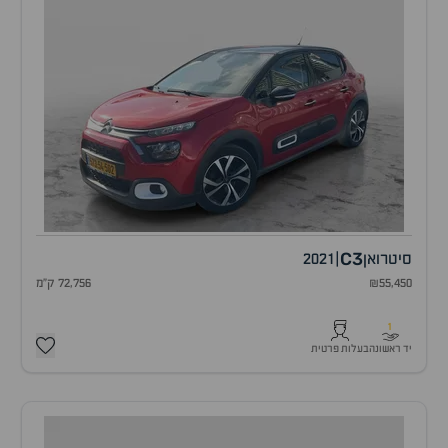
C3
סיטרואן
|
2021
₪55,450
72,756 ק"מ
1
יד ראשונה
בעלות פרטית