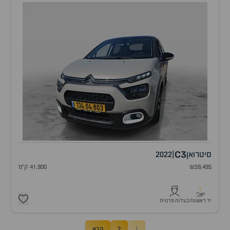
C3
סיטרואן
|
2022
₪59,495
41,900 ק"מ
1
יד ראשונה
בעלות פרטית
1
2
הבא