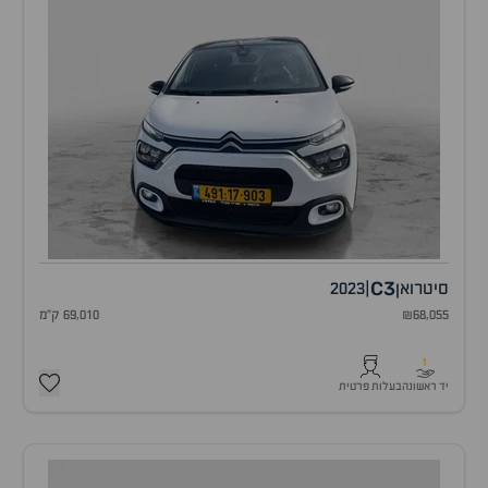
C3
סיטרואן
|
2023
₪68,055
69,010 ק"מ
1
יד ראשונה
בעלות פרטית