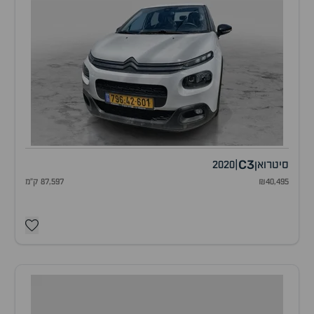
C3
סיטרואן
|
2020
₪40,495
87,597 ק"מ