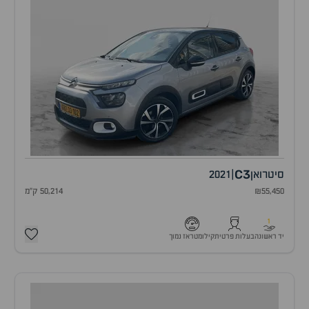
C3
סיטרואן
|
2021
₪55,450
50,214 ק"מ
1
יד ראשונה
בעלות פרטית
קילומטראז נמוך