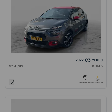
C3
סיטרואן
|
2022
₪60,495
46,313 ק"מ
1
יד ראשונה
בעלות פרטית