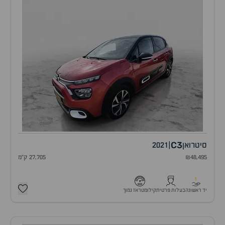
C3
סיטרואן
|
2021
₪48,495
27,705 ק"מ
1
יד ראשונה
בעלות פרטית
קילומטראז נמוך