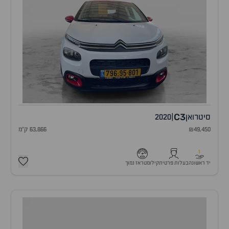
C3
סיטרואן
|
2020
₪49,450
63,866 ק"מ
1
יד ראשונה
בעלות פרטית
קילומטראז נמוך