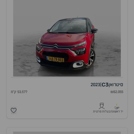
C3
סיטרואן
|
2023
₪62,055
53,577 ק"מ
1
יד ראשונה
בעלות פרטית