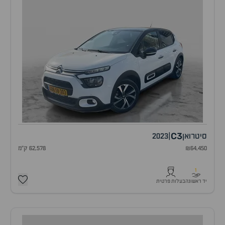
C3
סיטרואן
|
2023
₪64,450
62,578 ק"מ
1
יד ראשונה
בעלות פרטית