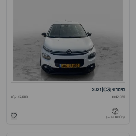
C3
סיטרואן
|
2021
₪42,055
47,600 ק"מ
קילומטראז נמוך