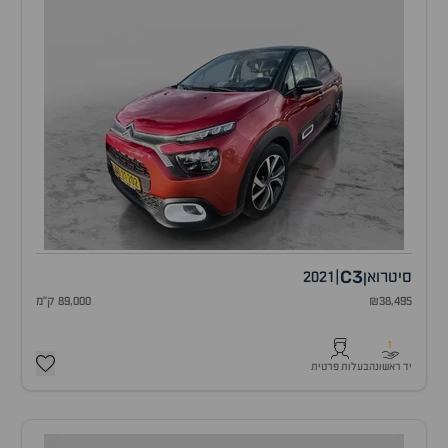
C3
סיטרואן
|
2021
₪38,495
89,000 ק"מ
1
יד ראשונה
בעלות פרטית