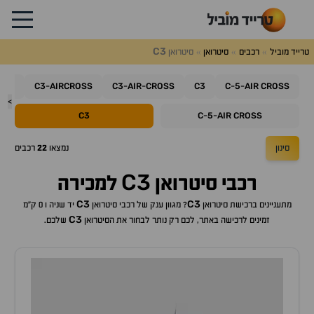
C3
טרייד מוביל
רכבים
סיטרואן
סיטרואן
C4
C3
AIRCROSS
C3
AIR
CROSS
C3
C
5
AIR
CROSS
-
-
-
-
-
>
C3
C
5
AIR
CROSS
-
-
סינון
נמצאו
22
רכבים
C3
רכבי
סיטרואן
למכירה
C3
C3
מתעניינים ברכישת
סיטרואן
? מגוון ענק של רכבי
סיטרואן
יד שניה ו 0 ק"מ
C3
זמינים לרכישה באתר, לכם רק נותר לבחור את ה
סיטרואן
שלכם.