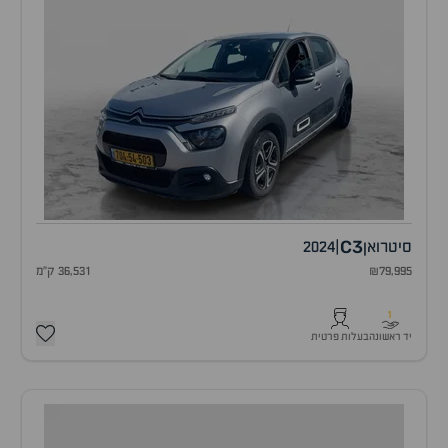
C3
סיטרואן
|
2024
₪79,995
36,531 ק"מ
1
יד ראשונה
בעלות פרטית