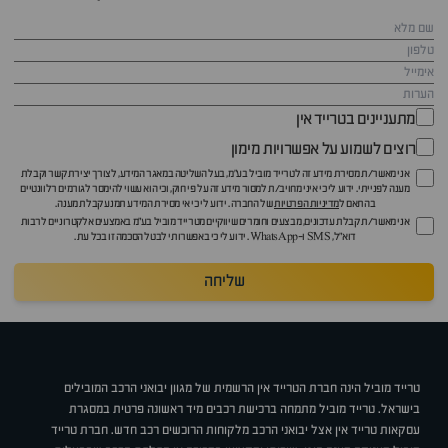
מתעניינים בטרייד אין
רוצים לשמוע על אפשרויות מימון
אני מאשר/ת מסירת מידע זה לטרייד מוביל בע"מ, בעל השליטה במאגר המידע, לצורך יצירת קשר וקבלת
מענה לפנייתי. ידוע לי כי איני מחויב/ת למסור מידע זה על פי חוק, וכי הוא עשוי להימסר לגורמים רלוונטיים
בהתאם ל
מדיניות הפרטיות
של החברה. ידוע לי כי אי מסירת המידע תמנע קבלת מענה.
אני מאשר/ת קבלת עדכונים, מבצעים וחומרים שיווקיים מטרייד מוביל בע"מ באמצעים אלקטרוניים לרבות
דוא״ל, SMS ו-WhatsApp. ידוע לי כי באפשרותי לבטל הסכמה זו בכל עת.
שליחה
טרייד מוביל הינה חברת הטרייד אין הרשמית של מגוון יבואני הרכב המובילים
בישראל. טרייד מוביל מתמחה ברכישת רכבים מיד ראשונה פרטית במסגרת
עסקאות טרייד אין אצל יבואני הרכב מלקוחות הרוכשים רכב חדש. חברת טרייד